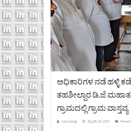
ಅಧಿಕಾರಿಗಳ ನಡೆ ಹಳ್ಳಿ 
ತಹಶೀಲ್ದಾರ ಡಿ.ಜೆ ಮ
ಗ್ರಾಮದಲ್ಲಿ ಗ್ರಾಮ ವಾಸ್ತವ್ಯ
inmudalgi
ಫೆಬ್ರವರಿ 20, 2021
Recent