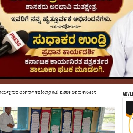
ೆ ಕಾರ್ಯಕ್ರಮದ ಅಂಗವಾಗಿ ತಹಶೀಲ್ದಾರ ಡಿ.ಜೆ ಮಹಾತ ಅವರು ತಾಲೂಕಿನ
Adve