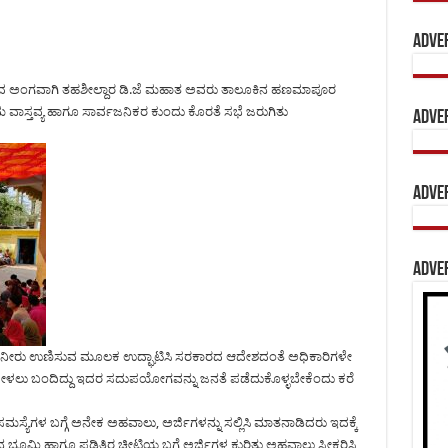
Adve
್ರಮದ ಅಂಗವಾಗಿ ತಹಶೀಲ್ದಾರ ಡಿ.ಜೆ ಮಹಾತ ಅವರು ತಾಲೂಕಿನ ಹಣಮಾಪೂರ
್ರಾಮ ವಾಸ್ತವ್ಯ ಹಾಗೂ ಸಾರ್ವಜನಿಕರ ಕುಂದು ಕೊರತೆ ಸಭೆ ಜರುಗಿತು
Adve
Adve
Adve
ಿಗೆ ನೀರು ಉಣಿಸುವ ಮೂಲಕ ಉದ್ಘಾಟಿಸಿ ಸರಕಾರದ ಆದೇಶದಂತೆ ಅಧಿಕಾರಿಗಳೇ
ು ಕೇಳಲು ಬಂದಿದ್ದು ಇದರ ಸದುಪಯೋಗವನ್ನು ಜನತೆ ಪಡೆದುಕೊಳ್ಳಬೇಕೆಂದು ಕರೆ
ಸಮಸ್ಯೆಗಳ ಬಗ್ಗೆ ಅನೇಕ ಅಹವಾಲು, ಅರ್ಜಿಗಳನ್ನು ಸಲ್ಲಿಸಿ ಮಾತನಾಡಿದರು ಇದಕ್ಕೆ
ನ ಭೂಮಿ ಹಾಗೂ ಪಡಿತಿರ ಚೀಟಿಯ ಬಗ್ಗೆ ಅರ್ಜಿಗಳ ಕುರಿತು ಅಹವಾಲು ಸ್ವೀಕರಿಸಿ