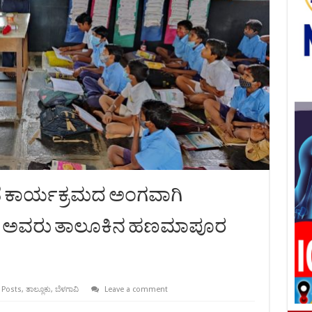
ಕಡೆ ಕಾರ್ಯಕ್ರಮದ ಅಂಗವಾಗಿ
ಹಾತ ಅವರು ತಾಲೂಕಿನ ಹಣಮಾಪೂರ
 Posts
,
ತಾಲ್ಲೂಕು
,
ಬೆಳಗಾವಿ
Leave a comment