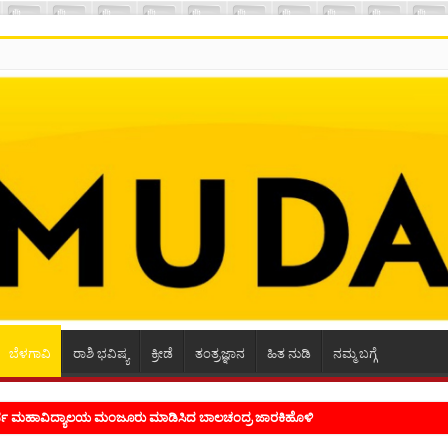
ಬೆಳಗಾವಿ
ರಾಶಿ ಭವಿಷ್ಯ
ಕ್ರೀಡೆ
ತಂತ್ರಜ್ಞಾನ
ಹಿತ ನುಡಿ
ನಮ್ಮ ಬಗ್ಗೆ
ೂರ್ವ ಮಹಾವಿದ್ಯಾಲಯ ಮಂಜೂರು ಮಾಡಿಸಿದ ಬಾಲಚಂದ್ರ ಜಾರಕಿಹೊಳಿ