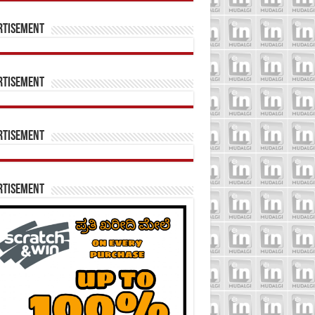
rtisement
rtisement
rtisement
rtisement