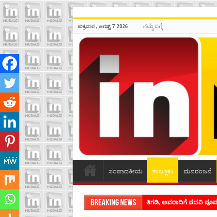
ನಮ್ಮ ಬಗ್ಗೆ
ಶುಕ್ರವಾರ , ಆಗಷ್ಟ್ 7 2026
ಸಂಪಾದಕೀಯ
ತಾಲ್ಲೂಕು
ಮನರಂಜನೆ
Breaking News
ತಿಗಡಿ, ಅವರಾದಿಗೆ ಪದವಿ ಪ