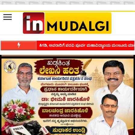
ಶಿವಾಪುರದಲ್ಲಿ ಕವಿಗೋಷ್ಠಿಯ ಸಂಭ್ರಮ ಭಾವನೆಗಳನ್ನು ಕಟ್ಟಿಕೊಡುವ ಕಲೆಗ