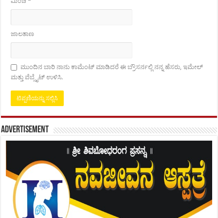
ಮಿಂಚೆ
*
ಜಾಲತಾಣ
ಮುಂದಿನ ಬಾರಿ ನಾನು ಕಾಮೆಂಟ್ ಮಾಡಿದರೆ ಈ ಬ್ರೌಸರ್ನಲ್ಲಿ ನನ್ನ ಹೆಸರು, ಇಮೇಲ್
ಮತ್ತು ವೆಬ್ಸೈಟ್ ಉಳಿಸಿ.
Advertisement