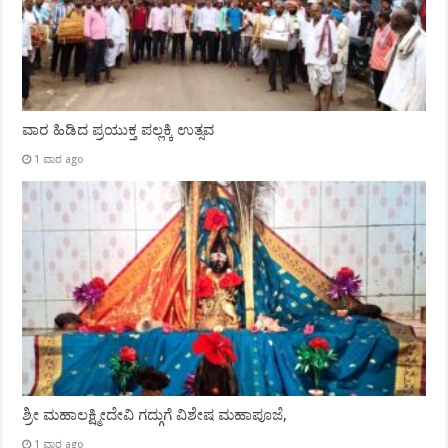
ವಾರ ಹಿಡಿದ ಪ್ರಯುಕ್ತ ಪಲ್ಲಕ್ಕಿ ಉತ್ಸವ
1 ವಾರ ago
ಶ್ರೀ ಮಹಾಲಕ್ಷ್ಮೀದೇವಿ ಗದ್ಗುಗೆ ವಿಶೇಷ ಮಹಾಪೂಜೆ,
1 ವಾರ ago