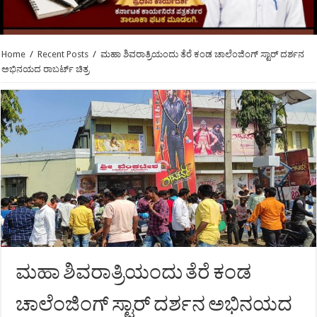
Home
/
Recent Posts
/
ಮಹಾ ಶಿವರಾತ್ರಿಯಂದು ತೆರೆ ಕಂಡ ಚಾಲೆಂಜಿಂಗ್ ಸ್ಟಾರ್ ದರ್ಶನ
ಅಭಿನಯದ ರಾಬರ್ಟ್ ಚಿತ್ರ
ಮಹಾ ಶಿವರಾತ್ರಿಯಂದು ತೆರೆ ಕಂಡ
ಚಾಲೆಂಜಿಂಗ್ ಸ್ಟಾರ್ ದರ್ಶನ ಅಭಿನಯದ