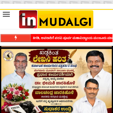
ತಿಗಡಿ, ಅವರಾದಿಗೆ ಪದವಿ ಪೂರ್ವ ಮಹಾವಿದ್ಯಾಲಯ ಮಂಜೂರು ಮಾಡ