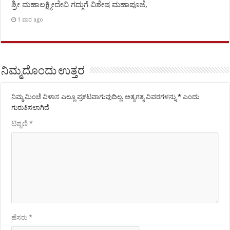
ಶ್ರೀ ಮಹಾಲಕ್ಷ್ಮೀದೇವಿ ಗದ್ಗುಗೆ ವಿಶೇಷ ಮಹಾಪೂಜೆ,
1 ವಾರ ago
ನಿಮ್ಮದೊಂದು ಉತ್ತರ
ನಿಮ್ಮ ಮಿಂಚೆ ವಿಳಾಸ ಎಲ್ಲೂ ಪ್ರಕಟವಾಗುವುದಿಲ್ಲ.
ಅತ್ಯಗತ್ಯ ವಿವರಗಳನ್ನು
*
ಎಂದು
ಗುರುತಿಸಲಾಗಿದೆ
ಟಿಪ್ಪಣಿ
*
ಹೆಸರು
*