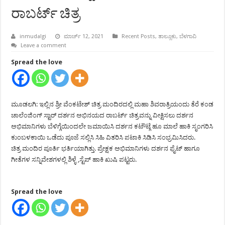
ರಾಬರ್ಟ್ ಚಿತ್ರ
inmudalgi
ಮಾರ್ಚ್ 12, 2021
Recent Posts
,
ತಾಲ್ಲೂಕು
,
ಬೆಳಗಾವಿ
Leave a comment
Spread the love
ಮೂಡಲಗಿ: ಇಲ್ಲಿನ ಶ್ರೀ ವೆಂಕಟೇಶ್ ಚಿತ್ರ ಮಂದಿರದಲ್ಲಿ ಮಹಾ ಶಿವರಾತ್ರಿಯಂದು ತೆರೆ ಕಂಡ
ಚಾಲೆಂಜಿಂಗ್ ಸ್ಟಾರ್ ದರ್ಶನ ಅಭಿನಯದ ರಾಬರ್ಟ್ ಚಿತ್ರವನ್ನು ವೀಕ್ಷಿಸಲು ದರ್ಶನ
ಅಭಿಮಾನಿಗಳು ಬೆಳಿಗ್ಗೆಯಿಂದಲೇ ಜಮಾಯಿಸಿ ದರ್ಶನ ಕಟೌಟ್ಗೆ ಹೂ ಮಾಲೆ ಹಾಕಿ ಸೃಂಗರಿಸಿ
ಕುಂಬಳಕಾಯಿ ಒಡೆದು ಪೂಜೆ ಸಲ್ಲಿಸಿ ಸಿಹಿ ವಿತರಿಸಿ ಪಟಾಕಿ ಸಿಡಿಸಿ ಸಂಭ್ರಮಿಸಿದರು.
ಚಿತ್ರ ಮಂದಿರ ಪೂರ್ತಿ ಭರ್ತಿಯಾಗಿತ್ತು. ಪ್ರೇಕ್ಷಕ ಅಭಿಮಾನಿಗಳು ದರ್ಶನ ಫೈಟ್ ಹಾಗೂ
ಗೀತೆಗಳ ಸನ್ನಿವೇಶಗಳಲ್ಲಿ ಶಿಳ್ಳೆ ,ಸ್ಟೆಪ್ ಹಾಕಿ ಖುಷಿ ಪಟ್ಟರು.
Spread the love