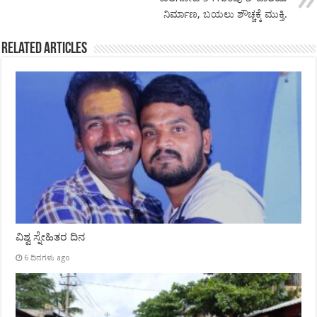
ನಿರ್ಮಾಣ, ಬಯಲು ಶೌಚ್ಚಕ್ಕೆ ಮುಕ್ತಿ.
Related Articles
ವಿಶ್ವ ಸ್ನೇಹಿತರ ದಿನ
6 ದಿನಗಳು ago