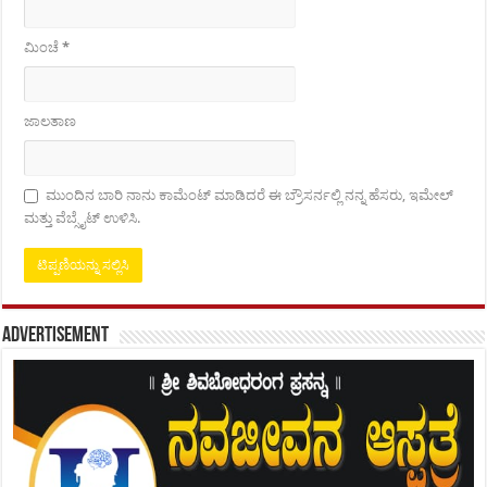
ಮಿಂಚೆ
*
ಜಾಲತಾಣ
ಮುಂದಿನ ಬಾರಿ ನಾನು ಕಾಮೆಂಟ್ ಮಾಡಿದರೆ ಈ ಬ್ರೌಸರ್ನಲ್ಲಿ ನನ್ನ ಹೆಸರು, ಇಮೇಲ್
ಮತ್ತು ವೆಬ್ಸೈಟ್ ಉಳಿಸಿ.
Advertisement