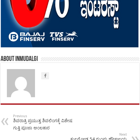
About inmudalgi
Previous
ಶಿವರಾತ್ರಿ ಪ್ರಯುತ್ತ ಶಿವಲಿಂಗಕ್ಕೆ ವಿಶೇಷ
ಗುತ್ತಿ ಪೂಜಾ ಅಂಲಕಾರ
Next
ಕುಲಗೋಡ 54 ಗುಂಪು ಶೌಚಾಲಯ