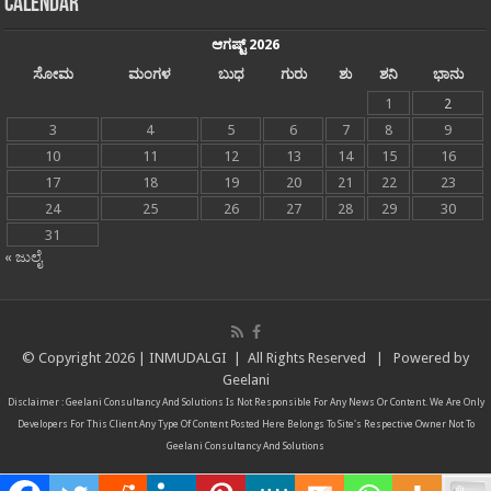
Calendar
ಆಗಷ್ಟ್ 2026
ಸೋಮ
ಮಂಗಳ
ಬುಧ
ಗುರು
ಶು
ಶನಿ
ಭಾನು
1
2
3
4
5
6
7
8
9
10
11
12
13
14
15
16
17
18
19
20
21
22
23
24
25
26
27
28
29
30
31
« ಜುಲೈ
© Copyright
2026 |
INMUDALGI
| All Rights Reserved | Powered by
Geelani
Disclaimer :
Geelani Consultancy And Solutions
Is Not Responsible For Any News Or Content. We Are Only
Developers For This Client Any Type Of Content Posted Here Belongs To Site's Respective Owner Not To
Geelani Consultancy And Solutions