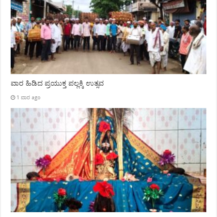
ವಾರ ಹಿಡಿದ ಪ್ರಯುಕ್ತ ಪಲ್ಲಕ್ಕಿ ಉತ್ಸವ
1 ವಾರ ago