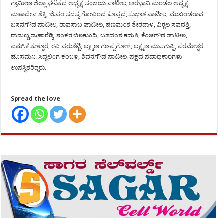
ಗ್ರಾಮೀಣ ಜಿಲ್ಲಾ ಘಟಕದ ಅಧ್ಯಕ್ಷ ಸಂಜಯ ಪಾಟೀಲ, ಅರಭಾವಿ ಮಂಡಲ ಅಧ್ಯಕ್ಷ
ಮಹಾದೇವ ಶೆಕ್ಕಿ, ಜಿ.ಪಂ ಸದಸ್ಯ ಗೋವಿಂದ ಕೊಪ್ಪದ, ಸುಭಾಶ ಪಾಟೀಲ, ಮುಖಂಡರಾದ
ಬಸನಗೌಡ ಪಾಟೀಲ, ರಾವಸಾಬ ಪಾಟೀಲ, ಹಣಮಂತ ತೇರದಾಳ, ವಿಠ್ಠಲ ಸವದತ್ತಿ,
ರಾಮಣ್ಣ ಮಹಾರೆಡ್ಡಿ, ಶಂಕರ ಬಿಲಕುಂದಿ, ಬಸವಂತ ಕಮತಿ, ಕೆಂಚಗೌಡ ಪಾಟೀಲ,
ಎಮ್.ಕೆ.ಕುಳ್ಳೂರ, ರವಿ ಪರುಶೆಟ್ಟಿ, ಲಕ್ಷ್ಮಣ ಗಣಪ್ಪಗೋಳ, ಲಕ್ಷ್ಮಣ ಮುಸಗುಪ್ಪಿ, ಪರಮೇಶ್ವರ
ಹೊಸಮನಿ, ಸಿದ್ದಲಿಂಗ ಕಂಬಳಿ, ಶಿವನಗೌಡ ಪಾಟೀಲ, ಪಕ್ಷದ ಪದಾಧಿಕಾರಿಗಳು
ಉಪಸ್ಥಿತರಿದ್ದರು.
Spread the love