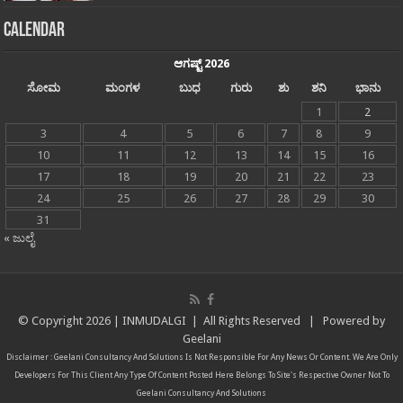
Calendar
ಆಗಷ್ಟ್ 2026
ಸೋಮ
ಮಂಗಳ
ಬುಧ
ಗುರು
ಶು
ಶನಿ
ಭಾನು
1
2
3
4
5
6
7
8
9
10
11
12
13
14
15
16
17
18
19
20
21
22
23
24
25
26
27
28
29
30
31
« ಜುಲೈ
© Copyright
2026 |
INMUDALGI
| All Rights Reserved | Powered by
Geelani
Disclaimer :
Geelani Consultancy And Solutions
Is Not Responsible For Any News Or Content. We Are Only
Developers For This Client Any Type Of Content Posted Here Belongs To Site's Respective Owner Not To
Geelani Consultancy And Solutions