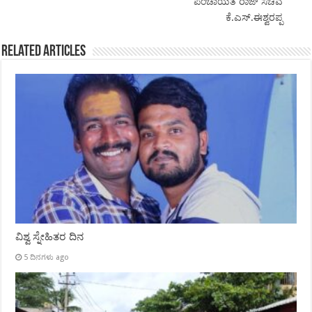
ಪಂಚಾಯತ ರಾಜ್ ಸಚಿವ
ಕೆ.ಎಸ್.ಈಶ್ವರಪ್ಪ
Related Articles
ವಿಶ್ವ ಸ್ನೇಹಿತರ ದಿನ
5 ದಿನಗಳು ago