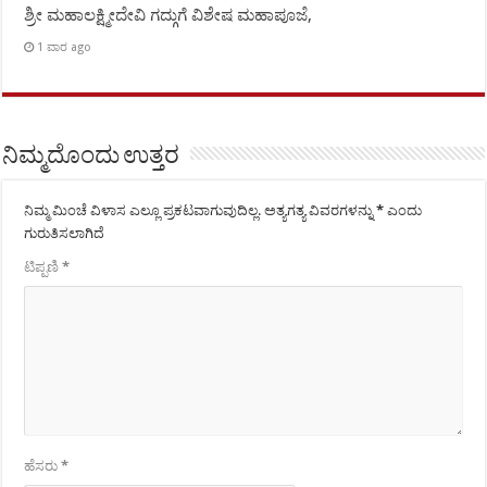
ಶ್ರೀ ಮಹಾಲಕ್ಷ್ಮೀದೇವಿ ಗದ್ಗುಗೆ ವಿಶೇಷ ಮಹಾಪೂಜೆ,
1 ವಾರ ago
ನಿಮ್ಮದೊಂದು ಉತ್ತರ
ನಿಮ್ಮ ಮಿಂಚೆ ವಿಳಾಸ ಎಲ್ಲೂ ಪ್ರಕಟವಾಗುವುದಿಲ್ಲ.
ಅತ್ಯಗತ್ಯ ವಿವರಗಳನ್ನು
*
ಎಂದು
ಗುರುತಿಸಲಾಗಿದೆ
ಟಿಪ್ಪಣಿ
*
ಹೆಸರು
*