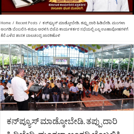
Home
/
Recent Posts
/
ಕನ್‍ಪ್ಯೂಸ್ ಮಾಡ್ಕೋಬೇಡಿ. ತಪ್ಪು ದಾರಿ ಹಿಡಿಬೇಡಿ. ಮಂಗಳಾ
ಅಂಗಡಿ ಬೆಂಬಲಿಸಿ-ಕಮಲ ಅರಳಿಸಿ ಬಿಜೆಪಿ ಕಾರ್ಯಕರ್ತರ ಸಭೆಯಲ್ಲಿ ಎಲ್ಲ ಊಹಾಪೋಹಗಳಿಗೆ
ತೆರೆ ಎಳೆದ ಶಾಸಕ ಬಾಲಚಂದ್ರ ಜಾರಕಿಹೊಳಿ
ಕನ್‍ಪ್ಯೂಸ್ ಮಾಡ್ಕೋಬೇಡಿ. ತಪ್ಪು ದಾರಿ