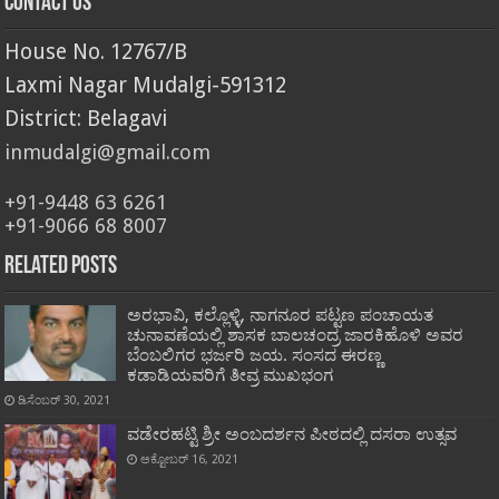
Contact Us
House No. 12767/B
Laxmi Nagar Mudalgi-591312
District: Belagavi
inmudalgi@gmail.com
+91-9448 63 6261
+91-9066 68 8007
Related Posts
ಅರಭಾವಿ, ಕಲ್ಲೊಳ್ಳಿ, ನಾಗನೂರ ಪಟ್ಟಣ ಪಂಚಾಯತ
ಚುನಾವಣೆಯಲ್ಲಿ ಶಾಸಕ ಬಾಲಚಂದ್ರ ಜಾರಕಿಹೊಳಿ ಅವರ
ಬೆಂಬಲಿಗರ ಭರ್ಜರಿ ಜಯ. ಸಂಸದ ಈರಣ್ಣ
ಕಡಾಡಿಯವರಿಗೆ ತೀವ್ರ ಮುಖಭಂಗ
ಡಿಸೆಂಬರ್ 30, 2021
ವಡೇರಹಟ್ಟಿ ಶ್ರೀ ಅಂಬದರ್ಶನ ಪೀಠದಲ್ಲಿ ದಸರಾ ಉತ್ಸವ
ಅಕ್ಟೋಬರ್ 16, 2021