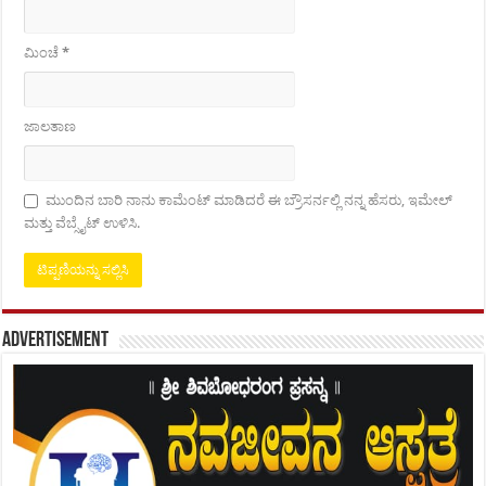
ಮಿಂಚೆ
*
ಜಾಲತಾಣ
ಮುಂದಿನ ಬಾರಿ ನಾನು ಕಾಮೆಂಟ್ ಮಾಡಿದರೆ ಈ ಬ್ರೌಸರ್ನಲ್ಲಿ ನನ್ನ ಹೆಸರು, ಇಮೇಲ್
ಮತ್ತು ವೆಬ್ಸೈಟ್ ಉಳಿಸಿ.
Advertisement