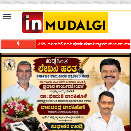
ಶಿವಾಪುರದಲ್ಲಿ ಕವಿಗೋಷ್ಠಿಯ ಸಂಭ್ರಮ ಭಾವನೆಗಳನ್ನು ಕಟ್ಟಿಕೊಡುವ ಕಲೆಗ