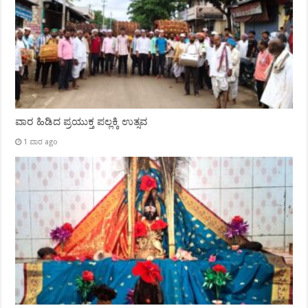
ವಾರ ಹಿಡಿದ ಪ್ರಯುಕ್ತ ಪಲ್ಲಕ್ಕಿ ಉತ್ಸವ
1 ವಾರ ago