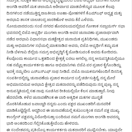
ಸಮಗ್ರತೆ, ಸುರಕ್ಷತೆ ಹಾಗೂ ಅಭಿವೃದ್ದಿ ದೃಷ್ಟಿಯಿಂದ ಬಿಜೆಪಿ ಅಭ್ಯರ್ಥಿ ಮಂಗಳಾ ಸುರೇಶ
ಅಂಗಡಿ ಅವರಿಗೆ ಮತ ಚಲಾಯಿಸಿ ಆಶೀರ್ವಾದ ಮಾಡಬೇಕೆನ್ನುವ ಮೂಲಕ ಕೆಲವು
ದಿನಗಳಿಂದ ನಡೆಯುತ್ತಿದ್ದ ರಾಜಕೀಯ ಊಹಾ-ಪೋಹಗಳಿಗೆ ಕೆಎಮ್‍ಎಫ್ ಅಧ್ಯಕ್ಷ ಮತ್ತು
ಅರಭಾವಿ ಶಾಸಕ ಬಾಲಚಂದ್ರ ಜಾರಕಿಹೊಳಿ ಅವರು ತೆರೆ ಎಳೆದರು.
ಸೋಮವಾರದಂದು ಸಂಜೆ ನಗರದ ಹೊರವಲಯದಲ್ಲಿರುವ ಗೋಕಾಕ ಸಪ್ಲಾಯರ್ಸ್ ಸಭಾ
ಭವನದಲ್ಲಿ ಬಿಜೆಪಿ ಅಭ್ಯರ್ಥಿ ಮಂಗಳಾ ಅಂಗಡಿ ಅವರ ಚುನಾವಣಾ ಪ್ರಚಾರಾರ್ಥವಾಗಿ
ನಡೆದ ಅರಭಾವಿ ವಿಧಾನಸಭಾ ಮತಕ್ಷೇತ್ರದ ಚುನಾಯಿತ ಪ್ರತಿನಿಧಿಗಳು, ಮುಖಂಡರು
ಮತ್ತು ಅಭಿಮಾನಿಗಳ ಸಭೆಯಲ್ಲಿ ಮಾತನಾಡಿದ ಅವರು, ಬಿಜೆಪಿ ಅಭ್ಯರ್ಥಿಗೆ ತಮ್ಮ ಮತ
ನೀಡಿ ಬೆಳಗಾವಿ ಜಿಲ್ಲೆಯ ಸಮಗ್ರ ಅಭಿವೃದ್ದಿಗೆ ಕೈ ಜೋಡಿಸುವಂತೆ ಅವರು ಕೋರಿದರು.
ಕೆಲವೊಂದು ಕಾರ್ಯದ ಒತ್ತಡದಿಂದ ಕ್ಷೇತ್ರಕ್ಕೆ ಬರಲು ಆಗಲಿಲ್ಲ. ನನ್ನ ಅನುಪಸ್ಥಿತಿಯಲ್ಲಿಯೂ
ಸಹ ನಮ್ಮೆಲ್ಲ ಕಾರ್ಯಕರ್ತರು ಹಾಗೂ ಅಭಿಮಾನಿಗಳು ಬಿಜೆಪಿ ಪರ ಪ್ರಚಾರ ಕೈಗೊಂಡಿದ್ದು
ಇದಕ್ಕೆ ನಮ್ಮ ಟೀಂ ಎನ್‍ಎಸ್‍ಎಫ್ ಸಾಥ ನೀಡಿದೆ. ಬಿಜೆಪಿ ನಾಯಕರುಗಳೊಂದಿಗೆ ದಿನನಿತ್ಯ
ಸಂಪರ್ಕಿದಲ್ಲಿದ್ದು, ಚುನಾವಣೆಯ ಪ್ರಚಾರ ಕಾರ್ಯದ ಬಗ್ಗೆ ಚರ್ಚಿಸುತ್ತಿದ್ದೆ. ನನ್ನ ಮೇಲೆ
ಅಭಿಮಾನವಿರುವ ಅರಭಾವಿ ಕ್ಷೇತ್ರದ ಮತದಾರರನ್ನು ಪಡೆದಿರುವುದು ನನ್ನ ಪುಣ್ಯ. ನನ್ನ
ಅನುಪಸ್ಥಿತಿಯಲ್ಲಿ ಸಹ ನಾವು ಸೂಚಿಸಿದ ರೀತಿಯಲ್ಲಿಯೇ ಕೆಲಸ ಮಾಡುತ್ತಾರೆ. ನೀವು
ಹೆದರಬೇಡಿ. ಕಳೆದ ಚುನಾವಣೆಗಿಂತ ಈ ಬಾರಿ ಅತ್ಯಧಿಕ ಮತಗಳ ಮುನ್ನಡೆ
ದೊರಕಿಸಿಕೊಡುವ ಜವಾಬ್ದಾರಿ ನನ್ನದು ಎಂದು ಪಕ್ಷದ ಮುಖಂಡರಿಗೆ ಮನವರಿಕೆ
ಮಾಡಿಕೊಟ್ಟಿದ್ದೇನೆ. ಆದ್ದರಿಂದ ಈ ಚುನಾವಣೆಯಲ್ಲಿ ಕುಟುಂಬಕ್ಕಿಂತ ನಮಗೆ ಪಕ್ಷ ಮುಖ್ಯ.
ಕಾಂಗ್ರೇಸ್ ಪಕ್ಷವನ್ನು ವಿರೋಧಿಸುತ್ತಾ ಬಂದಿರುವ ನಮಗೆ ಮಂಗಳಾ ಅಂಗಡಿ ಅವರನ್ನು
ಭಾರಿ ಅಂತರದಿಂದ ಗೆಲ್ಲಿಸಿಕೊಡುತ್ತೇವೆಂದು ಹೇಳಿದರು.
ಈ ಸಂದೇಶವನ್ನು ಪ್ರತಿಯೊಬ್ಬ ಕಾರ್ಯಕರ್ತರು ಮತದಾರರಿಗೆ ಮುಟ್ಟಿಸಬೇಕು. ಯಾವುದೇ