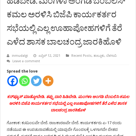
ಹಿಡಿಬೇಡಿ. ಮಂಗಳಾ ಅಂಗಡಿ ಬೆಂಬಲಿಸಿ-
ಕಮಲ ಅರಳಿಸಿ ಬಿಜೆಪಿ ಕಾರ್ಯಕರ್ತರ
ಸಭೆಯಲ್ಲಿ ಎಲ್ಲ ಊಹಾಪೋಹಗಳಿಗೆ ತೆರೆ
ಎಳೆದ ಶಾಸಕ ಬಾಲಚಂದ್ರ ಜಾರಕಿಹೊಳಿ
inmudalgi
ಏಪ್ರಿಲ್ 12, 2021
Recent Posts
,
ತಾಲ್ಲೂಕು
,
ಬೆಳಗಾವಿ
Leave a comment
Spread the love
ಕನ್‍ಪ್ಯೂಸ್ ಮಾಡ್ಕೋಬೇಡಿ. ತಪ್ಪು ದಾರಿ ಹಿಡಿಬೇಡಿ. ಮಂಗಳಾ ಅಂಗಡಿ ಬೆಂಬಲಿಸಿ-ಕಮಲ
ಅರಳಿಸಿ
ಬಿಜೆಪಿ ಕಾರ್ಯಕರ್ತರ ಸಭೆಯಲ್ಲಿ ಎಲ್ಲ ಊಹಾಪೋಹಗಳಿಗೆ ತೆರೆ ಎಳೆದ ಶಾಸಕ
ಬಾಲಚಂದ್ರ ಜಾರಕಿಹೊಳಿ
ಗೋಕಾಕ: ಕುಟುಂಬವೇ ಬೇರೆ. ರಾಜಕಾರಣವೇ ಬೇರೆ. ಕಾರ್ಯಕರ್ತರು ಏ-17 ರಂದು
ನಡೆಯುವ ಈ ಉಪಚುನಾವಣೆಯಲ್ಲಿ ಯಾವುದೇ ಗೊಂದಲಕ್ಕೆ ಒಳಗಾಗದೇ ದೇಶದ