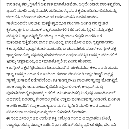
ಕಾರಣಕ್ಕೂ ತಪ್ಪು ಗ್ರಹಿಕೆಗೆ ಅವಕಾಶ ಮಾಡಿಕೊಡಬೇಡಿ. ಅಲ್ಲದೇ ಯಾರು ದಾರಿ ತಪ್ಪಬೇಡಿ,
ಪ್ರಧಾನಿ ಮೋದಿ ಮತ್ತು ಸಿ.ಎಮ್. ಯಡಿಯೂರಪ್ಪನವರ ಕೈ ಬಲಪಡಿಸಲು ಬಿಜೆಪಿಯನ್ನು
ಬೆಂಬಲಿಸಿ ಆಶೀರ್ವಾದ ಮಾಡುವಂತೆ ಅವರು ಮನವಿ ಮಾಡಿಕೊಂಡರು.
ನಾಳೆಯಿಂದಲೇ ಅರಭಾವಿ ಮತಕ್ಷೇತ್ರಾದಧ್ಯಂತ ಮಂಗಳಾ ಅಂಗಡಿ ಪರ ಪ್ರಚಾರ
ಕೈಗೊಳ್ಳುತ್ತೇನೆ. ಈ ಮೂಲಕ ಎಲ್ಲ ಗೊಂದಲಗಳಿಗೆ ತೆರೆ ಎಳೆಯುತ್ತಿದ್ದೇನೆ. ನಮ್ಮ ಪಕ್ಷದ
ವರಿಷ್ಠರು ವಿಶ್ವಾಸವನ್ನಿಟ್ಟುಕೊಂಡಿದ್ದು, ಅದನ್ನು ಚಾಚು ತಪ್ಪದೇ ಅಂಗಡಿ ಪರ
ಮತಯಾಚಿಸುತ್ತೇನೆಂದು ಶಾಸಕ ಬಾಲಚಂದ್ರ ಜಾರಕಿಹೊಳಿ ಅವರು ಸೃಷ್ಟಪಡಿಸಿದರು.
ಕೇಂದ್ರ ಸಚಿವ ಪ್ರಲ್ಹಾದ ಜೋಶಿ ಮಾತನಾಡಿ, ಈ ಚುನಾವಣೆಯ ನಂತರ ಕಾಂಗ್ರೇಸ್ ಪಕ್ಷ
ಇಬ್ಬಾಗವಾಗಲಿದ್ದು, ಪಕ್ಷವನ್ನು ಹುಡುಕಬೇಕಾದ ಗಂಭೀರ ಪರಿಸ್ಥಿತಿ ಅದಕ್ಕೆ ಒದಗಿಬರಲಿದೆ.
ಇದನ್ನು ಸಿದ್ದರಾಮಯ್ಯ ಅರ್ಥಮಾಡಿಕೊಳ್ಳಬೇಕು ಎಂದು ಹೇಳಿದರು.
ಕಾಂಗ್ರೇಸ್ ಪಕ್ಷದ ಸ್ಥಿತಿಯಂತೂ ಹೀನಾಯವಾಗಿದೆ. ಹೇಳುವವರು, ಕೇಳುವವರು ಯಾರೂ
ಇಲ್ಲಾ. ಅದಕ್ಕೆ ಒಂದುವರೆ ವರ್ಷದಿಂದ ಈಗಲೂ ಟೆಂಪರವರಿ ಅಧ್ಯಕ್ಷರಿದ್ದಾರೆ. ಅಧ್ಯಕ್ಷ
ಸ್ಥಾನಕ್ಕೆ ಚುನಾವಣೆ ನಡೆಸಬೇಕೆಂದು ಕೂಗಾಡಿದ್ದ ಜಿ-23 ನಾಯಕರನ್ನು ಪಕ್ಷ ಹೊರಗಿಟ್ಟಿದೆ.
ಪಂಚರಾಜ್ಯಗಳ ಚುನಾವಣೆಯಲ್ಲಿ ಬಿಜೆಪಿ ಪಶ್ಚಿಮ ಬಂಗಾಳ, ಆಸ್ಸಾಮ್, ಮತ್ತು
ಪುದುಚೇರಿಯಲ್ಲಿ ಅಧಿಕಾರಕ್ಕೆ ಬರಲಿದೆ. ತಮಿಳುನಾಡಿನಲ್ಲಿ ಮಿತ್ರ ಪಕ್ಷ ಎಐಎಡಿಎಮ್‍ಕೆ
ಅಧಿಕಾರಕ್ಕೆ ಬರಲಿದ್ದು, ಕೇರಳದಲ್ಲಿ ಬಿಜೆಪಿ ಉತ್ತಮ ಪಲಿತಾಂಶವನ್ನು ನೀಡಲಿದೆ. ಮಂಗಳಾ
ಅಂಗಡಿ ಅವರಿಗೆ ತಮ್ಮ ಅಮೂಲ್ಯವಾದ ಮತವನ್ನು ನೀಡಿ ಮೋದಿ ಅವರ ಮಹಾನ್
ಪರಿವರ್ತನಾ ಕಾರ್ಯಕ್ರಮವನ್ನು ಬೆಂಬಲಿಸುವಂತೆ ಕೋರಿದರು.
ಈ ಸಂದರ್ಭದಲ್ಲಿ ಸಚಿವ ಉಮೇಶ ಕತ್ತಿ, ಚಿಕ್ಕೋಡಿ ಸಂಸದ ಅಣ್ಣಾಸಾಹೇಬ ಜೊಲ್ಲೆ,
ರಾಜ್ಯಸಭಾ ಸದಸ್ಯ ಈರಣ್ಣ ಕಡಾಡಿ, ವಿಧಾನ ಪರಿಷತ್ ಸದಸ್ಯ ಪ್ರದೀಪ ಶೆಟ್ಟರ, ಬೆಳಗಾವಿ