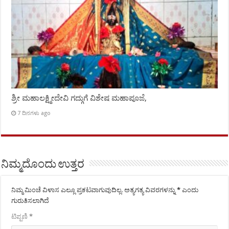
ಶ್ರೀ ಮಹಾಲಕ್ಷ್ಮೀದೇವಿ ಗದ್ಗುಗೆ ವಿಶೇಷ ಮಹಾಪೂಜೆ,
7 ದಿನಗಳು ago
ನಿಮ್ಮದೊಂದು ಉತ್ತರ
ನಿಮ್ಮ ಮಿಂಚೆ ವಿಳಾಸ ಎಲ್ಲೂ ಪ್ರಕಟವಾಗುವುದಿಲ್ಲ.
ಅತ್ಯಗತ್ಯ ವಿವರಗಳನ್ನು
*
ಎಂದು
ಗುರುತಿಸಲಾಗಿದೆ
ಟಿಪ್ಪಣಿ
*