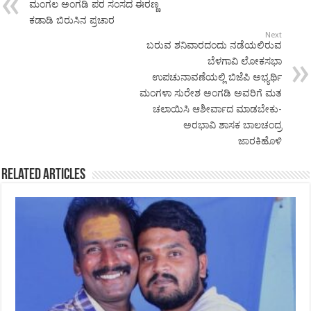
ಮಂಗಲ ಅಂಗಡಿ ಪರ ಸಂಸದ ಈರಣ್ಣ
ಕಡಾಡಿ ಬಿರುಸಿನ ಪ್ರಚಾರ
Next
ಬರುವ ಶನಿವಾರದಂದು ನಡೆಯಲಿರುವ
ಬೆಳಗಾವಿ ಲೋಕಸಭಾ
ಉಪಚುನಾವಣೆಯಲ್ಲಿ ಬಿಜೆಪಿ ಅಭ್ಯರ್ಥಿ
ಮಂಗಳಾ ಸುರೇಶ ಅಂಗಡಿ ಅವರಿಗೆ ಮತ
ಚಲಾಯಿಸಿ ಆಶೀರ್ವಾದ ಮಾಡಬೇಕು-
ಅರಭಾವಿ ಶಾಸಕ ಬಾಲಚಂದ್ರ
ಜಾರಕಿಹೊಳಿ
Related Articles