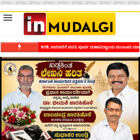
ಶಿವಾಪುರದಲ್ಲಿ ಕವಿಗೋಷ್ಠಿಯ ಸಂಭ್ರಮ ಭಾವನೆಗಳನ್ನು ಕಟ್ಟಿಕೊಡುವ ಕಲೆಗ