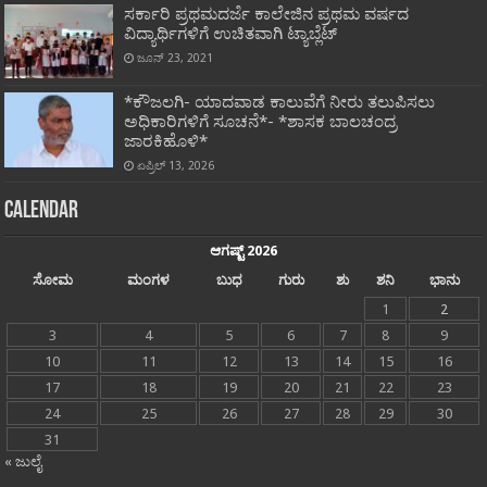
ಸರ್ಕಾರಿ ಪ್ರಥಮದರ್ಜೆ ಕಾಲೇಜಿನ ಪ್ರಥಮ ವರ್ಷದ
ವಿದ್ಯಾರ್ಥಿಗಳಿಗೆ ಉಚಿತವಾಗಿ ಟ್ಯಾಬ್ಲೆಟ್
ಜೂನ್ 23, 2021
*ಕೌಜಲಗಿ- ಯಾದವಾಡ ಕಾಲುವೆಗೆ ನೀರು ತಲುಪಿಸಲು
ಅಧಿಕಾರಿಗಳಿಗೆ ಸೂಚನೆ*- *ಶಾಸಕ ಬಾಲಚಂದ್ರ
ಜಾರಕಿಹೊಳಿ*
ಏಪ್ರಿಲ್ 13, 2026
Calendar
ಆಗಷ್ಟ್ 2026
ಸೋಮ
ಮಂಗಳ
ಬುಧ
ಗುರು
ಶು
ಶನಿ
ಭಾನು
1
2
3
4
5
6
7
8
9
10
11
12
13
14
15
16
17
18
19
20
21
22
23
24
25
26
27
28
29
30
31
« ಜುಲೈ