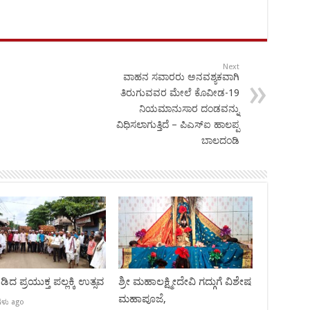
Next
ವಾಹನ ಸವಾರರು ಅನವಶ್ಯಕವಾಗಿ
ತಿರುಗುವವರ ಮೇಲೆ ಕೊವೀಡ-19
ನಿಯಮಾನುಸಾರ ದಂಡವನ್ನು
ವಿಧಿಸಲಾಗುತ್ತಿದೆ – ಪಿಎಸ್‍ಐ ಹಾಲಪ್ಪ
ಬಾಲದಂಡಿ
ಿದ ಪ್ರಯುಕ್ತ ಪಲ್ಲಕ್ಕಿ ಉತ್ಸವ
ಶ್ರೀ ಮಹಾಲಕ್ಷ್ಮೀದೇವಿ ಗದ್ಗುಗೆ ವಿಶೇಷ
ಮಹಾಪೂಜೆ,
ಗಳು ago