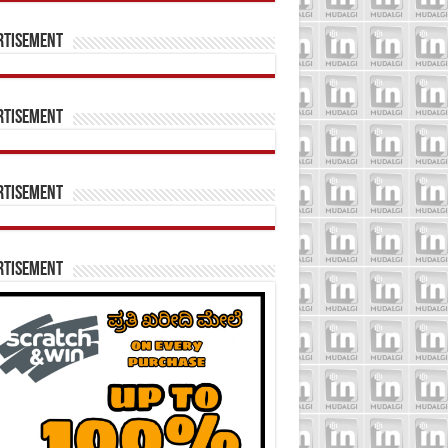
rtisement
rtisement
rtisement
rtisement