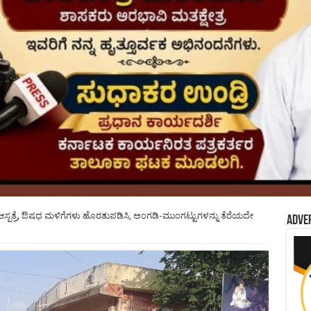
 ಆಸ್ಪತ್ರೆ, ಔಷಧ ಮಳಿಗೆಗಳು ಹೊರತುಪಡಿಸಿ, ಅಂಗಡಿ-ಮುಂಗಟ್ಟುಗಳನ್ನು ತೆರೆಯದೇ
Adve