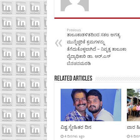
Previous
ತಾಲೂಕಾಡಳಿತದಿಂದ ಸಕಲ ಅಗತ್ಯ
ಮುನ್ನೆಚ್ಚರಿಕೆ ಕ್ರಮಗಳನ್ನು
ತೆಗೆದುಕೊಳ್ಳಲಾಗಿದೆ – ನಿವೃತ್ತ ತಾಲೂಕಾ
ವೈದ್ಯಾಧಿಕಾರಿ ಡಾ. ಆರ್.ಎಸ್
ಬೆನಚನಮರಡಿ
Related Articles
ವಿಶ್ವ ಸ್ನೇಹಿತರ ದಿನ
ವಾರ ಹಿಡ
4 ದಿನಗಳು ago
6 ದಿನ