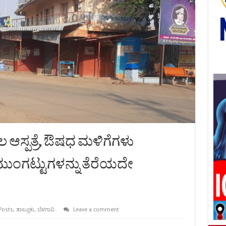
ಲ ಆಸ್ಪತ್ರೆ, ಔಷಧ ಮಳಿಗೆಗಳು
ುಂಗಟ್ಟುಗಳನ್ನು ತೆರೆಯದೇ
Posts
,
ತಾಲ್ಲೂಕು
,
ಬೆಳಗಾವಿ
Leave a comment