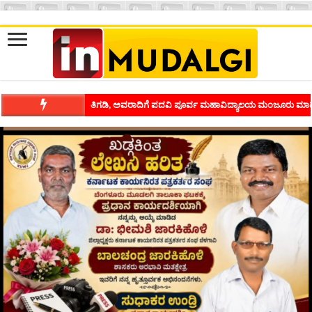
ಶಿವಾಪುರದಲ್ಲಿ ಕವಿಗೋಷ್ಠಿಯ ಸಂಭ್ರಮ ಭಾವನೆಗಳನ್ನು ಕಟ್ಟಿಕೊಡುವ ಕಲೆಗ