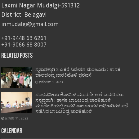
Laxmi Nagar Mudalgi-591312
District: Belagavi
inmudalgi@gmail.com
+91-9448 63 6261
+91-9066 68 8007
Related Posts
ಸ್ಮಶಾನಕ್ಕಾಗಿ 2 ಎಕರೆ ನಿವೇಶನ ಮಂಜೂರು : ಶಾಸಕ
ಬಾಲಚಂದ್ರ ಜಾರಕಿಹೊಳಿ ಭರವಸೆ
ನವೆಂಬರ್ 3, 2023
ಸಂಭವನೀಯ ಕೋವಿಡ್ ಮೂರನೇ ಅಲೆ ಎದುರಿಸಲು
ಸನ್ನದ್ಧರಾಗಿ : ಶಾಸಕ ಬಾಲಚಂದ್ರ ಜಾರಕಿಹೊಳಿ
ಮೂಡಲಗಿಯಲ್ಲಿ ಅವಳಿ ತಾಲೂಕುಗಳ ಅಧಿಕಾರಿಗಳ ಸಭೆ
ನಡೆಸಿದ ಬಾಲಚಂದ್ರ ಜಾರಕಿಹೊಳಿ
ಜನವರಿ 11, 2022
Calendar