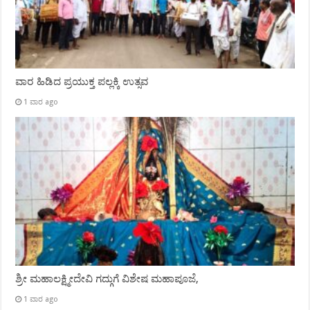
ವಾರ ಹಿಡಿದ ಪ್ರಯುಕ್ತ ಪಲ್ಲಕ್ಕಿ ಉತ್ಸವ
1 ವಾರ ago
ಶ್ರೀ ಮಹಾಲಕ್ಷ್ಮೀದೇವಿ ಗದ್ಗುಗೆ ವಿಶೇಷ ಮಹಾಪೂಜೆ,
1 ವಾರ ago