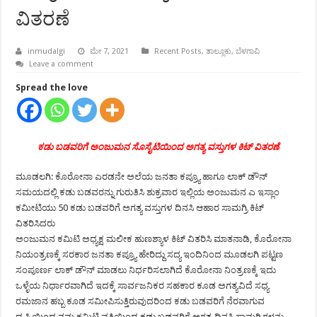
ವಿತರಣೆ
inmudalgi
ಮೇ 7, 2021
Recent Posts
,
ತಾಲ್ಲೂಕು
,
ಬೆಳಗಾವಿ
Leave a comment
Spread the love
ಕಡು ಬಡವರಿಗೆ ಅಂಜುಮನ ಸೊಸೈಟಿಯಿಂದ ಅಗತ್ಯ ವಸ್ತುಗಳ ಕಿಟ್ ವಿತರಣೆ
ಮೂಡಲಗಿ: ಕೊರೋನಾ ಎರಡನೇ ಅಲೆಯ ಜನತಾ ಕಪ್ರ್ಯೂ ಹಾಗೂ ಲಾಕ್ ಡೌನ್
ಸಮಯದಲ್ಲಿ ಕಡು ಬಡವರನ್ನು ಗುರುತಿಸಿ ಶುಕ್ರವಾರ ಇಲ್ಲಿಯ ಅಂಜುಮನ ಎ ಇಸ್ಲಾಂ
ಕಮೀಟಿಯು 50 ಕಡು ಬಡವರಿಗೆ ಅಗತ್ಯ ವಸ್ತುಗಳ ದಿನಸಿ ಆಹಾರ ಸಾಮಗ್ರಿ ಕಿಟ್
ವಿತರಿಸಿದರು
ಅಂಜುಮನ ಕಮಿಟಿ ಅಧ್ಯಕ್ಷ ಮಲೀಕ ಹುಣಶ್ಯಾಳ ಕಿಟ್ ವಿತರಿಸಿ ಮಾತನಾಡಿ, ಕೊರೋನಾ
ನಿಯಂತ್ರಣಕ್ಕೆ ಸರಕಾರ ಜನತಾ ಕಪ್ರ್ಯೂ ಹೇರಿದ್ದು ಸದ್ಯ ಇಂದಿನಿಂದ ಮೂಡಲಗಿ ಪಟ್ಟಣ
ಸಂಪೂರ್ಣ ಲಾಕ್ ಡೌನ್ ಮಾಡಲು ನಿರ್ಧರಿಸಲಾಗಿದೆ ಕೊರೋನಾ ನಿಂತ್ರಣಕ್ಕೆ ಇದು
ಒಳ್ಳೆಯ ನಿರ್ಧಾರವಾಗಿದೆ ಇದಕ್ಕೆ ಸಾರ್ವಜನಿಕರ ಸಹಕಾರ ಕೂಡ ಅಗತ್ಯವಿದೆ ಸಧ್ಯ
ರಮಜಾನ ಹಬ್ಬ ಕೂಡ ಸಮೀಪಿಸುತ್ತಿರುವುದರಿಂದ ಕಡು ಬಡವರಿಗೆ ನೆರವಾಗುವ
ದೃಷ್ಟಿಯಿಂದ ನಮ್ಮ ಕಮಿಟಿ ವತಿಯಿಂದ ಕಡು ಬಡವರಿಗೆ ಅಗತ್ಯ ದಿನಸಿ ಸಾಮಗ್ರಿಗಳನ್ನು