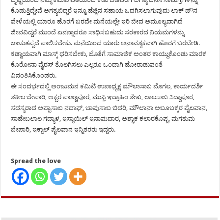
ಕೊಡುತ್ತಿದ್ದೇವೆ ಅಗತ್ಯಬಿದ್ದರೆ ಇನ್ನೂ ಹೆಚ್ಚಿನ ಸಹಾಯ ಒದಗಿಸಲಾಗುವುದು ಲಾಕ್ ಡೌನ
ವೇಳೆಯಲ್ಲಿ ಯಾರೂ ಹೊರಗೆ ಬರದೇ ಮನೆಯಲ್ಲೇ ಇರಿ ಜೀವ ಅಮೂಲ್ಯವಾಗಿದೆ
ಜೀವವಿದ್ದರೆ ಮುಂದೆ ಏನನ್ನಾದರೂ ಸಾಧಿಸಬಹುದು ಸರಕಾರದ ನಿಯಮಗಳನ್ನು
ಚಾಚುತಪ್ಪದೆ ಪಾಲಿಸಬೇಕು. ಮನೆಯಿಂದ ಯಾರು ಅನಾವಶ್ಯಕವಾಗಿ ಹೊರಗೆ ಬರಬೇಡಿ.
ಕಡ್ಡಾಯವಾಗಿ ಮಾಸ್ಕ್ ಧರಿಸಬೇಕು, ಜೊತೆಗೆ ಸಾಮಾಜಿಕ ಅಂತರ ಕಾಯ್ದುಕೊಂಡು ಮಾರಕ
ಕೊರೋನಾ ವೈರಸ್ ತೊಲಗಿಸಲು ಎಲ್ಲರೂ ಒಂದಾಗಿ ಹೋರಾಡುವಂತೆ
ವಿನಂತಿಸಿಕೊಂಡರು.
ಈ ಸಂದರ್ಭದಲ್ಲಿ ಅಂಜುಮನ ಕಮಿಟಿ ಉಪಾಧ್ಯಕ್ಷ ಮೌಲಾಸಾಬ ಮೊಗಲ, ಕಾರ್ಯದರ್ಶಿ
ಶಕೀಲ ಬೇಪಾರಿ, ಅಕ್ಬರ ಪಾಶ್ಚಾಪೂರ, ಮುಫ್ತಿ ಇಬ್ರಾಹಿಂ ಶೇಖ, ಲಾಲಸಾಬ ಸಿದ್ದಾಪೂರ,
ಸದಸ್ಯರಾದ ಅಪ್ಪಾಸಾಬ ನದಾಫ್, ಬಾಪುಸಾಬ ಬಿದರಿ, ಮೌಲಾನಾ ಅಬೂಬಕ್ಕರ ಪೈಲವಾನ,
ಸಾಹೇಬಲಾಲ ಗದ್ಯಾಳ, ಇಸ್ಮಾಯಿಲ್ ಇನಾಮದಾರ, ಅಶ್ಫಾಕ ಕಲಾರಕೊಪ್ಪ, ಮಗತುಮ
ಬೇಪಾರಿ, ಇಕ್ಬಾಲ್ ಪೈಲವಾನ ಇನ್ನಿತರರು ಇದ್ದರು.
Spread the love