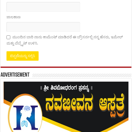
ಜಾಲತಾಣ
ಮುಂದಿನ ಬಾರಿ ನಾನು ಕಾಮೆಂಟ್ ಮಾಡಿದರೆ ಈ ಬ್ರೌಸರ್ನಲ್ಲಿ ನನ್ನ ಹೆಸರು, ಇಮೇಲ್
ಮತ್ತು ವೆಬ್ಸೈಟ್ ಉಳಿಸಿ.
Advertisement