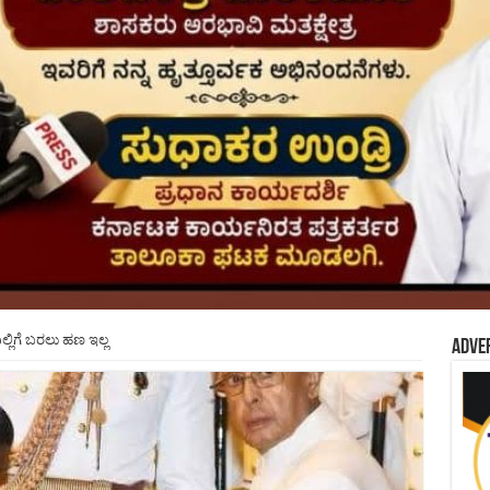
.ದಿಲ್ಲಿಗೆ ಬರಲು ಹಣ ಇಲ್ಲ
Adve