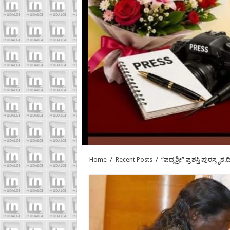
Home
/
Recent Posts
/
“ಪದ್ಮಶ್ರೀ” ಪ್ರಶಸ್ತಿ ಪುರಸ್ಕೃತ