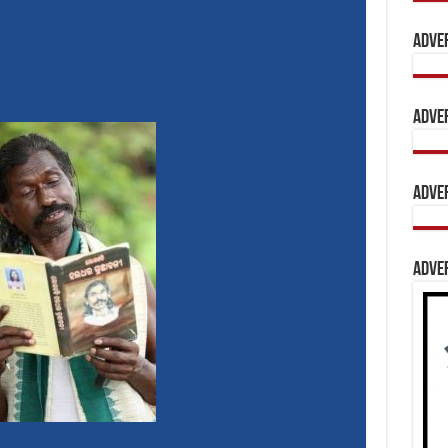
Adve
Adve
Adve
Adve