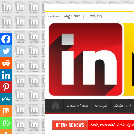
ನಮ್ಮ ಬಗ್ಗೆ
ಭಾನುವಾರ , ಆಗಷ್ಟ್ 9 2026
ಸಂಪಾದಕೀಯ
ತಾಲ್ಲೂಕು
ಮನರಂಜನೆ
Breaking News
ತಿಗಡಿ, ಅವರಾದಿಗೆ ಪದವಿ ಪ