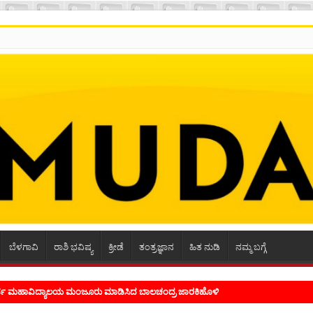
ಬೆಳಗಾವಿ
ರಾಶಿ ಭವಿಷ್ಯ
ಕ್ರೀಡೆ
ತಂತ್ರಜ್ಞಾನ
ಹಿತ ನುಡಿ
ನಮ್ಮ ಬಗ್ಗೆ
ೂರ್ವ ಮಹಾವಿದ್ಯಾಲಯ ಮಂಜೂರು ಮಾಡಿಸಿದ ಬಾಲಚಂದ್ರ ಜಾರಕಿಹೊಳಿ