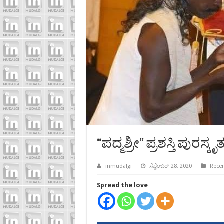
“ಪದ್ಮಶ್ರೀ” ಪ್ರಶಸ್ತಿ ಪುರಸ್ಕ
inmudalgi
ಸೆಪ್ಟೆಂಬರ್ 28, 2020
Recen
Spread the love