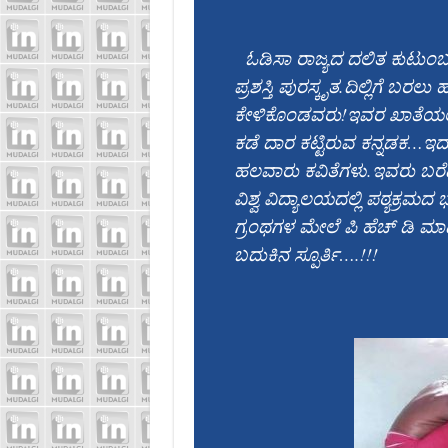
ಓಡಿಸಾ ರಾಜ್ಯದ ದಲಿತ ಕುಟುಂಬದ
ಪ್ರಶಸ್ತಿ ಪುರಸ್ಕೃತ.ದಿಲ್ಲಿಗೆ ಬರಲು
ಕೇಳಿಕೊಂಡವರು!ಇವರ ಖಾತೆಯಲ್ಲಿ
ಕಡೆ ದಾರ ಕಟ್ಟಿರುವ ಕನ್ನಡಕ…ಇದು
ಹಲವಾರು ಕವಿತೆಗಳು.ಇವರು ಬರ
ವಿಶ್ವ ವಿದ್ಯಾಲಯದಲ್ಲಿ ಪಠ್ಯಕ್ರಮ
ಗ್ರಂಥಗಳ ಮೇಲೆ ಪಿ ಹೆಚ್ ಡಿ ಮಾಡು
ಬದುಕಿನ ಸ್ಪೂರ್ತಿ….!!!