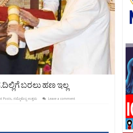
ೃತ.ದಿಲ್ಲಿಗೆ ಬರಲು ಹಣ ಇಲ್ಲ
t Posts
,
ನಮ್ಮೊಳೊಬ್ಬ ಉತ್ತಮ
Leave a comment