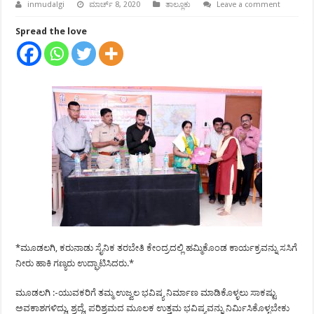
inmudalgi
ಮಾರ್ಚ್ 8, 2020
ತಾಲ್ಲೂಕು
Leave a comment
Spread the love
*ಮೂಡಲಗಿ, ಕರುನಾಡು ಸೈನಿಕ ತರಬೇತಿ ಕೇಂದ್ರದಲ್ಲಿ ಹಮ್ಮಿಕೊಂಡ ಕಾರ್ಯಕ್ರವನ್ನು ಸಸಿಗೆ
ನೀರು ಹಾಕಿ ಗಣ್ಯರು ಉದ್ಘಾಟಿಸಿದರು.*
ಮೂಡಲಗಿ :-ಯುವಕರಿಗೆ ತಮ್ಮ ಉಜ್ವಲ ಭವಿಷ್ಯ ನಿರ್ಮಾಣ ಮಾಡಿಕೊಳ್ಳಲು ಸಾಕಷ್ಟು
ಅವಕಾಶಗಳಿದ್ದು, ಶ್ರದ್ಧೆ, ಪರಿಶ್ರಮದ ಮೂಲಕ ಉತ್ತಮ ಭವಿಷ್ಯವನ್ನು ನಿರ್ಮಿಸಿಕೊಳ್ಳಬೇಕು