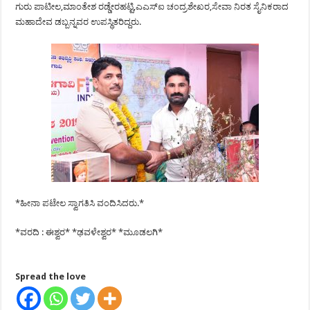
ಗುರು ಪಾಟೀಲ,ಮಾಂತೇಶ ರಡ್ಡೇರಹಟ್ಟಿ,ಎಎಸ್‍ಐ ಚಂದ್ರಶೇಖರ,ಸೇವಾ ನಿರತ ಸೈನಿಕರಾದ
ಮಹಾದೇವ ಡಬ್ಬನ್ನವರ ಉಪಸ್ಥಿತರಿದ್ದರು.
*ಹೀನಾ ಪಟೇಲ ಸ್ವಾಗತಿಸಿ ವಂದಿಸಿದರು.*
*ವರದಿ : ಈಶ್ವರ* *ಢವಳೇಶ್ವರ* *ಮೂಡಲಗಿ*
Spread the love