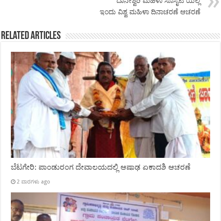
ದಾನೇಶ್ವರಿ ಮಹಿಳಾ ಸೊಸೈಟಿ ಯಲ್ಲಿ
ಇಂದು ವಿಶ್ವ ಮಹಿಳಾ ದಿನಾಚರಣೆ ಆಚರಣೆ
Related Articles
ಬೆಟಗೇರಿ: ಪಾಂಡುರಂಗ ದೇವಾಲಯದಲ್ಲಿ ಆಷಾಢ ಏಕಾದಶಿ ಆಚರಣೆ
2 ವಾರಗಳು ago