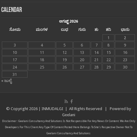
Calendar
ಆಗಷ್ಟ್ 2026
ಸೋಮ
ಮಂಗಳ
ಬುಧ
ಗುರು
ಶು
ಶನಿ
ಭಾನು
1
2
3
4
5
6
7
8
9
10
11
12
13
14
15
16
17
18
19
20
21
22
23
24
25
26
27
28
29
30
31
« ಜುಲೈ
© Copyright
2026 |
INMUDALGI
| All Rights Reserved | Powered by
Geelani
Disclaimer :
Geelani Consultancy And Solutions
Is Not Responsible For Any News Or Content. We Are Only
Developers For This Client Any Type Of Content Posted Here Belongs To Site's Respective Owner Not To
Geelani Consultancy And Solutions