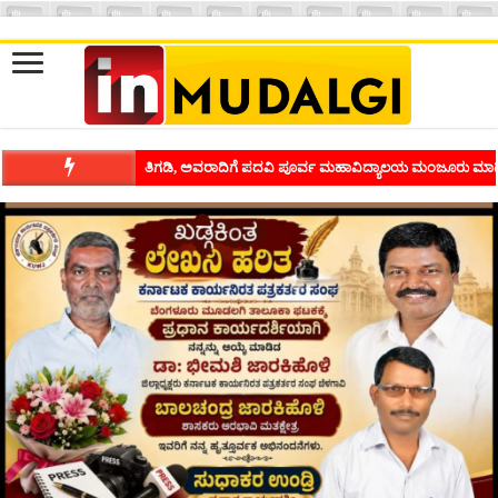
ತಿಗಡಿ, ಅವರಾದಿಗೆ ಪದವಿ ಪೂರ್ವ ಮಹಾವಿದ್ಯಾಲಯ ಮಂಜೂರು ಮಾಡ