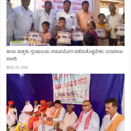
ಶಾಲಾ ಮಕ್ಕಳು ಗ್ರಂಥಾಲಯ ಸದುಪಯೋಗ ಪಡೆದುಕೊಳ್ಳಬೇಕು: ಬಸವರಾಜ
ಪಣದಿ
ಮೇ 25, 2026