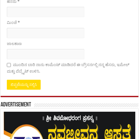
ಹೆಸರು
*
ಮಿಂಚೆ
*
ಜಾಲತಾಣ
ಮುಂದಿನ ಬಾರಿ ನಾನು ಕಾಮೆಂಟ್ ಮಾಡಿದರೆ ಈ ಬ್ರೌಸರ್ನಲ್ಲಿ ನನ್ನ ಹೆಸರು, ಇಮೇಲ್
ಮತ್ತು ವೆಬ್ಸೈಟ್ ಉಳಿಸಿ.
Advertisement