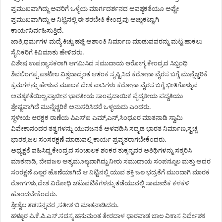
ಪ್ರಮುಖವಾಗಿದ್ದು ಅವರಿಗೆ ಒಳ್ಳೆಯ ಮಾರ್ಗದರ್ಶನದ ಅವಶ್ಯಕತೆಯೂ ಅಷ್ಟೇ
ಪ್ರಮುಖವಾಗಿದ್ದು ಆ ನಿಟ್ಟಿನಲ್ಲಿ ಈ ತರಬೇತಿ ಕೇಂದ್ರವು ಅಚ್ಚುಕಟ್ಟಾಗಿ
ಕಾರ್ಯನಿರ್ವಹಿಸುತ್ತಿದೆ.
ಜಾತಿ,ಧರ್ಮಗಳ ಮದ್ಯೆ ಕಿಚ್ಚು ಹಚ್ಚಿ ಅಶಾಂತಿ ನಿರ್ಮಾಣ ಮಾಡುವವರನ್ನು ಮಟ್ಟ ಹಾಕಲು
ಸೈನಿಕರಿಗೆ ಕಿವಿಮಾತು ಹೇಳಿದರು.
ವಿಶೇಷ ಉಪನ್ಯಾಸಕರಾಗಿ ಆಗಮಿಸಿದ ಸಮುದಾಯ ಆರೋಗ್ಯ ಕೇಂದ್ರದ ಸಿಬ್ಬಂಧಿ
ಶಿವಲಿಂಗಪ್ಪ ಪಾಟೀಲ ವಿಶ್ವದಾದ್ಯಂತ ಆತಂಕ ಸೃಷ್ಟಿಸಿದ ಕರೋನಾ ವೈರಸ ಬಗ್ಗೆ ಮುನ್ನೆಚ್ಚರಿಕೆ
ಕ್ರಮಗಳನ್ನು ಹೇಳುವ ಮೂಲಕ ದೇಶ ವಾಸಿಗಳು ಕರೋನಾ ವೈರಸ ಬಗ್ಗೆ ಭೀತಿಗೊಳ್ಳುವ
ಅವಶ್ಯಕತೆಯಿಲ್ಲ,ಪ್ರಾಚೀನ ಭಾರತೀಯ ಸಾಂಪ್ರದಾಯಿಕ ವೈದ್ಯಕೀಯ ಪದ್ದತಿಯು
ಶ್ರೇಷ್ಟವಾಗಿದೆ ಮುನ್ನೆಚ್ಚರಿಕೆ ಅನುಸರಿಸಿದರೆ ಒಳ್ಳಯದು ಎಂದರು.
ಸ್ಥಳೀಯ ಆರಕ್ಷಕ ಠಾಣೆಯ ಪಿಎಸ್‍ಐ ಎಮ್,ಎನ್,ಸಿಂಧೂರ ಮಾತನಾಡಿ ಸ್ವಾಮಿ
ವಿವೇಕಾನಂದರ ತತ್ವಗಳನ್ನು ಯುವಜನತೆ ಅಳವಡಿಸಿ ಸದೃಡ ಭಾರತ ನಿರ್ಮಾಣ,ಸ್ವಚ್ಚ
ಭಾರತ,ಜಲ ಸಂಸರಕ್ಷಣೆ ಮಾಡುವಲ್ಲಿ ಕಾರ್ಯ ಪ್ರವೃತರಾಗಬೇಕೆಂದರು.
ಅಧ್ಯಕ್ಷತೆ ವಹಿಸಿದ್ದ ಕೇಂದ್ರದ ಸಂಚಾಲಕ ಶಂಕರ ತುಕ್ಕನ್ನವರ ಅತಿಥಿಗಳನ್ನು ಸತ್ಕರಿಸಿ
ಮಾತನಾಡಿ, ಜೀವಜಲ ಅತ್ಯಮೂಲ್ಯವಾಗಿದ್ದು ನೀರು ಸಮುದಾಯ ಸಂಪನ್ಮೂಲ ಮತ್ತು ಅದರ
ಸಂರಕ್ಷಣೆ ಎಲ್ಲರ ಹೊಣೆಯಾಗಿದೆ ಆ ನಿಟ್ಟಿನಲ್ಲಿ ಯುವ ಶಕ್ತಿ ಜಲ ಭದ್ರತೆಗೆ ಮುಂದಾಗಿ ಮಾರಕ
ರೋಗಗಳು,ದೇಶ ವಿರೋಧಿ ಚಟುವಟಿಕೆಗಳನ್ನು ತಡೆಯುವಲ್ಲಿ ಸಾಮಾಜಿಕ ಕಳಕಳಿ
ಹೊಂದಬೇಕೆಂದರು.
ಶ್ರೀಶೈಲ ತಡಸನ್ನವರ ,ಸತೀಶ ಬಿ ಮಾತನಾಡಿದರು.
ಹಳ್ಳೂರ ಪಿ.ಕೆ.ಪಿ.ಎಸ್.ಸದಸ್ಯ ಹನುಮಂತ ತೇರದಾಳ ಧಾರವಾಡ ಬಾಲ ವಿಕಾಸ ನಿರ್ದೇಶಕ