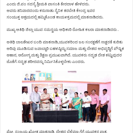
ಎಂದು ಜಿ.ಪಂ ಸದಸ್ಯೆ ಶ್ರೀಮತಿ ವಾಸಂತಿ ತೇರದಾಳ ಹೇಳಿದರು.
ಅವರು ಶನಿವಾರದಂದು ಕರುನಾಡು ಸೈನಿಕ ತರಬೇತಿ ಕೇಂದ್ರ ಇವರ
ಸಂಯುಕ್ತ ಆಶ್ರಯದಲ್ಲಿ ಹಮ್ಮಿಕೊಂಡ ಕಾಯ೯ಕ್ರಮದಲ್ಲಿ ಮಾತನಾಡಿದರು.
ಮುಖ್ಯ ಅತಿಥಿ ಜಿಲ್ಲಾ ಯುವ ಸಮನ್ವಯ ಅಧಿಕಾರಿ ರೋಹಿತ ಕಲರಾ ಮಾತನಾಡಿದರು .
ಅತಿಥಿ ಬಾಲಶೇಖರ ಬಂದಿ ಮಾತನಾಡಿ,ಯುವಕರಿಂದ ಜಲ ಸಂರಕ್ಷಣೆಗೆ ಸಾಕ್ಷರತೆ ಕುರಿತು
ಅರಿವು ಮೂಡಿಸುವ ಜವಾಬ್ದಾರಿ ಬಹಳಷ್ಠಿದ್ದು ಸಮಾಜ ಮತ್ತು ದೇಶದ ಅಭಿವೃದ್ಧಿಗೆ ಪೌಷ್ಟಿಕ
ಆಹಾರ, ಆರೋಗ್ಯ ಮತ್ತು ಶಿಕ್ಷಣ ಪ್ರಮುಖವಾಗಿದೆ. ಯುವಕರು ಸದೃಢ ದೇಶ ಕಟ್ಟುವುದರ
ಜೊತೆಗೆ ಸದೃಢ ಶರೀರವನ್ನು ನಿರ್ಮಿಸಿಕೊಳ್ಳಬೇಕು ಎಂದರು.
ಪ್ರೋ, ಸಂಜಯ ಖೋತ ಮಾತನಾಡಿ, ದೇಶದ ಬೆಳೆವಣ ಗೆಗೆ ಯುವಕರ ಪಾತ್ರ