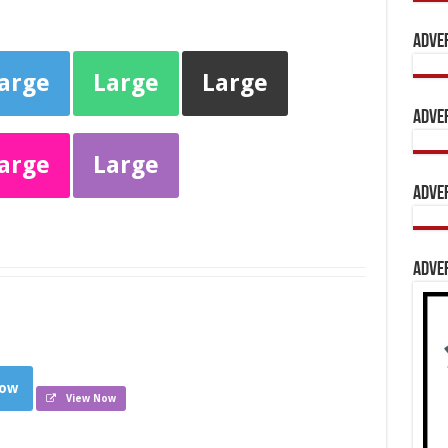
Adve
arge
Large
Large
Adve
arge
Large
Adve
Adve
low
View Now