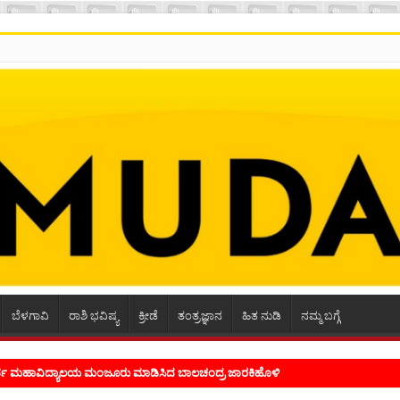
ಬೆಳಗಾವಿ
ರಾಶಿ ಭವಿಷ್ಯ
ಕ್ರೀಡೆ
ತಂತ್ರಜ್ಞಾನ
ಹಿತ ನುಡಿ
ನಮ್ಮ ಬಗ್ಗೆ
ೂರ್ವ ಮಹಾವಿದ್ಯಾಲಯ ಮಂಜೂರು ಮಾಡಿಸಿದ ಬಾಲಚಂದ್ರ ಜಾರಕಿಹೊಳಿ