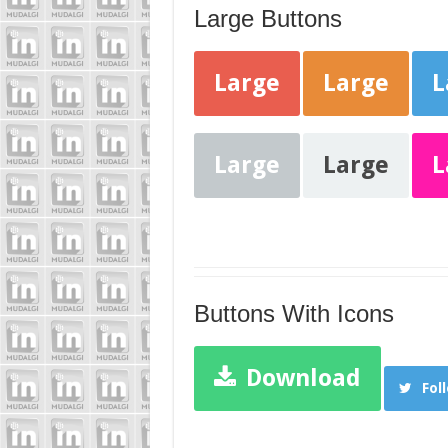
Large Buttons
Large
Large
L
Large
Large
L
Buttons With Icons
Download
Fol