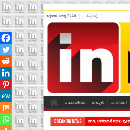
ನಮ್ಮ ಬಗ್ಗೆ
ಶುಕ್ರವಾರ , ಆಗಷ್ಟ್ 7 2026
ಸಂಪಾದಕೀಯ
ತಾಲ್ಲೂಕು
ಮನರಂಜನೆ
Breaking News
ತಿಗಡಿ, ಅವರಾದಿಗೆ ಪದವಿ ಪ