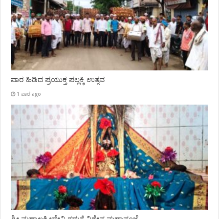
ವಾರ ಹಿಡಿದ ಪ್ರಯುಕ್ತ ಪಲ್ಲಕ್ಕಿ ಉತ್ಸವ
1 ವಾರ ago
ಶ್ರೀ ಮಹಾಲಕ್ಷ್ಮೀದೇವಿ ಗದ್ಗುಗೆ ವಿಶೇಷ ಮಹಾಪೂಜೆ,