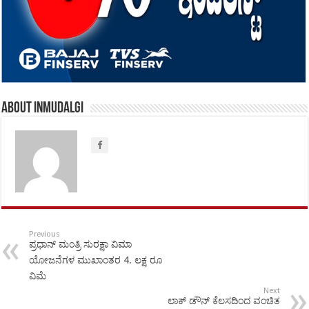
About inmudalgi
Previous
ಪ್ರಧಾನ್ ಮಂತ್ರಿ ಸುರಕ್ಷಾ ವಿಮಾ
ಯೋಜನೆಗಳ ಮುಖಾಂತರ 4. ಲಕ್ಷ ರೂ
ವಿಮೆ
Next
ಲಾಕ್ ಡೌನ್ ಕೆಲಸದಿಂದ ವಂಚಿತ