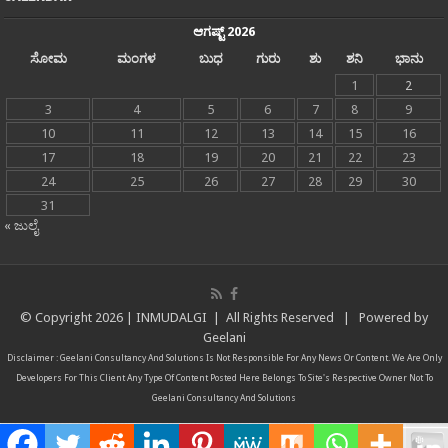
ಆಗಷ್ಟ್ 2026
ಸೋಮ
ಮಂಗಳ
ಬುಧ
ಗುರು
ಶು
ಶನಿ
ಭಾನು
1
2
3
4
5
6
7
8
9
10
11
12
13
14
15
16
17
18
19
20
21
22
23
24
25
26
27
28
29
30
31
« ಜುಲೈ
© Copyright
2026 |
INMUDALGI
| All Rights Reserved | Powered by
Geelani
Disclaimer :
Geelani Consultancy And Solutions
Is Not Responsible For Any News Or Content. We Are Only
Developers For This Client Any Type Of Content Posted Here Belongs To Site's Respective Owner Not To
Geelani Consultancy And Solutions