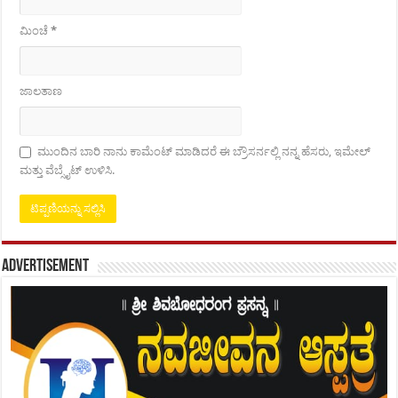
ಮಿಂಚೆ
*
ಜಾಲತಾಣ
ಮುಂದಿನ ಬಾರಿ ನಾನು ಕಾಮೆಂಟ್ ಮಾಡಿದರೆ ಈ ಬ್ರೌಸರ್ನಲ್ಲಿ ನನ್ನ ಹೆಸರು, ಇಮೇಲ್
ಮತ್ತು ವೆಬ್ಸೈಟ್ ಉಳಿಸಿ.
Advertisement