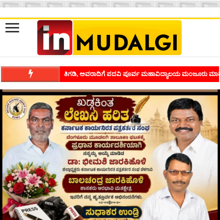
ಶಿವಾಪುರದಲ್ಲಿ ಕವಿಗೋಷ್ಠಿಯ ಸಂಭ್ರಮ ಭಾವನೆಗಳನ್ನು ಕಟ್ಟಿಕೊಡುವ ಕಲೆಗ