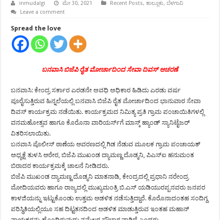
inmudalgi
ಮೇ 30, 2021
Recent Posts
,
ತಾಲ್ಲೂಕು
,
ಬೆಳಗಾವಿ
Leave a comment
Spread the love
ಬನವಾಸಿ ಬಿಜೆಪಿ ರೈತ ಮೋರ್ಚಾದಿಂದ ಸೇವಾ ದಿವಸ್ ಆಚರಣೆ
ಬನವಾಸಿ: ಕೇಂದ್ರ ಸರ್ಕಾರ ಎರಡನೇ ಅವಧಿ ಅಧಿಕಾರ ಹಿಡಿದು ಎರಡು ವರ್ಷ
ಪೂರೈಸುತ್ತಿರುವ ಹಿನ್ನಲೆಯಲ್ಲಿ ಬನವಾಸಿ ಬಿಜೆಪಿ ರೈತ ಮೋರ್ಚಾದಿಂದ ಭಾನುವಾರ ಸೇವಾ
ದಿವಸ್ ಕಾರ್ಯಕ್ರಮ ನಡೆಯಿತು. ಕಾರ್ಯಕ್ರಮದ ನಿಮಿತ್ಯ ಪ್ರತಿ ಗ್ರಾಮ ಪಂಚಾಯಿತಿಗಳಲ್ಲಿ
ವನಮಹೋತ್ಸವ ಹಾಗೂ ಕೊರೊನಾ ವಾರಿಯರ್ಸ್‍ಗೆ ಮಾಸ್ಕ್ ಹ್ಯಾಂಡ್ ಸ್ಯಾನಿಟೈಜರ್
ವಿತರಿಸಲಾಯಿತು.
ಬನವಾಸಿ ಪೊಲೀಸ್ ಠಾಣೆಯ ಆವರಣದಲ್ಲಿ ಗಿಡ ನೆಡುವ ಮೂಲಕ ಗ್ರಾಮ ಪಂಚಾಯತ್
ಅಧ್ಯಕ್ಷೆ ತುಳಸಿ ಆರೇರ, ಬಿಜೆಪಿ ಮುಖಂಡ ದ್ಯಾಮಣ್ಣ ದೊಡ್ಮನಿ, ಪಿಎಸ್‍ಐ ಹನುಮಂತ
ಬಿರಾದರ ಕಾರ್ಯಕ್ರಮಕ್ಕೆ ಚಾಲನೆ ನೀಡಿದರು.
ಬಿಜೆಪಿ ಮುಖಂಡ ದ್ಯಾಮಣ್ಣ ದೊಡ್ಮನಿ ಮಾತನಾಡಿ, ಕೇಂದ್ರದಲ್ಲಿ ಪ್ರಧಾನಿ ನರೇಂದ್ರ
ಮೋದಿಯವರು ಹಾಗೂ ರಾಜ್ಯದಲ್ಲಿ ಮುಖ್ಯಮಂತ್ರಿ ಬಿ.ಎಸ್ ಯಡಿಯುರಪ್ಪನವರು ಜನಪರ
ಕಾಳಜಿಯನ್ನು ಇಟ್ಟುಕೊಂಡು ಉತ್ತಮ ಆಡಳಿತ ನಡೆಸುತ್ತಿದ್ದಾರೆ. ಕೊರೊನಾದಂತಹ ಸಂದಿಗ್ದ
ಪರಿಸ್ಥಿತಿಯಲ್ಲಿಯೂ ಸಹ ದಿಟ್ಟತನದಿಂದ ಆಡಳಿತ ಮಾಡುತ್ತಿರುವ ಇಂತಹ ಮಹಾನ್
ನಾಯಕರನ್ನು ಹೊಂದಿರುವುದು ನಮ್ಮೆಲ್ಲರ ಸೌಭಾಗ್ಯವಾಗಿದೆ ಎಂದರು.