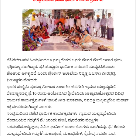
ಬೆಟಗೇರಿ:ಬಹಳ ಹಿಂದಿನಿಂದಲೂ ನಮ್ಮ ದೇಶದ ಜನರು ದೇವರ ಮೇಲೆ ಅಪಾರ ಭಯ,
ಭಕ್ತಿಯುಳ್ಳವರಾಗಿದ್ದಾರೆ. ಪ್ರತಿಯೊಬ್ಬರೂ ಧಾರ್ಮಿಕ ಪರಂಪರೆ ಮುನ್ನಡೆಸಿಕೊಂಡು
ಹೋಗುವ ಅಗತ್ಯವಿದೆ ಎಂದು ಪೊಲೀಸ್ ಇಲಾಖೆಯ ನಿವೃತ್ತ ಎಎಸ್‍ಐ ವೀರಭದ್ರ
ನೀಲಣ್ಣವರ ಹೇಳಿದರು.
ಭಾರತ ಹುಣ್ಣಿಮೆ ಪ್ರಯುಕ್ತ ಗೋಕಾಕ ತಾಲೂಕಿನ ಬೆಟಗೇರಿ ಗ್ರಾಮದ ಯಲ್ಲಮ್ಮದೇವಿ
ದೇವಸ್ಥಾನದಲ್ಲಿ ಫೆ.16 ರಂದು ಆಯೋಜಿಸಿದ ಶ್ರೀದೇವಿಯ ಜಾತ್ರಾಮಹೋತ್ಸವದ ವಿವಿಧ
ಧಾರ್ಮಿಕ ಕಾರ್ಯಕ್ರಮಗಳಿಗೆ ಚಾಲನೆ ನೀಡಿ ಮಾತನಾಡಿ, ಸವದತ್ತಿ ಯಲ್ಲಮ್ಮದೇವಿ ಮಹಾನ್
ಶಕ್ತಿ ದೇವತೆಯಾಗಿದ್ದಾಳೆ ಎಂದರು.
ಸಂಭ್ರಮದಿಂದ ನಡೆದ ಧಾರ್ಮಿಕ ಕಾರ್ಯಕ್ರಮಗಳು: ಗ್ರಾಮದ ಯಲ್ಲಮ್ಮದೇವಿಯ
ದೇವಾಲಯದ ಗದ್ಗುಗೆಗೆ ಫೆ.15ರಂದು ಪೂಜೆ, ಪುರದೇವರ ಪಲ್ಲಕ್ಕಿಗಳ
ಬರಮಾಡಿಕೊಳ್ಳುವುದು, ವಿವಿಧ ಧಾರ್ಮಿಕ ಕಾರ್ಯಕ್ರಮಗಳು ಜರುಗಿದವು. ಫೆ.16ರಂದು
ಯಲ್ಲಮ್ಮದೇವಿಯ ಗದ್ಗುಗೆಗೆ ಮಹಾಪೂಜೆ, ಮಹಾಭಿಷೇಕ, ನೈವೇದ್ಯ ಸಮರ್ಪಿಸುವ,