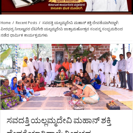
Home
/
Recent Posts
/
ಸವದತ್ತಿ ಯಲ್ಲಮ್ಮದೇವಿ ಮಹಾನ್ ಶಕ್ತಿ ದೇವತೆಯಾಗಿದ್ದಾಳೆ:
ವೀರಭದ್ರ ನೀಲಣ್ಣವರ ಬೆಟಗೇರಿ ಯಲ್ಲಮ್ಮದೇವಿ ಜಾತ್ರಾಮಹೋತ್ಸವ ಸಂಪನ್ನ ಸಂಭ್ರಮದಿಂದ
ನಡೆದ ಧಾರ್ಮಿಕ ಕಾರ್ಯಕ್ರಮಗಳು
ಸವದತ್ತಿ ಯಲ್ಲಮ್ಮದೇವಿ ಮಹಾನ್ ಶಕ್ತಿ