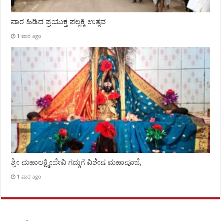
ವಾರ ಹಿಡಿದ ಪ್ರಯುಕ್ತ ಪಲ್ಲಕ್ಕಿ ಉತ್ಸವ
1 ವಾರ ago
ಶ್ರೀ ಮಹಾಲಕ್ಷ್ಮೀದೇವಿ ಗದ್ಗುಗೆ ವಿಶೇಷ ಮಹಾಪೂಜೆ,
1 ವಾರ ago