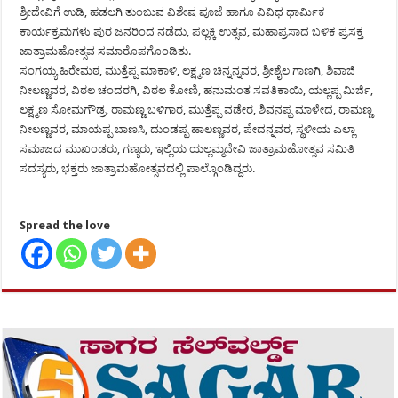
ಶ್ರೀದೇವಿಗೆ ಉಡಿ, ಹಡಲಗಿ ತುಂಬುವ ವಿಶೇಷ ಪೂಜೆ ಹಾಗೂ ವಿವಿಧ ಧಾರ್ಮಿಕ
ಕಾರ್ಯಕ್ರಮಗಳು ಪುರ ಜನರಿಂದ ನಡೆದು, ಪಲ್ಲಕ್ಕಿ ಉತ್ಸವ, ಮಹಾಪ್ರಸಾದ ಬಳಿಕ ಪ್ರಸಕ್ತ
ಜಾತ್ರಾಮಹೋತ್ಸವ ಸಮಾರೊಪಗೊಂಡಿತು.
ಸಂಗಯ್ಯ ಹಿರೇಮಠ, ಮುತ್ತೆಪ್ಪ ಮಾಕಾಳಿ, ಲಕ್ಷ್ಮಣ ಚಿನ್ನನ್ನವರ, ಶ್ರೀಶೈಲ ಗಾಣಗಿ, ಶಿವಾಜಿ
ನೀಲಣ್ಣವರ, ವಿಠಲ ಚಂದರಗಿ, ವಿಠಲ ಕೋಣಿ, ಹನುಮಂತ ಸವತಿಕಾಯಿ, ಯಲ್ಲಪ್ಪ ಮಿರ್ಜಿ,
ಲಕ್ಷ್ಮಣ ಸೋಮಗೌಡ್ರ, ರಾಮಣ್ಣ ಬಳಿಗಾರ, ಮುತ್ತೆಪ್ಪ ವಡೇರ, ಶಿವನಪ್ಪ ಮಾಳೇದ, ರಾಮಣ್ಣ
ನೀಲಣ್ಣವರ, ಮಾಯಪ್ಪ ಬಾಣಸಿ, ದುಂಡಪ್ಪ ಹಾಲಣ್ಣವರ, ಪೇದನ್ನವರ, ಸ್ಥಳೀಯ ಎಲ್ಲಾ
ಸಮಾಜದ ಮುಖಂಡರು, ಗಣ್ಯರು, ಇಲ್ಲಿಯ ಯಲ್ಲಮ್ಮದೇವಿ ಜಾತ್ರಾಮಹೋತ್ಸವ ಸಮಿತಿ
ಸದಸ್ಯರು, ಭಕ್ತರು ಜಾತ್ರಾಮಹೋತ್ಸವದಲ್ಲಿ ಪಾಲ್ಗೊಂಡಿದ್ದರು.
Spread the love