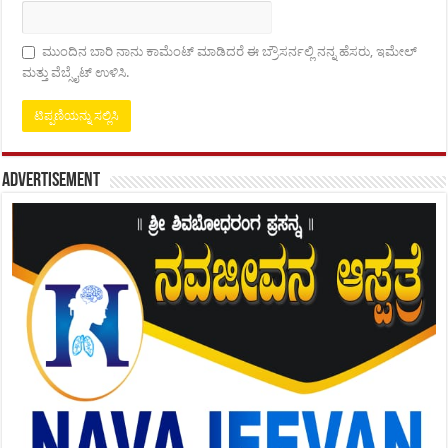
ಮುಂದಿನ ಬಾರಿ ನಾನು ಕಾಮೆಂಟ್ ಮಾಡಿದರೆ ಈ ಬ್ರೌಸರ್ನಲ್ಲಿ ನನ್ನ ಹೆಸರು, ಇಮೇಲ್
ಮತ್ತು ವೆಬ್ಸೈಟ್ ಉಳಿಸಿ.
Advertisement