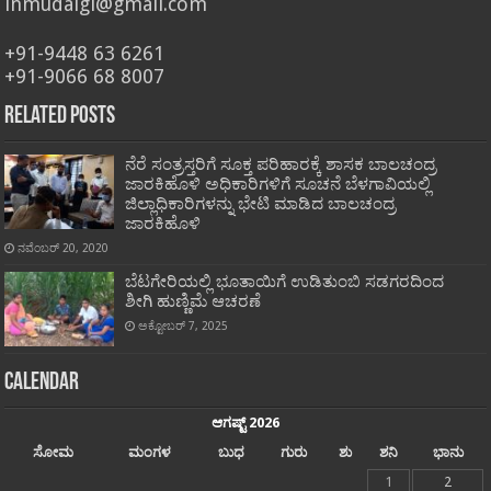
inmudalgi@gmail.com
+91-9448 63 6261
+91-9066 68 8007
Related Posts
ನೆರೆ ಸಂತ್ರಸ್ತರಿಗೆ ಸೂಕ್ತ ಪರಿಹಾರಕ್ಕೆ ಶಾಸಕ ಬಾಲಚಂದ್ರ
ಜಾರಕಿಹೊಳಿ ಅಧಿಕಾರಿಗಳಿಗೆ ಸೂಚನೆ ಬೆಳಗಾವಿಯಲ್ಲಿ
ಜಿಲ್ಲಾಧಿಕಾರಿಗಳನ್ನು ಭೇಟಿ ಮಾಡಿದ ಬಾಲಚಂದ್ರ
ಜಾರಕಿಹೊಳಿ
ನವೆಂಬರ್ 20, 2020
ಬೆಟಗೇರಿಯಲ್ಲಿ ಭೂತಾಯಿಗೆ ಉಡಿತುಂಬಿ ಸಡಗರದಿಂದ
ಶೀಗಿ ಹುಣ್ಣಿಮೆ ಆಚರಣೆ
ಅಕ್ಟೋಬರ್ 7, 2025
Calendar
ಆಗಷ್ಟ್ 2026
ಸೋಮ
ಮಂಗಳ
ಬುಧ
ಗುರು
ಶು
ಶನಿ
ಭಾನು
1
2