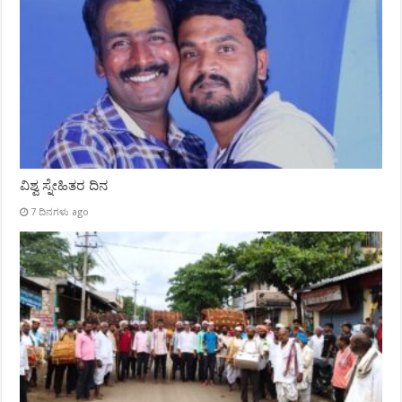
ವಿಶ್ವ ಸ್ನೇಹಿತರ ದಿನ
7 ದಿನಗಳು ago