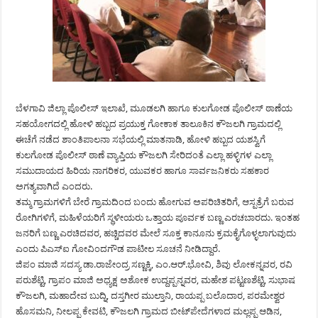
ಬೆಳಗಾವಿ ಜಿಲ್ಲಾ ಪೊಲೀಸ್ ಇಲಾಖೆ, ಮೂಡಲಗಿ ಹಾಗೂ ಕುಲಗೋಡ ಪೊಲೀಸ್ ಠಾಣೆಯ
ಸಹಯೋಗದಲ್ಲಿ ಹೋಳಿ ಹಬ್ಬದ ಪ್ರಯುಕ್ತ ಗೋಕಾಕ ತಾಲೂಕಿನ ಕೌಜಲಗಿ ಗ್ರಾಮದಲ್ಲಿ
ಈಚೆಗೆ ನಡೆದ ಶಾಂತಿಪಾಲನಾ ಸಭೆಯಲ್ಲಿ ಮಾತನಾಡಿ, ಹೋಳಿ ಹಬ್ಬದ ಯಶಸ್ವಿಗೆ
ಕುಲಗೋಡ ಪೊಲೀಸ್ ಠಾಣೆ ವ್ಯಾಪ್ತಿಯ ಕೌಜಲಗಿ ಸೇರಿದಂತೆ ಎಲ್ಲಾ ಹಳ್ಳಿಗಳ ಎಲ್ಲಾ
ಸಮುದಾಯದ ಹಿರಿಯ ನಾಗರಿಕರ, ಯುವಕರ ಹಾಗೂ ಸಾರ್ವಜನಿಕರು ಸಹಕಾರ
ಅಗತ್ಯವಾಗಿದೆ ಎಂದರು.
ತಮ್ಮ ಗ್ರಾಮಗಳಿಗೆ ಬೇರೆ ಗ್ರಾಮದಿಂದ ಬಂದು ಹೋಗುವ ಅಪರಿಚಿತರಿಗೆ, ಆಸ್ಪತ್ರೆಗೆ ಬರುವ
ರೋಗಿಗಳಿಗೆ, ಮಹಿಳೆಯರಿಗೆ ಸ್ಥಳೀಯರು ಒತ್ತಾಯ ಪೂರ್ವಕ ಬಣ್ಣ ಎರಚಬಾರದು. ಇಂತಹ
ಜನರಿಗೆ ಬಣ್ಣ ಎರಚಿದವರ, ಹಚ್ಚಿದವರ ಮೇಲೆ ಸೂಕ್ತ ಕಾನೂನು ಕ್ರಮಕೈಗೊಳ್ಳಲಾಗುವುದು
ಎಂದು ಪಿಎಸ್‍ಐ ಗೋವಿಂದಗೌಡ ಪಾಟೀಲ ಸೂಚನೆ ನೀಡಿದ್ದಾರೆ.
ಜಿಪಂ ಮಾಜಿ ಸದಸ್ಯ ಡಾ.ರಾಜೇಂದ್ರ ಸಣ್ಣಕ್ಕಿ, ಎಂ.ಆರ್.ಭೋವಿ, ಶಿವು ಲೋಕನ್ನವರ, ರವಿ
ಪರುಶೆಟ್ಟಿ, ಗ್ರಾಪಂ ಮಾಜಿ ಅಧ್ಯಕ್ಷ ಅಶೋಕ ಉದ್ದಪ್ಪನ್ನವರ, ಮಹೇಶ ಪಟ್ಟಣಶೆಟ್ಟಿ, ಸುಭಾಷ
ಕೌಜಲಗಿ, ಮಹಾದೇವ ಬುದ್ನಿ, ದಸ್ತಗೀರ ಮುಲ್ತಾನಿ, ರಾಯಪ್ಪ ಬಲೊದಾರ, ಪರಮೇಶ್ವರ
ಹೊಸಮನಿ, ನೀಲಪ್ಪ ಕೇವಟಿ, ಕೌಜಲಗಿ ಗ್ರಾಮದ ಬೀಟ್‍ಪೇದೆಗಳಾದ ಮಲ್ಲಪ್ಪ ಆಡಿನ,