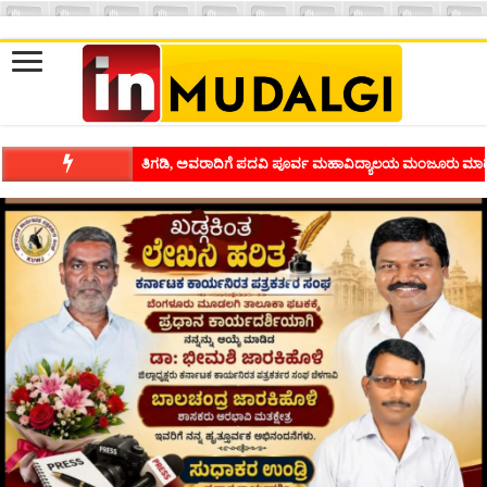
ಶಿವಾಪುರದಲ್ಲಿ ಕವಿಗೋಷ್ಠಿಯ ಸಂಭ್ರಮ ಭಾವನೆಗಳನ್ನು ಕಟ್ಟಿಕೊಡುವ ಕಲೆಗ