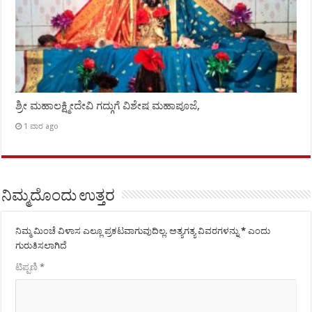
ಶ್ರೀ ಮಹಾಲಕ್ಷ್ಮೀದೇವಿ ಗದ್ಗುಗೆ ವಿಶೇಷ ಮಹಾಪೂಜೆ,
1 ವಾರ ago
ನಿಮ್ಮದೊಂದು ಉತ್ತರ
ನಿಮ್ಮ ಮಿಂಚೆ ವಿಳಾಸ ಎಲ್ಲೂ ಪ್ರಕಟವಾಗುವುದಿಲ್ಲ.
ಅತ್ಯಗತ್ಯ ವಿವರಗಳನ್ನು
*
ಎಂದು
ಗುರುತಿಸಲಾಗಿದೆ
ಟಿಪ್ಪಣಿ
*