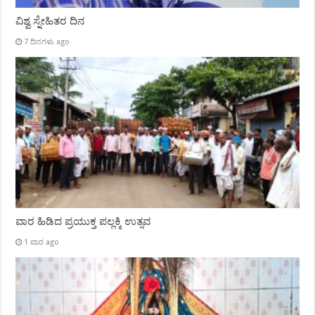
ವಿಶ್ವ ಸ್ನೇಹಿತರ ದಿನ
7 ದಿನಗಳು ago
ವಾರ ಹಿಡಿದ ಪ್ರಯುಕ್ತ ಪಲ್ಲಕ್ಕಿ ಉತ್ಸವ
1 ವಾರ ago