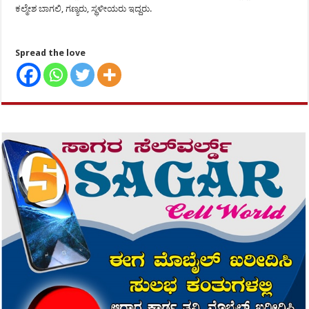
ಕಲ್ಮೇಶ ಬಾಗಲಿ, ಗಣ್ಯರು, ಸ್ಥಳೀಯರು ಇದ್ದರು.
Spread the love