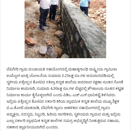
ಬೆಟಗೇರಿ ಗ್ರಾಮ ಪಂಚಾಯತಿ ಸಹಯೋಗದಲ್ಲಿ ಮಹಾತ್ಮಗಾಂಧಿ ರಾಷ್ಟ್ರೀಯ ಗ್ರಾಮೀಣ
ಉದ್ಯೋಗ ಖಾತ್ರಿ ಯೋಜನೆಯ ಸುಮಾರು 3.25ಲಕ್ಷ ರೂ.ಗಳ ಅನುದಾನದಡಿಯಲ್ಲಿ
ಸ್ಥಳೀಯ ಪತ್ರೇಪ್ಪನ ತೋಟದ ಸಕಿಪ್ರಾ ಕನ್ನಡ ಶಾಲೆಯ ಆವರಣದ ರಕ್ಷಣಾ ನೂತನ ಗೋಡೆ
ನಿರ್ಮಾಣ ಕಾಮಗಾರಿ, ಸುಮಾರು 4.30ಲಕ್ಷ ರೂ.ಗಳ ವೆಚ್ಚದಲ್ಲಿ ಶೌಚಾಲಯ ನೂತನ ಕಟ್ಟಡ
ನಿರ್ಮಾಣ ಕಾರ್ಯ ಕೈಗೊಳ್ಳಲಾಗಿದೆ ಎಂದು ಪಿಡಿಒ ಎಚ್.ಎನ್.ಭಾವಿಕಟ್ಟಿ ತಿಳಿಸಿದರು.
ಇಲ್ಲಿಯ ಪತ್ರೇಪ್ಪನ ತೋಟದ ಸರ್ಕಾರಿ ಕಿರಿಯ ಪ್ರಾಥಮಿಕ ಕನ್ನಡ ಶಾಲೆಯ ಮುಖ್ಯ ಶಿಕ್ಷಕ
ಬಿ.ಎ.ಕೋಟಿ ಮಾತನಾಡಿ, ಬೆಟಗೇರಿ ಗ್ರಾಪಂ ಆಡಳಿತದ ಸಹಯೋಗದಲ್ಲಿ ಗ್ರಾಪಂ
ಅಧ್ಯಕ್ಷರು, ಸದಸ್ಯರು, ಸಿಬ್ಬಂದಿ, ಹಿರಿಯ ನಾಗರಿಕರು, ಸ್ಥಳೀಯರು ಗ್ರಾಮದ ಮತ್ತು ಇಲ್ಲಿಯ
ಎಲ್ಲಾ ಸರ್ಕಾರಿ ಪ್ರಾಥಮಿಕ ಕನ್ನಡ ಶಾಲೆಗಳ ಸಮಗ್ರ ಅಭಿವೃದ್ಧಿಗೆ ನೀಡುತ್ತಿರುವ ಸಹಾಯ,
ಸಹಕಾರ ಶ್ಲಾಘನೀಯವಾಗಿದೆ ಎಂದರು.