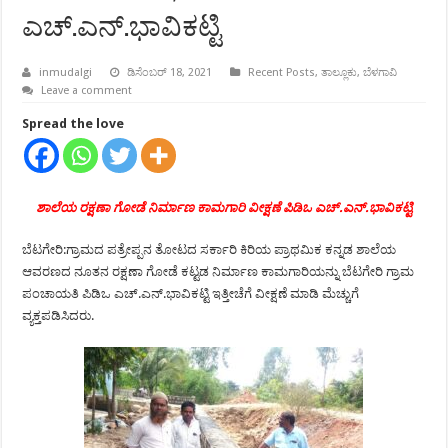
ಎಚ್.ಎನ್.ಭಾವಿಕಟ್ಟಿ
inmudalgi
ಡಿಸೆಂಬರ್ 18, 2021
Recent Posts
,
ತಾಲ್ಲೂಕು
,
ಬೆಳಗಾವಿ
Leave a comment
Spread the love
ಶಾಲೆಯ ರಕ್ಷಣಾ ಗೋಡೆ ನಿರ್ಮಾಣ ಕಾಮಗಾರಿ ವೀಕ್ಷಣೆ ಪಿಡಿಒ ಎಚ್.ಎನ್.ಭಾವಿಕಟ್ಟಿ
ಬೆಟಗೇರಿ:ಗ್ರಾಮದ ಪತ್ರೇಪ್ಪನ ತೋಟದ ಸರ್ಕಾರಿ ಕಿರಿಯ ಪ್ರಾಥಮಿಕ ಕನ್ನಡ ಶಾಲೆಯ
ಆವರಣದ ನೂತನ ರಕ್ಷಣಾ ಗೋಡೆ ಕಟ್ಟಡ ನಿರ್ಮಾಣ ಕಾಮಗಾರಿಯನ್ನು ಬೆಟಗೇರಿ ಗ್ರಾಮ
ಪಂಚಾಯತಿ ಪಿಡಿಒ ಎಚ್.ಎನ್.ಭಾವಿಕಟ್ಟಿ ಇತ್ತೀಚೆಗೆ ವೀಕ್ಷಣೆ ಮಾಡಿ ಮೆಚ್ಚುಗೆ
ವ್ಯಕ್ತಪಡಿಸಿದರು.