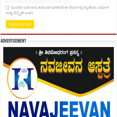
ಮುಂದಿನ ಬಾರಿ ನಾನು ಕಾಮೆಂಟ್ ಮಾಡಿದರೆ ಈ ಬ್ರೌಸರ್ನಲ್ಲಿ ನನ್ನ ಹೆಸರು, ಇಮೇಲ್
ಮತ್ತು ವೆಬ್ಸೈಟ್ ಉಳಿಸಿ.
Advertisement