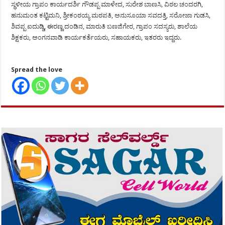
ಸ್ಥಳೀಯ ಗ್ರಾಪಂ ಕಾರ್ಯದರ್ಶಿ ಗೌಡಪ್ಪ ಮಾಳೇದ, ಸುರೇಶ ಬಾಣಸಿ, ವಿಠಲ ಚಂದರಗಿ,
ಹನುಮಂತ ಕಟ್ಟಿಮನಿ, ಶ್ರೀಕಂಠಯ್ಯ ಮಠಪತಿ, ಅನುಸೂಯಾ ಸವದತ್ತಿ, ಸರೋಜಾ ಗುಡಸಿ,
ಶಿವಪ್ಪ ಐದುಡ್ಡಿ, ಈರಣ್ಣ ದಂಡಿನ, ಮಾರುತಿ ಬಣಜಿಗೇರ, ಗ್ರಾಪಂ ಸದಸ್ಯರು, ಶಾಲೆಯ
ಶಿಕ್ಷಕರು, ಅಂಗನವಾಡಿ ಕಾರ್ಯಕರ್ತೆಯರು, ಸಹಾಯಕರು, ಇತರರು ಇದ್ದರು.
Spread the love