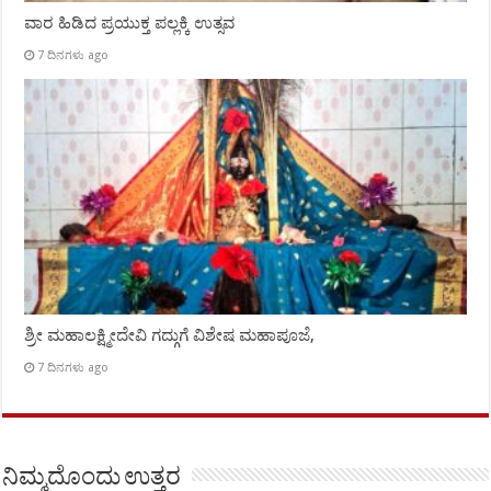
ವಾರ ಹಿಡಿದ ಪ್ರಯುಕ್ತ ಪಲ್ಲಕ್ಕಿ ಉತ್ಸವ
7 ದಿನಗಳು ago
ಶ್ರೀ ಮಹಾಲಕ್ಷ್ಮೀದೇವಿ ಗದ್ಗುಗೆ ವಿಶೇಷ ಮಹಾಪೂಜೆ,
7 ದಿನಗಳು ago
ನಿಮ್ಮದೊಂದು ಉತ್ತರ