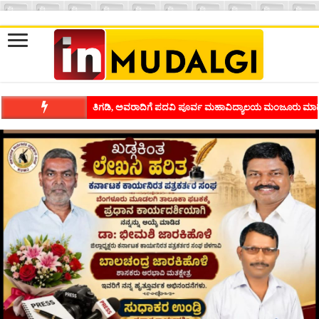
ಶಿವಾಪುರದಲ್ಲಿ ಕವಿಗೋಷ್ಠಿಯ ಸಂಭ್ರಮ ಭಾವನೆಗಳನ್ನು ಕಟ್ಟಿಕೊಡುವ ಕಲೆಗ