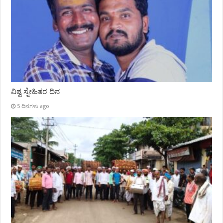
ವಿಶ್ವ ಸ್ನೇಹಿತರ ದಿನ
5 ದಿನಗಳು ago