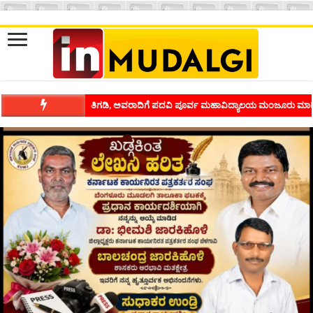
ಶಿವಾಪುರದಲ್ಲಿ ಕವಿಗೋಷ್ಠಿಯ ಸಂಭ್ರಮ ಭಾವನೆಗಳನ್ನು ಕಟ್ಟಿಕೊಡುವ ಕಲೆಗ