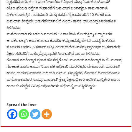
ವ್ಯಕ್ತಪಡಿಸಿದರು. ಜಿಪಂ ಇಂಜನೀಯರಿಂಗ್ ವಿಭಾಗ ಮತ್ತು ಪಿಎಂಜಿಎಸ್‍ವಾಯ್
ಯೋಜನೆಯಡಿ ರಸ್ತೆಗಳ ಸುಧಾರಣೆಗೆ ಅನುದಾನ ಬಂದಿದ್ದರೂ ಕಾಮಗಾರಿಗಳು
ವಿಳಂಬವಾಗುತ್ತಿವೆ. ದುರದುಂಡಿ ಮತ್ತು ತಪಸಿ ರಸ್ತೆ ಕಾಮಗಾರಿಗೆ 10 ಕೋಟಿ ರೂ.
ಅನುದಾನ ಶೀಘ್ರವೇ ಬಿಡುಗಡೆಯಾಗಲಿದೆ ಎಂದು ಶಾಸಕ ಬಾಲಚಂದ್ರ ಜಾರಕಿಹೊಳಿ
ತಿಳಿಸಿದರು.
ಮಳೆಯಿಂದಾಗಿ ಮೂಡಲಗಿ ವಲಯದ 12 ಶಾಲೆಗಳು ಸೋರುತ್ತಿದ್ದು ವಿದ್ಯಾರ್ಥಿಗಳ
ಅನುಕೂಲಕ್ಕಾಗಿ ಅಂತಹ ಶಾಲಾ ಕೊಠಡಿಗಳನ್ನು ಆದಷ್ಟು ಬೇಗನೆ ದುರಸ್ಥಿಗೊಳಿಸಲು
ಸೂಚಿಸಿದ ಅವರು, 6 ಸರ್ಕಾರಿ ಜ್ಯೂನಿಯರ್ ಕಾಲೇಜುಗಳನ್ನು ಪ್ರಾರಂಭಿಸಲು ಈಗಾಗಲೇ
ಶಿಕ್ಷಣ ಸಚಿವರಿಗೆ ಮತ್ತೊಮ್ಮೆ ಪ್ರಸ್ತಾವಣೆ ನೀಡಲಾಗಿದೆ ಎಂದು ತಿಳಿಸಿದರು.
ಗೋಕಾಕ ತಹಶೀಲ್ದಾರ ಪ್ರಕಾಶ ಹೊಳೆಪ್ಪಗೋಳ, ಮೂಡಲಗಿ ತಹಶೀಲ್ದಾರ ಡಿ.ಜೆ. ಮಹಾತ,
ಗೋಕಾಕ ತಾಪಂ ಕಾರ್ಯನಿರ್ವಾಹಕ ಅಧಿಕಾರಿ ಮುರಳೀಧರ ದೇಶಪಾಂಡೆ, ಮೂಡಲಗಿ
ತಾಪಂ ಕಾರ್ಯನಿರ್ವಾಹಕ ಅಧಿಕಾರಿ ಎಫ್.ಎ. ಚಿನ್ನನ್ನವರ, ಗೋಕಾಕ ಡಿವಾಯ್‍ಎಸ್‍ಪಿ
ಮನೋಜಕುಮಾರ ನಾಯ್ಕ, ಮೂಡಲಗಿ ಕ್ಷೇತ್ರ ಶಿಕ್ಷಣಾಧಿಕಾರಿ ಅಜೀತ ಮನ್ನಿಕೇರಿ ಹಾಗೂ
ತಾಲೂಕು ಮಟ್ಟದ ವಿವಿಧ ಅಧಿಕಾರಿಗಳು ಸಭೆಯಲ್ಲಿ ಉಪಸ್ಥಿತರಿದ್ದರು.
Spread the love