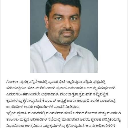
ಗೋಕಾಕ: ಪ್ರಸಕ್ತ ಸನ್ನಿವೇಶದಲ್ಲಿ ಪ್ರವಾಹ ಭೀತಿ ಇಲ್ಲದಿದ್ದರೂ ಪಶ್ಚಿಮ ಘಟ್ಟದಲ್ಲಿ
ಸುರಿಯುತ್ತಿರುವ ಸತತ ಮಳೆಯಿಂದಾಗಿ ಪ್ರವಾಹ ಎದುರಾದರೂ ಅದನ್ನು ಸಮರ್ಥವಾಗಿ
ಎದುರಿಸಲು ಈಗಿನಿಂದಲೇ ಅಧಿಕಾರಿಗಳು ಮುಂಜಾಗ್ರತಾ ಕ್ರಮವಾಗಿ ಕಟ್ಟುನಿಟ್ಟಿನ
ಕ್ರಮಗಳನ್ನು ಕೈಗೊಳ್ಳುವಂತೆ ಕೆಎಂಎಫ್ ಅಧ್ಯಕ್ಷ ಹಾಗೂ ಅರಭಾವಿ ಶಾಸಕ ಬಾಲಚಂದ್ರ
ಜಾರಕಿಹೊಳಿ ಅವರು ಅಧಿಕಾರಿಗಳಿಗೆ ಸೂಚನೆ ನೀಡಿದರು.
ಇಲ್ಲಿಯ ಪ್ರವಾಸಿ ಮಂದಿರದಲ್ಲಿ ಮಂಗಳವಾರ ಸಂಜೆ ಜರುಗಿದ ಗೋಕಾಕ ಮತ್ತು ಮೂಡಲಗಿ
ತಾಲೂಕು ಮಟ್ಟದ ಅಧಿಕಾರಿಗಳ ಸಭೆಯಲ್ಲಿ ಮಾತನಾಡಿದ ಅವರು, ಪ್ರವಾಹ ಪರಿಸ್ಥಿತಿಯನ್ನು
ನಿಭಾಯಿಸಲು ಅಗತ್ಯವಿರುವ ಎಲ್ಲ ಕ್ರಮಗಳನ್ನು ಕೈಗೊಳ್ಳುವಂತೆ ಅವರು ಅಧಿಕಾರಿಗಳಿಗೆ