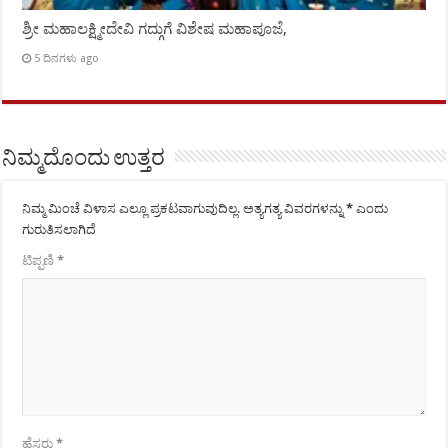
ಶ್ರೀ ಮಹಾಲಕ್ಷ್ಮೀದೇವಿ ಗದ್ಗುಗೆ ವಿಶೇಷ ಮಹಾಪೂಜೆ,
5 ದಿನಗಳು ago
ನಿಮ್ಮದೊಂದು ಉತ್ತರ
ನಿಮ್ಮ ಮಿಂಚೆ ವಿಳಾಸ ಎಲ್ಲೂ ಪ್ರಕಟವಾಗುವುದಿಲ್ಲ.
ಅತ್ಯಗತ್ಯ ವಿವರಗಳನ್ನು
*
ಎಂದು
ಗುರುತಿಸಲಾಗಿದೆ
ಟಿಪ್ಪಣಿ
*
ಹೆಸರು
*