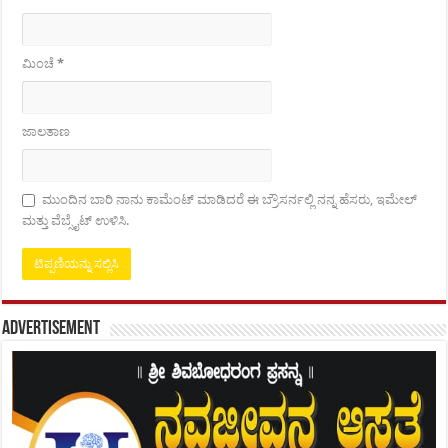
ಮಿಂಚೆ
*
ಜಾಲತಾಣ
ಮುಂದಿನ ಬಾರಿ ನಾನು ಕಾಮೆಂಟ್ ಮಾಡಿದರೆ ಈ ಬ್ರೌಸರ್ನಲ್ಲಿ ನನ್ನ ಹೆಸರು, ಇಮೇಲ್
ಮತ್ತು ವೆಬ್ಸೈಟ್ ಉಳಿಸಿ.
Advertisement