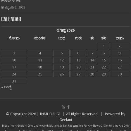
ಜಾರಕಿಹೊಳಿ
ಫೆಬ್ರವರಿ 2, 2022
Calendar
ಆಗಷ್ಟ್ 2026
ಸೋಮ
ಮಂಗಳ
ಬುಧ
ಗುರು
ಶು
ಶನಿ
ಭಾನು
1
2
3
4
5
6
7
8
9
10
11
12
13
14
15
16
17
18
19
20
21
22
23
24
25
26
27
28
29
30
31
« ಜುಲೈ
© Copyright
2026 |
INMUDALGI
| All Rights Reserved | Powered by
Geelani
Disclaimer :
Geelani Consultancy And Solutions
Is Not Responsible For Any News Or Content. We Are Only