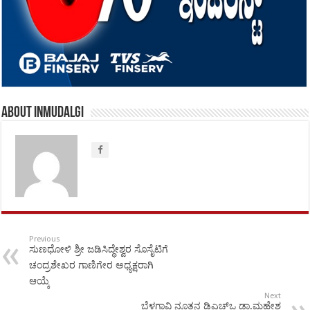
About inmudalgi
Previous
ಸುಣಧೋಳಿ ಶ್ರೀ ಜಡಿಸಿದ್ಧೇಶ್ವರ ಸೊಸೈಟಿಗೆ
ಚಂದ್ರಶೇಖರ ಗಾಣಿಗೇರ ಅಧ್ಯಕ್ಷರಾಗಿ
ಆಯ್ಕೆ
Next
ಬೆಳಗಾವಿ ನೂತನ ಡಿಎಚ್‍ಒ ಡಾ.ಮಹೇಶ