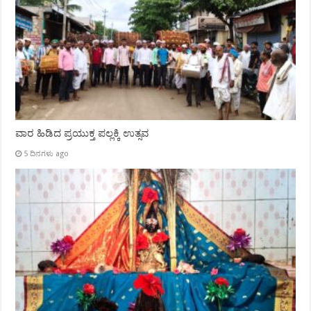
ವಾರ ಹಿಡಿದ ಪ್ರಯುಕ್ತ ಪಲ್ಲಕ್ಕಿ ಉತ್ಸವ
5 ದಿನಗಳು ago