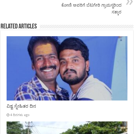
ಕೋಣಿ ಅವರಿಗೆ ಬೆಟಗೇರಿ ಗ್ರಾಮಸ್ಥರಿಂದ
ಸತ್ಕಾರ
Related Articles
ವಿಶ್ವ ಸ್ನೇಹಿತರ ದಿನ
4 ದಿನಗಳು ago