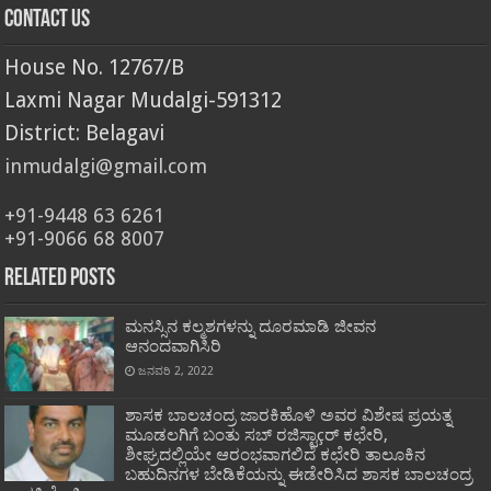
Contact Us
House No. 12767/B
Laxmi Nagar Mudalgi-591312
District: Belagavi
inmudalgi@gmail.com
+91-9448 63 6261
+91-9066 68 8007
Related Posts
ಮನಸ್ಸಿನ ಕಲ್ಮಶಗಳನ್ನು ದೂರಮಾಡಿ ಜೀವನ
ಆನಂದವಾಗಿಸಿರಿ
ಜನವರಿ 2, 2022
ಶಾಸಕ ಬಾಲಚಂದ್ರ ಜಾರಕಿಹೊಳಿ ಅವರ ವಿಶೇಷ ಪ್ರಯತ್ನ
ಮೂಡಲಗಿಗೆ ಬಂತು ಸಬ್ ರಜಿಸ್ಟಾçರ್ ಕಛೇರಿ,
ಶೀಘ್ರದಲ್ಲಿಯೇ ಆರಂಭವಾಗಲಿದೆ ಕಛೇರಿ ತಾಲೂಕಿನ
ಬಹುದಿನಗಳ ಬೇಡಿಕೆಯನ್ನು ಈಡೇರಿಸಿದ ಶಾಸಕ ಬಾಲಚಂದ್ರ