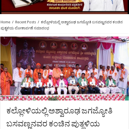
Home
/
Recent Posts
/
ಕಲ್ಲೋಳಿಯಲ್ಲಿ ಅಶ್ವಾರೂಢ ಜಗಜ್ಯೋತಿ ಬಸವಣ್ಣನವರ ಕಂಚಿನ
ಪುತ್ಥಳಿಯ ಲೋಕಾರ್ಪಣೆ ಸಮಾರಂಭ
ಕಲ್ಲೋಳಿಯಲ್ಲಿ ಅಶ್ವಾರೂಢ ಜಗಜ್ಯೋತಿ
ಬಸವಣ್ಣನವರ ಕಂಚಿನ ಪುತ್ಥಳಿಯ