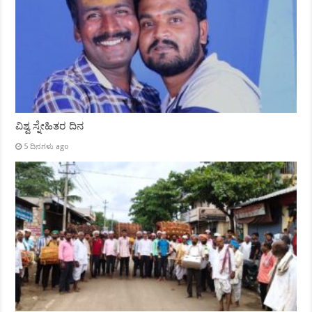
ವಿಶ್ವ ಸ್ನೇಹಿತರ ದಿನ
5 ದಿನಗಳು ago