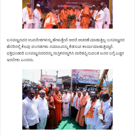
ಬಸವಣ್ಣನವರ ಉಪದೇಶಗಳನ್ನು ಹೇಳುತ್ತೇವೆ ಆದರೆ ಆಚರಣೆ ಮಾಡುತ್ತಿಲ್ಲ. ಬಸವಣ್ಣವರ
ಹೆಸರಿನಲ್ಲಿ ಕೆಲವು ಪಂಗಡಗಳು ಸಮಾಜವನ್ನು ಕೆಡಸುವ ಕಾರ್ಯಮಾಡುತ್ತಿದ್ದಾರೆ.
ಭಕ್ತಿಭಂಡಾರಿ ಬಸವಣ್ಣನವರರನ್ನು ನಾಸ್ತಿಕರನ್ನಾಗಿಸಿ ದಾರಿತಪ್ಪಿಸುವಂತ ಜನರ ಬಗ್ಗೆ ಎಚ್ಚರ
ಇರಬೇಕು ಎಂದರು.