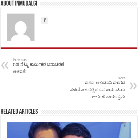
About inmudalgi
Previous
ಗಿಡ ನೆಟ್ಟು ಕಾರ್ಮಿಕರ ದಿನಾಚರಣೆ
ಆಚರಣೆ
Next
ಬಸವ ಅಭಿಮಾನಿ ಬಳಗದ
ಸಹಯೋಗದಲ್ಲಿ ಬಸವ ಜಯಂತಿಯ
ಆಚರಣೆ ಕಾರ್ಯಕ್ರಮ
Related Articles