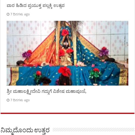
ವಾರ ಹಿಡಿದ ಪ್ರಯುಕ್ತ ಪಲ್ಲಕ್ಕಿ ಉತ್ಸವ
7 ದಿನಗಳು ago
ಶ್ರೀ ಮಹಾಲಕ್ಷ್ಮೀದೇವಿ ಗದ್ಗುಗೆ ವಿಶೇಷ ಮಹಾಪೂಜೆ,
7 ದಿನಗಳು ago
ನಿಮ್ಮದೊಂದು ಉತ್ತರ