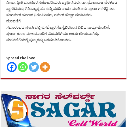
ವೀಣಾ, ಪ್ರೀತಿ ಮಂಟೂರ ಸಹೋದರಿಯರು ಪ್ರಾರ್ಥಿಸಿದರು, ಡಾ. ಭೋಜರಾಜ ಬೆಳಕೂಡ
ಸ್ವಾಗತಿಸಿದರು, ಗಿರಿಮಲ್ಲಪ್ಪ ಸವಸುದ್ದಿ ವರದಿ ವಾಚನ ಮಾಡಿದರು, ಪ್ರಕಾಶ ಗರಗಟ್ಟಿ, ಡಾ.
ಸಂಗಮೇಶ ಹೂಗಾರ ನಿರೂಪಿಸಿದರು, ರಮೇಶ ಹೆಬ್ಬಾರ ವಂದಿಸಿದರು.
ಮೆರವಣಿಗೆ
ಸಮಾರಂಭದ ಪೂರ್ವದಲ್ಲಿ ಬಸವೇಶ್ವರ ಸೊಸೈಟಿಯಿಂದ ವಿವಿಧ ವಾದ್ಯಗಳೊಂದಿಗೆ,
ಪೂರ್ಣ ಕುಂಭ ಮೇಳದೊಂದಿಗೆ ಮೆರವಣಿಗೆಯು ಅಕರ್ಷಣೀಯವಾಗಿತ್ತು.
ಮೆರವಣಿಗೆಯಲ್ಲಿ ಪೂಜ್ಯರನ್ನು ಬರಮಾಡಿಕೊಂಡರು.
Spread the love