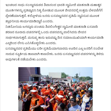
ಇಂಚಲದ ಸಾಧು ಸಂಸ್ಥಾನಮಠದ ಶಿವಾನಂದ ಭಾರತಿ ಸ್ವಾಮೀಜಿ ಮಾತನಾಡಿ ಮಹಾತ್ಮರ
ಮೂರ್ತಿಗಳನ್ನು ಪ್ರತಿಷ್ಠಾಪಿಸಿ ನಿತ್ಯ ನೋಡುವ ಮೂಲಕ ಜೀವನದಲ್ಲಿ ಉತ್ತಮ ಬೆಳವಣಿಗೆಗೆ
ಪ್ರೇರಣೆಯಾಗುತ್ತದೆ. ಕಲ್ಲೋಳಿಯ ಜನರು ಬಸವಣ್ಣನವರ ಪ್ರತಿಮೆ ಸ್ಥಾಪಿಸುವ ಮೂಲಕ
ಶ್ಲಾಘನೀಯ ಕಾರ್ಯಮಾಡಿದ್ದಾರೆ ಎಂದರು.
ನಿಡಸೋಸಿಯ ಜಗದ್ಗುರು ಪಂಚಮ ಶಿವಲಿಂಗೇಶ್ವರ ಸ್ವಾಮೀಜಿ ಮಾತನಾಡಿ ಬಸವಾದಿ
ಶರಣರ ನೂರಾರು ವಚನಗಳಲ್ಲಿ ಒಂದು ವಚನವನ್ನು ಪಾಲಿಸಿದರು ಜೀವನ
ಸಾರ್ಥಕವಾಗುತ್ತದೆ. ಮನುಷ್ಯ ತಾನು ಇರುವಷ್ಟು ದಿನ ಸಮಾಜಮುಖಿಯಾಗಿ ಕಾರ್ಯಮಾಡಿ
ಎಲ್ಲರಿಂದ ಲೇಸು ಎನಿಸಿಕೊಳ್ಳಬೇಕು ಎಂದರು.
ಬಸವಣ್ಣನವರ ಪ್ರತಿಮೆಯು ಬರೀ ಪ್ರತಿಮೆಯಾಗಬಾರದು ಊರಿನ ಎಲ್ಲ ಜನರಿಗೆ ಸಂದೇಶ
ಸಾರುವ ಸ್ಪೂರ್ತಿಯ ತಾಣವಾಗಿ ಕಾಣಬೇಕು. ಜನರು ಬಸವಣ್ಣನವರ ವಚನಗಳನ್ನು ತಿಳಿದು
ಅವುಗಳಂತೆ ನಡೆಯಬೇಕು ಎಂದರು.