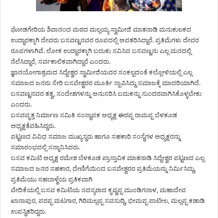
ಘೋಡಗೇರಿಯ ಶಿವಾನಂದ ಮಠದ ಮಲ್ಲಯ್ಯ ಸ್ವಾಮೀಜಿ ಮಾತನಾಡಿ ಮನುಕುಲಕದ
ಉದ್ಧಾರಕ್ಕಾಗಿ ದೇವರು ಬಸವಣ್ಣನವರ ರೂಪದಲ್ಲಿ ಅವತರಿಸಿದ್ದಾರೆ. ಪ್ರತಿಮೆಗಳು ದೇವರ
ರೂಪಗಳಾಗಿವೆ. ಲೋಕ ಉದ್ದಾರಕ್ಕಾಗಿ ಬದುಕು ಸವಿಸಿದ ಬಸವಣ್ಣನು ಎಲ್ಲ ಮನದಲ್ಲಿ
ನೆಲೆಸಿದ್ದಾರೆ, ಸರ್ವಕಾಲಿಕವಾಗಿದ್ದಾರೆ ಎಂದರು.
ಜ್ಞಾನಯೋಗಾಶ್ರಮದ ಸಿದ್ದೇಶ್ವರ ಸ್ವಾಮೀಜಿಯವರ ಸಂಕಲ್ಪದಂತೆ ಕಲ್ಲೋಳಿಯಲ್ಲಿ ಎಲ್ಲ
ಸಮಾಜದ ಜನರು ಸೇರಿ ಬಸವೇಶ್ವರರ ಮೂರ್ತಿ ಸ್ಪಾಪಿಸಿದ್ದು ಸಮಾಜಕ್ಕೆ ಮಾದರಿಯಾಗಿದೆ.
ಬಸವಣ್ಣನವರ ತತ್ವ, ಸಂದೇಶಗಳನ್ನು ಅನುಸರಿಸಿ ಬದುಕನ್ನು ಸುಂದರವಾಗಿಸಿಕೊಳ್ಳಬೇಕು
ಎಂದರು.
ಬಸವವೃತ್ತ ನಿರ್ಮಾಣ ಸಮಿತಿ ಸಂಸ್ಥಾಪಕ ಅಧ್ಯಕ್ಷ ಈರಪ್ಪ ರಾಮಪ್ಪ ಬೆಳಕೂಡ
ಅಧ್ಯಕ್ಷತೆವಹಿಸಿದ್ದರು.
ಪಟ್ಟಣದ ವಿವಿಧ ಸಮಾಜ ಮುಖ್ಯಸ್ಥರು ಹಾಗೂ ಸಹಕಾರಿ ಸಂಸ್ಥೆಗಳ ಅಧ್ಯಕ್ಷರನ್ನು
ಸಮಾರಂಭದಲ್ಲಿ ಸನ್ಮಾನಿಸಿದರು.
ಬಸವ ಕಮಿಟಿ ಅಧ್ಯಕ್ಷ ರಮೇಶ ಬೆಳಕೂಡ ಪ್ರಾಸ್ತಾವಿಕ ಮಾತನಾಡಿ ಸಿದ್ದೇಶ್ವರ ಪಟ್ಟಣದ ಎಲ್ಲ
ಸಮಾಜದ ಜನರ ಸಹಕಾರ, ದೇಣಿಗೆಯಿಂದ ಬಸವೇಶ್ವರರ ಪ್ರತಿಮೆಯನ್ನು ನಿರ್ಮಿಸಿದ್ದು,
ಪ್ರತಿಮೆಯು ಸಹಬಾಳ್ವೆಯ ಪ್ರತಿಕವಾಗಿ
ವೇದಿಕೆಯಲ್ಲಿ ಬಸವ ಕಮಿಟಿಯ ಸದಸ್ಯರಾದ ಕೃಷ್ಣಪ್ಪ ಮುಂಡಿಗನಾಳ, ಮಹಾದೇವ
ಖಾನಾಪುರ, ಪರಪ್ಪ ಮಟಗಾರ, ಗಿರಿಮಲ್ಲಪ್ಪ ಸವಸುದ್ದಿ, ಭೀಮಪ್ಪ ಪಾಟೀಲ, ಮಲ್ಲಪ್ಪ ಕಡಾಡಿ
ಉಪಸ್ಥಿತರಿದ್ದರು.