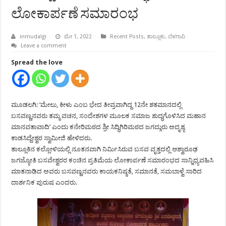
ಲೋಕಾರ್ಪಣೆ ಸಮಾರಂಭ
inmudalgi
ಮೇ 1, 2022
Recent Posts
,
ತಾಲ್ಲೂಕು
,
ಬೆಳಗಾವಿ
Leave a comment
Spread the love
ಮೂಡಲಗಿ: ‘ಮೇಲು, ಕೀಳು ಎಂಬ ಭೇದ ತೀವ್ರವಾಗಿದ್ದ 12ನೇ ಶತಮಾನದಲ್ಲಿ
ಬಸವಣ್ಣನವರು ತಮ್ಮ ವಚನ, ಸಂದೇಶಗಳ ಮೂಲಕ ಸಮಾಜ ಶುದ್ಧಗೊಳಿಸಿದ ಮಹಾನ
ಮಾನವತಾವಾದಿ’ ಎಂದು ಕನೇರಿಮಠದ ಶ್ರೀ ಸಿದ್ಧಿಗಿರಿಮಠದ ಜಗದ್ಗುರು ಅದೃಶ್ಯ
ಕಾಡಸಿದ್ದೇಶ್ವರ ಸ್ವಾಮೀಜಿ ಹೇಳಿದರು.
ತಾಲ್ಲೂಕಿನ ಕಲ್ಲೋಳಿಯಲ್ಲಿ ನೂತನವಾಗಿ ನಿರ್ಮಿಸಿರುವ ಬಸವ ವೃತ್ತದಲ್ಲಿ ಆಶ್ವಾರೂಢ
ಜಗಜ್ಯೋತಿ ಬಸವೇಶ್ವರರ ಕಂಚಿನ ಪ್ರತಿಮೆಯ ಲೋಕಾರ್ಪಣೆ ಸಮಾರಂಭದ ಸಾನ್ನಿಧ್ಯವಹಿಸಿ
ಮಾತನಾಡಿದ ಅವರು ಬಸವಣ್ಣನವರು ಕಾಯಕನಿಷ್ಠತೆ, ಸಮಾನತೆ, ಸಮಬಾಳ್ವೆ ಸಾರಿದ
ದಾರ್ಶನಿಕ ಪುರುಷ ಎಂದರು.