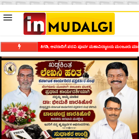
ಶಿವಾಪುರದಲ್ಲಿ ಕವಿಗೋಷ್ಠಿಯ ಸಂಭ್ರಮ ಭಾವನೆಗಳನ್ನು ಕಟ್ಟಿಕೊಡುವ ಕಲೆಗ