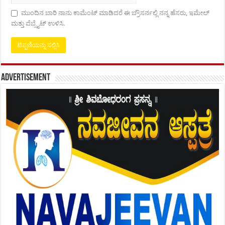
ಮುಂದಿನ ಬಾರಿ ನಾನು ಕಾಮೆಂಟ್ ಮಾಡಿದರೆ ಈ ಬ್ರೌಸರ್ನಲ್ಲಿ ನನ್ನ ಹೆಸರು, ಇಮೇಲ್
ಮತ್ತು ವೆಬ್ಸೈಟ್ ಉಳಿಸಿ.
Advertisement