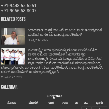
+91-9448 63 6261
+91-9066 68 8007
Related Posts
ಯಾದವಾಡ ಹಳ್ಳಕ್ಕೆ ಕಾಲುವೆ ಮೂಲಕ ನೀರು ತಲುಪುವಂತೆ
ಮಾಡಿದ ಶಾಸಕ ಬಾಲಚಂದ್ರ ಜಾರಕಿಹೊಳಿ
ಏಪ್ರಿಲ್ 12, 2025
ಮಹಾಲಕ್ಷ್ಮೀ ಸಭಾ ಭವನವನ್ನು ಲೋಕಾರ್ಪಣೆಗೊಳಿಸಿದ
ಶಾಸಕ ರಮೇಶ ಜಾರಕಿಹೊಳಿ ಜನಸಾಮಾನ್ಯರ
ಅನುಕೂಲಕ್ಕಾಗಿ ಸೇವಾ ಮನೋಭಾವನೆಯಿಂದ ನಿರ್ಮಿಸಿದ
ಸಭಾ ಭವನ : ರಮೇಶ ಜಾರಕಿಹೊಳಿ ಮುರುಘರಾಜೇಂದ್ರ
ಮಹಾಸ್ವಾಮಿಗಳು, ಶಾಸಕರಾದ ಸತೀಶ ಜಾರಕಿಹೊಳಿ, ಬಾಲಚಂದ್ರ ಜಾರಕಿಹೊಳಿ,
ಲಖನ್ ಜಾರಕಿಹೊಳಿ ಕಾರ್ಯಕ್ರಮದಲ್ಲಿ ಭಾಗಿ
ಜನವರಿ 27, 2022
Calendar
ಆಗಷ್ಟ್ 2026
ಸೋಮ
ಮಂಗಳ
ಬುಧ
ಗುರು
ಶು
ಶನಿ
ಭಾನು