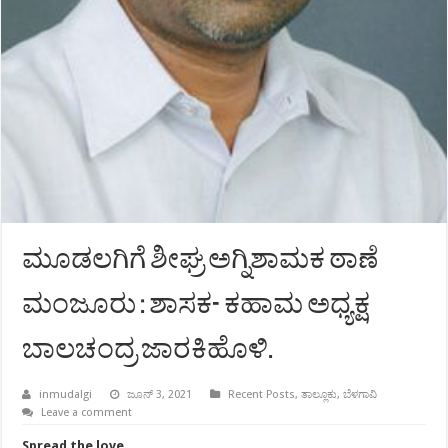
ಮೂಡಲಗಿಗೆ ಶೀಘ್ರ ಅಗ್ನಿಶಾಮಕ ಠಾಣೆ
ಮಂಜೂರು : ಶಾಸಕ- ಕಹಾಮ ಅಧ್ಯಕ್ಷ
ಬಾಲಚಂದ್ರ ಜಾರಕಿಹೊಳಿ.
inmudalgi
ಜೂನ್ 3, 2021
Recent Posts
,
ತಾಲ್ಲೂಕು
,
ಬೆಳಗಾವಿ
Leave a comment
Spread the love