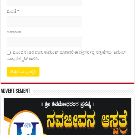
ಮಿಂಚೆ
*
ಜಾಲತಾಣ
ಮುಂದಿನ ಬಾರಿ ನಾನು ಕಾಮೆಂಟ್ ಮಾಡಿದರೆ ಈ ಬ್ರೌಸರ್ನಲ್ಲಿ ನನ್ನ ಹೆಸರು, ಇಮೇಲ್
ಮತ್ತು ವೆಬ್ಸೈಟ್ ಉಳಿಸಿ.
Advertisement