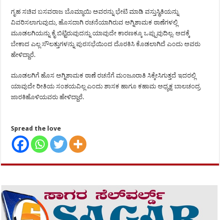
ಗೃಹ ಸಚಿವ ಬಸವರಾಜ ಬೊಮ್ಮಾಯಿ ಅವರನ್ನು ಭೇಟಿ ಮಾಡಿ ವಸ್ತುಸ್ಥಿತಿಯನ್ನು
ವಿವರಿಸಲಾಗುವುದು, ಹೊಸದಾಗಿ ರಚನೆಯಾಗಿರುವ ಅಗ್ನಿಶಾಮಕ ಠಾಣೆಗಳಲ್ಲಿ
ಮೂಡಲಗಿಯನ್ನು ಕೈ ಬಿಟ್ಟಿರುವುದನ್ನು ಯಾವುದೇ ಕಾರಣಕ್ಕೂ ಒಪ್ಪುವುದಿಲ್ಲ. ಅದಕ್ಕೆ
ಬೇಕಾದ ಎಲ್ಲ ಸೌಲತ್ತುಗಳನ್ನು ಪುರಸಭೆಯಿಂದ ದೊರಕಿಸಿ ಕೊಡಲಾಗಿದೆ ಎಂದು ಅವರು
ಹೇಳಿದ್ದಾರೆ.
ಮೂಡಲಗಿಗೆ ಹೊಸ ಅಗ್ನಿಶಾಮಕ ಠಾಣೆ ರಚನೆಗೆ ಮಂಜೂರಾತಿ ಸಿಕ್ಕೇಸಿಗುತ್ತದೆ ಇದರಲ್ಲಿ
ಯಾವುದೇ ರೀತಿಯ ಸಂಶಯವಿಲ್ಲ ಎಂದು ಶಾಸಕ ಹಾಗೂ ಕಹಾಮ ಅಧ್ಯಕ್ಷ ಬಾಲಚಂದ್ರ
ಜಾರಕಿಹೊಳಿಯವರು ಹೇಳಿದ್ದಾರೆ.
Spread the love