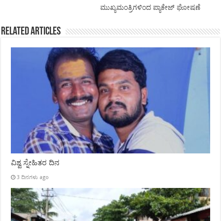
ಮುಖ್ಯಮಂತ್ರಿಗಳಿಂದ ಪ್ಯಾಕೇಜ್ ಘೋಷಣೆ
Related Articles
ವಿಶ್ವ ಸ್ನೇಹಿತರ ದಿನ
3 ದಿನಗಳು ago