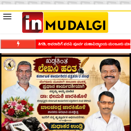
ಶಿವಾಪುರದಲ್ಲಿ ಕವಿಗೋಷ್ಠಿಯ ಸಂಭ್ರಮ ಭಾವನೆಗಳನ್ನು ಕಟ್ಟಿಕೊಡುವ ಕಲೆಗ