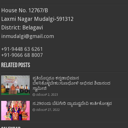
House No. 12767/B
Laxmi Nagar Mudalgi-591312
District: Belagavi
inmudalgi@gmail.com
+91-9448 63 6261
+91-9066 68 8007
Related Posts
ಪ್ರತಿಯೊಬ್ಬರೂ ಕನ್ನಡಾಭಿಮಾನ
ಬೆಳಸಿಕೊಳ್ಳಬೇಕು:ಸುಣಧೋಳಿ ಅಭಿನವ ಶಿವಾನಂದ
ಸ್ವಾಮೀಜಿ
ನವೆಂಬರ್ 2, 2023
ನ.29ರಂದು ಬೆಟಗೇರಿ ದ್ಯಾಮವ್ವದೇವಿ ಕಾರ್ತಿಕೋತ್ಸವ
ನವೆಂಬರ್ 27, 2022