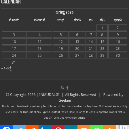
Calendar
ಆಗಷ್ಟ್ 2026
ಸೋಮ
ಮಂಗಳ
ಬುಧ
ಗುರು
ಶು
ಶನಿ
ಭಾನು
1
2
3
4
5
6
7
8
9
10
11
12
13
14
15
16
17
18
19
20
21
22
23
24
25
26
27
28
29
30
31
« ಜುಲೈ
© Copyright
2026 |
INMUDALGI
| All Rights Reserved | Powered by
Geelani
Disclaimer :
Geelani Consultancy And Solutions
Is Not Responsible For Any News Or Content. We Are Only
Developers For This Client Any Type Of Content Posted Here Belongs To Site's Respective Owner Not To
Geelani Consultancy And Solutions