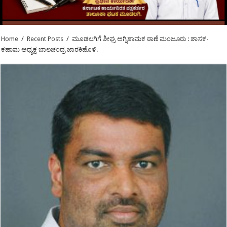
Home
/
Recent Posts
/
ಮೂಡಲಗಿಗೆ ಶೀಘ್ರ ಅಗ್ನಿಶಾಮಕ ಠಾಣೆ ಮಂಜೂರು : ಶಾಸಕ-
ಕಹಾಮ ಅಧ್ಯಕ್ಷ ಬಾಲಚಂದ್ರ ಜಾರಕಿಹೊಳಿ.