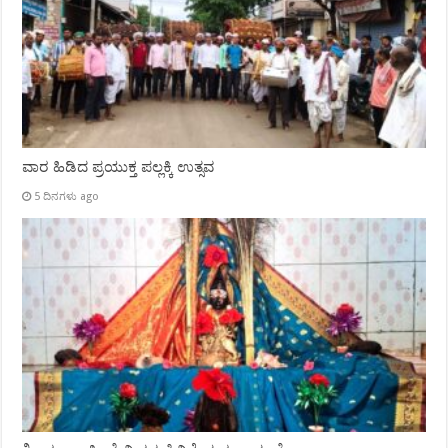
ವಾರ ಹಿಡಿದ ಪ್ರಯುಕ್ತ ಪಲ್ಲಕ್ಕಿ ಉತ್ಸವ
5 ದಿನಗಳು ago