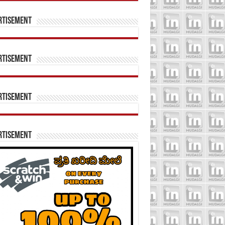
rtisement
rtisement
rtisement
rtisement