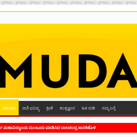
ಬೆಳಗಾವಿ
ರಾಶಿ ಭವಿಷ್ಯ
ಕ್ರೀಡೆ
ತಂತ್ರಜ್ಞಾನ
ಹಿತ ನುಡಿ
ನಮ್ಮ ಬಗ್ಗೆ
ೂರ್ವ ಮಹಾವಿದ್ಯಾಲಯ ಮಂಜೂರು ಮಾಡಿಸಿದ ಬಾಲಚಂದ್ರ ಜಾರಕಿಹೊಳಿ