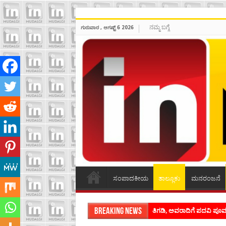
ನಮ್ಮ ಬಗ್ಗೆ
ಗುರುವಾರ , ಆಗಷ್ಟ್ 6 2026
ಸಂಪಾದಕೀಯ
ತಾಲ್ಲೂಕು
ಮನರಂಜನೆ
Breaking News
ತಿಗಡಿ, ಅವರಾದಿಗೆ ಪದವಿ ಪ