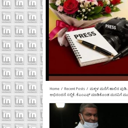
Home
/
Recent Posts
/
ಮಕ್ಕಳ ಮನೆಗೆ ಹಾಲಿನ ಪುಡಿ
ಅಭಿನಂದನೆ ಸಲ್ಲಿಕೆ. ಕೆಎಂಎಫ್ ಮಾಡಿಕೊಂಡ ಮನವಿಗೆ ಮುಖ