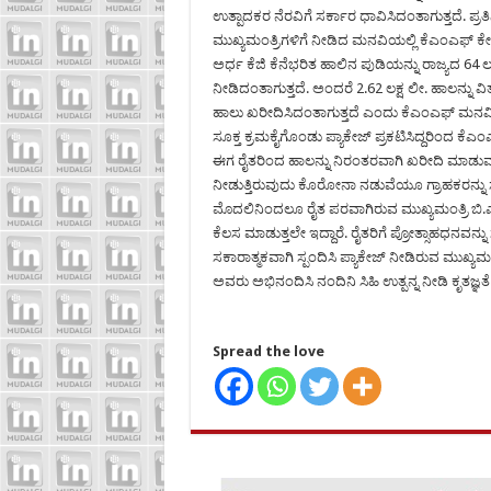
ಉತ್ಪಾದಕರ ನೆರವಿಗೆ ಸರ್ಕಾರ ಧಾವಿಸಿದಂತಾಗುತ್ತದೆ. ಪ್
ಮುಖ್ಯಮಂತ್ರಿಗಳಿಗೆ ನೀಡಿದ ಮನವಿಯಲ್ಲಿ ಕೆಎಂಎಫ್ ಕೇಳ
ಅರ್ಧ ಕೆಜಿ ಕೆನೆಭರಿತ ಹಾಲಿನ ಪುಡಿಯನ್ನು ರಾಜ್ಯದ 64 ಲಕ
ನೀಡಿದಂತಾಗುತ್ತದೆ. ಅಂದರೆ 2.62 ಲಕ್ಷ ಲೀ. ಹಾಲನ್ನು ವ
ಹಾಲು ಖರೀದಿಸಿದಂತಾಗುತ್ತದೆ ಎಂದು ಕೆಎಂಎಫ್ ಮನವಿಯಲ
ಸೂಕ್ತ ಕ್ರಮಕೈಗೊಂಡು ಪ್ಯಾಕೇಜ್ ಪ್ರಕಟಿಸಿದ್ದರಿಂದ ಕೆ
ಈಗ ರೈತರಿಂದ ಹಾಲನ್ನು ನಿರಂತರವಾಗಿ ಖರೀದಿ ಮಾಡುವ ನಿಟ್
ನೀಡುತ್ತಿರುವುದು ಕೊರೋನಾ ನಡುವೆಯೂ ಗ್ರಾಹಕರನ್ನು ಸ
ಮೊದಲಿನಿಂದಲೂ ರೈತ ಪರವಾಗಿರುವ ಮುಖ್ಯಮಂತ್ರಿ ಬಿ.ಎ
ಕೆಲಸ ಮಾಡುತ್ತಲೇ ಇದ್ದಾರೆ. ರೈತರಿಗೆ ಪ್ರೋತ್ಸಾಹಧನವನ್
ಸಕಾರಾತ್ಮಕವಾಗಿ ಸ್ಪಂದಿಸಿ ಪ್ಯಾಕೇಜ್ ನೀಡಿರುವ ಮುಖ್
ಅವರು ಅಭಿನಂದಿಸಿ ನಂದಿನಿ ಸಿಹಿ ಉತ್ಪನ್ನ ನೀಡಿ ಕೃತಜ್ಞತೆ ಅ
Spread the love