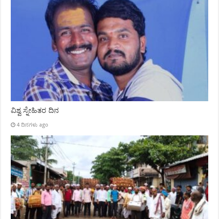
ವಿಶ್ವ ಸ್ನೇಹಿತರ ದಿನ
4 ದಿನಗಳು ago