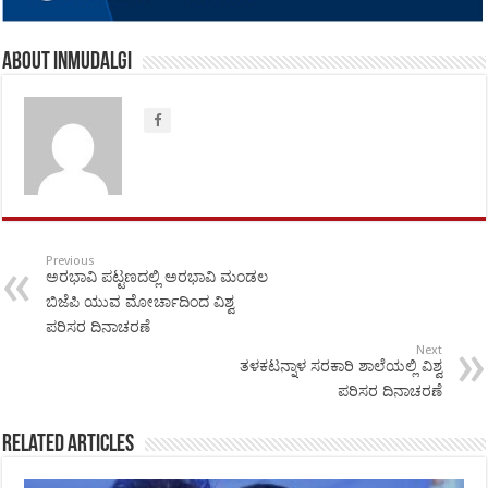
About inmudalgi
Previous
ಅರಭಾವಿ ಪಟ್ಟಣದಲ್ಲಿ ಅರಭಾವಿ ಮಂಡಲ
ಬಿಜೆಪಿ ಯುವ ಮೋರ್ಚಾದಿಂದ ವಿಶ್ವ
ಪರಿಸರ ದಿನಾಚರಣೆ
Next
ತಳಕಟನ್ನಾಳ ಸರಕಾರಿ ಶಾಲೆಯಲ್ಲಿ ವಿಶ್ವ
ಪರಿಸರ ದಿನಾಚರಣೆ
Related Articles