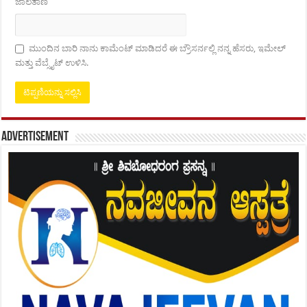
ಜಾಲತಾಣ
ಮುಂದಿನ ಬಾರಿ ನಾನು ಕಾಮೆಂಟ್ ಮಾಡಿದರೆ ಈ ಬ್ರೌಸರ್ನಲ್ಲಿ ನನ್ನ ಹೆಸರು, ಇಮೇಲ್
ಮತ್ತು ವೆಬ್ಸೈಟ್ ಉಳಿಸಿ.
Advertisement