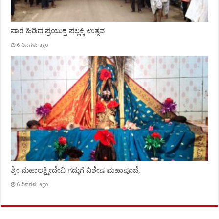
ವಾರ ಹಿಡಿದ ಪ್ರಯುಕ್ತ ಪಲ್ಲಕ್ಕಿ ಉತ್ಸವ
6 ದಿನಗಳು ago
ಶ್ರೀ ಮಹಾಲಕ್ಷ್ಮೀದೇವಿ ಗದ್ಗುಗೆ ವಿಶೇಷ ಮಹಾಪೂಜೆ,
6 ದಿನಗಳು ago