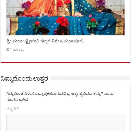
ಶ್ರೀ ಮಹಾಲಕ್ಷ್ಮೀದೇವಿ ಗದ್ಗುಗೆ ವಿಶೇಷ ಮಹಾಪೂಜೆ,
1 ವಾರ ago
ನಿಮ್ಮದೊಂದು ಉತ್ತರ
ನಿಮ್ಮ ಮಿಂಚೆ ವಿಳಾಸ ಎಲ್ಲೂ ಪ್ರಕಟವಾಗುವುದಿಲ್ಲ.
ಅತ್ಯಗತ್ಯ ವಿವರಗಳನ್ನು
*
ಎಂದು
ಗುರುತಿಸಲಾಗಿದೆ
ಟಿಪ್ಪಣಿ
*