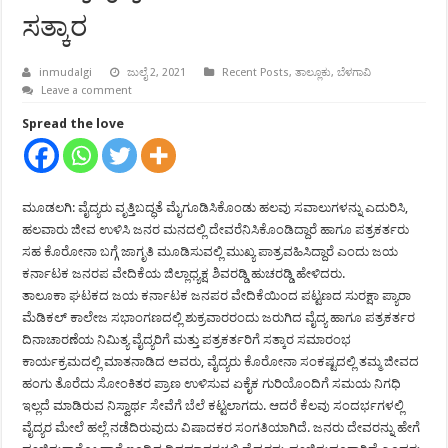
ಸತ್ಕಾರ
inmudalgi
ಜುಲೈ 2, 2021
Recent Posts
,
ತಾಲ್ಲೂಕು
,
ಬೆಳಗಾವಿ
Leave a comment
Spread the love
ಮೂಡಲಗಿ: ವೈದ್ಯರು ವೃತ್ತಿಬದ್ಧತೆ ಮೈಗೂಡಿಸಿಕೊಂಡು ಹಲವು ಸವಾಲುಗಳನ್ನು ಎದುರಿಸಿ,
ಹಲವಾರು ಜೀವ ಉಳಿಸಿ ಜನರ ಮನದಲ್ಲಿ ದೇವರೆನಿಸಿಕೊಂಡಿದ್ದಾರೆ ಹಾಗೂ ಪತ್ರಕರ್ತರು
ಸಹ ಕೊರೋನಾ ಬಗ್ಗೆ ಜಾಗೃತಿ ಮೂಡಿಸುವಲ್ಲಿ ಮುಖ್ಯ ಪಾತ್ರವಹಿಸಿದ್ದಾರೆ ಎಂದು ಜಯ
ಕರ್ನಾಟಕ ಜನರಪ ವೇದಿಕೆಯ ಜಿಲ್ಲಾಧ್ಯಕ್ಷ ಶಿವರಡ್ಡಿ ಹುಚರಡ್ಡಿ ಹೇಳಿದರು.
ತಾಲೂಕಾ ಘಟಕದ ಜಯ ಕರ್ನಾಟಕ ಜನಪರ ವೇದಿಕೆಯಿಂದ ಪಟ್ಟಣದ ಸುರಕ್ಷಾ ಪ್ಯಾರಾ
ಮೆಡಿಕಲ್ ಕಾಲೇಜ ಸಭಾಂಗಣದಲ್ಲಿ ಶುಕ್ರವಾರರಂದು ಜರುಗಿದ ವೈದ್ಯ ಹಾಗೂ ಪತ್ರಕರ್ತರ
ದಿನಾಚಾರಣೆಯ ನಿಮಿತ್ಯ ವೈದ್ಯರಿಗೆ ಮತ್ತು ಪತ್ರಕರ್ತರಿಗೆ ಸತ್ಕಾರ ಸಮಾರಂಭ
ಕಾರ್ಯಕ್ರಮದಲ್ಲಿ ಮಾತನಾಡಿದ ಅವರು, ವೈದ್ಯರು ಕೊರೋನಾ ಸಂಕಷ್ಟದಲ್ಲಿ ತಮ್ಮ ಜೀವದ
ಹಂಗು ತೊರೆದು ಸೋಂಕಿತರ ಪ್ರಾಣ ಉಳಿಸುವ ಏಕೈಕ ಗುರಿಯೊಂದಿಗೆ ಸಮಯ ನಿಗಧಿ
ಇಲ್ಲದೆ ಮಾಡಿರುವ ನಿಸ್ವಾರ್ಥ ಸೇವೆಗೆ ಬೆಲೆ ಕಟ್ಟಲಾಗದು. ಆದರೆ ಕೆಲವು ಸಂದರ್ಭಗಳಲ್ಲಿ
ವೈದ್ಯರ ಮೇಲೆ ಹಲ್ಲೆ ನಡೆದಿರುವುದು ವಿಷಾದಕರ ಸಂಗತಿಯಾಗಿದೆ. ಜನರು ದೇವರನ್ನು ಹೇಗೆ