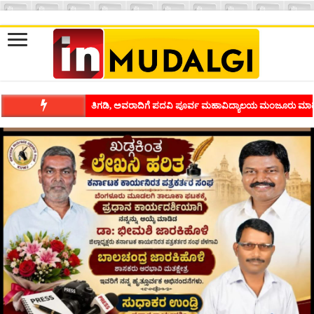
ಶಿವಾಪುರದಲ್ಲಿ ಕವಿಗೋಷ್ಠಿಯ ಸಂಭ್ರಮ ಭಾವನೆಗಳನ್ನು ಕಟ್ಟಿಕೊಡುವ ಕಲೆಗ