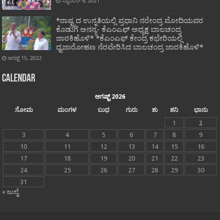
ಸೆಪ್ಟೆಂಬರ್ 6, 2021
*ರಾಷ್ಟ್ರದ ಉನ್ನತಿಯಲ್ಲಿ ಪ್ರಧಾನಿ ನರೇಂದ್ರ ಮೋದಿಯವರ
ಕೊಡುಗೆ ಅನನ್ಯ- ಕೆಎಂಎಫ್ ಅಧ್ಯಕ್ಷ ಬಾಲಚಂದ್ರ
ಜಾರಕಿಹೊಳಿ* *ಕೆಎಂಎಫ್ ಕೇಂದ್ರ ಕಛೇರಿಯಲ್ಲಿ
ಧ್ವಜಾರೋಹಣ ನೆರವೇರಿಸಿದ ಬಾಲಚಂದ್ರ ಜಾರಕಿಹೊಳಿ*
ಆಗಷ್ಟ್ 15, 2022
Calendar
ಆಗಷ್ಟ್ 2026
ಸೋಮ
ಮಂಗಳ
ಬುಧ
ಗುರು
ಶು
ಶನಿ
ಭಾನು
1
2
3
4
5
6
7
8
9
10
11
12
13
14
15
16
17
18
19
20
21
22
23
24
25
26
27
28
29
30
31
« ಜುಲೈ