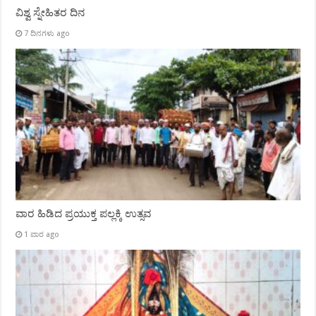
ವಿಶ್ವ ಸ್ನೇಹಿತರ ದಿನ
7 ದಿನಗಳು ago
ವಾರ ಹಿಡಿದ ಪ್ರಯುಕ್ತ ಪಲ್ಲಕ್ಕಿ ಉತ್ಸವ
1 ವಾರ ago