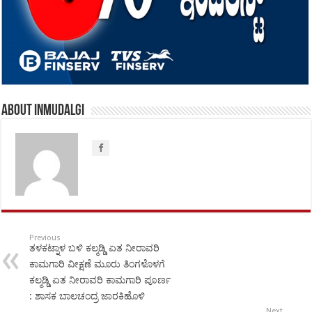
About inmudalgi
Previous
ತಳಕಟ್ನಾಳ ಬಳಿ ಕಲ್ಮಡ್ಡಿ ಏತ ನೀರಾವರಿ
ಕಾಮಗಾರಿ ವೀಕ್ಷಣೆ ಮೂರು ತಿಂಗಳೊಳಗೆ
ಕಲ್ಮಡ್ಡಿ ಏತ ನೀರಾವರಿ ಕಾಮಗಾರಿ ಪೂರ್ಣ
: ಶಾಸಕ ಬಾಲಚಂದ್ರ ಜಾರಕಿಹೊಳಿ
Next