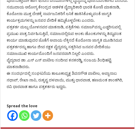
ಪೂಜಿಸುತ್ತಾರೋ ಹಾಗೆ ಇಂದಿನ ದಿನಮಾನಗಳಲ್ಲಿ ವೈದ್ಯರನ್ನು ಪೂಜಿಸುವಂತಾಗಿದೆ ಎಂದರು.
ಸಮುದಾಯ ಆರೋಗ್ಯ ಕೇಂದ್ರದ ಆಡಳಿತ ವೈದ್ಯಾದಿಕಾರಿ ಭಾರತಿ ಕೋಣಿ ಮಾತನಾಡಿ,
ಕೊರೋನಾ ಮುಕ್ತ ದೇಶಕ್ಕೆ ಸಾರ್ವಜನಿಕರಿಗೆ ಲಸಿಕೆ ಹಾಕಿಸಿಕೊಳ್ಳುವಂತೆ ಜಾಗೃತಿ
ಕಾರ್ಯಕ್ರಮಗಳನ್ನು ಜನಪರ ವೇದಿಕೆ ಹಮ್ಮಿಕೊಳ್ಳಬೇಕು ಎಂದರು.
ಪತ್ರಕರ್ತ ಮಲ್ಲು ಬೋಳನವರ ಮಾತನಾಡಿ, ಪತ್ರಿಕೆಗಳು ಸಮಾಜPವನ್ನು ಎಚ್ಚರಿಸುವಲ್ಲಿ
ಪ್ರಮುಖ ಪಾತ್ರ ನಿರ್ವಹಿಸುತ್ತಿವೆ, ಸಮಾಜದಲ್ಲಿರುವ ಅಂಕು ಡೊಂಕುಗಳನ್ನು ತಿದ್ದುವಂತ
ಕಾರ್ಯ ಮಾಡುವುದರ ಜೊತೆಗೆ ಅಪಾಯ ಲೆಕ್ಕಿಸದೆ ಕೊರೋನಾ ಜಾಗೃತಿ ಮೂಡಿಸಿರುವ
ಪತ್ರಕರ್ತರನ್ನು ಹಾಗೂ ಜೀವ ರಕ್ಷಕ ವೈದ್ಯರನ್ನು ಸತ್ಕರಿಸಿದ ಜನಪರ ವೇದಿಕೆಯು
ಸಮಾಜಮುಖಿ ಕಾರ್ಯದೊಂದಿಗೆ ಜನಪರವಾಗಿ ನಿಲ್ಲಲಿ ಎಂದರು.
ವೈದ್ಯರಾದ ಡಾ .ಎಸ್ ಎಸ್ ಪಾಟೀಲ ಸಂದೀಪ ಕನಕರಡ್ಡಿ, ಸಂಜಯ ಶಿಂಧಿಹಟ್ಟಿ
ಮಾತನಾಡಿದರು.
ಈ ಸಂದರ್ಭದಲ್ಲಿ ಸಂಘಟನೆಯ ತಾಲೂಕಾಧ್ಯಕ್ಷ ಶಿವನಗೌಡ ಪಾಟೀಲ, ಅಪ್ಪಾಸಾಬ
ನಧಾಪ್, ರೇಖಾ ನಾವಿ, ರುಕ್ಮವ್ವ ದಳವಾಯಿ, ಮುತ್ತು ಧಾರವಾಡ, ಹಣಮಂತ ಶಾಂತಗಿರಿ,
ರವಿ ಧಾರವಾಡ ಹಾಗೂ ಪತ್ರಕರ್ತರು ಇದ್ದರು.
Spread the love