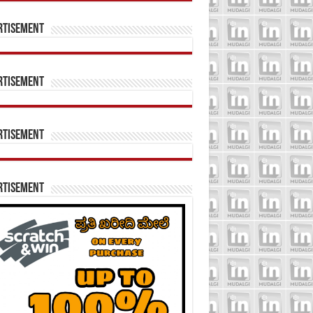
rtisement
rtisement
rtisement
rtisement