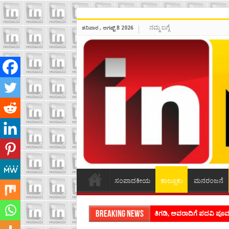
ನಮ್ಮ ಬಗ್ಗೆ
ಶನಿವಾರ , ಆಗಷ್ಟ್ 8 2026
ಸಂಪಾದಕೀಯ
ತಾಲ್ಲೂಕು
ಮನರಂಜನೆ
Breaking News
ತಿಗಡಿ, ಅವರಾದಿಗೆ ಪದವಿ ಪ