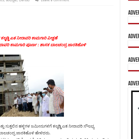
sts
,
ತಾಲ್ಲೂಕು
,
ಬೆಳಗಾವಿ
Leave a comment
Adve
Adve
ಕಲ್ಮಡ್ಡಿ ಏತ ನೀರಾವರಿ ಕಾಮಗಾರಿ ವೀಕ್ಷಣೆ
ನೀರಾವರಿ ಕಾಮಗಾರಿ ಪೂರ್ಣ : ಶಾಸಕ ಬಾಲಚಂದ್ರ ಜಾರಕಿಹೊಳಿ
Adve
Adve
 ಸುತ್ತಲಿನ ಹಳ್ಳಿಗಳ ಜಮೀನುಗಳಿಗೆ ಕಲ್ಮಡ್ಡಿ ಏತ ನೀರಾವರಿ ಸೌಲಭ್ಯ
ಬಾಲಚಂದ್ರ ಜಾರಕಿಹೊಳಿ ಹೇಳಿದರು.