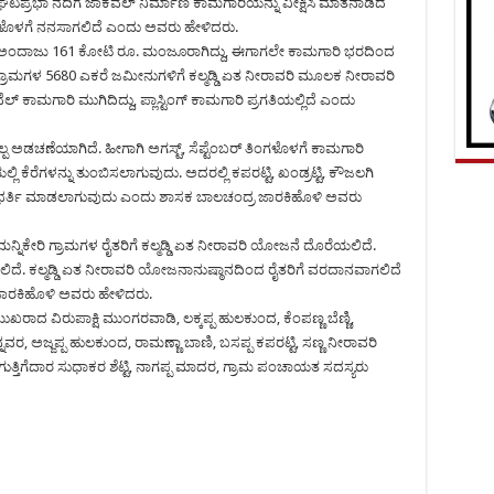
 ಘಟಪ್ರಭಾ ನದಿಗೆ ಜಾಕವೆಲ್ ನಿರ್ಮಾಣ ಕಾಮಗಾರಿಯನ್ನು ವೀಕ್ಷಿಸಿ ಮಾತನಾಡಿದ
ಳೊಳಗೆ ನನಸಾಗಲಿದೆ ಎಂದು ಅವರು ಹೇಳಿದರು.
ಿಗೆ ಅಂದಾಜು 161 ಕೋಟಿ ರೂ. ಮಂಜೂರಾಗಿದ್ದು, ಈಗಾಗಲೇ ಕಾಮಗಾರಿ ಭರದಿಂದ
ಗ್ರಾಮಗಳ 5680 ಎಕರೆ ಜಮೀನುಗಳಿಗೆ ಕಲ್ಮಡ್ಡಿ ಏತ ನೀರಾವರಿ ಮೂಲಕ ನೀರಾವರಿ
ಕಾಮಗಾರಿ ಮುಗಿದಿದ್ದು, ಪ್ಲಾಸ್ಟಿಂಗ್ ಕಾಮಗಾರಿ ಪ್ರಗತಿಯಲ್ಲಿದೆ ಎಂದು
ಲ್ಪ ಅಡಚಣೆಯಾಗಿದೆ. ಹೀಗಾಗಿ ಅಗಸ್ಟ್, ಸೆಪ್ಟೆಂಬರ್ ತಿಂಗಳೊಳಗೆ ಕಾಮಗಾರಿ
 ಕೆರೆಗಳನ್ನು ತುಂಬಿಸಲಾಗುವುದು. ಅದರಲ್ಲಿ ಕಪರಟ್ಟಿ, ಖಂಡ್ರಟ್ಟಿ, ಕೌಜಲಗಿ
ಳನ್ನು ಭರ್ತಿ ಮಾಡಲಾಗುವುದು ಎಂದು ಶಾಸಕ ಬಾಲಚಂದ್ರ ಜಾರಕಿಹೊಳಿ ಅವರು
ಿಕೇರಿ ಗ್ರಾಮಗಳ ರೈತರಿಗೆ ಕಲ್ಮಡ್ಡಿ ಏತ ನೀರಾವರಿ ಯೋಜನೆ ದೊರೆಯಲಿದೆ.
ೆ. ಕಲ್ಮಡ್ಡಿ ಏತ ನೀರಾವರಿ ಯೋಜನಾನುಷ್ಠಾನದಿಂದ ರೈತರಿಗೆ ವರದಾನವಾಗಲಿದೆ
ಜಾರಕಿಹೊಳಿ ಅವರು ಹೇಳಿದರು.
ುಖರಾದ ವಿರುಪಾಕ್ಷಿ ಮುಂಗರವಾಡಿ, ಲಕ್ಕಪ್ಪ ಹುಲಕುಂದ, ಕೆಂಪಣ್ಣ ಬೆಣ್ಣಿ,
ಅಜ್ಜಪ್ಪ ಹುಲಕುಂದ, ರಾಮಣ್ಣಾ ಬಾಣಿ, ಬಸಪ್ಪ ಕಪರಟ್ಟಿ, ಸಣ್ಣ ನೀರಾವರಿ
್ತಿಗೆದಾರ ಸುಧಾಕರ ಶೆಟ್ಟಿ, ನಾಗಪ್ಪ ಮಾದರ, ಗ್ರಾಮ ಪಂಚಾಯತ ಸದಸ್ಯರು