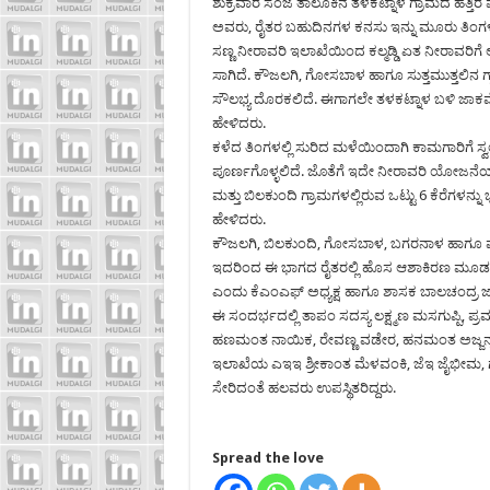
ಶುಕ್ರವಾರ ಸಂಜೆ ತಾಲೂಕಿನ ತಳಕಟ್ನಾಳ ಗ್ರಾಮದ ಹತ್ತಿರ
ಅವರು, ರೈತರ ಬಹುದಿನಗಳ ಕನಸು ಇನ್ನು ಮೂರು ತಿಂಗ
ಸಣ್ಣ ನೀರಾವರಿ ಇಲಾಖೆಯಿಂದ ಕಲ್ಮಡ್ಡಿ ಏತ ನೀರಾವರ
ಸಾಗಿದೆ. ಕೌಜಲಗಿ, ಗೋಸಬಾಳ ಹಾಗೂ ಸುತ್ತಮುತ್ತಲಿನ 
ಸೌಲಭ್ಯ ದೊರಕಲಿದೆ. ಈಗಾಗಲೇ ತಳಕಟ್ನಾಳ ಬಳಿ ಜಾಕವೆಲ್ 
ಹೇಳಿದರು.
ಕಳೆದ ತಿಂಗಳಲ್ಲಿ ಸುರಿದ ಮಳೆಯಿಂದಾಗಿ ಕಾಮಗಾರಿಗೆ ಸ್ವ
ಪೂರ್ಣಗೊಳ್ಳಲಿದೆ. ಜೊತೆಗೆ ಇದೇ ನೀರಾವರಿ ಯೋಜನೆಯಲ್ಲಿ
ಮತ್ತು ಬಿಲಕುಂದಿ ಗ್ರಾಮಗಳಲ್ಲಿರುವ ಒಟ್ಟು 6 ಕೆರೆಗ
ಹೇಳಿದರು.
ಕೌಜಲಗಿ, ಬಿಲಕುಂದಿ, ಗೋಸಬಾಳ, ಬಗರನಾಳ ಹಾಗೂ ಮನ್ನ
ಇದರಿಂದ ಈ ಭಾಗದ ರೈತರಲ್ಲಿ ಹೊಸ ಆಶಾಕಿರಣ ಮೂಡಲಿದ
ಎಂದು ಕೆಎಂಎಫ್ ಅಧ್ಯಕ್ಷ ಹಾಗೂ ಶಾಸಕ ಬಾಲಚಂದ್ರ 
ಈ ಸಂದರ್ಭದಲ್ಲಿ ತಾಪಂ ಸದಸ್ಯ ಲಕ್ಷ್ಮಣ ಮಸಗುಪ್ಪಿ, ಪ್ರಮ
ಹಣಮಂತ ನಾಯಿಕ, ರೇವಣ್ಣ ವಡೇರ, ಹನಮಂತ ಅಜ್ಜನ್ನವರ, 
ಇಲಾಖೆಯ ಎಇಇ ಶ್ರೀಕಾಂತ ಮೆಳವಂಕಿ, ಜೆಇ ಜೈಭೀಮ, ಗುತ
ಸೇರಿದಂತೆ ಹಲವರು ಉಪಸ್ಥಿತರಿದ್ದರು.
Spread the love