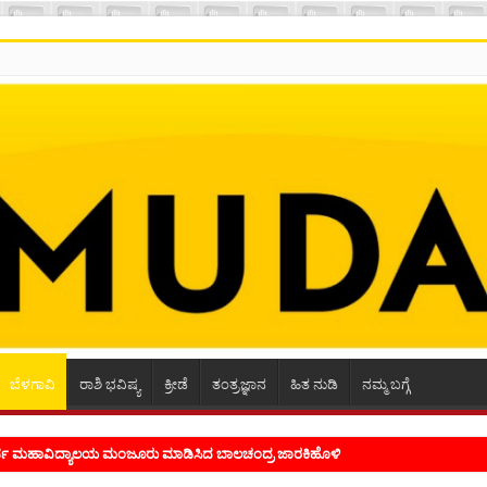
ಬೆಳಗಾವಿ
ರಾಶಿ ಭವಿಷ್ಯ
ಕ್ರೀಡೆ
ತಂತ್ರಜ್ಞಾನ
ಹಿತ ನುಡಿ
ನಮ್ಮ ಬಗ್ಗೆ
ೂರ್ವ ಮಹಾವಿದ್ಯಾಲಯ ಮಂಜೂರು ಮಾಡಿಸಿದ ಬಾಲಚಂದ್ರ ಜಾರಕಿಹೊಳಿ