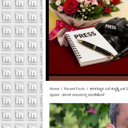
Home
/
Recent Posts
/
ತಳಕಟ್ನಾಳ ಬಳಿ ಕಲ್ಮಡ್ಡಿ ಏತ
ಪೂರ್ಣ : ಶಾಸಕ ಬಾಲಚಂದ್ರ ಜಾರಕಿಹೊಳಿ