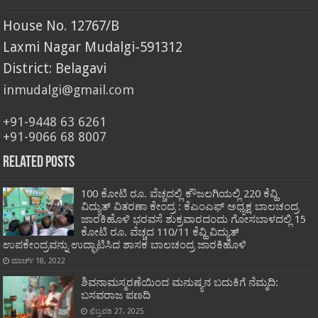
House No. 12767/B
Laxmi Nagar Mudalgi-591312
District: Belagavi
inmudalgi@gmail.com
+91-9448 63 6261
+91-9066 68 8007
Related Posts
100 ಕೋಟಿ ರೂ. ವೆಚ್ಚದಲ್ಲಿ ಕೌಜಲಗಿಯಲ್ಲಿ 220 ಕೆವ್ಹಿ
ವಿದ್ಯುತ್ ವಿತರಣಾ ಕೇಂದ್ರ : ಕೆಎಂಎಫ್ ಅಧ್ಯಕ್ಷ ಬಾಲಚಂದ್ರ
ಜಾರಕಿಹೊಳಿ ಭರವಸೆ ಶುಕ್ರವಾರದಂದು ಗೋಸಬಾಳದಲ್ಲಿ 15
ಕೋಟಿ ರೂ. ವೆಚ್ಚದ 110/11 ಕೆವ್ಹಿ ವಿದ್ಯುತ್
ಉಪಕೇಂದ್ರವನ್ನು ಉದ್ಘಾಟಿಸಿದ ಶಾಸಕ ಬಾಲಚಂದ್ರ ಜಾರಕಿಹೊಳಿ
ಮಾರ್ಚ್ 18, 2022
ಶಿವನಾಮಸ್ಮರಣೆಯಿಂದ ಮನುಷ್ಯನ ಬದುಕಿಗೆ ನೆಮ್ಮದಿ:
ಬಸವರಾಜ ಪಣದಿ
ಫೆಬ್ರವರಿ 27, 2025