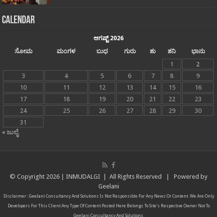
Calendar
ಆಗಷ್ಟ್ 2026
ಸೋಮ
ಮಂಗಳ
ಬುಧ
ಗುರು
ಶು
ಶನಿ
ಭಾನು
1
2
3
4
5
6
7
8
9
10
11
12
13
14
15
16
17
18
19
20
21
22
23
24
25
26
27
28
29
30
31
« ಜುಲೈ
© Copyright
2026 |
INMUDALGI
| All Rights Reserved | Powered by
Geelani
Disclaimer :
Geelani Consultancy And Solutions
Is Not Responsible For Any News Or Content. We Are Only
Developers For This Client Any Type Of Content Posted Here Belongs To Site's Respective Owner Not To
Geelani Consultancy And Solutions