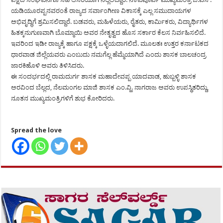
ಯಡಿಯೂರಪ್ಪನವರಂತೆ ರಾಜ್ಯದ ಸರ್ವಾಂಗೀಣ ವಿಕಾಸಕ್ಕೆ ಎಲ್ಲ ಸಮುದಾಯಗಳ
ಅಭಿವೃದ್ಧಿಗೆ ಶ್ರಮಿಸಲಿದ್ದಾರೆ. ಬಡವರು, ಮಹಿಳೆಯರು, ರೈತರು, ಕಾರ್ಮಿಕರು, ವಿದ್ಯಾರ್ಥಿಗಳ
ಹಿತಕ್ಕನುಗುಣವಾಗಿ ಬೊಮ್ಮಾಯಿ ಅವರ ನೇತೃತ್ವದ ಹೊಸ ಸರ್ಕಾರ ಕೆಲಸ ನಿರ್ವಹಿಸಲಿದೆ.
ಇವರಿಂದ ಇಡೀ ರಾಜ್ಯಕ್ಕೆ ಹಾಗೂ ಪಕ್ಷಕ್ಕೆ ಒಳ್ಳೆಯದಾಗಲಿದೆ. ಮೂಲತಃ ಉತ್ತರ ಕರ್ನಾಟಕದ
ಧಾರವಾಡ ಜಿಲ್ಲೆಯವರು ಎಂಬುದು ನಮಗೆಲ್ಲ ಹೆಮ್ಮೆಯಾಗಿದೆ ಎಂದು ಶಾಸಕ ಬಾಲಚಂದ್ರ
ಜಾರಕಿಹೊಳಿ ಅವರು ತಿಳಿಸಿದರು.
ಈ ಸಂದರ್ಭದಲ್ಲಿ ರಾಮದುರ್ಗ ಶಾಸಕ ಮಹಾದೇವಪ್ಪ ಯಾದವಾಡ, ಹುಬ್ಬಳ್ಳಿ ಶಾಸಕ
ಅರವಿಂದ ಬೆಲ್ಲದ, ನೆಲಮಂಗಲ ಮಾಜಿ ಶಾಸಕ ಎಂ.ವ್ಹಿ. ನಾಗರಾಜ ಅವರು ಉಪಸ್ಥಿತರಿದ್ದು,
ನೂತನ ಮುಖ್ಯಮಂತ್ರಿಗಳಿಗೆ ಶುಭ ಕೋರಿದರು.
Spread the love