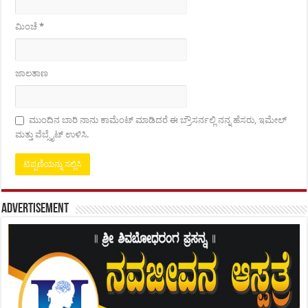
ಮಿಂಚೆ
*
ಜಾಲತಾಣ
ಮುಂದಿನ ಬಾರಿ ನಾನು ಕಾಮೆಂಟ್ ಮಾಡಿದರೆ ಈ ಬ್ರೌಸರ್ನಲ್ಲಿ ನನ್ನ ಹೆಸರು, ಇಮೇಲ್
ಮತ್ತು ವೆಬ್ಸೈಟ್ ಉಳಿಸಿ.
Advertisement