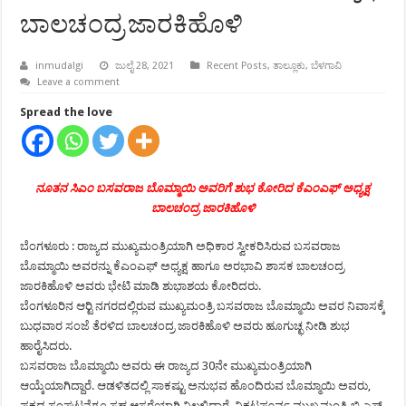
ಬಾಲಚಂದ್ರ ಜಾರಕಿಹೊಳಿ
inmudalgi
ಜುಲೈ 28, 2021
Recent Posts
,
ತಾಲ್ಲೂಕು
,
ಬೆಳಗಾವಿ
Leave a comment
Spread the love
ನೂತನ ಸಿಎಂ ಬಸವರಾಜ ಬೊಮ್ಮಾಯಿ ಅವರಿಗೆ ಶುಭ ಕೋರಿದ ಕೆಎಂಎಫ್ ಅಧ್ಯಕ್ಷ
ಬಾಲಚಂದ್ರ ಜಾರಕಿಹೊಳಿ
ಬೆಂಗಳೂರು : ರಾಜ್ಯದ ಮುಖ್ಯಮಂತ್ರಿಯಾಗಿ ಅಧಿಕಾರ ಸ್ವೀಕರಿಸಿರುವ ಬಸವರಾಜ
ಬೊಮ್ಮಾಯಿ ಅವರನ್ನು ಕೆಎಂಎಫ್ ಅಧ್ಯಕ್ಷ ಹಾಗೂ ಅರಭಾವಿ ಶಾಸಕ ಬಾಲಚಂದ್ರ
ಜಾರಕಿಹೊಳಿ ಅವರು ಭೇಟಿ ಮಾಡಿ ಶುಭಾಶಯ ಕೋರಿದರು.
ಬೆಂಗಳೂರಿನ ಆರ್‍ಟಿ ನಗರದಲ್ಲಿರುವ ಮುಖ್ಯಮಂತ್ರಿ ಬಸವರಾಜ ಬೊಮ್ಮಾಯಿ ಅವರ ನಿವಾಸಕ್ಕೆ
ಬುಧವಾರ ಸಂಜೆ ತೆರಳಿದ ಬಾಲಚಂದ್ರ ಜಾರಕಿಹೊಳಿ ಅವರು ಹೂಗುಚ್ಛ ನೀಡಿ ಶುಭ
ಹಾರೈಸಿದರು.
ಬಸವರಾಜ ಬೊಮ್ಮಾಯಿ ಅವರು ಈ ರಾಜ್ಯದ 30ನೇ ಮುಖ್ಯಮಂತ್ರಿಯಾಗಿ
ಆಯ್ಕೆಯಾಗಿದ್ದಾರೆ. ಆಡಳಿತದಲ್ಲಿ ಸಾಕಷ್ಟು ಅನುಭವ ಹೊಂದಿರುವ ಬೊಮ್ಮಾಯಿ ಅವರು,
ಪಕ್ಷದ ಸಂಘಟನೆಗೂ ಸಹ ಆಸರೆಯಾಗಿ ನಿಲ್ಲಲಿದ್ದಾರೆ. ನಿಕಟಪೂರ್ವ ಮುಖ್ಯಮಂತ್ರಿ ಬಿ.ಎಸ್.