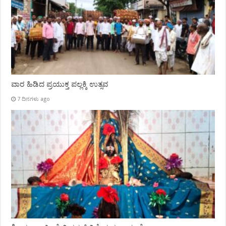
ವಾರ ಹಿಡಿದ ಪ್ರಯುಕ್ತ ಪಲ್ಲಕ್ಕಿ ಉತ್ಸವ
7 ದಿನಗಳು ago