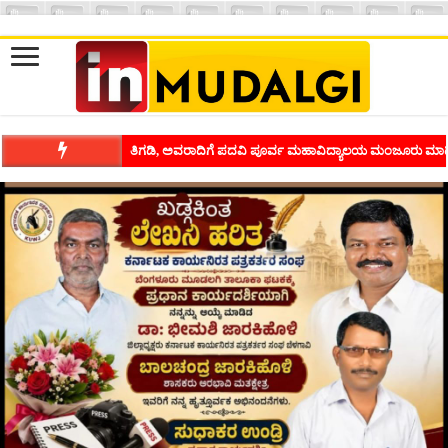
ತಿಗಡಿ, ಅವರಾದಿಗೆ ಪದವಿ ಪೂರ್ವ ಮಹಾವಿದ್ಯಾಲಯ ಮಂಜೂರು ಮಾಡ