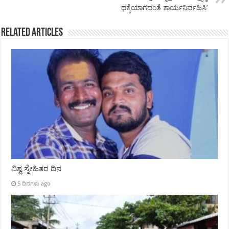
ಧಕ್ಕೆಯಾಗದಂತೆ ಕಾರ್ಯನಿರ್ವಹಿಸಿ’
Related Articles
ವಿಶ್ವ ಸ್ನೇಹಿತರ ದಿನ
5 ದಿನಗಳು ago