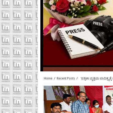
Home
/
Recent Posts
/
‘ಪತ್ರಿಕಾ ವೃತ್ತಿಯ ಪಾವಿತ್ರ್ಯಕ