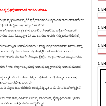
Adve
ಾವಿತ್ರ್ಯಕ್ಕೆ ಧಕ್ಕೆಯಾಗದಂತೆ ಕಾರ್ಯನಿರ್ವಹಿಸಿ’
 ಪತ್ರಿಕಾ ವೃತ್ತಿಯ ಪಾವಿತ್ರ್ಯತೆಗೆ ಧಕ್ಕೆಯಾಗದಂತೆ ನಿಷ್ಠೆಯಿಂದ ಕಾರ್ಯಮಾಡಬೇಕು’
ಪುರದ ಮಲ್ಲಿಕಾರ್ಜುನ ಹೆಗ್ಗಳಗಿ ಹೇಳಿದರು.
Adve
ೂಡಲಗಿ ತಾಲ್ಲೂಕು ಪತ್ರಕರ್ತರ ಬಳಗದಿಂದ ಆಚರಿಸಿದ ಪತ್ರಿಕಾ ದಿನಾಚರಣೆ
ದ ಸನ್ಮಾನವನ್ನು ಸ್ವೀಕರಿಸಿ ಮಾತನಾಡಿದ ಅವರು ಸುದ್ದಿ ಬರವಣಿಗೆಯಲ್ಲಿ
Adve
ದ್ದರೆ ಗುಣಮಟ್ಟದ ಬರವಣಿಗೆ ಮಾಡಲು ಸಾಧ್ಯ. ಪತ್ರಕರ್ತರಾದವರು ಸಮಾಜವನ್ನು
ತಿಯೊಂದು ಸುದ್ದಿಯು ಸಮಾಜವನ್ನು ಮುನ್ನುಡಿಸುವಂತಾಗಬೇಕು ಎಂದರು.
 ಮಹಾತ್ ಅವರು ಮಾತನಾಡಿ ಮಾಧ್ಯಮ ಕ್ಷೇತ್ರವು ಉತ್ತಮ ಕಾರ್ಯವನ್ನು ಮಾಡುವ
Adve
್ರಿಕೆಗಳು ಕೇವಲ ಸುದ್ದಿಗಳನ್ನು ಮಾತ್ರ ನೀಡುವುದಿಲ್ಲ ಜ್ಞಾನವನ್ನು ನೀಡುವ ಮೂಲಕ
 ಪದ್ದತಿಗಳಿಂದ ಸಮಾಜವನ್ನು ಮುಕ್ತಗೊಳಿಸುವಲ್ಲಿ ಮಾಧ್ಯಮಗಳ ಪಾತ್ರ
ಗಿ ಕಾರ್ಯಮಾಡಬೇಕು ಎಂದರು.
ತನಾಡಿ ಪತ್ರಿಕಾ ದಿನಾಚರಣೆಯ ಆತಿಥ್ಯವನ್ನು ಪ್ರತಿ ವರ್ಷವೂ ವಹಿಸಿಕೊಳ್ಳುತ್ತೇವೆ
ುಕಾ ಹಾದಿಮನಿ, ಪಿಎಸ್‍ಐ ಎಚ್.ವೈ. ಬಾಲದಂಡಿ, ವೈದ್ಯಾಧಿಕಾರಿ ಡಾ. ಭಾರತಿ
ಬಳಿಗಾರ ಅತಿಥಿಯಾಗಿ ಉಪಸ್ಥಿತರಿದ್ದರು.