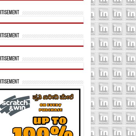
rtisement
rtisement
rtisement
rtisement