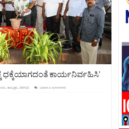
್ಯಕ್ಕೆ ಧಕ್ಕೆಯಾಗದಂತೆ ಕಾರ್ಯನಿರ್ವಹಿಸಿ’
osts
,
ತಾಲ್ಲೂಕು
,
ಬೆಳಗಾವಿ
Leave a comment