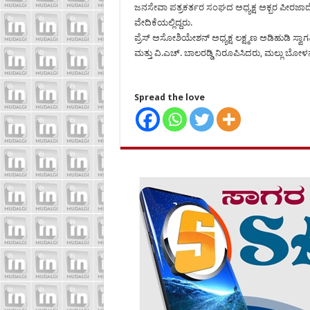
ಜನಸೇವಾ ಪತ್ರಕರ್ತರ ಸಂಘದ ಅಧ್ಯಕ್ಷ ಅಕ್ಬರ ಪೀರಜಾ
ವೇದಿಕೆಯಲ್ಲಿದ್ದರು.
ಪ್ರೆಸ್ ಅಸೋಶಿಯೇಶನ್ ಅಧ್ಯಕ್ಷ ಲಕ್ಷ್ಮಣ ಅಡಿಹುಡಿ ಸ್ವಾ
ಮತ್ತು ವಿ.ಎಚ್. ಬಾಲರಡ್ಡಿ ನಿರೂಪಿಸಿದರು, ಮಲ್ಲು ಬೋಳ
Spread the love