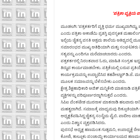
‘ಪತ್ರಿಕಾ ವೃತ್ತಿಯ ಪ
ಮೂಡಲಗಿ: ‘ಪತ್ರಕರ್ತರಿಗೆ ವೃತ್ತಿ ಧರ್ಮ ಮುಖ್ಯವಾಗಿದ್ದು,
ಎಂದು ಪತ್ರಿಕಾ ಅಕಾಡೆಮಿ ಪ್ರಶಸ್ತಿ ಪುರಸ್ಕøತ ಮಹಾಲಿಂಗ
ಇಲ್ಲಿಯ ಚೈತನ್ಯ ವಸತಿ ಆಶ್ರಮ ಶಾಲೆಯ ಆತಿಥ್ಯದಲ್ಲಿ ಮ
ಸಮಾರಂಭದ ಮುಖ್ಯ ಅತಿಥಿಯಾಗಿ ಮತ್ತು ಸಂಘಟಕರು ನೀಡಿ
ಸತ್ಯವನ್ನು ಎಂದಿಗೂ ಮರೆಮಾಚಬಾರದು ಎಂದರು.
ಪತ್ರಕರ್ತರಲ್ಲಿ ನಿರಂತವಾದ ಓದು, ಮಾಹಿತಿ ಸಂಗ್ರಹ ಇ
ತಿದ್ದುವ ಕಾರ್ಯಮಾಡಬೇಕು. ಪತ್ರಿಕೆಯಲ್ಲಿ ಬರುವ ಪ್ರ
ಕಾರ್ಯಕ್ರಮವನ್ನು ಉದ್ಘಾಟಿಸಿದ ತಹಶೀಲ್ದಾರ್ ಡಿ.ಜೆ.
ಮೂಲಕ ಸಮಾಜವನ್ನು ಬೆಳೆಸಬೇಕು ಎಂದರು.
ಕ್ಷೇತ್ರ ಶಿಕ್ಷಣಾಧಿಕಾರಿ ಅಜಿತ್ ಮನ್ನಿಕೇರಿ ಮಾತನಾಡಿ ಪತ
ವ್ಯಕ್ತಿಗಳನ್ನು ಪರಿಪೂರ್ಣರನ್ನಾಗಿಸುತ್ತವೆ ಎಂದರು.
ಸಿಪಿಐ ವೆಂಕಟೇಶ ಮುರನಾಳ ಮಾತನಾಡಿ ಹಲವಾರು ಅನಿಷ್ಠ
ಮಹತ್ವದಾಗಿದೆ. ಸಮಾಜಕ್ಕೆ ಮಾಧ್ಯಮವು ದಿಕ್ಸೂಚಿಯಾ
ಅಧ್ಯಕ್ಷತೆವಹಿಸಿದ್ದ ಚೈತನ್ಯ ಸಂಸ್ಥೆಯ ವೈ.ಬಿ. ಪಾಟೀಲ ಮಾ
ಎಂದು ವಿಶ್ವಾಸ ವ್ಯಕ್ತಪಡಿಸಿದರು.
ಪುರಸಭೆ ಅಧ್ಯಕ್ಷ ಹಣಮಂತ ಗುಡ್ಲಮನಿ, ಉಪಾಧ್ಯಕ್ಷೆ ರೇಣ
ಕೋಣಿ, ತಾಲ್ಲೂಕು ಪಂಚಾಯ್ತಿ ಕಾರ್ಯಾಲಯದ ಹಣಮಂತ 