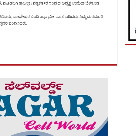
ದೆ, ಮೂಡಲಗಿ ತಾಲ್ಲೂಕು ಪತ್ರಕರ್ತರ ಸಂಘದ ಅಧ್ಯಕ್ಷ ಉಮೇಶ ಬೆಳಕೂಡ
ಗತಿಸಿದರು, ಬಾಲಶೇಖರ ಬಂದಿ ಪ್ರಾಸ್ತಾವಿಕ ಮಾತನಾಡಿದರು, ಸಿದ್ದು ದುರದುಂಡಿ
ನ್ನವರ ವಂದಿಸಿದರು.