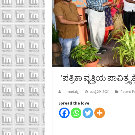
‘ಪತ್ರಿಕಾ ವೃತ್ತಿಯ ಪಾವಿತ್ರ
inmudalgi
ಜುಲೈ 29, 2021
Recent P
Spread the love