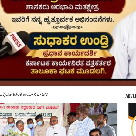
್ಕೆ ಧಕ್ಕೆಯಾಗದಂತೆ ಕಾರ್ಯನಿರ್ವಹಿಸಿ’
Adve