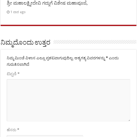
ಶ್ರೀ ಮಹಾಲಕ್ಷ್ಮೀದೇವಿ ಗದ್ಗುಗೆ ವಿಶೇಷ ಮಹಾಪೂಜೆ,
1 ವಾರ ago
ನಿಮ್ಮದೊಂದು ಉತ್ತರ
ನಿಮ್ಮ ಮಿಂಚೆ ವಿಳಾಸ ಎಲ್ಲೂ ಪ್ರಕಟವಾಗುವುದಿಲ್ಲ.
ಅತ್ಯಗತ್ಯ ವಿವರಗಳನ್ನು
*
ಎಂದು
ಗುರುತಿಸಲಾಗಿದೆ
ಟಿಪ್ಪಣಿ
*
ಹೆಸರು
*