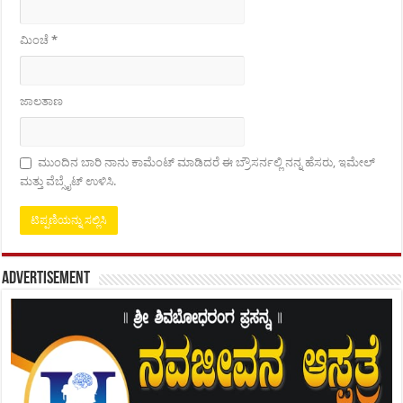
ಮಿಂಚೆ
*
ಜಾಲತಾಣ
ಮುಂದಿನ ಬಾರಿ ನಾನು ಕಾಮೆಂಟ್ ಮಾಡಿದರೆ ಈ ಬ್ರೌಸರ್ನಲ್ಲಿ ನನ್ನ ಹೆಸರು, ಇಮೇಲ್
ಮತ್ತು ವೆಬ್ಸೈಟ್ ಉಳಿಸಿ.
Advertisement