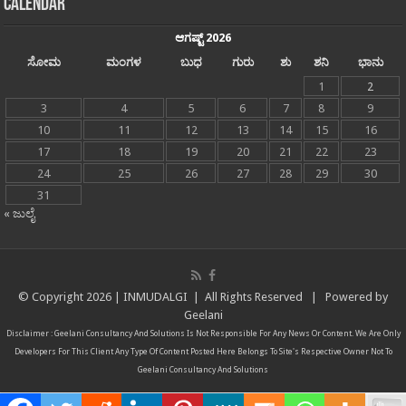
Calendar
ಆಗಷ್ಟ್ 2026
ಸೋಮ
ಮಂಗಳ
ಬುಧ
ಗುರು
ಶು
ಶನಿ
ಭಾನು
1
2
3
4
5
6
7
8
9
10
11
12
13
14
15
16
17
18
19
20
21
22
23
24
25
26
27
28
29
30
31
« ಜುಲೈ
© Copyright
2026 |
INMUDALGI
| All Rights Reserved | Powered by
Geelani
Disclaimer :
Geelani Consultancy And Solutions
Is Not Responsible For Any News Or Content. We Are Only
Developers For This Client Any Type Of Content Posted Here Belongs To Site's Respective Owner Not To
Geelani Consultancy And Solutions