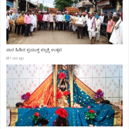
ವಾರ ಹಿಡಿದ ಪ್ರಯುಕ್ತ ಪಲ್ಲಕ್ಕಿ ಉತ್ಸವ
1 ವಾರ ago