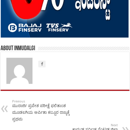
About inmudalgi
Previous
ಮುರಾರ್ಜಿ ಪ್ರವೇಶ ಪರೀಕ್ಷೆ ಫಲಿತಾಂಶ
ಮೂಡಲಗಿಯ ಅರ್ಪಿತಾ ಕಬ್ಬೂರ ರಾಜ್ಯಕ್ಕೆ
ಪ್ರಥಮ
Next
ಕಾಮನ್ ಸರ್ವಿಸ್ ಸೆಂಟರ್ ಜಿಲ್ಲಾ