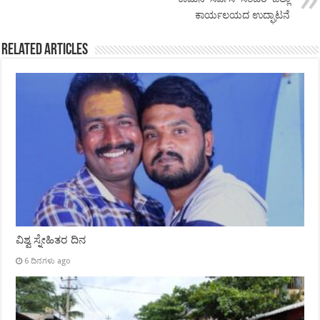
ಕಾರ್ಯಲಯದ ಉದ್ಘಾಟನೆ
Related Articles
ವಿಶ್ವ ಸ್ನೇಹಿತರ ದಿನ
6 ದಿನಗಳು ago