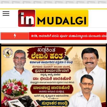
ಶಿವಾಪುರದಲ್ಲಿ ಕವಿಗೋಷ್ಠಿಯ ಸಂಭ್ರಮ ಭಾವನೆಗಳನ್ನು ಕಟ್ಟಿಕೊಡುವ ಕಲೆಗ