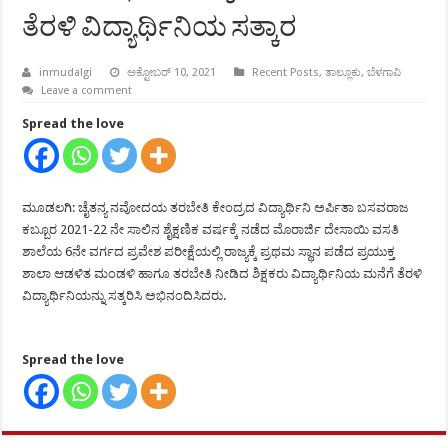
ತೆರಳಿ ವಿದ್ಯಾರ್ಥಿನಿಯ ಸತ್ಕಾರ
inmudalgi
ಅಕ್ಟೋಬರ್ 10, 2021
Recent Posts
,
ತಾಲ್ಲೂಕು
,
ಬೆಳಗಾವಿ
Leave a comment
Spread the love
ಮೂಡಲಗಿ: ಚೈತನ್ಯ ನವೋದಯ ತರಬೇತಿ ಕೇಂದ್ರದ ವಿದ್ಯಾರ್ಥಿನಿ ಅರ್ಪಿತಾ ಬಸವರಾಜ
ಕಬ್ಬೂರ 2021-22 ನೇ ಸಾಲಿನ ಶೈಕ್ಷಣಿಕ ವರ್ಷಕ್ಕೆ ನಡೆದ ಮೊರಾರ್ಜಿ ದೇಸಾಯಿ ವಸತಿ
ಶಾಲೆಯ 6ನೇ ವರ್ಗದ ಪ್ರವೇಶ ಪರೀಕ್ಷೆಯಲ್ಲಿ ರಾಜ್ಯಕ್ಕೆ ಪ್ರಥಮ ಸ್ಥಾನ ಪಡೆದ ಪ್ರಯುಕ್ತ
ಶಾಲಾ ಆಡಳಿತ ಮಂಡಳಿ ಹಾಗೂ ತರಬೇತಿ ನೀಡಿದ ಶಿಕ್ಷಕರು ವಿದ್ಯಾರ್ಥಿನಿಯ ಮನೆಗೆ ತೆರಳಿ
ವಿದ್ಯಾರ್ಥಿನಿಯನ್ನು ಸತ್ಕರಿಸಿ ಅಭಿನಂದಿಸಿದರು.
Spread the love