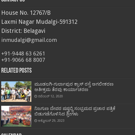
House No. 12767/B
Laxmi Nagar Mudalgi-591312
District: Belagavi
inmudalgi@gmail.com
+91-9448 63 6261
+91-9066 68 8007
Related Posts
ಮೂಡಲಗಿ-ಗುರ್ಲಾಪುರ ಕ್ರಾಸ್ ರಸ್ತೆ ಅಗಲೀಕರಣ
ಅತೀಕ್ರಮ ತೆರವು ಕಾರ್ಯಾಚರಣ
ನವೆಂಬರ್ 12, 2020
ನಿಜಗುಣ ದೇವರ ಷಷ್ಠಬ್ಧಿ ಸಂಭ್ರಮದ ಪ್ರಚಾರ ಪತ್ರಿಕೆ
ಬಿಡುಗಡೆಗೊಳಿಸಿದ ಶ್ರೀಗಳು
ಅಕ್ಟೋಬರ್ 29, 2023