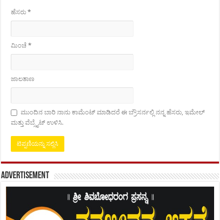
ಹೆಸರು
*
ಮಿಂಚೆ
*
ಜಾಲತಾಣ
ಮುಂದಿನ ಬಾರಿ ನಾನು ಕಾಮೆಂಟ್ ಮಾಡಿದರೆ ಈ ಬ್ರೌಸರ್ನಲ್ಲಿ ನನ್ನ ಹೆಸರು, ಇಮೇಲ್
ಮತ್ತು ವೆಬ್ಸೈಟ್ ಉಳಿಸಿ.
Advertisement