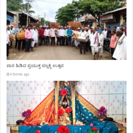
ವಾರ ಹಿಡಿದ ಪ್ರಯುಕ್ತ ಪಲ್ಲಕ್ಕಿ ಉತ್ಸವ
6 ದಿನಗಳು ago