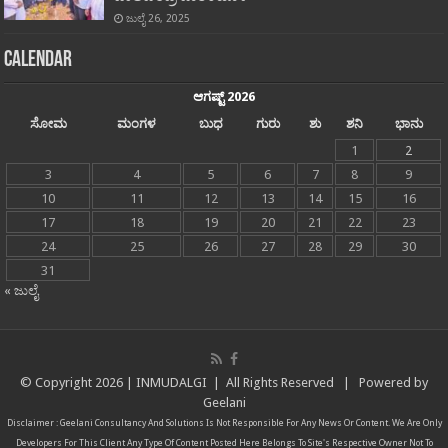
ಜುಲೈ 26, 2025
Calendar
ಆಗಷ್ಟ್ 2026
ಸೋಮ
ಮಂಗಳ
ಬುಧ
ಗುರು
ಶು
ಶನಿ
ಭಾನು
1
2
3
4
5
6
7
8
9
10
11
12
13
14
15
16
17
18
19
20
21
22
23
24
25
26
27
28
29
30
31
« ಜುಲೈ
© Copyright
2026 |
INMUDALGI
| All Rights Reserved | Powered by
Geelani
Disclaimer :
Geelani Consultancy And Solutions
Is Not Responsible For Any News Or Content. We Are Only
Developers For This Client Any Type Of Content Posted Here Belongs To Site's Respective Owner Not To