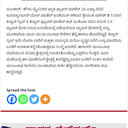
ಮೂಡಲಗಿ: ಹೌದು ಮೈಸೂರಿನ ಖ್ಯಾತ ಫ್ಯಾಷನ್ ಮಾಡೆಲ್ ,ಮಿ ಏಷ್ಯಾ 2020
ಇಂಟರ್ನ್ಯಾಷನಲ್ ಮೇಲ್ ಮಾಡೆಲ್ ಇಂಡಿಯನ್ ಆಗಿರುವ ಶ್ರೀಯುತ ನಾಗೇಶ್ ಡಿ ಸಿ ರವರ
ತಿಬ್ಬಾಸ್ ಗ್ರುಪ್ ನ ತಿಬ್ಬಾಸ್ ಫ್ಯೂಚರ್ ಮಾಡೆಲ್ ಆಫ್ ಇಂಡಿಯಾ 2022 ಸೀಸನ್ 2 ರ
ಫ್ಯಾಷನ್ ಮೇಳ ಬರುವ ಜನವರಿಯಲ್ಲಿ ನಡೆಯಲಿರುವ ಫ್ಯಾಷನ್ ಮೇಳದಲ್ಲಿ ನಮ್ಮ
ಮೂಡಲಗಿಯ ಯುವ ನಟ ಮಂಜುನಾಥ ರೇಳೆಕರ ಹೆಜ್ಜೆ ಹಾಕಲು ಹೊರಟಿದ್ದಾರೆ. ತಿಬ್ಬಾಸ್
ಗ್ರುಪ್ ಇದೇ ಮೊದಲ ಬಾರಿಗೆ ಮಕ್ಕಳು ವಯಸ್ಕರು ವಯೋ ವೃದ್ಧರ ವರೆಗೆ ಎಲ್ಲಾ ಮಾದರಿಯ
ಜನತೆಗೆ ಅವಕಾಶ ಕಲ್ಪಿಸಿಕೊಡುತ್ತಿರುವ ಸಂಸ್ಥೆ ಇದಾಗಿದೆ. ಈಗಾಗಲೇ ಮಂಜುನಾಥ
ನಟನೆಯಿಂದ ಸಿನಿಮಾ ಕ್ಷೇತ್ರದಲ್ಲಿ ಗುರುತಿಸಿಕೊಂಡಿದ್ದು ಎಲ್ಲರಿಗೂ ಗೊತ್ತಿದೆ. ಇದರ
ಜೊತೆಯಲ್ಲಿ ಈಗ ಮಾಡೆಲಿಂಗ್ ಕ್ಷೇತ್ರಕ್ಕೆ ಕಾಲಿಟ್ಟಿದ್ದು ಊರಿನ ಜನರಿಗೆ ಸಂತಸ ತಂದಿದೆ.
ಮಂಜುನಾಥ ಹೀಗೆಯೇ ಮೂಡಲಗಿಯ ಕೀರ್ತಿ ಹೆಚ್ಚಿಸಲೆಂದು ನಾಗರೀಕರು ಶುಭ
ಹಾರೈಸಿದ್ದಾರೆ.
Spread the love