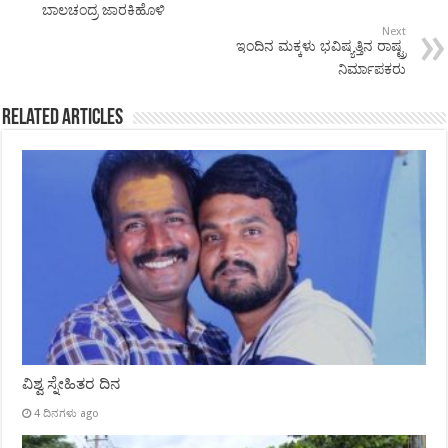
ಬಾಲಚಂದ್ರ ಜಾರಕಿಹೊಳಿ
Next
ಇಂದಿನ ಮಕ್ಕಳು ಭವಿಷ್ಯತ್ತಿನ ರಾಷ್ಟ್ರ
ನಿರ್ಮಾಪಕರು
Related Articles
ವಿಶ್ವ ಸ್ನೇಹಿತರ ದಿನ
4 ದಿನಗಳು ago