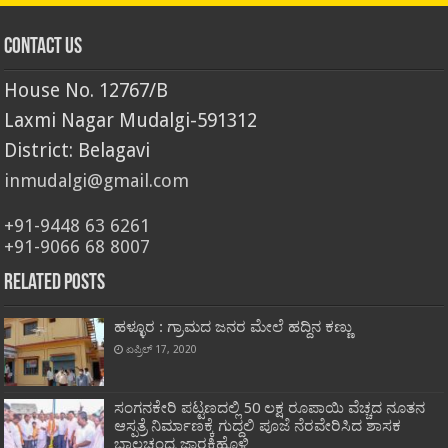
Contact Us
House No. 12767/B
Laxmi Nagar Mudalgi-591312
District: Belagavi
inmudalgi@gmail.com
+91-9448 63 6261
+91-9066 68 8007
Related Posts
ಹಳ್ಳೂರ : ಗ್ರಾಮದ ಜನರ ಮೇಲೆ ಹದ್ದಿನ ಕಣ್ಣು
ಏಪ್ರಿಲ್ 17, 2020
ಸಂಗನಕೇರಿ ಪಟ್ಟಣದಲ್ಲಿ 50 ಲಕ್ಷ ರೂಪಾಯಿ ವೆಚ್ಚದ ನೂತನ
ಆಸ್ಪತ್ರೆ ನಿರ್ಮಾಣಕ್ಕೆ ಗುದ್ದಲಿ ಪೂಜೆ ನೆರವೇರಿಸಿದ ಶಾಸಕ
ಬಾಲಚಂದ್ರ ಜಾರಕಿಹೊಳಿ