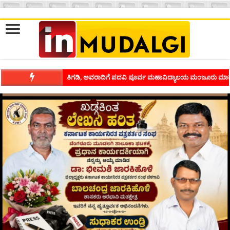
ಶಿವಾಪುರದಲ್ಲಿ ಕವಿಗೋಷ್ಠಿಯ ಸಂಭ್ರಮ ಭಾವನೆಗಳನ್ನು ಕಟ್ಟಿಕೊಡುವ ಕಲೆಗ