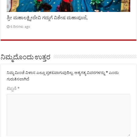
ಶ್ರೀ ಮಹಾಲಕ್ಷ್ಮೀದೇವಿ ಗದ್ಗುಗೆ ವಿಶೇಷ ಮಹಾಪೂಜೆ,
6 ದಿನಗಳು ago
ನಿಮ್ಮದೊಂದು ಉತ್ತರ
ನಿಮ್ಮ ಮಿಂಚೆ ವಿಳಾಸ ಎಲ್ಲೂ ಪ್ರಕಟವಾಗುವುದಿಲ್ಲ.
ಅತ್ಯಗತ್ಯ ವಿವರಗಳನ್ನು
*
ಎಂದು
ಗುರುತಿಸಲಾಗಿದೆ
ಟಿಪ್ಪಣಿ
*