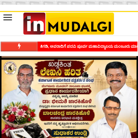
ಶಿವಾಪುರದಲ್ಲಿ ಕವಿಗೋಷ್ಠಿಯ ಸಂಭ್ರಮ ಭಾವನೆಗಳನ್ನು ಕಟ್ಟಿಕೊಡುವ ಕಲೆಗ