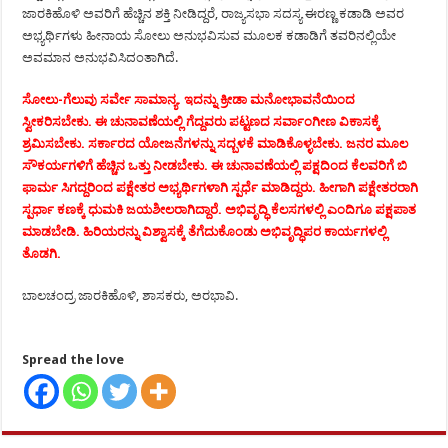
ಜಾರಕಿಹೊಳಿ ಅವರಿಗೆ ಹೆಚ್ಚಿನ ಶಕ್ತಿ ನೀಡಿದ್ದರೆ, ರಾಜ್ಯಸಭಾ ಸದಸ್ಯ ಈರಣ್ಣ ಕಡಾಡಿ ಅವರ
ಅಭ್ಯರ್ಥಿಗಳು ಹೀನಾಯ ಸೋಲು ಅನುಭವಿಸುವ ಮೂಲಕ ಕಡಾಡಿಗೆ ತವರಿನಲ್ಲಿಯೇ
ಅವಮಾನ ಅನುಭವಿಸಿದಂತಾಗಿದೆ.
ಸೋಲು-ಗೆಲುವು ಸರ್ವೇ ಸಾಮಾನ್ಯ. ಇದನ್ನು ಕ್ರೀಡಾ ಮನೋಭಾವನೆಯಿಂದ
ಸ್ವೀಕರಿಸಬೇಕು. ಈ ಚುನಾವಣೆಯಲ್ಲಿ ಗೆದ್ದವರು ಪಟ್ಟಣದ ಸರ್ವಾಂಗೀಣ ವಿಕಾಸಕ್ಕೆ
ಶ್ರಮಿಸಬೇಕು. ಸರ್ಕಾರದ ಯೋಜನೆಗಳನ್ನು ಸದ್ಬಳಕೆ ಮಾಡಿಕೊಳ್ಳಬೇಕು. ಜನರ ಮೂಲ
ಸೌಕರ್ಯಗಳಿಗೆ ಹೆಚ್ಚಿನ ಒತ್ತು ನೀಡಬೇಕು. ಈ ಚುನಾವಣೆಯಲ್ಲಿ ಪಕ್ಷದಿಂದ ಕೆಲವರಿಗೆ ಬಿ
ಫಾರ್ಮ ಸಿಗದ್ದರಿಂದ ಪಕ್ಷೇತರ ಅಭ್ಯರ್ಥಿಗಳಾಗಿ ಸ್ಪರ್ಧೆ ಮಾಡಿದ್ದರು. ಹೀಗಾಗಿ ಪಕ್ಷೇತರರಾಗಿ
ಸ್ಪರ್ಧಾ ಕಣಕ್ಕೆ ಧುಮಕಿ ಜಯಶೀಲರಾಗಿದ್ದಾರೆ. ಅಭಿವೃದ್ಧಿ ಕೆಲಸಗಳಲ್ಲಿ ಎಂದಿಗೂ ಪಕ್ಷಪಾತ
ಮಾಡಬೇಡಿ. ಹಿರಿಯರನ್ನು ವಿಶ್ವಾಸಕ್ಕೆ ತೆಗೆದುಕೊಂಡು ಅಭಿವೃದ್ಧಿಪರ ಕಾರ್ಯಗಳಲ್ಲಿ
ತೊಡಗಿ.
ಬಾಲಚಂದ್ರ ಜಾರಕಿಹೊಳಿ, ಶಾಸಕರು, ಅರಭಾವಿ.
Spread the love