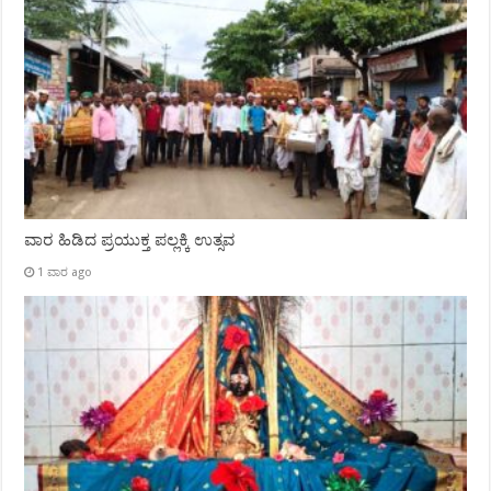
ವಾರ ಹಿಡಿದ ಪ್ರಯುಕ್ತ ಪಲ್ಲಕ್ಕಿ ಉತ್ಸವ
1 ವಾರ ago