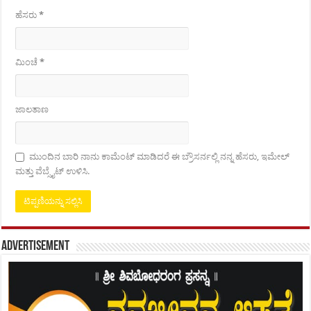
ಹೆಸರು
*
ಮಿಂಚೆ
*
ಜಾಲತಾಣ
ಮುಂದಿನ ಬಾರಿ ನಾನು ಕಾಮೆಂಟ್ ಮಾಡಿದರೆ ಈ ಬ್ರೌಸರ್ನಲ್ಲಿ ನನ್ನ ಹೆಸರು, ಇಮೇಲ್
ಮತ್ತು ವೆಬ್ಸೈಟ್ ಉಳಿಸಿ.
Advertisement