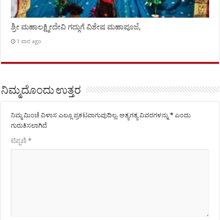
ಶ್ರೀ ಮಹಾಲಕ್ಷ್ಮೀದೇವಿ ಗದ್ಗುಗೆ ವಿಶೇಷ ಮಹಾಪೂಜೆ,
1 ವಾರ ago
ನಿಮ್ಮದೊಂದು ಉತ್ತರ
ನಿಮ್ಮ ಮಿಂಚೆ ವಿಳಾಸ ಎಲ್ಲೂ ಪ್ರಕಟವಾಗುವುದಿಲ್ಲ.
ಅತ್ಯಗತ್ಯ ವಿವರಗಳನ್ನು
*
ಎಂದು
ಗುರುತಿಸಲಾಗಿದೆ
ಟಿಪ್ಪಣಿ
*