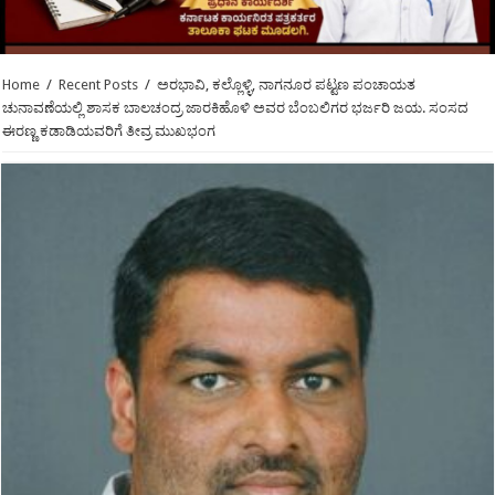
Home
/
Recent Posts
/
ಅರಭಾವಿ, ಕಲ್ಲೊಳ್ಳಿ, ನಾಗನೂರ ಪಟ್ಟಣ ಪಂಚಾಯತ
ಚುನಾವಣೆಯಲ್ಲಿ ಶಾಸಕ ಬಾಲಚಂದ್ರ ಜಾರಕಿಹೊಳಿ ಅವರ ಬೆಂಬಲಿಗರ ಭರ್ಜರಿ ಜಯ. ಸಂಸದ
ಈರಣ್ಣ ಕಡಾಡಿಯವರಿಗೆ ತೀವ್ರ ಮುಖಭಂಗ