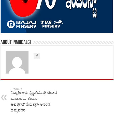
About inmudalgi
Previous
ವಿದ್ಯಾರ್ಥಿಗಳು ವೈಜ್ಞಾನಿಕವಾಗಿ ಚಿಂತನೆ
ಮಾಡುವದು ತುಂಬಾ
ಅವಶ್ಯವಾಗಿದೆಯಲ್ಲದೆ- ಆನಂದ
ಹಮ್ಮನವರ