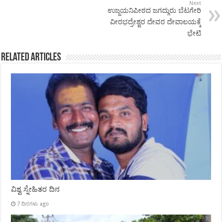
Next
ಉಜ್ಜಯನಿಪೀಠದ ಜಗದ್ಗುರು ಬೆಟಗೇರಿ
ವೀರಭದ್ರೇಶ್ವರ ದೇವರ ದೇವಾಲಯಕ್ಕೆ
ಭೇಟಿ
Related Articles
ವಿಶ್ವ ಸ್ನೇಹಿತರ ದಿನ
7 ದಿನಗಳು ago