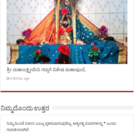
ಶ್ರೀ ಮಹಾಲಕ್ಷ್ಮೀದೇವಿ ಗದ್ಗುಗೆ ವಿಶೇಷ ಮಹಾಪೂಜೆ,
6 ದಿನಗಳು ago
ನಿಮ್ಮದೊಂದು ಉತ್ತರ
ನಿಮ್ಮ ಮಿಂಚೆ ವಿಳಾಸ ಎಲ್ಲೂ ಪ್ರಕಟವಾಗುವುದಿಲ್ಲ.
ಅತ್ಯಗತ್ಯ ವಿವರಗಳನ್ನು
*
ಎಂದು
ಗುರುತಿಸಲಾಗಿದೆ