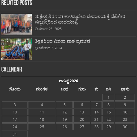
Related Posts
ಸುಕ್ಷೇತ್ರ ಶಿರಸಂಗಿ ಕಾಳಮ್ಮದೇವಿ ದೇವಾಲಯಕ್ಕೆ ಬೆಟಗೇರಿ
ಸದ್ಭಭಕ್ತರಿಂದ ಪಾದಯಾತ್ರೆ
ಮಾರ್ಚ್ 28, 2025
ಶಿಕ್ಷಕರಿಂದ ವಿಶೇಷ ಪಾಠ ಪ್ರವಚನ
ನವೆಂಬರ್ 7, 2024
Calendar
ಆಗಷ್ಟ್ 2026
ಸೋಮ
ಮಂಗಳ
ಬುಧ
ಗುರು
ಶು
ಶನಿ
ಭಾನು
1
2
3
4
5
6
7
8
9
10
11
12
13
14
15
16
17
18
19
20
21
22
23
24
25
26
27
28
29
30
31