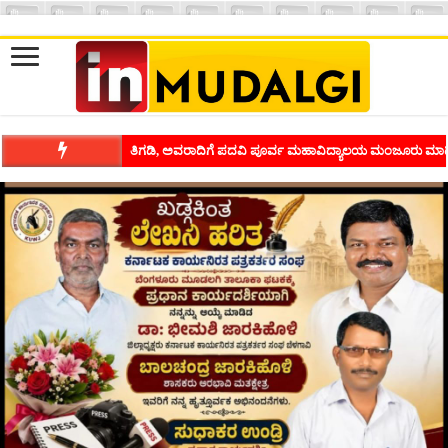
ತಿಗಡಿ, ಅವರಾದಿಗೆ ಪದವಿ ಪೂರ್ವ ಮಹಾವಿದ್ಯಾಲಯ ಮಂಜೂರು ಮಾಡ