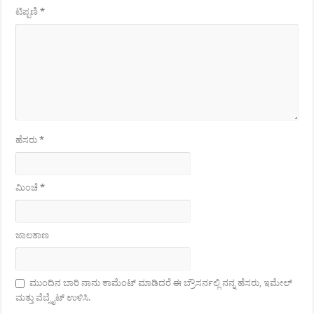
ಟಿಪ್ಪಣಿ
*
ಹೆಸರು
*
ಮಿಂಚೆ
*
ಜಾಲತಾಣ
ಮುಂದಿನ ಬಾರಿ ನಾನು ಕಾಮೆಂಟ್ ಮಾಡಿದರೆ ಈ ಬ್ರೌಸರ್ನಲ್ಲಿ ನನ್ನ ಹೆಸರು, ಇಮೇಲ್
ಮತ್ತು ವೆಬ್ಸೈಟ್ ಉಳಿಸಿ.