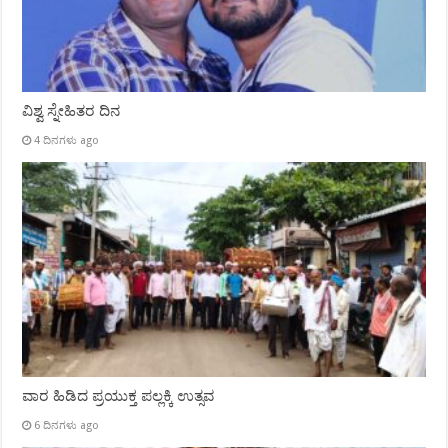
ವಿಶ್ವ ಸ್ನೇಹಿತರ ದಿನ
4 ದಿನಗಳು ago
ವಾರ ಹಿಡಿದ ಪ್ರಯುಕ್ತ ಪಲ್ಲಕ್ಕಿ ಉತ್ಸವ
6 ದಿನಗಳು ago