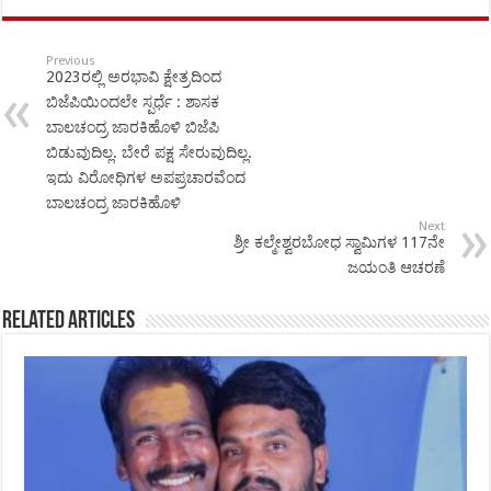
Previous
2023ರಲ್ಲಿ ಅರಭಾವಿ ಕ್ಷೇತ್ರದಿಂದ
ಬಿಜೆಪಿಯಿಂದಲೇ ಸ್ಪರ್ಧೆ : ಶಾಸಕ
ಬಾಲಚಂದ್ರ ಜಾರಕಿಹೊಳಿ ಬಿಜೆಪಿ
ಬಿಡುವುದಿಲ್ಲ. ಬೇರೆ ಪಕ್ಷ ಸೇರುವುದಿಲ್ಲ.
ಇದು ವಿರೋಧಿಗಳ ಅಪಪ್ರಚಾರವೆಂದ
ಬಾಲಚಂದ್ರ ಜಾರಕಿಹೊಳಿ
Next
ಶ್ರೀ ಕಲ್ಮೇಶ್ವರಬೋಧ ಸ್ವಾಮಿಗಳ 117ನೇ
ಜಯಂತಿ ಆಚರಣೆ
Related Articles