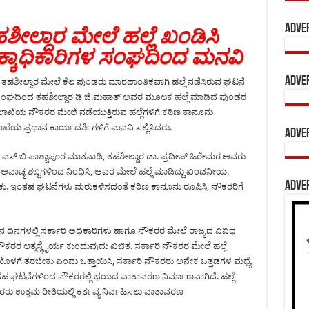
Adve
ಲ್ದಾರ ಮೇಲೆ ಹಲ್ಲೆ ಖಂಡಿಸಿ
್ಕಾಧಿಕಾರಿಗಳ ಸಂಘದಿಂದ ಮನವಿ
Adve
 ತಹಶೀಲ್ದಾರ ಮೇಲೆ ಕೆಲ ಪುಂಡರು ಮಾರಣಾಂತಿಕವಾಗಿ ಹಲ್ಲೆ ನಡೆಸಿರುವ ಘಟನೆ
ಳ ಸಂಘದಿಂದ ತಹಶೀಲ್ದಾರ ಡಿ ಜಿ.ಮಹಾತ್ ಅವರ ಮೂಲಕ ಹಲ್ಲೆ ಮಾಡಿದ ಪುಂಡರ
ಇಲಾಖೆಯ ನೌಕರರ ಮೇಲೆ ನಡೆಯುತ್ತಿರುವ ಹಲ್ಲೆಗಳಿಗೆ ಕಠಿಣ ಕಾನೂನು
ೆಯ ಪ್ರಧಾನ ಕಾರ್ಯದರ್ಶಿಗಳಿಗೆ ಮನವಿ ಸಲ್ಲಿಸಿದರು.
Adve
್ಷ ಎಸ್ ಬಿ ಪಾಶ್ಚಾಪೂರ ಮಾತನಾಡಿ, ತಹಶೀಲ್ದಾರ ಡಾ. ಪ್ರದೀಪ್ ಹಿರೇಮಠ ಅವರು
ತಿಗಳು ಅವಾಚ್ಯ ಶಬ್ದಗಳಿಂದ ನಿಂಧಿಸಿ, ಅವರ ಮೇಲೆ ಹಲ್ಲೆ ಮಾಡಿದ್ದು ಖಂಡನೀಯ.
Adve
ಕು. ಇಂತಹ ಘಟನೆಗಳು ಮರುಕಳಿಸದಂತೆ ಕಠಿಣ ಕಾನೂನು ರೂಪಿಸಿ, ನೌಕರರಿಗೆ
ೀಚಿನ ದಿನಗಳಲ್ಲಿ ಸರ್ಕಾರಿ ಅಧಿಕಾರಿಗಳು ಹಾಗೂ ನೌಕರರ ಮೇಲೆ ರಾಜ್ಯದ ವಿವಿಧ
ಗಿ ನೌಕರರ ಆತ್ಮಸ್ಥೈರ್ಯ ಕುಂದುವುದು ಖಚಿತ. ಸರ್ಕಾರಿ ನೌಕರರ ಮೇಲೆ ಹಲ್ಲೆ
ತಿಯೊಳಗೆ ತರಬೇಕು ಎಂದು ಒತ್ತಾಯಿಸಿ, ಸರ್ಕಾರಿ ನೌಕರರು ಅನೇಕ ಒತ್ತಡಗಳ ಮಧ್ಯೆ
ೆ ಇಂತಹ ಘಟನೆಗಳಿಂದ ನೌಕರರಲ್ಲಿ ಭಯದ ವಾತಾವರಣ ನಿರ್ಮಾಣವಾಗಿದೆ. ಹಲ್ಲೆ
ೌಕರರು ಉತ್ತಮ ರೀತಿಯಲ್ಲಿ ಕರ್ತವ್ಯ ನಿರ್ವಹಿಸಲು ವಾತಾವರಣ