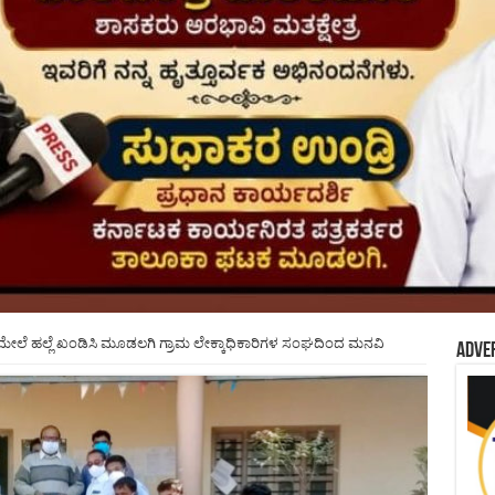
ೇಲೆ ಹಲ್ಲೆ ಖಂಡಿಸಿ ಮೂಡಲಗಿ ಗ್ರಾಮ ಲೇಕ್ಕಾಧಿಕಾರಿಗಳ ಸಂಘದಿಂದ ಮನವಿ
Adve