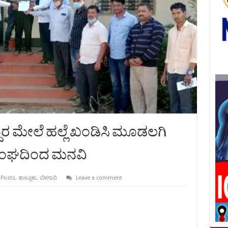
 ಮೇಲೆ ಹಲ್ಲೆ ಖಂಡಿಸಿ ಮೂಡಲಗಿ
ಳ ಸಂಘದಿಂದ ಮನವಿ
 Posts
,
ತಾಲ್ಲೂಕು
,
ಬೆಳಗಾವಿ
Leave a comment