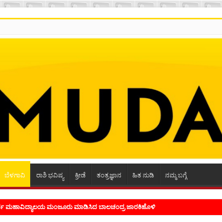
ಬೆಳಗಾವಿ
ರಾಶಿ ಭವಿಷ್ಯ
ಕ್ರೀಡೆ
ತಂತ್ರಜ್ಞಾನ
ಹಿತ ನುಡಿ
ನಮ್ಮ ಬಗ್ಗೆ
ೂರ್ವ ಮಹಾವಿದ್ಯಾಲಯ ಮಂಜೂರು ಮಾಡಿಸಿದ ಬಾಲಚಂದ್ರ ಜಾರಕಿಹೊಳಿ