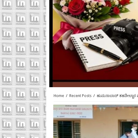
Home
/
Recent Posts
/
ಹುಮನಾಬಾದ್ ತಹಶೀಲ್ದಾರ ಮ