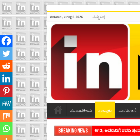
ನಮ್ಮ ಬಗ್ಗೆ
ಗುರುವಾರ , ಆಗಷ್ಟ್ 6 2026
ಸಂಪಾದಕೀಯ
ತಾಲ್ಲೂಕು
ಮನರಂಜನೆ
Breaking News
ತಿಗಡಿ, ಅವರಾದಿಗೆ ಪದವಿ ಪ