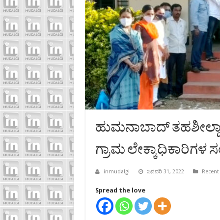
ಹುಮನಾಬಾದ್ ತಹಶೀಲ್ದಾರ
ಗ್ರಾಮ ಲೇಕ್ಕಾಧಿಕಾರಿಗ
inmudalgi
ಜನವರಿ 31, 2022
Recent
Spread the love