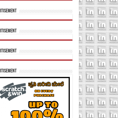
rtisement
rtisement
rtisement
rtisement