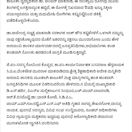
ತಾಲೂಕಾ ವೈದ್ಯಾಧಿಕಾರಿ ಡಾ. ಅಂಟಿನ್ ಮಾತನಾಡಿ, ಈ ಸಾಂಕ್ರಾಮಿ ರೋಗವು ಮೂರು
ತಿಂಗಳಲ್ಲಿ ಜಗತ್ತಿನಾದ್ಯಂತ ಹಬ್ಬಿದೆ, ಈ ರೋಗಕ್ಕೆ ನಿಖರವಾದ ಔಷಧಿ ಇನ್ನೂ ಸಿಕ್ಕಿಲಾ
ವಯಸ್ಸಾದವರೂ ಮತ್ತು ಮಧುಮೇಹಿ ರೋಗಿಗಳು ಕಟ್ಟುನಿಟ್ಟಿನಿಂದ ಚಿಕಿತ್ಸೆ
ಪಡೆದಿಕೊಳ್ಳಬೇಕೆಂದರು.
ಡಾ.ರಾಜೇಂದ್ರ ಸಣ್ಣಕ್ಕಿ ಮಾತನಾಡಿ ಸರಕಾಗಳ ಲಾಕ್ ಡೌನ ಕಟ್ಟಳೆಗಳಿಗೆ ಒಳಗಾಗಿ ನಮ್ಮನ್ನು
ನಾವು ರಕ್ಷಿಸಿಕೊಳ್ಳುವುದರ ಜೊತೆಗೆ ಇತರರನ್ನು ರಕ್ಷಿಸಲು ಮುಂದಾಗೋಣ ಎಂದು ಹೇಳಿ
ಅರಬಾಂವಿ ಶಾಸಕರ ಮಾರ್ಗದರ್ಶನದಲ್ಲಿ ಜನಪ್ರತಿನಿಧಿಗಳು,ಅಭಿಮಾನಿಗಳು ತಂಡ
ತಂಡವಾಗಿ ಸೋಂಕು ಹರಡದಂತೆ ಜಾಗ್ರತೆ ಮೂಡಿಸುತ್ತಿದ್ದಾರೆ.
ಜಿ.ಪಂ.ಸದಸ್ಯ ಗೋವಿಂದ ಕೊಪ್ಪದ, ತಾ.ಪಂ.ಕಾರ್ಯನಿರ್ವಾಹಕ ಬಸವರಾಜ ಹೆಗ್ಗನಾಯಕ
ಸಿ.ಪಿ.ಐ.ವೆಂಕಟೇಶ ಮುರನಾಳ ಮಾತನಾಡಿದರು.ಕ್ಷೇತ್ರ ಶಿಕ್ಷಣಾಧಿಕಾರಿ ಅಜೀತ ಮನ್ನಿಕೇರಿ
ಅರಬಾವಿ ಶಾಸಕರು ಮೂಡಲಗಿ ತಾಲೂಕಿಗೆ 2ಲಕ್ಷ ಮಾಸ್ಕಗಳನ್ನು ಹಂತ ಹಂತವಾಗಿ
ಜನಪ್ರತಿನಿಧಿಗಳ ಮೂಲಕ ವಿತರಿಸುವರೆಂದು ಹೇಳಿದರು.ಸ ಭೆಯಲ್ಲಿ ಮುಖ್ಯಾಧಿಕಾರಿ
ಡಿ.ಎಸ್.ಹರ್ದಿ, ಪಿಎಸ್‌ಐ ಮಲ್ಲಿಕಾರ್ಜುನ ಸಿಂಧೂರ,ಎಚ್.ವಾಯ್.ಬಾಲದoಡಿ,
ಆರ್.ಕೆ.ಬಿಸಿರೊಟ್ಟಿ ಡಾ: ಭಾರತಿ ಕೋಣಿ, ಸಿ.ಡಿ.ಪಿ.ಒ.
ವಾಯ್.ಎಮ್.ಗುಜನಟ್ಟಿ,ಎನ್.ಎಸ್.ಎಫ್ ಅತಿಥಿ ಗೃಹದ ನಾಗಪ್ಪ ಶೇಖರಗೋಳ,ದಾಸಪ್ಪ
ನಾಯಕ, ಪುರಸಭೆ ಸದಸ್ಯರು, ವಿವಿಧ ಸಂಘ ಸಂಸ್ಥೆಯವರು, ನೂಡಲ್ ಅಧಿಕಾರಿಗಳು
ವಿವಿಧ ಗ್ರಾಮಸ್ತರು ಮತ್ತಿತರರು ಇದ್ದರುಪು ಪುರಸಭೆ ಆರೋಗ್ಯಾಧಿಕಾರಿ ಚಿದಾನಂದ
ಮುಗುಳಖೋಡ ಸ್ವಾಗತಿಸಿ ವಂದಿಸಿದರು