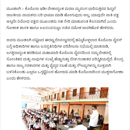
ಮೂಡಲಗಿ :- ಕೊರೊನಾ ಇಡೀ ದೇಶಾದ್ಯಂತ ಮರಣ ಮೃದಂಗ ಭಾರಿಸುತ್ತಿರವ ಹಿನ್ನಲೆ
ರಾಜಕೀಯ ನಾಯಕರು ಬರಿ ಭಾಷಣ ಮಾಡಿ ಹೋಗುವುದು ಅಲ್ಲ, ಯಾವುದೇ ಜಾತಿ ಪಕ್ಷ
ಅಲ್ಲದೇ ವಿರೋಧ ಪಕ್ಷದ ಮುಖಂಡರು ಸಹ ಸೇರಿ ಮಾಡುವಂತ ಕೆಲಸವಾಗಿದೆ ಎಂದು
ಗೋಕಾಕ ಶಾಸಕ ಹಾಗೂ ಜಲಸಂಪನ್ಮೂಲ ಸಚಿವ ರಮೇಶ ಜಾರಕಿಹೊಳಿ ಹೇಳಿದರು.
ಅವರು ಮೂಡಲಗಿ ಪಟ್ಟಣದ ಈರಣ್ಣ ದೇವಸ್ಥಾನದಲ್ಲಿ ಹಮ್ಮಿಕೊಳ್ಳಲಾದ ಕೊರೊನಾ ವೈರಸ್
ಬಗ್ಗೆ ಅಧಿಕಾರಿಗಳ ಹಾಗೂ ಜನಪ್ರತಿನಿಧಿಗಳ ಪರಿಶೀಲನಾ ಸಭೆಯಲ್ಲಿ ಮಾತನಾಡಿ,
ಜಗತ್ತಿನಾದ್ಯಂತ ಹರಡಿರುವ ಮಹಾಮಾರಿ ಕೊರೊನಾ ವೈರಸದಿಂದ ನಮ್ಮ ದೇಶದಲ್ಲಿ
ಸೋಂಕಿತರ ಮತ್ತು ಸಾವುಗಳ ಸಂಖ್ಯೆ ಹೆಚ್ಚಾಗುತ್ತಾ ದೇಶ ಗಂಡಾತರ ಪರಿಸ್ಥಿತಿಯಲ್ಲಿದೆ. ಕೇಂದ್ರ
ಹಾಗೂ ರಾಜ್ಯ ಸರಕಾರಗಳ ಮತ್ತು ವೈದ್ಯರ ಸಲಹೆ ಮತ್ತು ಸೌಲಭ್ಯಗಳನ್ನು ಸೂಕ್ತವಾಗಿ
ಬಳಿಸಿಕೊಂಡು ಎಲ್ಲರೂ ಒಗ್ಗಟ್ಟಿನಿಂದ ಹೋರಾಟ ಮಾಡಿ ಕೊರೊನಾದಿಂದ ಮುಕ್ತರಾಗೋಣಾ
ಎಂದು ಹೇಳಿದರು.