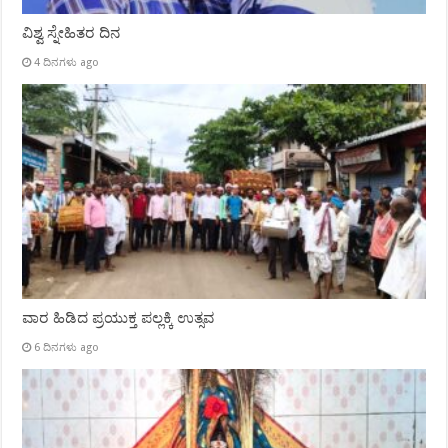
ವಿಶ್ವ ಸ್ನೇಹಿತರ ದಿನ
4 ದಿನಗಳು ago
ವಾರ ಹಿಡಿದ ಪ್ರಯುಕ್ತ ಪಲ್ಲಕ್ಕಿ ಉತ್ಸವ
6 ದಿನಗಳು ago