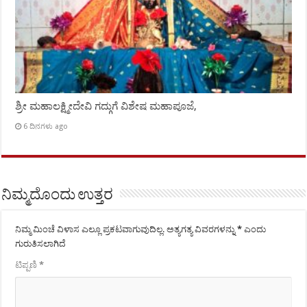
ಶ್ರೀ ಮಹಾಲಕ್ಷ್ಮೀದೇವಿ ಗದ್ಗುಗೆ ವಿಶೇಷ ಮಹಾಪೂಜೆ,
6 ದಿನಗಳು ago
ನಿಮ್ಮದೊಂದು ಉತ್ತರ
ನಿಮ್ಮ ಮಿಂಚೆ ವಿಳಾಸ ಎಲ್ಲೂ ಪ್ರಕಟವಾಗುವುದಿಲ್ಲ.
ಅತ್ಯಗತ್ಯ ವಿವರಗಳನ್ನು
*
ಎಂದು
ಗುರುತಿಸಲಾಗಿದೆ
ಟಿಪ್ಪಣಿ
*