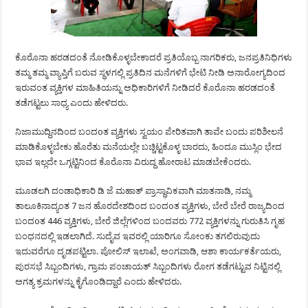
ಕೊರೊನಾ ಹರಡದಂತೆ ನೋಡಿಕೊಳ್ಳಬೇಕಾದರೆ ಪ್ರತಿಯೊಬ್ಬ ನಾಗರಿಕರು, ಜನಪ್ರತಿನಿಧಿಗಳು
ತಮ್ಮ ತಮ್ಮ ವ್ಯಾಪ್ತಿಗೆ ಬರುವ ಸ್ಥಳಗಲ್ಲಿ ಪ್ರತಿದಿನ ಮನೆಗಳಿಗೆ ಭೇಟಿ ನೀಡಿ ಅನಾರೋಗ್ಯದಿಂದ
ಇರುವಂತ ವ್ಯಕ್ತಿಗಳ ಮಾಹಿತಿಯನ್ನು ಅಧಿಕಾರಿಗಳಿಗೆ ನೀಡಿದರೆ ಕೊರೊನಾ ಹರಡದಂತೆ
ತಡೆಗಟ್ಟಲು ಸಾಧ್ಯ ಎಂದು ಹೇಳಿದರು.
ನಿಜಾಮುದ್ದಿನದಿಂದ ಬಂದoತ ವ್ಯಕ್ತಿಗಳು ಸ್ವಯಂ ಪೇರಿತವಾಗಿ ತಾವೇ ಬಂದು ಪರಿಶೀಲನೆ
ಮಾಡಿಕೊಳ್ಳಬೇಕು ಹೊರೆತು ಮನೆಯಲ್ಲೇ ಬಚ್ಚಿಟ್ಟಕೊಳ್ಳ ಬಾರದು, ಹಿಂದೂ ಮುಸ್ಲಿಂ ಭೇದ
ಭಾವ ಇಲ್ಲದೇ ಒಗ್ಗಟ್ಟಿನಿಂದ ಕೊರೊನಾ ವಿರುದ್ದ ಹೋರಾಟ ಮಾಡಬೇಕೆಂದರು.
ಮೂಡಲಗಿ ದಂಡಾಧಿಕಾರಿ ಡಿ ಜೆ ಮಹಾತ್ ಪ್ರಾಸ್ಥಾವಿಕವಾಗಿ ಮಾತನಾಡಿ, ನಮ್ಮ
ತಾಲೂಕಿನಾದ್ಯಂತ 7 ಜನ ಹೊರದೇಶದಿಂದ ಬಂದoತ ವ್ಯಕ್ತಿಗಳು, ಬೇರೆ ಬೇರೆ ರಾಜ್ಯದಿಂದ
ಬಂದoತ 446 ವ್ಯಕ್ತಿಗಳು, ಬೇರೆ ಜಿಲ್ಲೆಗಳಿಂದ ಬಂದವರು 772 ವ್ಯಕ್ತಿಗಳನ್ನು ಗುರುತಿಸಿ ಗೃಹ
ಬಂಧನದಲ್ಲಿ ಇಡಲಾಗಿದೆ. ಸುದೈವ ಇವರಲ್ಲಿ ಯಾರಿಗೂ ಸೋಂಕು ತಗಲಿರುವುದು
ಇದುವರೆಗೂ ದೃಡಪಟ್ಟಿಲಾ. ಪೋಲಿಸ್ ಇಲಾಖೆ, ಅಂಗವಾಡಿ, ಆಶಾ ಕಾರ್ಯಕರ್ತೆಯರು,
ಪುರಸಭೆ ಸಿಬ್ಬಂದಿಗಳು, ಗ್ರಾಮ ಪಂಚಾಯತ್ ಸಿಬ್ಬಂದಿಗಳು ರೋಗ ತಡೆಗಟ್ಟುವ ನಿಟ್ಟಿನಲ್ಲಿ
ಅಗತ್ಯ ಕ್ರಮಗಳನ್ನು ಕೈಗೊಂಡಿದ್ದಾರೆ ಎಂದು ಹೇಳಿದರು.