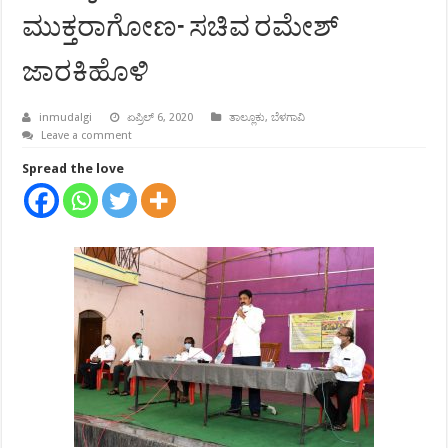
ಮುಕ್ತರಾಗೋಣ- ಸಚಿವ ರಮೇಶ್
ಜಾರಕಿಹೊಳಿ
inmudalgi
ಏಪ್ರಿಲ್ 6, 2020
ತಾಲ್ಲೂಕು
,
ಬೆಳಗಾವಿ
Leave a comment
Spread the love