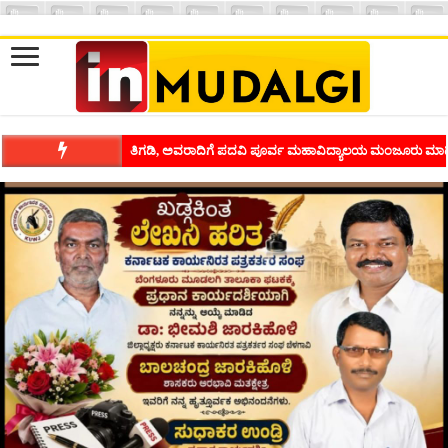
ತಿಗಡಿ, ಅವರಾದಿಗೆ ಪದವಿ ಪೂರ್ವ ಮಹಾವಿದ್ಯಾಲಯ ಮಂಜೂರು ಮಾಡ