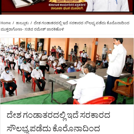
Home
/
ತಾಲ್ಲೂಕು
/
ದೇಶ ಗಂಡಾತರದಲ್ಲಿ ಇದೆ ಸರಕಾರದ ಸೌಲಭ್ಯ ಪಡೆದು ಕೊರೊನಾದಿಂದ
ಮುಕ್ತರಾಗೋಣ- ಸಚಿವ ರಮೇಶ್ ಜಾರಕಿಹೊಳಿ
ದೇಶ ಗಂಡಾತರದಲ್ಲಿ ಇದೆ ಸರಕಾರದ
ಸೌಲಭ್ಯ ಪಡೆದು ಕೊರೊನಾದಿಂದ