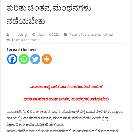
ಕುರಿತು ಚಿಂತನ, ಮಂಥನಗಳು
ನಡೆಯಬೇಕು
inmudalgi
ಮಾರ್ಚ್ 1, 2022
Recent Posts
,
ತಾಲ್ಲೂಕು
,
ಬೆಳಗಾವಿ
Leave a comment
Spread the love
ಮೂಡಲಯಲ್ಲಿ ದಲಿತ ವಚನಕಾರರ ಜಯಂತಿ ಆಚರಣೆ
ದಲಿತ ವಚನಕಾರ ಕುರಿತು ಚಿಂತನ, ಮಂಥನಗಳು ನಡೆಯಬೇಕು
ಮೂಡಲಗಿ: ‘ದಲಿತ ವಚನಕಾರರ ಸಾಧನೆ, ಸಂದೇಶಗಳ ಬಗ್ಗೆ ಯುವ ಪೀಳಿಗೆಗೆ ಗೊತ್ತಾಗುವ
ರೀತಿಯಲ್ಲಿ ನಿರಂತರವಾಗಿ ಚಿಂತನ, ಮಂಥನಗಳು ನಡೆಯಬೇಕು’ ಎಂದು ಕ್ಷೇತ್ರ
ಶಿಕ್ಷಣಾಧಿಕಾರಿ ಅಜಿತ ಮನ್ನಿಕೇರಿ ಹೇಳಿದರು.
ಇಲ್ಲಿಯ ತಹಶೀಲ್ದಾರ್ ಕಚೇರಿಯ ಸಭಾಭವನದಲ್ಲಿ ಮಂಗಳವಾರ ದಲಿತ ವಚನಕಾರರ