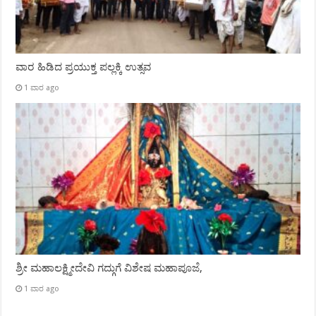
ವಾರ ಹಿಡಿದ ಪ್ರಯುಕ್ತ ಪಲ್ಲಕ್ಕಿ ಉತ್ಸವ
1 ವಾರ ago
ಶ್ರೀ ಮಹಾಲಕ್ಷ್ಮೀದೇವಿ ಗದ್ಗುಗೆ ವಿಶೇಷ ಮಹಾಪೂಜೆ,
1 ವಾರ ago