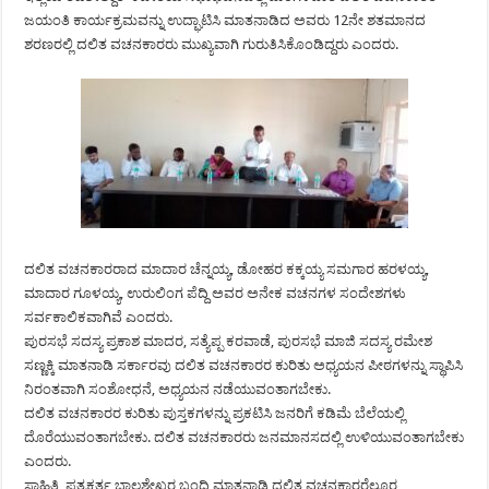
ಜಯಂತಿ ಕಾರ್ಯಕ್ರಮವನ್ನು ಉದ್ಘಾಟಿಸಿ ಮಾತನಾಡಿದ ಅವರು 12ನೇ ಶತಮಾನದ
ಶರಣರಲ್ಲಿ ದಲಿತ ವಚನಕಾರರು ಮುಖ್ಯವಾಗಿ ಗುರುತಿಸಿಕೊಂಡಿದ್ದರು ಎಂದರು.
ದಲಿತ ವಚನಕಾರರಾದ ಮಾದಾರ ಚೆನ್ನಯ್ಯ, ಡೋಹರ ಕಕ್ಕಯ್ಯ ಸಮಗಾರ ಹರಳಯ್ಯ,
ಮಾದಾರ ಗೂಳಯ್ಯ, ಉರುಲಿಂಗ ಪೆದ್ದಿ ಅವರ ಅನೇಕ ವಚನಗಳ ಸಂದೇಶಗಳು
ಸರ್ವಕಾಲಿಕವಾಗಿವೆ ಎಂದರು.
ಪುರಸಭೆ ಸದಸ್ಯ ಪ್ರಕಾಶ ಮಾದರ, ಸತ್ಯೆಪ್ಪ ಕರವಾಡೆ, ಪುರಸಭೆ ಮಾಜಿ ಸದಸ್ಯ ರಮೇಶ
ಸಣ್ಣಕ್ಕಿ ಮಾತನಾಡಿ ಸರ್ಕಾರವು ದಲಿತ ವಚನಕಾರರ ಕುರಿತು ಅಧ್ಯಯನ ಪೀಠಗಳನ್ನು ಸ್ಥಾಪಿಸಿ
ನಿರಂತವಾಗಿ ಸಂಶೋಧನೆ, ಅಧ್ಯಯನ ನಡೆಯುವಂತಾಗಬೇಕು.
ದಲಿತ ವಚನಕಾರರ ಕುರಿತು ಪುಸ್ತಕಗಳನ್ನು ಪ್ರಕಟಿಸಿ ಜನರಿಗೆ ಕಡಿಮೆ ಬೆಲೆಯಲ್ಲಿ
ದೊರೆಯುವಂತಾಗಬೇಕು. ದಲಿತ ವಚನಕಾರರು ಜನಮಾನಸದಲ್ಲಿ ಉಳಿಯುವಂತಾಗಬೇಕು
ಎಂದರು.
ಸಾಹಿತಿ, ಪತ್ರಕರ್ತ ಬಾಲಶೇಖರ ಬಂದಿ ಮಾತನಾಡಿ ದಲಿತ ವಚನಕಾರರೆಲ್ಲೂರ