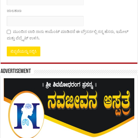
ಜಾಲತಾಣ
ಮುಂದಿನ ಬಾರಿ ನಾನು ಕಾಮೆಂಟ್ ಮಾಡಿದರೆ ಈ ಬ್ರೌಸರ್ನಲ್ಲಿ ನನ್ನ ಹೆಸರು, ಇಮೇಲ್
ಮತ್ತು ವೆಬ್ಸೈಟ್ ಉಳಿಸಿ.
Advertisement