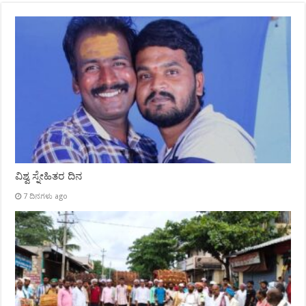
ವಿಶ್ವ ಸ್ನೇಹಿತರ ದಿನ
7 ದಿನಗಳು ago