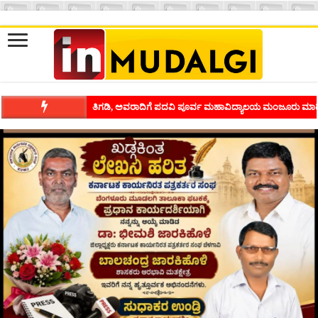
ಶಿವಾಪುರದಲ್ಲಿ ಕವಿಗೋಷ್ಠಿಯ ಸಂಭ್ರಮ ಭಾವನೆಗಳನ್ನು ಕಟ್ಟಿಕೊಡುವ ಕಲೆಗ