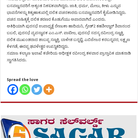
ಬಸವಣ್ಣನವರಿಗೆ ಅತ್ಯಂತ ನಿಕಟಕವಾಗಿದ್ದರು. ಜಾತಿ, ಧರ್ಮ, ಮೇಲು, ಕೀಳು ಎನ್ನುವ
ಭಾವನೆಗಳನ್ನು ಕಿತ್ತುಹಾಕುವಲ್ಲಿ ದಲಿತ ವಚನಕಾರರು ಬಸವಣ್ಣನವರಿಗೆ ಕೈಜೋಡಿಸಿದ್ದರು.
ವಚನ ಸಾಹಿತ್ಯಕ್ಕೆ ದಲಿತ ಶರಣರ ಕೊಡುಗೆಯು ಅಪಾರವಾಗಿದೆ ಎಂದರು.
ಅತಿಥಿಯಾಗಿ ಪುರಸಭೆ ಉಪಾಧ್ಯಕ್ಷೆ ರೇಣುಕಾ ಹಾದಿಮನಿ, ಗ್ರೇಡ್2 ತಹಶೀಲ್ದಾರ್ ಶಿವಾನಂದ
ಬಬಲಿ, ಪುರಸಭೆ ವ್ಯವಸ್ಥಾಪಕ ಎಂ.ಎಸ್. ಪಾಟೀಲ, ಪುರಸಭೆ ಸದಸ್ಯ ರವೀಂದ್ರ ಸಣ್ಣಕ್ಕಿ,
ದಲಿತ ಮುಖಂಡರಾದ ಶಾಬಪ್ಪ ಸಣ್ಣಕ್ಕಿ, ಬಾಳೇಶ ಬನ್ನಟ್ಟಿ, ಎಬಿಜೇಜರ ಕರಬನ್ನವರ, ಲಕ್ಷ್ಮಣ
ಕೆಳಗಡೆ, ಈರಪ್ಪ ಢವಳೇಶ್ವರ ಉಪಸ್ಥಿತರಿದ್ದರು.
ಸಮಾಜ ಕಲ್ಯಾಣ ಇಲಾಖೆ ಕಚೇರಿಯ ಅಧೀಕ್ಷಕ ರವೀಂದ್ರ ತಳವಾರ ಪ್ರಾಸ್ತಾವಿಕ ಮಾತನಾಡಿ
ಸ್ವಾಗತಿಸಿದರು.
Spread the love