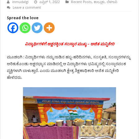
inmudalgi
ಏಪ್ರಿಲ್ 1, 2022
Recent Posts
,
ತಾಲ್ಲೂಕು
,
ಬೆಳಗಾವಿ
Leave a comment
Spread the love
ವಿದ್ಯಾರ್ಥಿಗಳಿಗೆ ಅಕ್ಷರಕ್ಕಿಂತ ಸಂಸ್ಕಾರ ಮುಖ್ಯ – ಅಜಿತ ಮನ್ನಿಕೇರಿ
ಮೂಡಲಗಿ : ವಿದ್ಯಾರ್ಥಿಗಳು ನಮ್ಮ ನಾಡಿನ ಹಬ್ಬ-ಹರಿದಿನಗಳು, ಸಂಸ್ಕøತಿ, ಸಂಸ್ಕಾರಗಳನ್ನು
ಅರಿತುಕೊಂಡು ಅಕ್ಷರಭ್ಯಾಸ ಮಾಡಿದಲ್ಲಿ ಆ ವಿದ್ಯಾರ್ಥಿಗಳು ಭವಿಷ್ಯದಲ್ಲಿ ಸಂಸ್ಕಾರವಂತ
ವ್ಯಕ್ತಿಗಳಾಗಿ ಬಾಳುತ್ತಾರೆ. ಎಂದು ಮೂಡಲಗಿ ಕ್ಷೇತ್ರ ಶಿಕ್ಷಣಾಧಿಕಾರಿ ಅಜಿತ ಮನ್ನಿಕೇರಿ
ಹೇಳಿದರು.