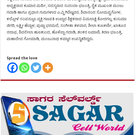
ಅಧ್ಯಕ್ಷರಾದ ಕುಮಾರ ಮರ್ದಿ, ಸದಸ್ಯರಾದ ಸುನಂದಾ ಭಜಂತ್ರಿ, ರೈತ ಮುಖಂಡ ಮಂಜು
ಗದಾಡಿ ಹಾಗೂ ಪ್ರಧಾನ ಗುರುಗಳಾದ ಎ.ವ್ಹಿ ಗಿರೆಣ್ಣವರ, ಶಿವಾನಂದ ಸೋಮವ್ವಗೋಳ,
ಕಲ್ಲೋಳಿ ಸಂಪನ್ಮೂಲ ವ್ಯಕ್ತಿ ಗಣಪತಿ ಉಪ್ಪಾರ ಶಿಕ್ಷಕರಾದ ವಿಮಲಾಕ್ಷಿ ತೋರಗಲ್ಲ, ಕುಸುಮಾ
ಚಿಗರಿ, ಲಕ್ಷ್ಮೀ ಹೆಬ್ಬಾಳ, ಪುಷ್ಪಾ ಭರಮದೆ, ಸಂಗೀತಾ ತಳವಾರ, ಶೀಲಾ ಕುಲಕರ್ಣಿ, ಖಾತೂನ
ನದಾಫ, ಶಿವಲೀಲಾ ಹುಲಕುಂದ, ಹೊಳೆಪ್ಪಾ ಗದಾಡಿ, ಶಂಕರ ಲಮಾಣಿ, ಕಿರಣ ಭಜಂತ್ರಿ,
ಮಹಾದೇವ ಗೋಮಾಡಿ, ಮಂಜುನಾಥ ಕಮ್ಮಾರ ಉಪಸ್ಥಿತರಿದ್ದರು.
Spread the love