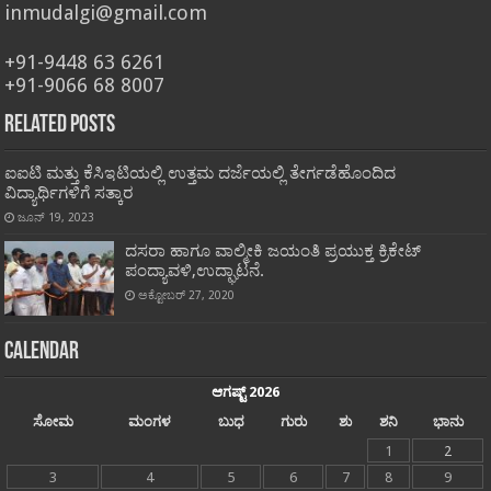
inmudalgi@gmail.com
+91-9448 63 6261
+91-9066 68 8007
Related Posts
ಐಐಟಿ ಮತ್ತು ಕೆಸಿಇಟಿಯಲ್ಲಿ ಉತ್ತಮ ದರ್ಜೆಯಲ್ಲಿ ತೇರ್ಗಡೆಹೊಂದಿದ
ವಿದ್ಯಾರ್ಥಿಗಳಿಗೆ ಸತ್ಕಾರ
ಜೂನ್ 19, 2023
ದಸರಾ ಹಾಗೂ ವಾಲ್ಮೀಕಿ ಜಯಂತಿ ಪ್ರಯುಕ್ತ ಕ್ರಿಕೇಟ್
ಪಂದ್ಯಾವಳಿ,ಉದ್ಘಾಟನೆ.
ಅಕ್ಟೋಬರ್ 27, 2020
Calendar
ಆಗಷ್ಟ್ 2026
ಸೋಮ
ಮಂಗಳ
ಬುಧ
ಗುರು
ಶು
ಶನಿ
ಭಾನು
1
2
3
4
5
6
7
8
9