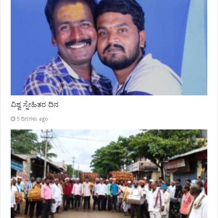
ವಿಶ್ವ ಸ್ನೇಹಿತರ ದಿನ
5 ದಿನಗಳು ago