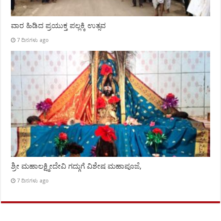
ವಾರ ಹಿಡಿದ ಪ್ರಯುಕ್ತ ಪಲ್ಲಕ್ಕಿ ಉತ್ಸವ
7 ದಿನಗಳು ago
ಶ್ರೀ ಮಹಾಲಕ್ಷ್ಮೀದೇವಿ ಗದ್ಗುಗೆ ವಿಶೇಷ ಮಹಾಪೂಜೆ,
7 ದಿನಗಳು ago