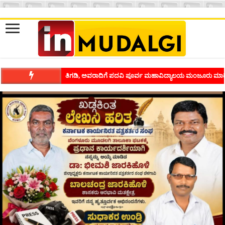
ಶಿವಾಪುರದಲ್ಲಿ ಕವಿಗೋಷ್ಠಿಯ ಸಂಭ್ರಮ ಭಾವನೆಗಳನ್ನು ಕಟ್ಟಿಕೊಡುವ ಕಲೆಗ