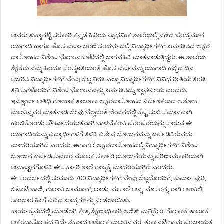
ಅವರು ತುಕ್ಕಾನಟ್ಟಿ ಸರಕಾರಿ ಕನ್ನಡ ಹಿರಿಯ ಪ್ರಾಥಮಿಕ ಶಾಲೆಯಲ್ಲಿ ನಡೆದ ಚಂದ್ರಮಾನ
ಯುಗಾದಿ ಹಾಗೂ ಹೊಸ ವರ್ಷಾಚರಣೆ ಸಂದರ್ಭದಲ್ಲಿ ವಿದ್ಯಾರ್ಥಿಗಳಿಗೆ ಏರ್ಪಡಿಸಿದ ಅಕ್ಷರ
ದಾಸೋಹದ ವಿಶೇಷ ಭೋಜನಕೂಟದಲ್ಲಿ ಭಾಗವಹಿಸಿ ಮಾತನಾಡುತ್ತಿದ್ದರು. ಈ ಶಾಲೆಯ
ಶಿಕ್ಷಕರು ನಮ್ಮ ಹಿಂದೂ ಸಂಸ್ಕøತಿಯಂತೆ ಹೊಸ ವರ್ಷವನ್ನು ಯುಗಾದಿ ಹಬ್ಬದ ದಿನ
ಆಚರಿಸಿ ವಿದ್ಯಾರ್ಥಿಗಳಿಗೆ ಬೇವು ಬೆಲ್ಲ ನೀಡಿ ಎಲ್ಲಾ ವಿದ್ಯಾರ್ಥಿಗಳಿಗೆ ವಿವಿಧ ರೀತಿಯ ತಿಂಡಿ
ತಿನಿಸುಗಳೊಂದಿಗೆ ವಿಶೇಷ ಭೋಜನವನ್ನು ಏರ್ಪಡಿಸಿದ್ದು ಶ್ಲಾಘನೀಯ ಎಂದರು.
ಇನ್ನೋರ್ವ ಅತಿಥಿ ಗೋಕಾಕ ತಾಲೂಕಾ ಅಕ್ಷರದಾಸೋಹದ ನಿರ್ದೆಶಕರಾದ ಅಶೋಕ
ಮಲಬನ್ನವರ ಮಾತನಾಡಿ ಬೇವು ಬೆಲ್ಲದಂತೆ ಜೀವನದಲ್ಲಿ ಕಷ್ಟ ಸುಖ ಸಮಾನವಾಗಿ
ಹಂಚಿಕೊಂಡು ಸೌರ್ಹಾದಯುತವಾಗಿ ಬಾಳಬೆಕೆಂಬ ಪರಂಪರೆಯನ್ನು ಸಾರುವ ಈ
ಯುಗಾದಿಯನ್ನು ವಿದ್ಯಾರ್ಥಿಗಳಿಗೆ ತಿಳಿಸಿ ವಿಶೇಷ ಭೋಜನವನ್ನು ಏರ್ಪಡಿಸಿರುವದು
ಮಾದರಿಯಾಗಿದೆ ಎಂದರು. ಈಗಾಗಲೆ ಅಕ್ಷರದಾಸೋಹದಲ್ಲಿ ವಿದ್ಯಾರ್ಥಿಗಳಿಗೆ ವಿಶೇಷ
ಭೋಜನ ಏರ್ಪಡಿಸುವದರ ಮೂಲಕ ಸರ್ಕಾರಿ ಯೋಜನೆಯನ್ನು ಪರಿಣಾಮಕಾರಿಯಾಗಿ
ಅನುಷ್ಟಾನಗೊಳಿಸಿ ಈ ಸರ್ಕಾರಿ ಶಾಲೆ ರಾಜ್ಯಕ್ಕೆ ಮಾದರಿಯಾಗಿದೆ ಎಂದರು.
ಈ ಸಂದರ್ಭದಲ್ಲಿ ಸುಮಾರು 700 ವಿದ್ಯಾರ್ಥಿಗಳಿಗೆ ಬೇವು ಬೆಲ್ಲದೊಂದಿಗೆ, ಕುರ್ಮಾ ಪುರಿ,
ಬಟಾಟಿ ಬಾಜಿ, ಗುಲಾಬ ಜಾಮೂನ್, ಲಾಡು, ಮಸಾಲೆ ಅನ್ನ, ಮೊಸರನ್ನ, ರಾಗಿ ಅಂಬಲಿ,
ಸಾಂಬಾರ ಹೀಗೆ ವಿವಿಧ ಖಾದ್ಯಗಳನ್ನು ನೀಡಲಾಯಿತು.
ಕಾರ್ಯಕ್ರಮದಲ್ಲಿ ಮೂಡಲಗಿ ಕೇತ್ರ ಶಿಕ್ಷಣಾಧಿಕಾರಿ ಅಜಿತ್ ಮನ್ನಿಕೇರಿ, ಗೋಕಾಕ ತಾಲೂಕ
ಅಕ್ಷರದಾಸೋಹದ ನಿರ್ದೆಶಕರಾದ ಅಶೋಕ ಮಲಬನ್ನವರ, ತುಕ್ಕಾನಟ್ಟಿ ಗ್ರಾಮ ಪಂಚಾಯತ