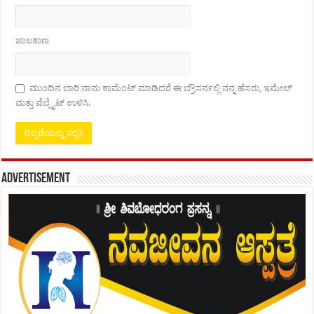
ಜಾಲತಾಣ
ಮುಂದಿನ ಬಾರಿ ನಾನು ಕಾಮೆಂಟ್ ಮಾಡಿದರೆ ಈ ಬ್ರೌಸರ್ನಲ್ಲಿ ನನ್ನ ಹೆಸರು, ಇಮೇಲ್
ಮತ್ತು ವೆಬ್ಸೈಟ್ ಉಳಿಸಿ.
Advertisement