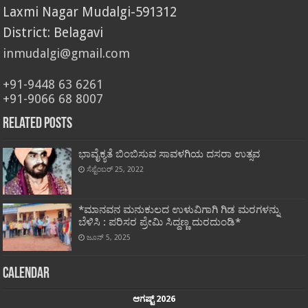
Laxmi Nagar Mudalgi-591312
District: Belagavi
inmudalgi@gmail.com
+91-9448 63 6261
+91-9066 68 8007
Related Posts
ಭಾವೈಕ್ಯತೆ ಬಿಂಬಿಸುವ ಸಾವಳಗಿಯ ದಸರಾ ಉತ್ಸವ
ಸೆಪ್ಟೆಂಬರ್ 25, 2022
*ಮಾನವನ ಮನುಕುಲದ ಉಳುವಿಗಾಗಿ ಗಿಡ ಮರಗಳನ್ನು
ಬೆಳಿಸಿ : ಪರಿಸರ ಪ್ರೇಮಿ ಸಿದ್ದಣ್ಣ ದುರದುಂಡಿ*
ಜೂನ್ 5, 2025
Calendar
ಆಗಷ್ಟ್ 2026