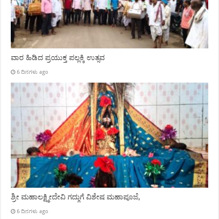
ವಾರ ಹಿಡಿದ ಪ್ರಯುಕ್ತ ಪಲ್ಲಕ್ಕಿ ಉತ್ಸವ
6 ದಿನಗಳು ago
ಶ್ರೀ ಮಹಾಲಕ್ಷ್ಮೀದೇವಿ ಗದ್ಗುಗೆ ವಿಶೇಷ ಮಹಾಪೂಜೆ,
6 ದಿನಗಳು ago