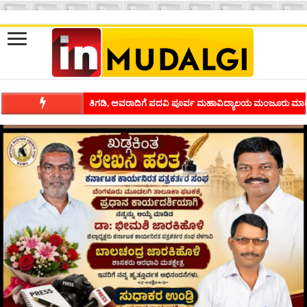
ತಿಗಡಿ, ಅವರಾದಿಗೆ ಪದವಿ ಪೂರ್ವ ಮಹಾವಿದ್ಯಾಲಯ ಮಂಜೂರು ಮಾಡ