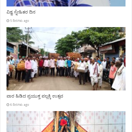
ವಿಶ್ವ ಸ್ನೇಹಿತರ ದಿನ
5 ದಿನಗಳು ago
ವಾರ ಹಿಡಿದ ಪ್ರಯುಕ್ತ ಪಲ್ಲಕ್ಕಿ ಉತ್ಸವ
6 ದಿನಗಳು ago