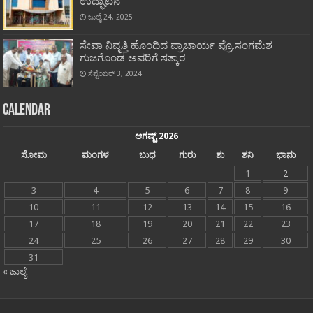
ಉದ್ಘಾಟನೆ
ಜುಲೈ 24, 2025
ಸೇವಾ ನಿವೃತ್ತಿ ಹೊಂದಿದ ಪ್ರಾಚಾರ್ಯ ಪ್ರೊ.ಸಂಗಮೆಶ
ಗುಜಗೊಂಡ ಅವರಿಗೆ ಸತ್ಕಾರ
ಸೆಪ್ಟೆಂಬರ್ 3, 2024
Calendar
ಆಗಷ್ಟ್ 2026
ಸೋಮ
ಮಂಗಳ
ಬುಧ
ಗುರು
ಶು
ಶನಿ
ಭಾನು
1
2
3
4
5
6
7
8
9
10
11
12
13
14
15
16
17
18
19
20
21
22
23
24
25
26
27
28
29
30
31
« ಜುಲೈ