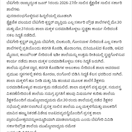
ಬೆಟಗೇರಿ: ರಾಜ್ಯಾದ್ಯಂತ ಜೂನ್ 1ರಂದು 2026-27ನೇ ಸಾಲಿನ ಶೈಕ್ಷಣಿಕ ಸಾಲಿನ ಸರ್ಕಾರಿ
ಶಾಲೆಗಳು
ಪುನರಾರಂಭಗೊಳ್ಳಿರುವ ಹಿನ್ನಲೆಯಲ್ಲಿ ಮೂಡಲಗಿ
ಶೈಕ್ಷಣಿಕ ವಲಯದ ಬೆಟಗೇರಿ ಕ್ಲಸ್ಟರ್ ವ್ಯಾಪ್ತಿಯ ಎಲ್ಲ ಸರ್ಕಾರಿ ಪ್ರೌಢ ಶಾಲೆಗಳಲ್ಲಿ ಮೇ.30
ಮತ್ತು ಮೇ.31ರಂದು ಶಾಲಾ ಮಕ್ಕಳ ಬರಮಾಡಿಕೊಳ್ಳಲು ಸ್ವಚ್ಛತಾ ಕಾರ್ಯ ಸೇರಿದಂತೆ
ಸಕಲ ಸಿದ್ಧತೆ ನಡೆದಿದೆ.
ಬೆಟಗೇರಿ ಕ್ಲಸ್ಟರ್ ವ್ಯಾಪ್ತಿಯ ಬೆಟಗೇರಿ, ಬಿಲಕುಂದಿ, ಗೋಸಬಾಳ ಸೇರಿದಂತೆ ಎಲ್ಲ ಸರ್ಕಾರಿ
ಶಾಲೆಗಳಲ್ಲಿ ಪ್ರತಿಯೊಂದು ತರಗತಿ ಕೊಠಡಿ, ಹೊರಾಂಗಣ, ಬಿಸಿಯೂಟದ ಕೊಠಡಿ, ಆಟದ
ಮೈದಾನ, ಕಾಂಪೌಂಡ್ ಸೇರಿದಂತೆ ಇಡೀ ಶಾಲೆಯನ್ನು ಉತ್ತಮ ರೀತಿಯಲ್ಲಿ ಸ್ವಚ್ಚಗೊಳಿಸುವ
ಕಾರ್ಯ ನಡೆದು ಶಾಲಾ ಮಕ್ಕಳ ಬರಮಾಡಿಕೊಳ್ಳಲು ಸಕಲ ಸಿದ್ಧತೆ ಜರುಗಿದೆ.
ಶಾಲೆಯ ಪ್ರವೇಶ ದ್ವಾರ, ತರಗತಿ ಕೊಠಡಿಗಳ ಅಲಂಕಾಲ ಸೇರಿದಂತೆ ಶಾಲಾ ಆವರಣದ
ಪ್ರಮುಖ ಸ್ಥಳಗಳಲ್ಲಿ ತಳಿರು ತೋರಣ, ರಂಗೋಲಿ ಬಿಡಿಸಿ ಸಿದ್ಧತೆ ಕೆಲಸ ಭರದಿಂದ ಸಾಗಿದೆ.
ಶಾಲಾ ಮಕ್ಕಳಿಗೆ ಹೂ ನೀಡಿ ಮತ್ತು ಸಿಹಿ ಹಂಚುವ ಮೂಲಕ ಶಾಲೆಗೆ ಶಿಕ್ಷಕರು
ಬರಮಾಡಿಕೊಳ್ಳುವ ಕಾರ್ಯಕ್ರಮ ನಡೆಯಲಿದೆ. ಶಾಲಾ ಮಕ್ಕಳಿಗೆ ಪಠ್ಯ ಪುಸ್ತಕ, ಸಮವಸ್ತ್ರ
ವಿತರಣೆಸೇರಿದಂತೆ ಶಾಲೆಯ ಸಮಗ್ರ ಪ್ರಗತಿಗೆ ಹಲವು ವಿಷಯಗಳ ಕುರಿತು ಶಾಲೆಯ
ಶಿಕ್ಷಕರೊಂದಿಗೆ ಮುಖ್ಯೋಪಾಧ್ಯಯರು ಮೇ.30 ರಂದು ಶಾಲೆಯಲ್ಲಿ ನಡೆದ ಶಿಕ್ಷಕರ
ಸಭೆಯಲ್ಲಿ ಚರ್ಚಿಸಲಾಗಿz.É ಪ್ರಸಕ್ತ ಸಾಲಿನ ಶಾಲೆಯ ಎಲ್ಲ ಮಕ್ಕಳಿಗೆಮತ್ತು ಪಾಲಕರಿಗೆ
ಮಾವಿನ ಹಣ್ಣು ಸಿಕರಣೆ ವಿಶೇಷ ಊಟದವ್ಯವಸ್ಥೆಯೊಂದಿಗೆ ಪ್ರಸಕ್ತ ಶಾಲಾ
ಪ್ರಾರಂಭೋತ್ಸವವನ್ನುಅದ್ಧೂರಿಯಾಗಿ ಮಾಡಲಾಗುವುದು ಎಂದು ಬೆಟಗೇರಿ ವಿವಿಡಿ
ಸರ್ಕಾರಿಪ್ರೌಢ ಶಾಲೆಯ ಮುಖ್ಯೋಪಾಧ್ಯಯ ರಮೇಶ