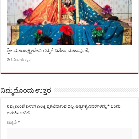
ಶ್ರೀ ಮಹಾಲಕ್ಷ್ಮೀದೇವಿ ಗದ್ಗುಗೆ ವಿಶೇಷ ಮಹಾಪೂಜೆ,
6 ದಿನಗಳು ago
ನಿಮ್ಮದೊಂದು ಉತ್ತರ
ನಿಮ್ಮ ಮಿಂಚೆ ವಿಳಾಸ ಎಲ್ಲೂ ಪ್ರಕಟವಾಗುವುದಿಲ್ಲ.
ಅತ್ಯಗತ್ಯ ವಿವರಗಳನ್ನು
*
ಎಂದು
ಗುರುತಿಸಲಾಗಿದೆ
ಟಿಪ್ಪಣಿ
*