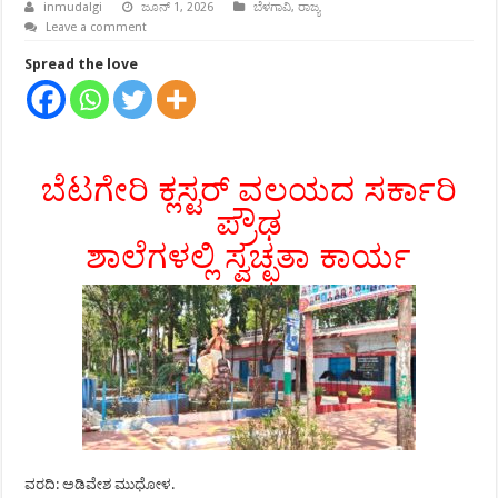
inmudalgi
ಜೂನ್ 1, 2026
ಬೆಳಗಾವಿ
,
ರಾಜ್ಯ
Leave a comment
Spread the love
ಬೆಟಗೇರಿ ಕ್ಲಸ್ಟರ್ ವಲಯದ ಸರ್ಕಾರಿ
ಪ್ರೌಢ
ಶಾಲೆಗಳಲ್ಲಿ ಸ್ವಚ್ಛತಾ ಕಾರ್ಯ
ವರದಿ: ಅಡಿವೇಶ ಮುಧೋಳ.