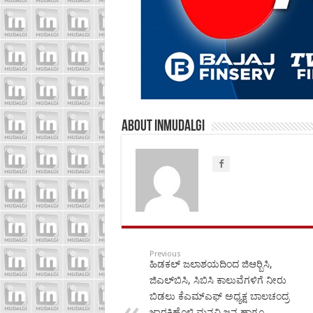
About inmudalgi
Previous
ಹಿಡಕಲ್ ಜಲಾಶಯದಿಂದ ಜಿಆರ್‍ಬಿಸಿ,
ಜಿಎಲ್‍ಬಿಸಿ, ಸಿಬಿಸಿ ಕಾಲುವೆಗಳಿಗೆ ನೀರು
ಬಿಡಲು ಕೆಎಮ್‍ಎಫ್ ಅಧ್ಯಕ್ಷ ಬಾಲಚಂದ್ರ
ಜಾರಕಿಹೊಳಿ ಮನವಿ ಜನ ಹಾಗೂ