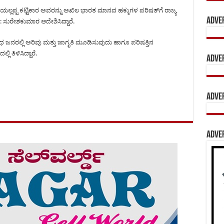
ಯಲ್ಲಪ್ಪ ಕಟ್ಟಿಕಾರ ಅವರನ್ನು ಅಖಿಲ ಭಾರತ ಮಾನವ ಹಕ್ಕುಗಳ ಪರಿಷತ್‍ಗೆ ರಾಜ್ಯ
Adve
ಾ: ಸುರೇಶಕುಮಾರ ಆದೇಶಿಸಿದ್ದಾರೆ.
ಂಧ ಜನರಲ್ಲಿ ಅರಿವು ಮತ್ತು ಜಾಗೃತಿ ಮೂಡಿಸುವುದು ಹಾಗೂ ಪರಿಷತ್ತಿನ
ಿ ತಿಳಿಸಿದ್ದಾರೆ.
Adve
Adve
Adve