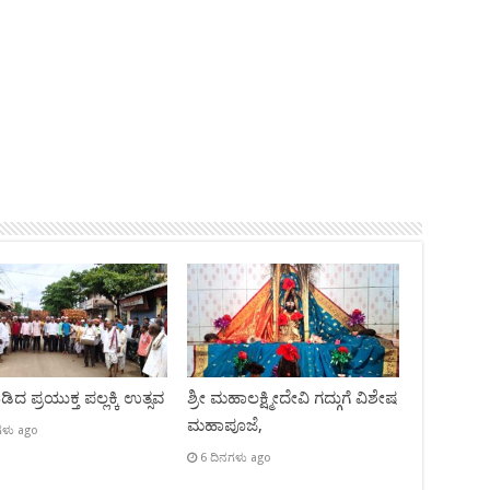
ಿದ ಪ್ರಯುಕ್ತ ಪಲ್ಲಕ್ಕಿ ಉತ್ಸವ
ಶ್ರೀ ಮಹಾಲಕ್ಷ್ಮೀದೇವಿ ಗದ್ಗುಗೆ ವಿಶೇಷ
ಮಹಾಪೂಜೆ,
ಗಳು ago
6 ದಿನಗಳು ago