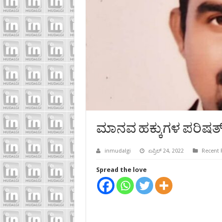
ಮಾನವ ಹಕ್ಕುಗಳ ಪರಿಷತ್‍ಗೆ
inmudalgi
ಏಪ್ರಿಲ್ 24, 2022
Recent 
Spread the love