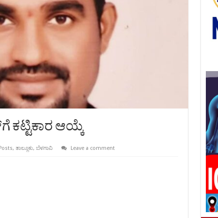
 ಕಟ್ಟಿಕಾರ ಆಯ್ಕೆ
Posts
,
ತಾಲ್ಲೂಕು
,
ಬೆಳಗಾವಿ
Leave a comment