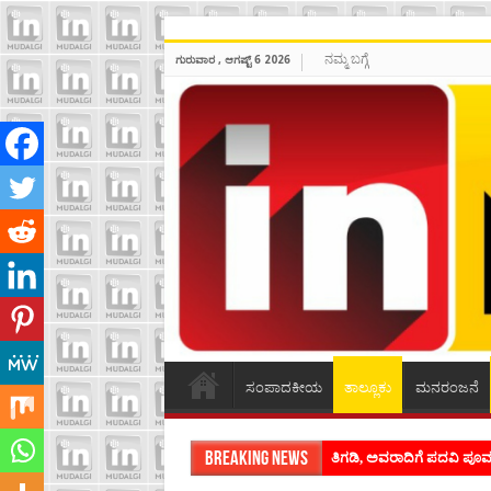
ನಮ್ಮ ಬಗ್ಗೆ
ಗುರುವಾರ , ಆಗಷ್ಟ್ 6 2026
ಸಂಪಾದಕೀಯ
ತಾಲ್ಲೂಕು
ಮನರಂಜನೆ
Breaking News
ಶಿವಾಪುರದಲ್ಲಿ ಕವಿಗೋಷ್ಠಿಯ ಸಂ