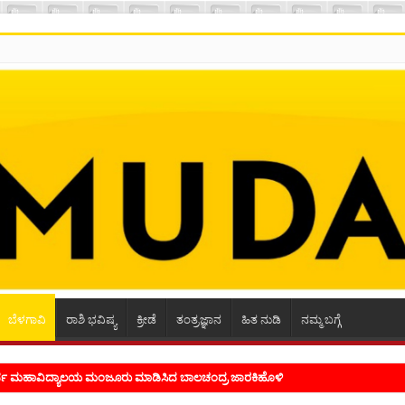
ಬೆಳಗಾವಿ
ರಾಶಿ ಭವಿಷ್ಯ
ಕ್ರೀಡೆ
ತಂತ್ರಜ್ಞಾನ
ಹಿತ ನುಡಿ
ನಮ್ಮ ಬಗ್ಗೆ
ಭ್ರಮ ಭಾವನೆಗಳನ್ನು ಕಟ್ಟಿಕೊಡುವ ಕಲೆಗಾರಿಕೆ ಕವಿಗೆ ಇರಬೇಕು- ಸಾಹಿತಿ ಸಿದ್ರಾಮ್ ದ್ಯಾಗಾನಟ್ಟಿ