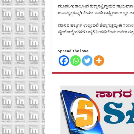
ಮೂಡಲಗಿ: ತಾಲೂಕಿನ ತುಕ್ಕಾನಟ್ಟಿ ಗ್ರಾಮದ ನ್ಯಾಯವಾದಿ 
ಉಪಾಧ್ಯಕ್ಷರನ್ನಾಗಿ ನೇಮಕ ಮಾಡಿ ರಾಷ್ಟ್ರೀಯ ಅಧ್ಯಕ್ಷ ಡ
ಮಾನವ ಹಕ್ಕುಗಳ ಉಲ್ಲಂಘನೆ ಹೆಚ್ಚಾಗುತ್ತಿದ್ದು ಈ ಸಂಬ
ದ್ಯೇಯೋದ್ದೇಶಗಳಿಗೆ ಆದ್ಯತೆ ನೀಡಬೇಕೆಂದು ಆದೇಶ ಪತ್ರದಲ್ಲ
Spread the love