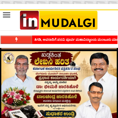
ಶಿವಾಪುರದಲ್ಲಿ ಕವಿಗೋಷ್ಠಿಯ ಸಂಭ್ರಮ ಭಾವನೆಗಳನ್ನು ಕಟ್ಟಿಕೊಡುವ ಕಲೆಗ