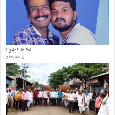
ವಿಶ್ವ ಸ್ನೇಹಿತರ ದಿನ
4 ದಿನಗಳು ago