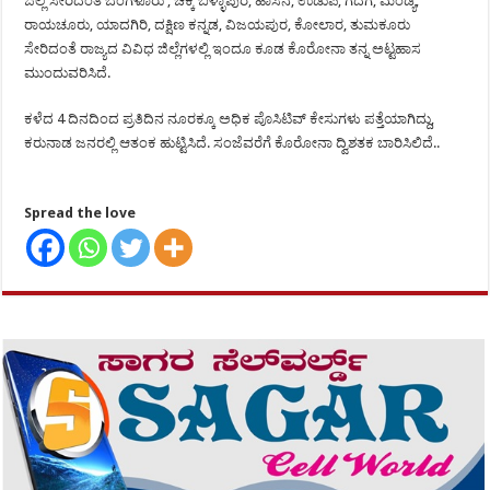
ಜಿಲ್ಲೆ ಸೇರಿದಂತೆ ಬೆಂಗಳೂರು , ಚಿಕ್ಕ ಬಳ್ಳಾಪುರ, ಹಾಸನ, ಉಡುಪಿ, ಗದಗ, ಮಂಡ್ಯ,
ರಾಯಚೂರು, ಯಾದಗಿರಿ, ದಕ್ಷಿಣ ಕನ್ನಡ, ವಿಜಯಪುರ, ಕೋಲಾರ, ತುಮಕೂರು
ಸೇರಿದಂತೆ ರಾಜ್ಯದ ವಿವಿಧ ಜಿಲ್ಲೆಗಳಲ್ಲಿ ಇಂದೂ ಕೂಡ ಕೊರೋನಾ ತನ್ನ ಅಟ್ಟಹಾಸ
ಮುಂದುವರಿಸಿದೆ.
ಕಳೆದ 4 ದಿನದಿಂದ ಪ್ರತಿದಿನ ನೂರಕ್ಕೂ ಅಧಿಕ ಪೊಸಿಟಿವ್ ಕೇಸುಗಳು ಪತ್ತೆಯಾಗಿದ್ದು,
ಕರುನಾಡ ಜನರಲ್ಲಿ ಆತಂಕ ಹುಟ್ಟಿಸಿದೆ. ಸಂಜೆವರೆಗೆ ಕೊರೋನಾ ದ್ವಿಶತಕ ಬಾರಿಸಿಲಿದೆ..
Spread the love