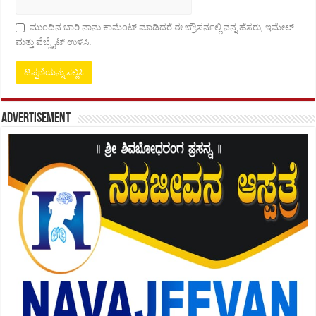
ಮುಂದಿನ ಬಾರಿ ನಾನು ಕಾಮೆಂಟ್ ಮಾಡಿದರೆ ಈ ಬ್ರೌಸರ್ನಲ್ಲಿ ನನ್ನ ಹೆಸರು, ಇಮೇಲ್
ಮತ್ತು ವೆಬ್ಸೈಟ್ ಉಳಿಸಿ.
Advertisement