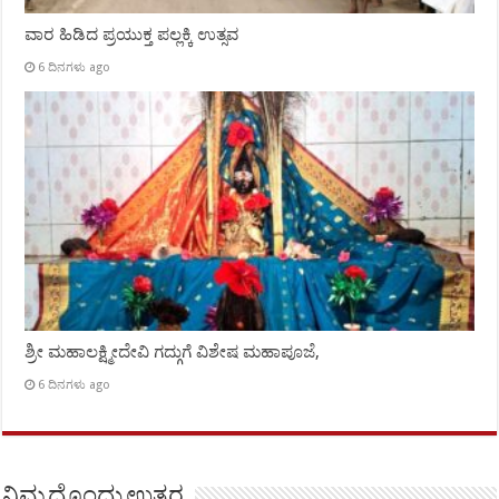
ವಾರ ಹಿಡಿದ ಪ್ರಯುಕ್ತ ಪಲ್ಲಕ್ಕಿ ಉತ್ಸವ
6 ದಿನಗಳು ago
ಶ್ರೀ ಮಹಾಲಕ್ಷ್ಮೀದೇವಿ ಗದ್ಗುಗೆ ವಿಶೇಷ ಮಹಾಪೂಜೆ,
6 ದಿನಗಳು ago
ನಿಮ್ಮದೊಂದು ಉತ್ತರ