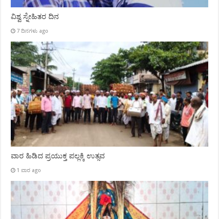
ವಿಶ್ವ ಸ್ನೇಹಿತರ ದಿನ
7 ದಿನಗಳು ago
ವಾರ ಹಿಡಿದ ಪ್ರಯುಕ್ತ ಪಲ್ಲಕ್ಕಿ ಉತ್ಸವ
1 ವಾರ ago