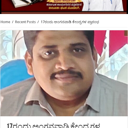
Home
/
Recent Posts
/
17ರಂದು ಅಂಗನವಾಡಿ ಕೇಂದ್ರಗಳ ಪ್ರಾರಂಭ
17ರಂದು ಅಂಗನವಾಡಿ ಕೇಂದ್ರಗಳ