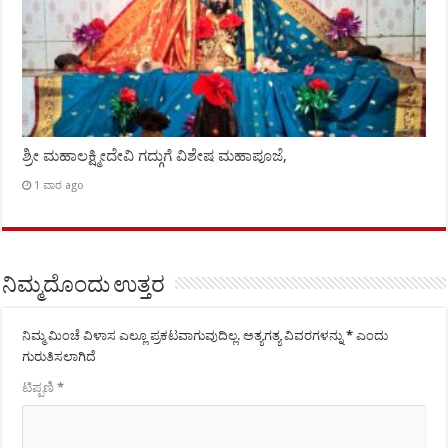
ಶ್ರೀ ಮಹಾಲಕ್ಷ್ಮೀದೇವಿ ಗದ್ಗುಗೆ ವಿಶೇಷ ಮಹಾಪೂಜೆ,
1 ವಾರ ago
ನಿಮ್ಮದೊಂದು ಉತ್ತರ
ನಿಮ್ಮ ಮಿಂಚೆ ವಿಳಾಸ ಎಲ್ಲೂ ಪ್ರಕಟವಾಗುವುದಿಲ್ಲ.
ಅತ್ಯಗತ್ಯ ವಿವರಗಳನ್ನು
*
ಎಂದು
ಗುರುತಿಸಲಾಗಿದೆ
ಟಿಪ್ಪಣಿ
*