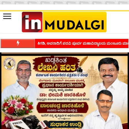
ಶಿವಾಪುರದಲ್ಲಿ ಕವಿಗೋಷ್ಠಿಯ ಸಂಭ್ರಮ ಭಾವನೆಗಳನ್ನು ಕಟ್ಟಿಕೊಡುವ ಕಲೆಗ