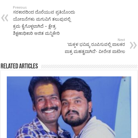
Previous
ಸರಕಾರದಿಂದ ದೊರೆಯುವ ಪ್ರತಿಯೊಂದು
ಯೋಜನೆಗಳು ಮಗುವಿಗೆ ತಲುಪುವಲ್ಲಿ
ಕ್ರಮ ಕೈಗೊಳ್ಳಲಾಗಿದೆ – ಕ್ಷೇತ್ರ
ಶಿಕ್ಷಣಾಧಿಕಾರಿ ಅಜಿತ ಮನ್ನಿಕೇರಿ
Next
‘ಮಕ್ಕಳ ಭವಿಷ್ಯ ರೂಪಿಸುವಲ್ಲಿ ಪಾಲಕರ
ಪಾತ್ರ ಮಹತ್ವದಾಗಿದೆ’- ವೀರೇಶ ಪಾಟೀಲ
Related Articles