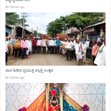
3 ದಿನಗಳು ago
ವಾರ ಹಿಡಿದ ಪ್ರಯುಕ್ತ ಪಲ್ಲಕ್ಕಿ ಉತ್ಸವ
5 ದಿನಗಳು ago