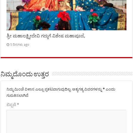
ಶ್ರೀ ಮಹಾಲಕ್ಷ್ಮೀದೇವಿ ಗದ್ಗುಗೆ ವಿಶೇಷ ಮಹಾಪೂಜೆ,
5 ದಿನಗಳು ago
ನಿಮ್ಮದೊಂದು ಉತ್ತರ
ನಿಮ್ಮ ಮಿಂಚೆ ವಿಳಾಸ ಎಲ್ಲೂ ಪ್ರಕಟವಾಗುವುದಿಲ್ಲ.
ಅತ್ಯಗತ್ಯ ವಿವರಗಳನ್ನು
*
ಎಂದು
ಗುರುತಿಸಲಾಗಿದೆ
ಟಿಪ್ಪಣಿ
*