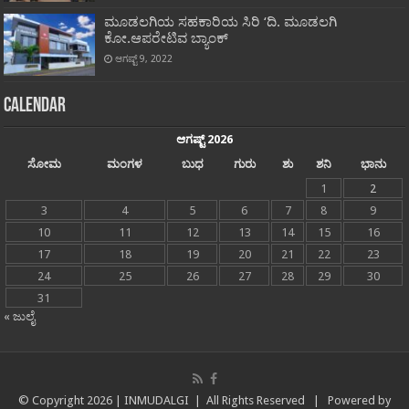
ಮೂಡಲಗಿಯ ಸಹಕಾರಿಯ ಸಿರಿ ‘ದಿ. ಮೂಡಲಗಿ
ಕೋ.ಆಪರೇಟಿವ ಬ್ಯಾಂಕ್
ಆಗಷ್ಟ್ 9, 2022
Calendar
ಆಗಷ್ಟ್ 2026
ಸೋಮ
ಮಂಗಳ
ಬುಧ
ಗುರು
ಶು
ಶನಿ
ಭಾನು
1
2
3
4
5
6
7
8
9
10
11
12
13
14
15
16
17
18
19
20
21
22
23
24
25
26
27
28
29
30
31
« ಜುಲೈ
© Copyright
2026 |
INMUDALGI
| All Rights Reserved | Powered by