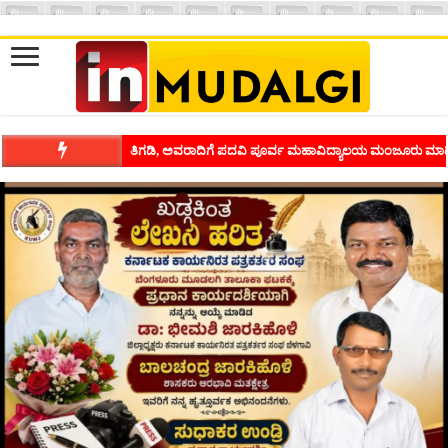
ಶಿವಾಪುರದಲ್ಲಿ ಕವಿಗೋಷ್ಠಿಯ ಸಂಭ್ರಮ ಭಾವನೆಗಳನ್ನು ಕಟ್ಟಿಕೊಡುವ ಕಲೆಗ