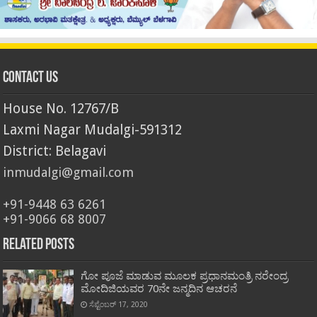
Contact Us
House No. 12767/B
Laxmi Nagar Mudalgi-591312
District: Belagavi
inmudalgi@gmail.com
+91-9448 63 6261
+91-9066 68 8007
Related Posts
ಗೋ ಪೂಜೆ ಮಾಡುವ ಮೂಲಕ ಪ್ರಧಾನಮಂತ್ರಿ ನರೇಂದ್ರ
ಮೋದಿಜಿಯವರ 70ನೇ ಜನ್ಮದಿನ ಆಚರನೆ
ಸೆಪ್ಟೆಂಬರ್ 17, 2020