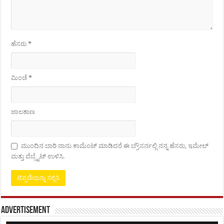
ಹೆಸರು
*
ಮಿಂಚೆ
*
ಜಾಲತಾಣ
ಮುಂದಿನ ಬಾರಿ ನಾನು ಕಾಮೆಂಟ್ ಮಾಡಿದರೆ ಈ ಬ್ರೌಸರ್ನಲ್ಲಿ ನನ್ನ ಹೆಸರು, ಇಮೇಲ್
ಮತ್ತು ವೆಬ್ಸೈಟ್ ಉಳಿಸಿ.
Advertisement