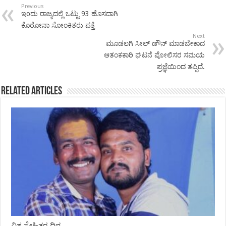
Previous
ಇoದು ರಾಜ್ಯದಲ್ಲಿ ಒಟ್ಟು 93 ಹೊಸದಾಗಿ
ಕೊರೋನಾ ಸೋಂಕಿತರು ಪತ್ತೆ
Next
ಮೂಡಲಗಿ ಸೀಲ್ ಡೌನ್ ಮಾಡಬೇಕಾದ
ಆತಂಕಕಾರಿ ಘಟನೆ ಪೋಲಿಸರ ಸಮಯ
ಪ್ರಜ್ಞೆಯಿಂದ ತಪ್ಪಿದೆ.
Related Articles
ವಿಶ್ವ ಸ್ನೇಹಿತರ ದಿನ