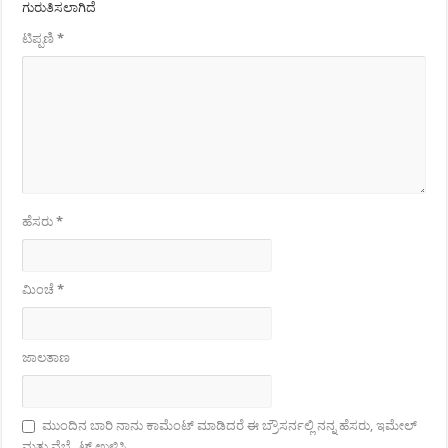
ಗುರುತಿಸಲಾಗಿದೆ
ಟಿಪ್ಪಣಿ
*
ಹೆಸರು
*
ಮಿಂಚೆ
*
ಜಾಲತಾಣ
ಮುಂದಿನ ಬಾರಿ ನಾನು ಕಾಮೆಂಟ್ ಮಾಡಿದರೆ ಈ ಬ್ರೌಸರ್ನಲ್ಲಿ ನನ್ನ ಹೆಸರು, ಇಮೇಲ್
ಮತ್ತು ವೆಬ್ಸೈಟ್ ಉಳಿಸಿ.