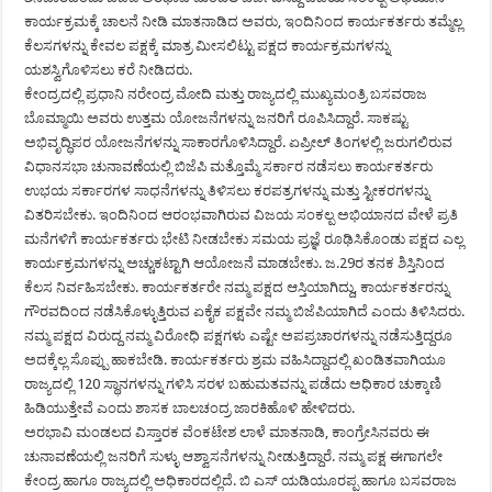
ಕಾರ್ಯಕ್ರಮಕ್ಕೆ ಚಾಲನೆ ನೀಡಿ ಮಾತನಾಡಿದ ಅವರು, ಇಂದಿನಿಂದ ಕಾರ್ಯಕರ್ತರು ತಮ್ಮೆಲ್ಲ
ಕೆಲಸಗಳನ್ನು ಕೇವಲ ಪಕ್ಷಕ್ಕೆ ಮಾತ್ರ ಮೀಸಲಿಟ್ಟು ಪಕ್ಷದ ಕಾರ್ಯಕ್ರಮಗಳನ್ನು
ಯಶಸ್ವಿಗೊಳಿಸಲು ಕರೆ ನೀಡಿದರು.
ಕೇಂದ್ರದಲ್ಲಿ ಪ್ರಧಾನಿ ನರೇಂದ್ರ ಮೋದಿ ಮತ್ತು ರಾಜ್ಯದಲ್ಲಿ ಮುಖ್ಯಮಂತ್ರಿ ಬಸವರಾಜ
ಬೊಮ್ಮಾಯಿ ಅವರು ಉತ್ತಮ ಯೋಜನೆಗಳನ್ನು ಜನರಿಗೆ ರೂಪಿಸಿದ್ದಾರೆ. ಸಾಕಷ್ಟು
ಅಭಿವೃದ್ಧಿಪರ ಯೋಜನೆಗಳನ್ನು ಸಾಕಾರಗೊಳಿಸಿದ್ದಾರೆ. ಏಪ್ರೀಲ್ ತಿಂಗಳಲ್ಲಿ ಜರುಗಲಿರುವ
ವಿಧಾನಸಭಾ ಚುನಾವಣೆಯಲ್ಲಿ ಬಿಜೆಪಿ ಮತ್ತೊಮ್ಮೆ ಸರ್ಕಾರ ನಡೆಸಲು ಕಾರ್ಯಕರ್ತರು
ಉಭಯ ಸರ್ಕಾರಗಳ ಸಾಧನೆಗಳನ್ನು ತಿಳಿಸಲು ಕರಪತ್ರಗಳನ್ನು ಮತ್ತು ಸ್ಟೀಕರಗಳನ್ನು
ವಿತರಿಸಬೇಕು. ಇಂದಿನಿಂದ ಆರಂಭವಾಗಿರುವ ವಿಜಯ ಸಂಕಲ್ಪ ಅಭಿಯಾನದ ವೇಳೆ ಪ್ರತಿ
ಮನೆಗಳಿಗೆ ಕಾರ್ಯಕರ್ತರು ಭೇಟಿ ನೀಡಬೇಕು ಸಮಯ ಪ್ರಜ್ಞೆ ರೂಢಿಸಿಕೊಂಡು ಪಕ್ಷದ ಎಲ್ಲ
ಕಾರ್ಯಕ್ರಮಗಳನ್ನು ಅಚ್ಚುಕಟ್ಟಾಗಿ ಆಯೋಜನೆ ಮಾಡಬೇಕು. ಜ.29ರ ತನಕ ಶಿಸ್ತಿನಿಂದ
ಕೆಲಸ ನಿರ್ವಹಿಸಬೇಕು. ಕಾರ್ಯಕರ್ತರೇ ನಮ್ಮ ಪಕ್ಷದ ಆಸ್ತಿಯಾಗಿದ್ದು, ಕಾರ್ಯಕರ್ತರನ್ನು
ಗೌರವದಿಂದ ನಡೆಸಿಕೊಳ್ಳುತ್ತಿರುವ ಏಕೈಕ ಪಕ್ಷವೇ ನಮ್ಮ ಬಿಜೆಪಿಯಾಗಿದೆ ಎಂದು ತಿಳಿಸಿದರು.
ನಮ್ಮ ಪಕ್ಷದ ವಿರುದ್ದ ನಮ್ಮ ವಿರೋಧಿ ಪಕ್ಷಗಳು ಎಷ್ಟೇ ಅಪಪ್ರಚಾರಗಳನ್ನು ನಡೆಸುತ್ತಿದ್ದರೂ
ಅದಕ್ಕೆಲ್ಲ ಸೊಪ್ಪು ಹಾಕಬೇಡಿ. ಕಾರ್ಯಕರ್ತರು ಶ್ರಮ ವಹಿಸಿದ್ದಾದಲ್ಲಿ ಖಂಡಿತವಾಗಿಯೂ
ರಾಜ್ಯದಲ್ಲಿ 120 ಸ್ಥಾನಗಳನ್ನು ಗಳಿಸಿ ಸರಳ ಬಹುಮತವನ್ನು ಪಡೆದು ಅಧಿಕಾರ ಚುಕ್ಕಾಣಿ
ಹಿಡಿಯುತ್ತೇವೆ ಎಂದು ಶಾಸಕ ಬಾಲಚಂದ್ರ ಜಾರಕಿಹೊಳಿ ಹೇಳಿದರು.
ಅರಭಾವಿ ಮಂಡಲದ ವಿಸ್ತಾರಕ ವೆಂಕಟೇಶ ಲಾಳೆ ಮಾತನಾಡಿ, ಕಾಂಗ್ರೇಸಿನವರು ಈ
ಚುನಾವಣೆಯಲ್ಲಿ ಜನರಿಗೆ ಸುಳ್ಳು ಆಶ್ವಾಸನೆಗಳನ್ನು ನೀಡುತ್ತಿದ್ದಾರೆ. ನಮ್ಮ ಪಕ್ಷ ಈಗಾಗಲೇ
ಕೇಂದ್ರ ಹಾಗೂ ರಾಜ್ಯದಲ್ಲಿ ಅಧಿಕಾರದಲ್ಲಿದೆ. ಬಿ ಎಸ್ ಯಡಿಯೂರಪ್ಪ ಹಾಗೂ ಬಸವರಾಜ