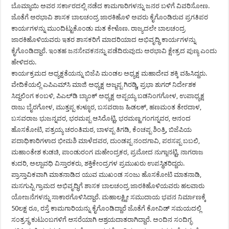
ಬೊಮ್ಮಾಯಿ ಅವರ ಸರ್ಕಾರದಲ್ಲಿ ನಡೆದ ಕಾಮಗಾರಿಗಳನ್ನು ಜನರ ಬಳಿಗೆ ವಿವರಿಸೋಣ.
ಜೊತೆಗೆ ಅರಭಾವಿ ಶಾಸಕ ಬಾಲಚಂದ್ರ ಜಾರಕಿಹೊಳಿ ಅವರು ಕೈಗೊಂಡಿರುವ ಪ್ರಗತಿಪರ
ಕಾರ್ಯಗಳನ್ನು ಮುಂದಿಟ್ಟುಕೊಂಡು ಮತ ಕೇಳೊಣ. ರಾಜ್ಯದಲೇ ಬಾಲಚಂದ್ರ
ಜಾರಕಿಹೊಳಿಯವರು ಇತರ ಶಾಸಕರಿಗೆ ಮಾದರಿಯಾದ ಅಭಿವೃದ್ಧಿ ಕಾರ್ಯಗಳನ್ನು
ಕೈಗೊಂಡಿದ್ದಾರೆ. ಇಂತಹ ಜನಸೇವಕನನ್ನು ಪಡೆದಿರುವುದು ಅರಭಾವಿ ಕ್ಷೇತ್ರದ ಪುಣ್ಯ ಎಂದು
ಹೇಳಿದರು.
ಕಾರ್ಯಕ್ರಮದ ಅಧ್ಯಕ್ಷತೆಯನ್ನು ಬಿಜೆಪಿ ಮಂಡಲ ಅಧ್ಯಕ್ಷ ಮಹಾದೇವ ಶಕ್ಕಿ ವಹಿಸಿದ್ದರು.
ವೇದಿಕೆಯಲ್ಲಿ ಎಪಿಎಮ್‍ಸಿ ಮಾಜಿ ಅಧ್ಯಕ್ಷ ಅಜ್ಜಪ್ಪ ಗಿರಡ್ಡಿ, ಪ್ರಭಾ ಶುಗರ್ ನಿರ್ದೇಶಕ
ಸಿದ್ದಲಿಂಗ ಕಂಬಳಿ, ಪಿಎಲ್‍ಡಿ ಬ್ಯಾಂಕ್ ಅಧ್ಯಕ್ಷ ಅಪ್ಪಯ್ಯ ಬಡನಿಂಗಗೋಳ, ಉಪಾಧ್ಯಕ್ಷ
ರಾಜು ಬೈರಗೋಳ, ಮುತ್ತಪ್ಪ ಕುಳ್ಳೂರ, ಬಸವರಾಜ ಹಿಡಲಕ್, ಹಣಮಂತ ತೇರದಾಳ,
ಬಸವರಾಜ ಭುಜನ್ನವರ, ಭರಮಪ್ಪ ಆಸಿರೊಟ್ಟಿ, ಭರಮಣ್ಣ ಗಂಗನ್ನವರ, ಆನಂದ
ಹೊಸಕೋಟಿ, ಪತ್ರಯ್ಯ ಚರಂತಿಮಠ, ಬಾಳಪ್ಪ ತಿಗಡಿ, ಕೆಂಚಪ್ಪ ಶಿಂತ್ರಿ, ಬಿಜೆಪಿಯ
ಪದಾಧಿಕಾರಿಗಳಾದ ಭೀಮಶಿ ಮಾಳೆದವರ, ದುಂಡಪ್ಪ ನಂದಗಾವಿ, ಪರಸಪ್ಪ ಬಬಲಿ,
ಮಹಾಂತೇಶ ಕುಡಚಿ, ಪಾಂಡುರಂಗ ಮಹೇಂದ್ರಕರ, ಪ್ರಮೋದ ನುಗ್ಗಾನಟ್ಟಿ, ನಾಗರಾಜ
ಕುದರಿ, ಅಲ್ಪಾವಧಿ ವಿಸ್ತಾರಕರು, ಶಕ್ತಿಕೇಂದ್ರಗಳ ಪ್ರಮುಖರು ಉಪಸ್ಥಿತರಿದ್ದರು.
ಪ್ರಾಸ್ತಾವಿಕವಾಗಿ ಮಾತನಾಡಿದ ಯುವ ಮುಖಂಡ ಸಂಜು ಹೊಸಕೋಟಿ ಮಾತನಾಡಿ,
ಮಸಗುಪ್ಪಿ ಗ್ರಾಮದ ಅಭಿವೃದ್ಧಿಗೆ ಶಾಸಕ ಬಾಲಚಂದ್ರ ಜಾರಕಿಹೊಳಿಯವರು ಹಲವಾರು
ಯೋಜನೆಗಳನ್ನು ಸಾಕಾರಗೊಳಿಸಿದ್ದಾರೆ. ಮಹಾಲಕ್ಷ್ಮೀ ಸಮುದಾಯ ಭವನ ನಿರ್ಮಾಣಕ್ಕೆ
50ಲಕ್ಷ ರೂ, ರಸ್ತೆ ಕಾಮಗಾರಿಯನ್ನು ಕೈಗೊಂಡಿದ್ದಾರೆ ಜೊತೆಗೆ ಕೋವಿಡ್ ಸಮಯದಲ್ಲಿ
ಸಂತ್ರಸ್ಥ ಕುಟುಂಬಗಳಿಗೆ ಆಸರೆಯಾಗಿ ಆಶ್ರಯದಾತರಾಗಿದ್ದಾರೆ. ಅಂದಿನ ಸಂದಿಗ್ಭ