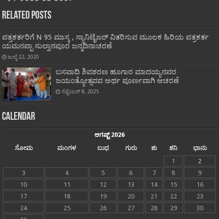
Related Posts
ಪತ್ರಕರ್ತರಿಗೆ N 95 ಮಾಸ್ಕ , ಸ್ಯಾನಿಟೈಜರ್ ವಿತರಿಸುವ ಮೂಲಕ ಹಿರಿಯ ಪತ್ರಕರ್ತ
ಯಮನಪ್ಪಾ ಸುಲ್ತಾನಪೂರ ಜನ್ಮದಿನಾಚರಣೆ
ಜುಲೈ 22, 2020
ಬಸವಾದಿ ಶಿವಶರಣ ಹೂಗಾರ ಮಾದಯ್ಯನವರ
ಜಯಂತ್ಯೋತ್ಸವವ ಅರ್ಥ ಪೂರ್ಣವಾಗಿ ಆಚರಣೆ
ಸೆಪ್ಟೆಂಬರ್ 8, 2025
Calendar
ಆಗಷ್ಟ್ 2026
ಸೋಮ
ಮಂಗಳ
ಬುಧ
ಗುರು
ಶು
ಶನಿ
ಭಾನು
1
2
3
4
5
6
7
8
9
10
11
12
13
14
15
16
17
18
19
20
21
22
23
24
25
26
27
28
29
30