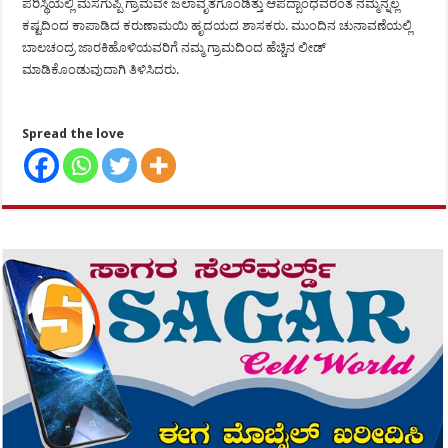
ಪರಿಸ್ಥಿಯಲ್ಲಿ ಮಸಗುಪ್ಪಿ ಗ್ರಾಮವೇ ಜಲಾವೃತಗೊಂಡಿತ್ತು ಆಪದ್ಬಾಂಧವರಂತೆ ನಮ್ಮನ್ನೆಲ್ಲ
ಕಷ್ಟದಿಂದ ಕಾಪಾಡಿದ ಕರುಣಾಮಯಿ ಹೃದಯದ ಶಾಸಕರು. ಮುಂದಿನ ಚುನಾವಣೆಯಲ್ಲಿ
ಬಾಲಚಂದ್ರ ಜಾರಕಿಹೊಳಿಯವರಿಗೆ ನಮ್ಮ ಗ್ರಾಮದಿಂದ ಹೆಚ್ಚಿನ ಲೀಡ್
ಮಾಡಿಕೊಂಡುವುದಾಗಿ ತಿಳಿಸಿದರು.
Spread the love