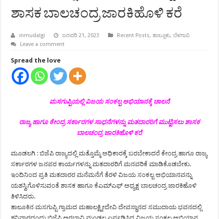
ಶಾಸಕ ಬಾಲಚಂದ್ರ ಜಾರಕಿಹೊಳಿ ಕರೆ
inmudalgi
ಜನವರಿ 21, 2023
Recent Posts
,
ತಾಲ್ಲೂಕು
,
ಬೆಳಗಾವಿ
Leave a comment
Spread the love
ಮಸಗುಪ್ಪಿಯಲ್ಲಿ ವಿಜಯ ಸಂಕಲ್ಪ ಅಭಿಯಾನಕ್ಕೆ ಚಾಲನೆ
ರಾಜ್ಯ ಹಾಗೂ ಕೇಂದ್ರ ಸರ್ಕಾರಗಳ ಸಾಧನೆಗಳನ್ನು ಮತದಾರರಿಗೆ ಮುಟ್ಟಿಸಲು ಶಾಸಕ
ಬಾಲಚಂದ್ರ ಜಾರಕಿಹೊಳಿ ಕರೆ
ಮೂಡಲಗಿ : ಬಿಜೆಪಿ ರಾಜ್ಯದಲ್ಲಿ ಮತ್ತೊಮ್ಮೆ ಅಧಿಕಾರಕ್ಕೆ ಬರಬೇಕಾದರೆ ಕೇಂದ್ರ ಹಾಗೂ ರಾಜ್ಯ
ಸರ್ಕಾರಗಳ ಜನಪರ ಕಾರ್ಯಗಳನ್ನು ಮತದಾರರಿಗೆ ಮನವರಿಕೆ ಮಾಡಿಕೊಡಬೇಕು.
ಇಂದಿನಿಂದ ಪ್ರತಿ ಮತದಾರರ ಮನೆಮನೆಗೆ ತೆರಳಿ ವಿಜಯ ಸಂಕಲ್ಪ ಅಭಿಯಾನವನ್ನು
ಯಶಸ್ವಿಗೊಳಿಸುವಂತೆ ಶಾಸಕ ಹಾಗೂ ಕೆಎಮ್‍ಎಫ್ ಅಧ್ಯಕ್ಷ ಬಾಲಚಂದ್ರ ಜಾರಕಿಹೊಳಿ
ತಿಳಿಸಿದರು.
ತಾಲೂಕಿನ ಮಸಗುಪ್ಪಿ ಗ್ರಾಮದ ಮಹಾಲಕ್ಷ್ಮೀದೇವಿ ದೇವಸ್ಥಾನದ ಸಮುದಾಯ ಭವನದಲ್ಲಿ
ಶನಿವಾರದಂದು ಬಿಜೆಪಿ ಅರಭಾವಿ ಮಂಡಲ ಏರ್ಪಡಿಸಿದ್ದ ವಿಜಯ ಸಂಕಲ್ಪ ಅಭಿಯಾನ