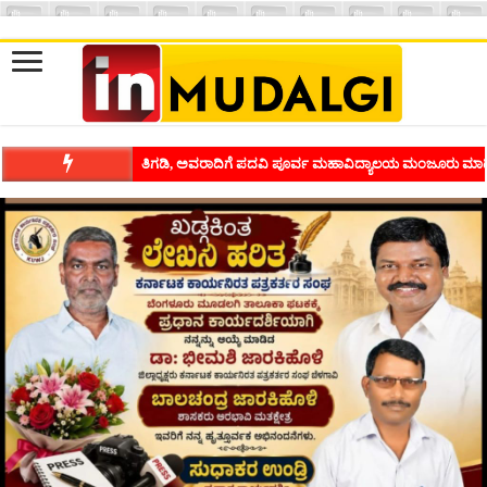
ಶಿವಾಪುರದಲ್ಲಿ ಕವಿಗೋಷ್ಠಿಯ ಸಂಭ್ರಮ ಭಾವನೆಗಳನ್ನು ಕಟ್ಟಿಕೊಡುವ ಕಲೆಗ