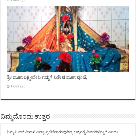
ಶ್ರೀ ಮಹಾಲಕ್ಷ್ಮೀದೇವಿ ಗದ್ಗುಗೆ ವಿಶೇಷ ಮಹಾಪೂಜೆ,
1 ವಾರ ago
ನಿಮ್ಮದೊಂದು ಉತ್ತರ
ನಿಮ್ಮ ಮಿಂಚೆ ವಿಳಾಸ ಎಲ್ಲೂ ಪ್ರಕಟವಾಗುವುದಿಲ್ಲ.
ಅತ್ಯಗತ್ಯ ವಿವರಗಳನ್ನು
*
ಎಂದು