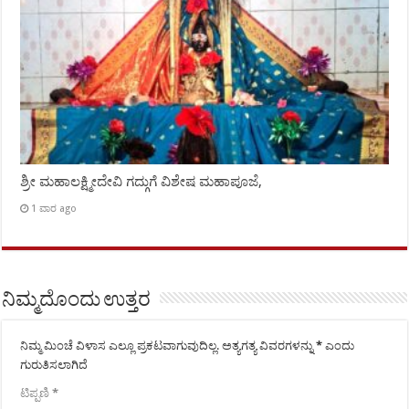
ಶ್ರೀ ಮಹಾಲಕ್ಷ್ಮೀದೇವಿ ಗದ್ಗುಗೆ ವಿಶೇಷ ಮಹಾಪೂಜೆ,
1 ವಾರ ago
ನಿಮ್ಮದೊಂದು ಉತ್ತರ
ನಿಮ್ಮ ಮಿಂಚೆ ವಿಳಾಸ ಎಲ್ಲೂ ಪ್ರಕಟವಾಗುವುದಿಲ್ಲ.
ಅತ್ಯಗತ್ಯ ವಿವರಗಳನ್ನು
*
ಎಂದು
ಗುರುತಿಸಲಾಗಿದೆ
ಟಿಪ್ಪಣಿ
*