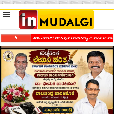
ತಿಗಡಿ, ಅವರಾದಿಗೆ ಪದವಿ ಪೂರ್ವ ಮಹಾವಿದ್ಯಾಲಯ ಮಂಜೂರು ಮಾಡ