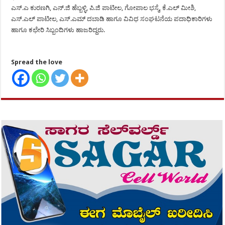
ಎಸ್.ಎ ಕುರಣಗಿ, ಎನ್.ಜಿ ಹೆಬ್ಬಳ್ಳಿ, ಪಿ.ಜಿ ಪಾಟೀಲ, ಗೋಪಾಲ ಭಸ್ಮೆ, ಕೆ.ಎಲ್ ಮೀಶಿ,
ಎಸ್.ಎಲ್ ಪಾಟೀಲ, ಎಸ್.ಎಮ್ ದಬಾಡಿ ಹಾಗೂ ವಿವಿಧ ಸಂಘಟನೆಯ ಪದಾಧಿಕಾರಿಗಳು
ಹಾಗೂ ಕಛೇರಿ ಸಿಬ್ಬಂದಿಗಳು ಹಾಜರಿದ್ದರು.
Spread the love