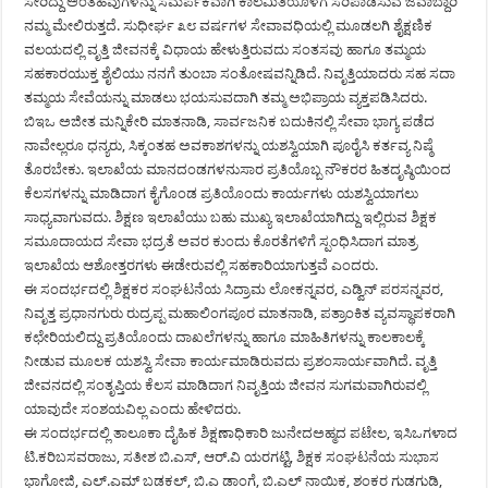
ಸೇರಿದ್ದು ಅಂತಹವುಗಳನ್ನು ಸಮರ್ಪಕವಾಗಿ ಕಾಲಮಿತಿಯೊಳಗೆ ಸರಿಪಾಡಿಸುವ ಜವಾಬ್ದಾರಿ
ನಮ್ಮ ಮೇಲಿರುತ್ತದೆ. ಸುಧೀರ್ಘ ೩೮ ವರ್ಷಗಳ ಸೇವಾವಧಿಯಲ್ಲಿ ಮೂಡಲಗಿ ಶೈಕ್ಷಣಿಕ
ವಲಯದಲ್ಲಿ ವೃತ್ತಿ ಜೀವನಕ್ಕೆ ವಿಧಾಯ ಹೇಳುತ್ತಿರುವದು ಸಂತಸವು ಹಾಗೂ ತಮ್ಮಯ
ಸಹಕಾರಯುಕ್ತ ಶೈಲಿಯು ನನಗೆ ತುಂಬಾ ಸಂತೋಷವನ್ನಿಡಿದೆ. ನಿವೃತ್ತಿಯಾದರು ಸಹ ಸದಾ
ತಮ್ಮಯ ಸೇವೆಯನ್ನು ಮಾಡಲು ಭಯಸುವದಾಗಿ ತಮ್ಮ ಅಭಿಪ್ರಾಯ ವ್ಯಕ್ತಪಡಿಸಿದರು.
ಬಿಇಒ ಅಜೀತ ಮನ್ನಿಕೇರಿ ಮಾತನಾಡಿ, ಸಾರ್ವಜನಿಕ ಬದುಕಿನಲ್ಲಿ ಸೇವಾ ಭಾಗ್ಯ ಪಡೆದ
ನಾವೇಲ್ಲರೂ ಧನ್ಯರು, ಸಿಕ್ಕಂತಹ ಅವಕಾಶಗಳನ್ನು ಯಶಸ್ವಿಯಾಗಿ ಪೂರೈಸಿ ಕರ್ತವ್ಯ ನಿಷ್ಠೆ
ತೊರಬೇಕು. ಇಲಾಖೆಯ ಮಾನದಂಡಗಳನುಸಾರ ಪ್ರತಿಯೊಬ್ಬ ನೌಕರರ ಹಿತದೃಷ್ಠಿಯಿಂದ
ಕೆಲಸಗಳನ್ನು ಮಾಡಿದಾಗ ಕೈಗೊಂಡ ಪ್ರತಿಯೊಂದು ಕಾರ್ಯಗಳು ಯಶಸ್ವಿಯಾಗಲು
ಸಾಧ್ಯವಾಗುವದು. ಶಿಕ್ಷಣ ಇಲಾಖೆಯು ಬಹು ಮುಖ್ಯ ಇಲಾಖೆಯಾಗಿದ್ದು ಇಲ್ಲಿರುವ ಶಿಕ್ಷಕ
ಸಮೂದಾಯದ ಸೇವಾ ಭದ್ರತೆ ಅವರ ಕುಂದು ಕೊರತೆಗಳಿಗೆ ಸ್ಪಂಧಿಸಿದಾಗ ಮಾತ್ರ
ಇಲಾಖೆಯ ಆಶೋತ್ತರಗಳು ಈಡೇರುವಲ್ಲಿ ಸಹಕಾರಿಯಾಗುತ್ತವೆ ಎಂದರು.
ಈ ಸಂದರ್ಭದಲ್ಲಿ ಶಿಕ್ಷಕರ ಸಂಘಟನೆಯ ಸಿದ್ರಾಮ ಲೋಕನ್ನವರ, ಎಡ್ವಿನ್ ಪರಸನ್ನವರ,
ನಿವೃತ್ತ ಪ್ರಧಾನಗುರು ರುದ್ರಪ್ಪ ಮಹಾಲಿಂಗಪೂರ ಮಾತನಾಡಿ, ಪತ್ರಾಂಕಿತ ವ್ಯವಸ್ಥಾಪಕರಾಗಿ
ಕಛೇರಿಯಲಿದ್ದು ಪ್ರತಿಯೊಂದು ದಾಖಲೆಗಳನ್ನು ಹಾಗೂ ಮಾಹಿತಿಗಳನ್ನು ಕಾಲಕಾಲಕ್ಕೆ
ನೀಡುವ ಮೂಲಕ ಯಶಸ್ವಿ ಸೇವಾ ಕಾರ್ಯಮಾಡಿರುವದು ಪ್ರಶಂಸಾರ್ಯವಾಗಿದೆ. ವೃತ್ತಿ
ಜೀವನದಲ್ಲಿ ಸಂತೃಪ್ತಿಯ ಕೆಲಸ ಮಾಡಿದಾಗ ನಿವೃತ್ತಿಯ ಜೀವನ ಸುಗಮವಾಗಿರುವಲ್ಲಿ
ಯಾವುದೇ ಸಂಶಯವಿಲ್ಲ ಎಂದು ಹೇಳಿದರು.
ಈ ಸಂದರ್ಭದಲ್ಲಿ ತಾಲೂಕಾ ದೈಹಿಕ ಶಿಕ್ಷಣಾಧಿಕಾರಿ ಜುನೇದಅಹ್ಮದ ಪಟೇಲ, ಇಸಿಒಗಳಾದ
ಟಿ.ಕರಿಬಸವರಾಜು, ಸತೀಶ ಬಿ.ಎಸ್, ಆರ್.ವಿ ಯರಗಟ್ಟಿ, ಶಿಕ್ಷಕ ಸಂಘಟನೆಯ ಸುಭಾಸ
ಭಾಗೋಜಿ, ಎಲ್.ಎಮ್ ಬಡಕಲ್, ಬಿ.ಎ ಡಾಂಗೆ, ಬಿ.ಎಲ್ ನಾಯಿಕ, ಶಂಕರ ಗುಡಗುಡಿ,