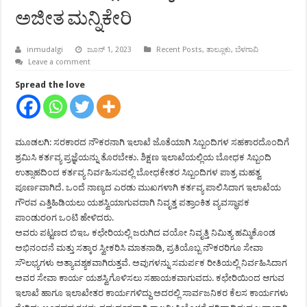
ಅಜೀತ ಮನ್ನಿಕೇರಿ
inmudalgi
ಜೂನ್ 1, 2023
Recent Posts
,
ತಾಲ್ಲೂಕು
,
ಬೆಳಗಾವಿ
Leave a comment
Spread the love
ಮೂಡಲಗಿ: ಸರಕಾರದ ನೌಕರನಾಗಿ ಇಲಾಖೆ ಜೊತೆಯಾಗಿ ಸಿಬ್ಬಂದಿಗಳ ಸಹಕಾರದೊಂದಿಗೆ
ಶ್ರಮಿಸಿ ಕರ್ತವ್ಯ ಪ್ರಜ್ಞೆಯನ್ನು ತೊರಬೇಕು. ಶಿಕ್ಷಣ ಇಲಾಖೆಯಲ್ಲಿಯ ಬೋಧಕ ಸಿಬ್ಬಂದಿ
ಉತ್ಸಾಹದಿಂದ ಕರ್ತವ್ಯ ನಿರ್ವಹಿಸುವಲ್ಲಿ ಬೋಧಕೇತರ ಸಿಬ್ಬಂದಿಗಳ ಪಾತ್ರ ಮಹತ್ವ
ಪೂರ್ಣವಾಗಿದೆ. ಒಂದೆ ನಾಣ್ಯದ ಎರಡು ಮುಖಗಳಾಗಿ ಕರ್ತವ್ಯ ಪಾಲಿಸಿದಾಗ ಇಲಾಖೆಯ
ಗೌರವ ಎತ್ತಿಹಿಡಿಯಲು ಯಶಸ್ವಿಯಾಗುವದಾಗಿ ನಿವೃತ್ತ ಪತ್ರಾಂಕಿತ ವ್ಯವಸ್ಥಾಪಕ
ಪಾಂಡುರoಗ ಒಂಟಿ ಹೇಳಿದರು.
ಅವರು ಪಟ್ಟಣದ ಬಿಇಒ ಕಛೇರಿಯಲ್ಲಿ ಜರುಗಿದ ವಯೋ ನಿವೃತ್ತಿ ನಿಮಿತ್ಯ ಹಮ್ಮಿಕೊಂಡ
ಅಭಿನಂದನೆ ಮತ್ತು ಸತ್ಕಾರ ಸ್ವೀಕರಿಸಿ ಮಾತನಾಡಿ, ಪ್ರತಿಯೊಬ್ಬ ನೌಕರರಿಗೂ ಸೇವಾ
ಸೌಲಭ್ಯಗಳು ಅತ್ಯಾವಶ್ಯಕವಾಗಿರುತ್ತವೆ. ಅವುಗಳನ್ನು ಸಮರ್ಪಕ ರೀತಿಯಲ್ಲಿ ನಿರ್ವಹಿಸಿದಾಗ
ಅವರ ಸೇವಾ ಕಾರ್ಯ ಯಶಸ್ವಿಗೊಳಿಸಲು ಸಹಾಯಕವಾಗುವದು. ಕಛೇರಿಯಿಂದ ಆಗುವ
ಇಲಾಖೆ ಹಾಗೂ ಇಲಾಖೇತರ ಕಾರ್ಯಗಳಿದ್ದು ಅದರಲ್ಲಿ ಸಾರ್ವಜನಿಕರ ಕೆಲಸ ಕಾರ್ಯಗಳು