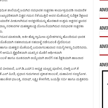
ೇಳಿದರು.
Adve
ಿಕ ಶಾಲೆಯಲ್ಲಿ ಜರುಗಿದ ನವಭಾರತ ಸಾಕ್ಷರತಾ ಕಾರ್ಯಕ್ರಮದಡಿ ಸಾಮಾಜಿಕ
ಾಧರಿತವಾಗಿ ವಿಶ್ವದ ಗಮನ ಸೆಳೆಯುತ್ತಿದೆ ಅದರ ಜೊತೆಯಲ್ಲಿ ಸುಶಿಕ್ಷಿತ ಶಿಕ್ಷಣದ
ಾಗಿಸಿ ಸಾಮಾಜಿಕ ಪೀಡುಗಾಗಿರುವ ಅನಕ್ಷರತೆಯನ್ನು ಹೊರಹಾಕಿ ಉತ್ತಮ ಅಕ್ಷರದ ಜ್ಞಾನದ
ೂ ರಾಜ್ಯ ಸರಕಾರಗಳ ಮಹತ್ವಾಕಾಂಕ್ಷಿ ಯೋಜನೆಯಾಗಿರುವ ನವಭಾರತ ಸಾಕ್ಷರತಾ
Adve
ು.
ದೂರ ಮಾತನಾಡಿ, ಅತೀ ಹೆಚ್ಚು ಗ್ರಾಮೀಣ ಪ್ರದೇಶಗಳನ್ನು ಹೊಂದಿರುವ ಭಾರತ
ಜನರ ಜೊತೆಯಾಗಿ ಸಹಕಾರಯುತ ಸಹಬಾಳ್ವೆ ನಡೆಸುವಂತೆ ಪ್ರೇರೆಪಿಸುವ
Adve
 ಹಾಗೂ ಮಹತ್ವದ ಜೊತೆಯಲ್ಲಿ ಎದುರಾಗಬಹುದಾದ ಸಮಸ್ಯೆಗಳನ್ನು ವಿವರಿಸಿದರು.
ಆಗಮಿಸಿ ಶೈಕ್ಷಣಿಕವಾಗಿ ಯಶಸ್ಸಿನ ಜೊತೆಗೆ ಆರ್ಥಿಕವಾಗಿ
ಂಬಳೆ ಹಾಗೂ ನೂತನವಾಗಿ ಆಯ್ಕೆಯಾಗಿ ಶಾಲೆಗೆ ಸಹ ಶಿಕ್ಷಕಿಯಾಗಿ ಹಾಜರಾದ
Adve
ಪೀರಜಾದೆ, ಎಸ್.ಡಿ.ಎಮ್.ಸಿ ಅಧ್ಯಕ್ಷ ಯಲ್ಲಪ್ಪ ಪೂಜೇರ, ಬಿಆರ್‍ಪಿ ಎಸ್.ಕೆ
ಕ ಕೆ.ಎಲ್ ಮೀಶಿ, ಪ್ರಧಾನ ಗುರುಗಳಾದ ಪ್ರಕಾಶ ಕಾಂಬಳೆ, ಮಹಾವೀರ ಸಲ್ಲಾಗೋಳ.
ಂತೇಶ ಭಜಂತ್ರಿ, ನದಾಫ್, ಲಕ್ಷ್ಮೀ ಕೇಳಗೇರಿ, ಜಯಶ್ರೀ ಸರ್ವಿ ಹಾಗೂ ಮತ್ತಿತರರು