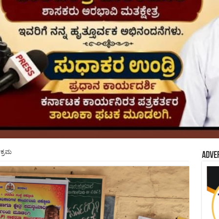
ಕ್ರಮ
Adve