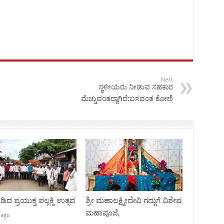
Next
ಸ್ಥಳೀಯರು ನೀಡುವ ಸಹಕಾರ
ಮೆಚ್ಚುವಂತದ್ದಾಗಿದೆ:ಬಸವಂತ ಕೋಣಿ
ಿದ ಪ್ರಯುಕ್ತ ಪಲ್ಲಕ್ಕಿ ಉತ್ಸವ
ಶ್ರೀ ಮಹಾಲಕ್ಷ್ಮೀದೇವಿ ಗದ್ಗುಗೆ ವಿಶೇಷ
ಮಹಾಪೂಜೆ,
 ago