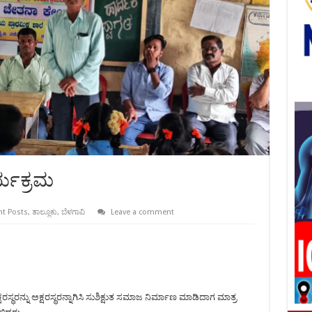
್ಯಕ್ರಮ
nt Posts
,
ತಾಲ್ಲೂಕು
,
ಬೆಳಗಾವಿ
Leave a comment
ಥರನ್ನು ಅಕ್ಷರಸ್ಥರನ್ನಾಗಿಸಿ ಸುಶಿಕ್ಷುತ ಸಮಾಜ ನಿರ್ಮಾಣ ಮಾಡಿದಾಗ ಮಾತ್ರ