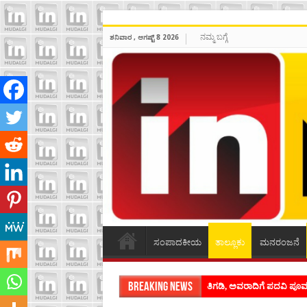
ನಮ್ಮ ಬಗ್ಗೆ
ಶನಿವಾರ , ಆಗಷ್ಟ್ 8 2026
ಸಂಪಾದಕೀಯ
ತಾಲ್ಲೂಕು
ಮನರಂಜನೆ
Breaking News
ಶಿವಾಪುರದಲ್ಲಿ ಕವಿಗೋಷ್ಠಿಯ ಸಂ