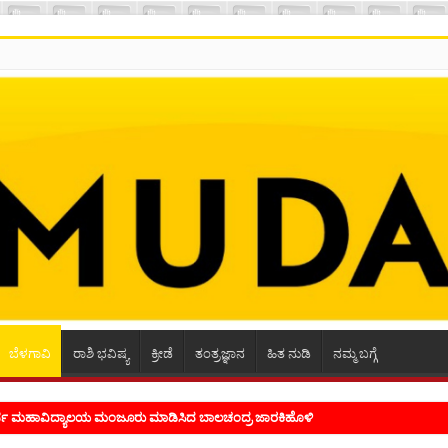
ಬೆಳಗಾವಿ
ರಾಶಿ ಭವಿಷ್ಯ
ಕ್ರೀಡೆ
ತಂತ್ರಜ್ಞಾನ
ಹಿತ ನುಡಿ
ನಮ್ಮ ಬಗ್ಗೆ
ಭ್ರಮ ಭಾವನೆಗಳನ್ನು ಕಟ್ಟಿಕೊಡುವ ಕಲೆಗಾರಿಕೆ ಕವಿಗೆ ಇರಬೇಕು- ಸಾಹಿತಿ ಸಿದ್ರಾಮ್ ದ್ಯಾಗಾನಟ್ಟಿ