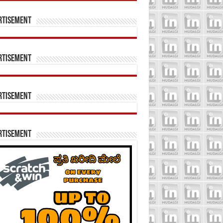
rtisement
rtisement
rtisement
rtisement