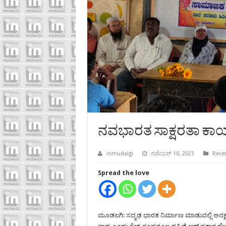
ನವಭಾರತ ಸಾಕ್ಷರತಾ ಕಾರ
inmudalgi
ನವೆಂಬರ್ 10, 2023
Rece
Spread the love
ಮೂಡಲಗಿ: ಸದೃಢ ಭಾರತ ನಿರ್ಮಾಣ ಮಾಡುವಲ್ಲಿ ಅನಕ್ಷರಸ್