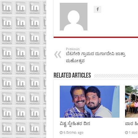
Previous
ಬೆಟಗೇರಿ ಗ್ರಾಮದ ದುರ್ಗಾದೇವಿ ಜಾತ್ರಾ
ಮಹೋತ್ಸವ
Related Articles
ವಿಶ್ವ ಸ್ನೇಹಿತರ ದಿನ
ವಾರ ಹಿಡ
6 ದಿನಗಳು ago
1 ವಾರ