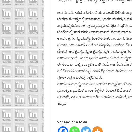
ಸಾಧ್ಯ ಎಂದು ಕ್ಷೇತ್ರ ಸಂಪನ್ಮೂಲ ವ್ಯಕ್ತಿ ಜಿ.ಆರ್ ಪತ್ತಾರ ಹ
ಅವರು ಸಮೀಪದ ಪಟಗುಂದಿಯ ಸರಕಾರಿ ಹಿರಿಯ ಪ್ರಾಥಮ
ಚೇತನಾ ಕೇಂದ್ರದಲ್ಲಿ ಮಾತನಾಡಿ, ಭಾರತ ದೇಶವು ಜನಸಂಖ್ಯ
ಪ್ರಾಮುಖ್ಯತೆಯಿದೆ. ಅನಕ್ಷರಸ್ಥರನ್ನು ಸಹ ಶಿಕ್ಷಿತರನ್ನ
ಜೊತೆಯಲ್ಲಿ ಸಾಗುವದು ಉತ್ತಮವಾಗಿದೆ. ಕೇಂದ್ರ ಹಾಗ
ಕಾರ್ಯಕ್ರಗಳನ್ನು ಯಶಸ್ವಿಗೋಳಿಸಬೇಕು ಎಂದು ನುಡಿದರ
ಪ್ರಧಾನ ಗುರುಗಳಾದ ಸಂಜೀವ ದಡ್ಡಿಮನಿ, ರಾಜೀವ ಕೊಳ
ದೇಶವು ಅನಕ್ಷರಸ್ಥರನ್ನು ಅಕ್ಷರಸ್ಥರನ್ನಾಗಿ ಸಾಮಾನ್ಯ 
ಕಾರ್ಯವಾಗಿದೆ. ಸಾಕ್ಷರ ಭಾರತ ಕಾರ್ಯಕ್ರಮದ ಉದ್ದೇಶ
ಈ ಸಂದರ್ಭದಲ್ಲಿ ತಾತ್ಕಾಲಿಕವಾಗಿ ನಿಯೋಜನೆಯ ಮೇರೆಗೆ 
ಕಲಿಕೋಪಕರಣಗಳನ್ನು ನೀಡಿದ ಶಿಕ್ಷಕರಾದ ಶಿವರಾಜ ಕಾ
ಸ್ವರ್ಣಾಂಭ ಇವರನ್ನು ಸತ್ಕರಿಸಿದರು.
ಕಾರ್ಯಕ್ರಮದಲ್ಲಿ ಗ್ರಾಮ ಪಂಚಾಯತ ಅಧ್ಯಕ್ಷೆ ಜಾಯಿದಾಬಿ 
ಭಜಂತ್ರಿ, ಪ್ರಾಥಮಿಕ ಶಾಲಾ ಶಿಕ್ಷಕರ ಸಂಘದ ನಿರ್ದೇಶ
ಪೆಂಡಾರಿ, ಗ್ರಾ.ಪಂ ಕಾರ್ಯದರ್ಶಿ ಚಂದನ ಬನಸೂಡೆ, ಮಹಾ
ಇದ್ದರು.
Spread the love