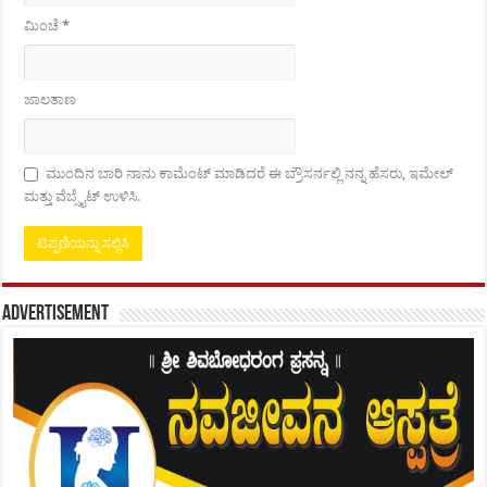
ಮಿಂಚೆ
*
ಜಾಲತಾಣ
ಮುಂದಿನ ಬಾರಿ ನಾನು ಕಾಮೆಂಟ್ ಮಾಡಿದರೆ ಈ ಬ್ರೌಸರ್ನಲ್ಲಿ ನನ್ನ ಹೆಸರು, ಇಮೇಲ್
ಮತ್ತು ವೆಬ್ಸೈಟ್ ಉಳಿಸಿ.
Advertisement