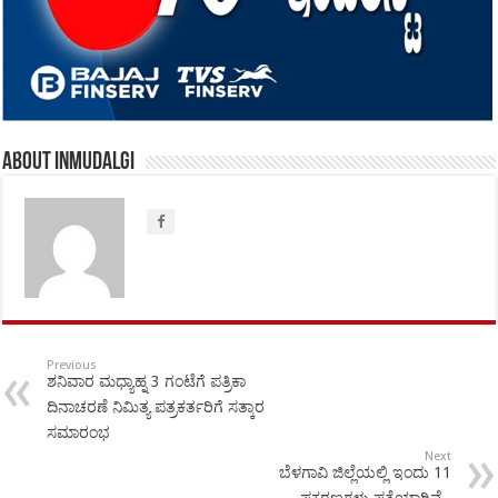
About inmudalgi
Previous
ಶನಿವಾರ ಮಧ್ಯಾಹ್ನ 3 ಗಂಟೆಗೆ ಪತ್ರಿಕಾ
ದಿನಾಚರಣೆ ನಿಮಿತ್ಯ ಪತ್ರಕರ್ತರಿಗೆ ಸತ್ಕಾರ
ಸಮಾರಂಭ
Next
ಬೆಳಗಾವಿ ಜಿಲ್ಲೆಯಲ್ಲಿ ಇಂದು 11