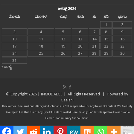
ಆಗಷ್ಟ್ 2026
ಸೋಮ
ಮಂಗಳ
ಬುಧ
ಗುರು
ಶು
ಶನಿ
ಭಾನು
1
2
3
4
5
6
7
8
9
10
11
12
13
14
15
16
17
18
19
20
21
22
23
24
25
26
27
28
29
30
31
« ಜುಲೈ
© Copyright
2026 |
INMUDALGI
| All Rights Reserved | Powered by
Geelani
Disclaimer :
Geelani Consultancy And Solutions
Is Not Responsible For Any News Or Content. We Are Only
Developers For This Client Any Type Of Content Posted Here Belongs To Site's Respective Owner Not To
Geelani Consultancy And Solutions