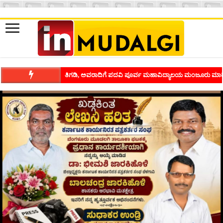
ಶಿವಾಪುರದಲ್ಲಿ ಕವಿಗೋಷ್ಠಿಯ ಸಂಭ್ರಮ ಭಾವನೆಗಳನ್ನು ಕಟ್ಟಿಕೊಡುವ ಕಲೆಗ