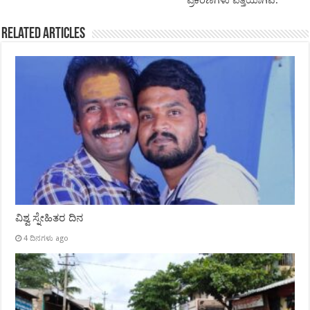
ಪ್ರಕರಣಗಳು ಪತ್ತೆಯಾಗಿವೆ.
Related Articles
ವಿಶ್ವ ಸ್ನೇಹಿತರ ದಿನ
4 ದಿನಗಳು ago