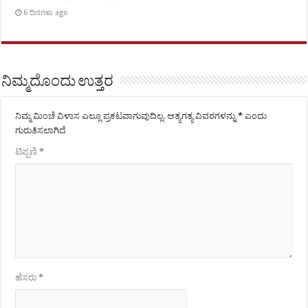
6 ದಿನಗಳು ago
ನಿಮ್ಮದೊಂದು ಉತ್ತರ
ನಿಮ್ಮ ಮಿಂಚೆ ವಿಳಾಸ ಎಲ್ಲೂ ಪ್ರಕಟವಾಗುವುದಿಲ್ಲ.
ಅತ್ಯಗತ್ಯ ವಿವರಗಳನ್ನು
*
ಎಂದು
ಗುರುತಿಸಲಾಗಿದೆ
ಟಿಪ್ಪಣಿ
*
ಹೆಸರು
*