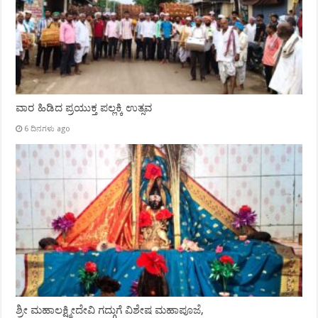
ವಾರ ಹಿಡಿದ ಪ್ರಯುಕ್ತ ಪಲ್ಲಕ್ಕಿ ಉತ್ಸವ
6 ದಿನಗಳು ago
ಶ್ರೀ ಮಹಾಲಕ್ಷ್ಮೀದೇವಿ ಗದ್ಗುಗೆ ವಿಶೇಷ ಮಹಾಪೂಜೆ,