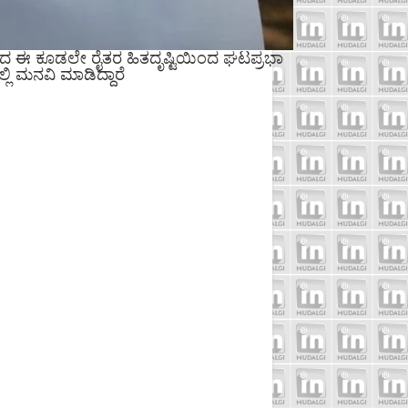
್ದರಿಂದ ಈ ಕೂಡಲೇ ರೈತರ ಹಿತದೃಷ್ಟಿಯಿಂದ ಘಟಪ್ರಭಾ
ಿ ಮನವಿ ಮಾಡಿದ್ದಾರೆ