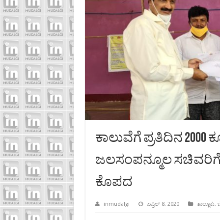
ಕಾಲುವೆಗೆ ಪ್ರತಿದಿನ 2000 ಕ
ಜಲಸಂಪನ್ಮೂಲ ಸಚಿವರಿಗೆ
ಕೊಪದ
inmudalgi
ಏಪ್ರಿಲ್ 8, 2020
ತಾಲ್ಲೂಕು
,
ಬ