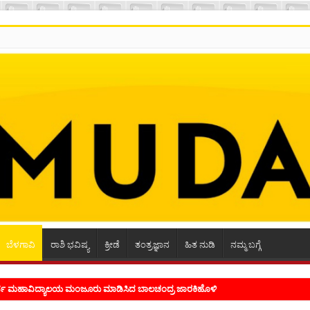
ಬೆಳಗಾವಿ
ರಾಶಿ ಭವಿಷ್ಯ
ಕ್ರೀಡೆ
ತಂತ್ರಜ್ಞಾನ
ಹಿತ ನುಡಿ
ನಮ್ಮ ಬಗ್ಗೆ
ಭ್ರಮ ಭಾವನೆಗಳನ್ನು ಕಟ್ಟಿಕೊಡುವ ಕಲೆಗಾರಿಕೆ ಕವಿಗೆ ಇರಬೇಕು- ಸಾಹಿತಿ ಸಿದ್ರಾಮ್ ದ್ಯಾಗಾನಟ್ಟಿ