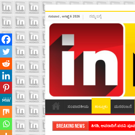
ನಮ್ಮ ಬಗ್ಗೆ
ಗುರುವಾರ , ಆಗಷ್ಟ್ 6 2026
ಸಂಪಾದಕೀಯ
ತಾಲ್ಲೂಕು
ಮನರಂಜನೆ
Breaking News
ಶಿವಾಪುರದಲ್ಲಿ ಕವಿಗೋಷ್ಠಿಯ ಸಂ