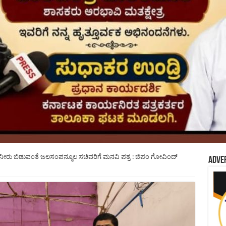
ಕ್ಸ್ ನೀರು ಬಿಡುವಂತೆ ಜಲಸಂಪನ್ಮೂಲ ಸಚಿವರಿಗೆ ಮನವಿ ಪತ್ರ : ಜಿಪಂ ಗೋವಿಂದ್
Adve