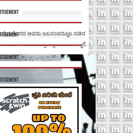
rtisement
ಗೋಂವಿದ ಕೊಪದ ಅವರು ಜಲಸಂಪನ್ಮೂಲ ಸಚಿವ
rtisement
ಬಿಡುವಂತೆ ಮನವಿ ಪತ್ರದಲ್ಲಿ ನಮೂದಿಸಿದ್ದಾರೆ.
rtisement
rtisement