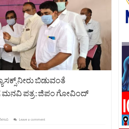
್ಯೂಸಕ್ಸ್ ನೀರು ಬಿಡುವಂತೆ
 ಮನವಿ ಪತ್ರ : ಜಿಪಂ ಗೋವಿಂದ್
ೆಳಗಾವಿ
Leave a comment