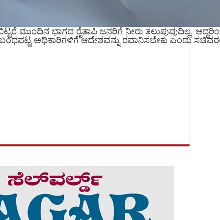
ರು ಬಿಟ್ಟರೆ ಮುಂದಿನ ಭಾಗದ ರೈತಾಪಿ ಜನರಿಗೆ ನೀರು ತಲುಪುವುದಿಲ್ಲ. ಆದ
ಂಧಪಟ್ಟ ಅಧಿಕಾರಿಗಳಿಗೆ ಆದೇಶವನ್ನು ರವಾನಿಸಬೇಕು ಎಂದು ಸಚಿವರಲ್ಲ