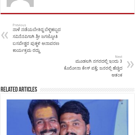
Previous
ನಾಳೆ ನಡೆಯಬೇಕಿದ್ದ ಬೆಳ್ಳಿಹಬ್ಬದ
ಸವಿನೆನಪಿಗಾಗಿ ಶ್ರೀ ಜಗಜ್ಯೋತಿ
ಬಸವೇಶ್ವರ ಪುತ್ಥಳಿ ಅನಾವರಣ
ಕಾರ್ಯಕ್ರಮ ರದ್ದು
Next
ಮೂಡಲಗಿ ನಗರದಲ್ಲಿ ಇಂದು 3
ಕೊರೋನಾ ಕೇಸ್ ಪತ್ತೆ; ಜನರಲ್ಲಿ ಹೆಚ್ಚಿದ
ಆತಂಕ
Related Articles