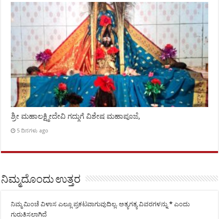
ಶ್ರೀ ಮಹಾಲಕ್ಷ್ಮೀದೇವಿ ಗದ್ಗುಗೆ ವಿಶೇಷ ಮಹಾಪೂಜೆ,
5 ದಿನಗಳು ago
ನಿಮ್ಮದೊಂದು ಉತ್ತರ
ನಿಮ್ಮ ಮಿಂಚೆ ವಿಳಾಸ ಎಲ್ಲೂ ಪ್ರಕಟವಾಗುವುದಿಲ್ಲ.
ಅತ್ಯಗತ್ಯ ವಿವರಗಳನ್ನು
*
ಎಂದು
ಗುರುತಿಸಲಾಗಿದೆ