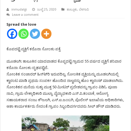
inmudalgi
ಜುಲೈ 25, 2020
ತಾಲ್ಲೂಕು
,
ಬೆಳಗಾವಿ
Leave a comment
Spread the love
ಕೊಪದಟ್ಟಿ ವ್ಯಕ್ತಿಗೆ ಕರೊನಾ ಸೋಂಕು ಪತ್ತೆ
ಮೂಡಲಗಿ: ತಾಲೂಕಿನ ಯಾದವಾಡದ ಕೊಪ್ಪದಟ್ಟಿ ಗ್ರಾಮದ 55 ವರ್ಷದ ವ್ಯಕ್ತಿಗೆ ಶನಿವಾರ
ಕರೊನಾ ಸೋಂಕು ದೃಢಪಟ್ಟಿದೆ.
ಸೋಂಕಿತ ಸಂಚಾರದ್ ಹಿಸ್ಟ್‍ರಿ ಇರುವದಿಲ್ಲ, ಸೋಂಕಿತ ವ್ಯಕ್ತಿಯನ್ನು ಮೂಡಲಗಿಯಲ್ಲಿ
ಕ್ವಾರಂಟ ಮಾಡಿ ಪ್ರಥಮ ಸಂಪರ್ಕ ಹೊಂದಿದ ನಾಲ್ವರನ್ನು ಹೊಂ ಕ್ವಾರಂಟ್ ಮಾಡಲಾಗಿದು.
ಸೋಂಕಿತನ ಮನೆಯ ಸುತ್ತು ಮುತ್ತ 50 ಮೀಟರ್ ಪ್ರದೇಶವನ್ನು ಗ್ರಾ.ಪಂ ಪಿಡಿಓ ಪೂಜಾ
ನಾವಿ, ಗ್ರಾಮ ಲೇಕ್ಕಾಧಿಕಾರಿ ಮುಲ್ಲಾ, ವೈದ್ಯಾಧಕಾರಿ ಎಸ್.ಪಿ.ತಂಬಾಕೆ, ಆರೋಗ್ಯ
ಸಹಾಯಕರಾದ ಸಂಜು ಕೌಜಲಗಿ, ಎಸ್.ಐ.ಜಂಬಗಿ, ಪೊಲೀಸ್ ಇಲಾಖೆಯ ಅಧಿಕಾರಿಗಳು,
ಆಶಾ ಕಾರ್ಯಕರ್ತರು ಸೇದಂತೆ ಗ್ರಾ.ಪಂ ಸಿಬ್ಬಂದಿವರ್ಗದವರು ಸೀಲ್ ಡೌನ್ ಮಾಡಿದರು.