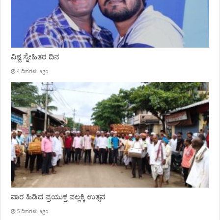
ವಿಶ್ವ ಸ್ನೇಹಿತರ ದಿನ
4 ದಿನಗಳು ago
ವಾರ ಹಿಡಿದ ಪ್ರಯುಕ್ತ ಪಲ್ಲಕ್ಕಿ ಉತ್ಸವ
5 ದಿನಗಳು ago