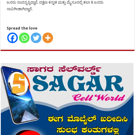
ಜನರು ಸಾವನ್ನಪ್ಪಿದ್ದಾರೆ. ದಕ್ಷಿಣ ಕನ್ನಡ ಮತ್ತು ಮೈಸೂರಲ್ಲಿ ತಲಾ 8 ಜನರು
ಸಾವಿಗೀಡಾಗಿದ್ದಾರೆ.
Spread the love