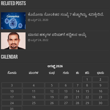
Related Posts
ಕೊರೋನಾ ಸೋಂಕಿತರ ಸಂಖ್ಯೆ 7 ಹೆಚ್ಚಾಗಿದ್ದು, 425ಕ್ಕೇರಿದೆ.
ಏಪ್ರಿಲ್ 22, 2020
ಮಾನವ ಹಕ್ಕುಗಳ ಪರಿಷತ್‍ಗೆ ಕಟ್ಟಿಕಾರ ಆಯ್ಕೆ
ಏಪ್ರಿಲ್ 24, 2022
Calendar
ಆಗಷ್ಟ್ 2026
ಸೋಮ
ಮಂಗಳ
ಬುಧ
ಗುರು
ಶು
ಶನಿ
ಭಾನು
1
2
3
4
5
6
7
8
9
10
11
12
13
14
15
16
17
18
19
20
21
22
23
24
25
26
27
28
29
30
31