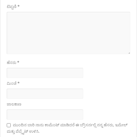
ಟಿಪ್ಪಣಿ
*
ಹೆಸರು
*
ಮಿಂಚೆ
*
ಜಾಲತಾಣ
ಮುಂದಿನ ಬಾರಿ ನಾನು ಕಾಮೆಂಟ್ ಮಾಡಿದರೆ ಈ ಬ್ರೌಸರ್ನಲ್ಲಿ ನನ್ನ ಹೆಸರು, ಇಮೇಲ್
ಮತ್ತು ವೆಬ್ಸೈಟ್ ಉಳಿಸಿ.