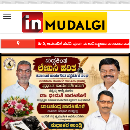
ಶಿವಾಪುರದಲ್ಲಿ ಕವಿಗೋಷ್ಠಿಯ ಸಂಭ್ರಮ ಭಾವನೆಗಳನ್ನು ಕಟ್ಟಿಕೊಡುವ ಕಲೆಗ