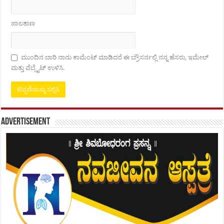
ಜಾಲತಾಣ
ಮುಂದಿನ ಬಾರಿ ನಾನು ಕಾಮೆಂಟ್ ಮಾಡಿದರೆ ಈ ಬ್ರೌಸರ್ನಲ್ಲಿ ನನ್ನ ಹೆಸರು, ಇಮೇಲ್
ಮತ್ತು ವೆಬ್ಸೈಟ್ ಉಳಿಸಿ.
Advertisement