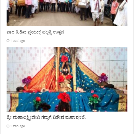
ವಾರ ಹಿಡಿದ ಪ್ರಯುಕ್ತ ಪಲ್ಲಕ್ಕಿ ಉತ್ಸವ
1 ವಾರ ago
ಶ್ರೀ ಮಹಾಲಕ್ಷ್ಮೀದೇವಿ ಗದ್ಗುಗೆ ವಿಶೇಷ ಮಹಾಪೂಜೆ,
1 ವಾರ ago