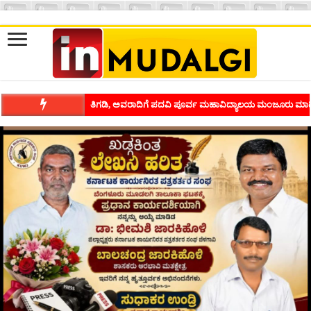
ಶಿವಾಪುರದಲ್ಲಿ ಕವಿಗೋಷ್ಠಿಯ ಸಂಭ್ರಮ ಭಾವನೆಗಳನ್ನು ಕಟ್ಟಿಕೊಡುವ ಕಲೆಗ