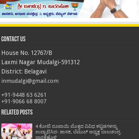
Contact Us
House No. 12767/B
Laxmi Nagar Mudalgi-591312
District: Belagavi
inmudalgi@gmail.com
+91-9448 63 6261
+91-9066 68 8007
Related Posts
4 ಕೋಟಿ ರೂಪಾಯಿ ಮೊತ್ತದ ವಿವಿಧ ಕಟ್ಟಡಗಳನ್ನು
ಉದ್ಘಾಟಿಸಿದ- ಶಾಸಕ, ಬೆಮುಲ್ ಅಧ್ಯಕ್ಷ ಬಾಲಚಂದ್ರ
ಜಾರಕಿಹೊಳಿ