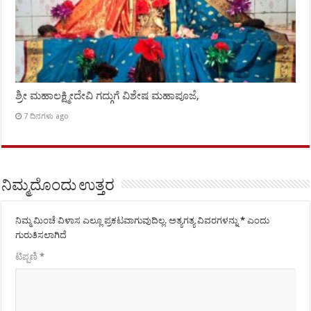
ಶ್ರೀ ಮಹಾಲಕ್ಷ್ಮೀದೇವಿ ಗದ್ಗುಗೆ ವಿಶೇಷ ಮಹಾಪೂಜೆ,
7 ದಿನಗಳು ago
ನಿಮ್ಮದೊಂದು ಉತ್ತರ
ನಿಮ್ಮ ಮಿಂಚೆ ವಿಳಾಸ ಎಲ್ಲೂ ಪ್ರಕಟವಾಗುವುದಿಲ್ಲ.
ಅತ್ಯಗತ್ಯ ವಿವರಗಳನ್ನು
*
ಎಂದು
ಗುರುತಿಸಲಾಗಿದೆ
ಟಿಪ್ಪಣಿ
*