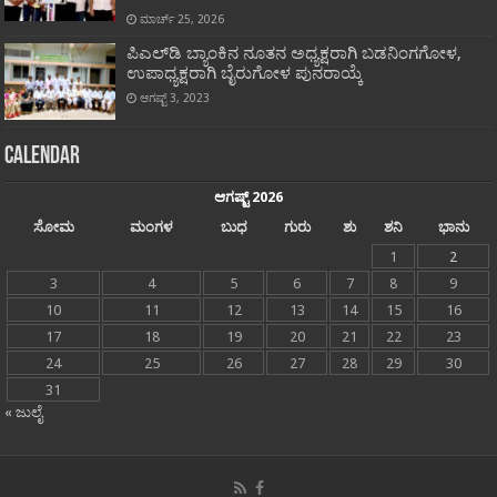
ಮಾರ್ಚ್ 25, 2026
ಪಿಎಲ್‍ಡಿ ಬ್ಯಾಂಕಿನ ನೂತನ ಅಧ್ಯಕ್ಷರಾಗಿ ಬಡನಿಂಗಗೋಳ,
ಉಪಾಧ್ಯಕ್ಷರಾಗಿ ಬೈರುಗೋಳ ಪುನರಾಯ್ಕೆ
ಆಗಷ್ಟ್ 3, 2023
Calendar
ಆಗಷ್ಟ್ 2026
ಸೋಮ
ಮಂಗಳ
ಬುಧ
ಗುರು
ಶು
ಶನಿ
ಭಾನು
1
2
3
4
5
6
7
8
9
10
11
12
13
14
15
16
17
18
19
20
21
22
23
24
25
26
27
28
29
30
31
« ಜುಲೈ