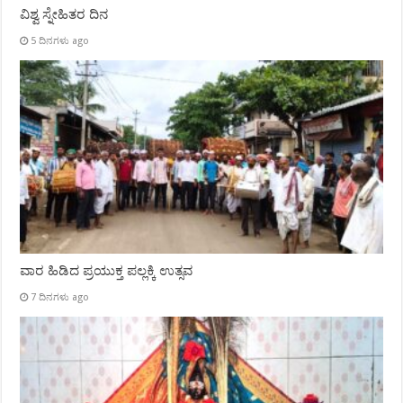
ವಿಶ್ವ ಸ್ನೇಹಿತರ ದಿನ
5 ದಿನಗಳು ago
ವಾರ ಹಿಡಿದ ಪ್ರಯುಕ್ತ ಪಲ್ಲಕ್ಕಿ ಉತ್ಸವ
7 ದಿನಗಳು ago