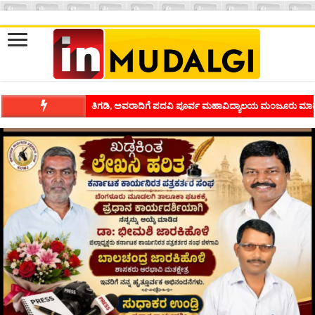
ಶಿವಾಪುರದಲ್ಲಿ ಕವಿಗೋಷ್ಠಿಯ ಸಂಭ್ರಮ ಭಾವನೆಗಳನ್ನು ಕಟ್ಟಿಕೊಡುವ ಕಲೆಗ