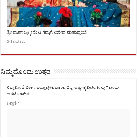
ಶ್ರೀ ಮಹಾಲಕ್ಷ್ಮೀದೇವಿ ಗದ್ಗುಗೆ ವಿಶೇಷ ಮಹಾಪೂಜೆ,
1 ವಾರ ago
ನಿಮ್ಮದೊಂದು ಉತ್ತರ
ನಿಮ್ಮ ಮಿಂಚೆ ವಿಳಾಸ ಎಲ್ಲೂ ಪ್ರಕಟವಾಗುವುದಿಲ್ಲ.
ಅತ್ಯಗತ್ಯ ವಿವರಗಳನ್ನು
*
ಎಂದು
ಗುರುತಿಸಲಾಗಿದೆ
ಟಿಪ್ಪಣಿ
*