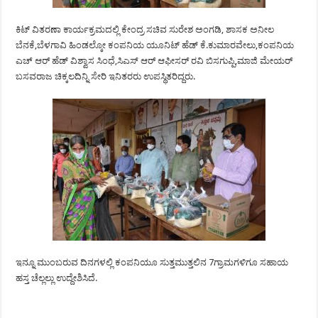
ಕಿಟ್ ವಿತರಣಾ ಕಾರ್ಯಕ್ರಮದಲ್ಲಿ ಕೇಂದ್ರ ಸಚಿವ ಸುರೇಶ ಅಂಗಡಿ, ಶಾಸಕ ಅನೀಲ
ಬೆನಕೆ,ಬೆಳಗಾವಿ ಹಿಂಡಲ್ಕೋ ಕಂಪನಿಯ ಯೂನಿಟ್ ಹೆಡ್ ಕೆ.ಕುಮಾರವೇಲು,ಕಂಪನಿಯ
ಎಚ್ ಆರ್ ಹೆಡ್ ವಿಶ್ವಾಸ ಸಿಂಧೆ,ಸಿಎಸ್ ಆರ್ ಆಫೀಸರ್ ರವಿ ಬಿಸಗುಪ್ಪಿ,ಮಾಜಿ ಮೇಯರ್
ಬಸವರಾಜ ಚಿಕ್ಕಲದಿನ್ನಿ ಸೇರಿ ಇನಿತರರು ಉಪಸ್ಥಿತರಿದ್ದರು.
ಇನ್ನೂ ಮುಂಬರುವ ದಿನಗಳಲ್ಲಿ ಕಂಪನಿಯೂ ಸುತ್ತಮುತ್ತಲಿನ 7ಗ್ರಾಮಗಳಿಗೂ ಸಹಾಯ
ಹಸ್ತ ಚೆಲ್ಲಲ್ಲು ಉದ್ದೇಶಿಸಿದೆ.