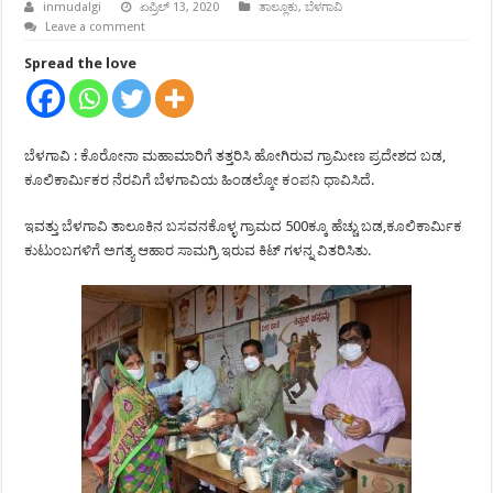
inmudalgi
ಏಪ್ರಿಲ್ 13, 2020
ತಾಲ್ಲೂಕು
,
ಬೆಳಗಾವಿ
Leave a comment
Spread the love
ಬೆಳಗಾವಿ : ಕೊರೋನಾ ಮಹಾಮಾರಿಗೆ ತತ್ತರಿಸಿ ಹೋಗಿರುವ ಗ್ರಾಮೀಣ ಪ್ರದೇಶದ ಬಡ,
ಕೂಲಿಕಾರ್ಮಿಕರ ನೆರವಿಗೆ ಬೆಳಗಾವಿಯ ಹಿಂಡಲ್ಕೋ ಕಂಪನಿ ಧಾವಿಸಿದೆ.
ಇವತ್ತು ಬೆಳಗಾವಿ ತಾಲೂಕಿನ ಬಸವನಕೊಳ್ಳ ಗ್ರಾಮದ 500ಕ್ಕೂ ಹೆಚ್ಚು ಬಡ,ಕೂಲಿಕಾರ್ಮಿಕ
ಕುಟುಂಬಗಳಿಗೆ ಅಗತ್ಯ ಆಹಾರ ಸಾಮಗ್ರಿ ಇರುವ ಕಿಟ್ ಗಳನ್ನ ವಿತರಿಸಿತು.