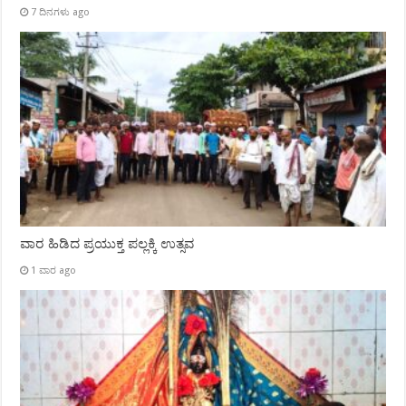
7 ದಿನಗಳು ago
ವಾರ ಹಿಡಿದ ಪ್ರಯುಕ್ತ ಪಲ್ಲಕ್ಕಿ ಉತ್ಸವ
1 ವಾರ ago