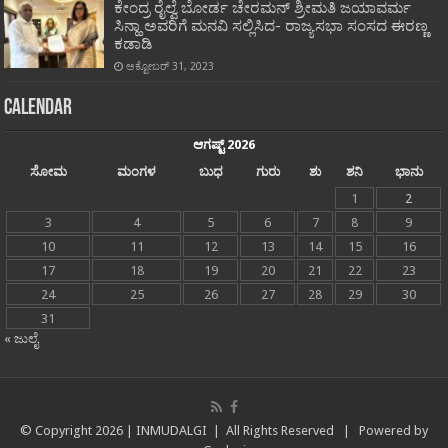
ಕೇಂದ್ರ ರೈಲ್ವೆ ಬೋರ್ಡ ಚೇರಮನ್ ಶ್ರೀಮತಿ ಜಯಾವರ್ಮ
ಸಿನ್ಹಾ ಅವರಿಗೆ ಮನವಿ ಸಲ್ಲಿಸಿದ- ರಾಜ್ಯಸಭಾ ಸಂಸದ ಈರಣ್ಣ
ಕಡಾಡಿ
ಅಕ್ಟೋಬರ್ 31, 2023
Calendar
ಆಗಷ್ಟ್ 2026
ಸೋಮ
ಮಂಗಳ
ಬುಧ
ಗುರು
ಶು
ಶನಿ
ಭಾನು
1
2
3
4
5
6
7
8
9
10
11
12
13
14
15
16
17
18
19
20
21
22
23
24
25
26
27
28
29
30
31
« ಜುಲೈ
© Copyright
2026 |
INMUDALGI
| All Rights Reserved | Powered by