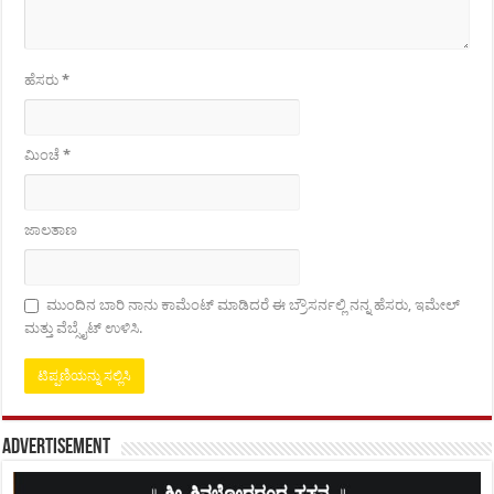
ಹೆಸರು
*
ಮಿಂಚೆ
*
ಜಾಲತಾಣ
ಮುಂದಿನ ಬಾರಿ ನಾನು ಕಾಮೆಂಟ್ ಮಾಡಿದರೆ ಈ ಬ್ರೌಸರ್ನಲ್ಲಿ ನನ್ನ ಹೆಸರು, ಇಮೇಲ್
ಮತ್ತು ವೆಬ್ಸೈಟ್ ಉಳಿಸಿ.
Advertisement