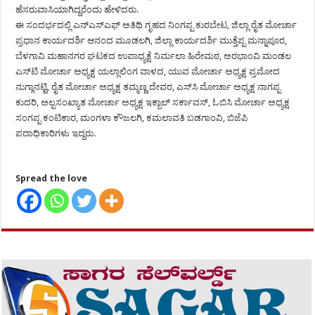
ಹೆಸರುವಾಸಿಯಾಗಿದ್ದರೆಂದು ಹೇಳಿದರು.
ಈ ಸಂದರ್ಭದಲ್ಲಿ ಎನ್‍ಎಸ್‍ಎಫ್ ಅತಿಥಿ ಗೃಹದ ನಿಂಗಪ್ಪ ಕುರಬೇಟ, ಜಿಲ್ಲಾ ರೈತ ಮೋರ್ಚಾ
ಪ್ರಧಾನ ಕಾರ್ಯದರ್ಶಿ ಆನಂದ ಮೂಡಲಗಿ, ಜಿಲ್ಲಾ ಕಾರ್ಯದರ್ಶಿ ಮುತ್ತೆಪ್ಪ ಮನ್ನಾಪೂರ,
ಬೆಳಗಾವಿ ಮಹಾನಗರ ಘಟಕದ ಉಪಾಧ್ಯಕ್ಷೆ ನಿರ್ಮಲಾ ಹಿರೇಮಠ, ಅರಭಾಂವಿ ಮಂಡಲ
ಎಸ್‍ಟಿ ಮೋರ್ಚಾ ಅಧ್ಯಕ್ಷ ಯಲ್ಲಾಲಿಂಗ ವಾಳದ, ಯುವ ಮೋರ್ಚಾ ಅಧ್ಯಕ್ಷ ಪ್ರಮೋದ
ನುಗ್ಗಾನಟ್ಟಿ, ರೈತ ಮೋರ್ಚಾ ಅಧ್ಯಕ್ಷ ತಮ್ಮಣ್ಣ ದೇವರ, ಎಸ್‍ಸಿ ಮೋರ್ಚಾ ಅಧ್ಯಕ್ಷ ನಾಗಪ್ಪ
ಕುದರಿ, ಅಲ್ಪಸಂಖ್ಯಾತ ಮೋರ್ಚಾ ಅಧ್ಯಕ್ಷ ಇಕ್ಬಾಲ್ ಸರ್ಕಾವಸ್, ಓಬಿಸಿ ಮೋರ್ಚಾ ಅಧ್ಯಕ್ಷ
ಸಂಗಪ್ಪ ಕಂಟಿಕಾರ, ಮಂಗಳಾ ಕೌಜಲಗಿ, ಕಮಲಾವತಿ ಬಡಗಾಂವಿ, ಬಿಜೆಪಿ
ಪದಾಧಿಕಾರಿಗಳು ಇದ್ದರು.
Spread the love