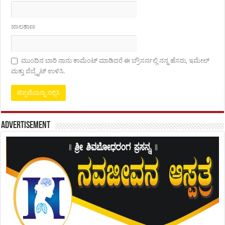
ಜಾಲತಾಣ
ಮುಂದಿನ ಬಾರಿ ನಾನು ಕಾಮೆಂಟ್ ಮಾಡಿದರೆ ಈ ಬ್ರೌಸರ್ನಲ್ಲಿ ನನ್ನ ಹೆಸರು, ಇಮೇಲ್
ಮತ್ತು ವೆಬ್ಸೈಟ್ ಉಳಿಸಿ.
Advertisement