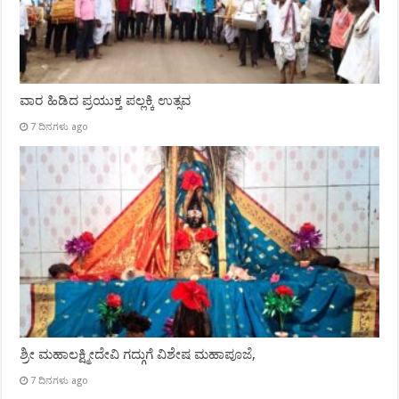
ವಾರ ಹಿಡಿದ ಪ್ರಯುಕ್ತ ಪಲ್ಲಕ್ಕಿ ಉತ್ಸವ
7 ದಿನಗಳು ago
ಶ್ರೀ ಮಹಾಲಕ್ಷ್ಮೀದೇವಿ ಗದ್ಗುಗೆ ವಿಶೇಷ ಮಹಾಪೂಜೆ,
7 ದಿನಗಳು ago