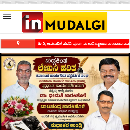
ತಿಗಡಿ, ಅವರಾದಿಗೆ ಪದವಿ ಪೂರ್ವ ಮಹಾವಿದ್ಯಾಲಯ ಮಂಜೂರು ಮಾಡ