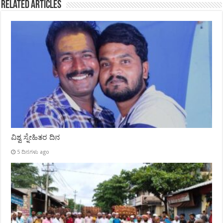
Related Articles
ವಿಶ್ವ ಸ್ನೇಹಿತರ ದಿನ
5 ದಿನಗಳು ago