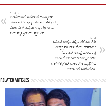
Previous
ಪಂಚಮಸಾಲಿ ಸಮಾಜದ ಭವಿಷ್ಯಕ್ಕಾಗಿ
ಹೋರಾಡದೇ ಇದ್ದರೆ ಸರ್ಕಾರಗಳಿಗೆ ನಮ್ಮ
ಕೂಗು ಕೇಳಿಸುವುದೇ ಇಲ್ಲ : ಶ್ರೀ ಬಸವ
ಜಯಮೃತ್ಯುಂಜಯ ಸ್ವಾಮೀಜಿ
Next
ನವರಾತ್ರಿ ಉತ್ಸವದಲ್ಲಿ ನಂದಿನಿಯ ಸಿಹಿ
ಉತ್ಪನ್ನಗಳ ದಾಖಲೆಯ ಮಾರಾಟ :
ಕೆಎಂಎಫ್ ಅಧ್ಯಕ್ಷ ಬಾಲಚಂದ್ರ
ಜಾರಕಿಹೊಳಿ ಗೋಕಾಕದಲ್ಲಿ ನಂದಿನಿ
ಎಕ್ಸ್‍ಕ್ಲೂಸಿವ್ ಪಾರ್ಲರ್ ಉದ್ಘಾಟಿಸಿದ
ಬಾಲಚಂದ್ರ ಜಾರಕಿಹೊಳಿ
Related Articles