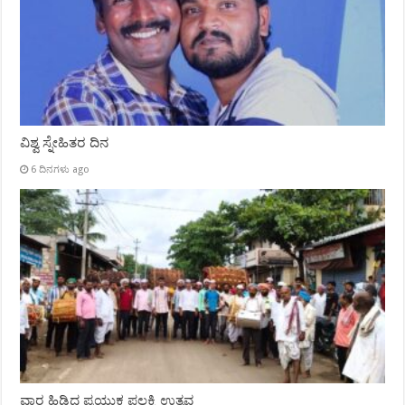
ವಿಶ್ವ ಸ್ನೇಹಿತರ ದಿನ
6 ದಿನಗಳು ago
ವಾರ ಹಿಡಿದ ಪ್ರಯುಕ್ತ ಪಲ್ಲಕ್ಕಿ ಉತ್ಸವ