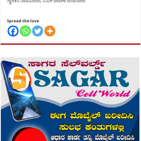
ಸ್ವಾಗತಿಸಿ ನಿರೂಪಿಸಿದರು, ಸಿ.ಎಸ್.ಪಾಟೀಲ ವಂದಿಸಿದರು
Spread the love