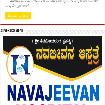
ಮುಂದಿನ ಬಾರಿ ನಾನು ಕಾಮೆಂಟ್ ಮಾಡಿದರೆ ಈ ಬ್ರೌಸರ್ನಲ್ಲಿ ನನ್ನ ಹೆಸರು, ಇಮೇಲ್
ಮತ್ತು ವೆಬ್ಸೈಟ್ ಉಳಿಸಿ.
Advertisement