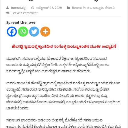
inmudalgi
ಅಕ್ಟೋಬರ್ 26, 2020
Recent Posts
,
ತಾಲ್ಲೂಕು
,
ಬೆಳಗಾವಿ
Leave a comment
Spread the love
ಹೊಸಟ್ಟಿ ಗ್ರಾಮದಲ್ಲಿ ಕ್ರಾಂತಿವೀರ ಸಂಗೊಳ್ಳಿ ರಾಯಣ್ಣ ಕಂಚಿನ ಮೂರ್ತಿ ಉದ್ಘಾಟನೆ
ಮೂಡಲಗಿ: ಸಮಾಜ ಏಳ್ಗೆಯಾಗಬೇಕಾದರೆ ಶಿಕ್ಷಣ ಅಗತ್ಯ ಆದರಿಂದ ಸಮಾಜದ
ಬಾಂದವರು ತಮ್ಮ ಮಕ್ಕಳಿಗೆ ಶಿಕ್ಷಣ ನೀಡಿ ಮಕ್ಕಳನೇ ಆಸ್ತಿಯನ್ನಾಗಿಸಿಕೊಳ್ಳಿ ಎಂದು
ಕವಲಗುಡ್ಡ ಶ್ರೀ ಸಿದ್ಧಯೋಗಿ ಅಮರೇಶ್ವರ ಮಹಾರಾಜರು ಹೇಳಿದರು.
ಅವರು ತಾಲೂಕಿನ ಹೊಸಟ್ಟಿ ಗ್ರಾಮದಲ್ಲಿ ಕ್ರಾಂತಿವೀರ ಸಂಗೊಳ್ಳಿ ರಾಯಣ್ಣ ಕಂಚಿನ ಮೂರ್ತಿ
ಉದ್ಘಾಟನೆ ಸಮಾರಂಭ ಸಾನಿಧ್ಯ ವಹಿಸಿ ಮಾತನಾಡಿ, ಸಂಗೋಳಿರಾಯಣ್ಣ ದೇಶದ
ಸ್ವತಂತ್ರಕ್ಕಾಗಿ ಪ್ರಾಣ ತ್ಯಾಗ ಮಾಡಿದ ವೀರ ಸೇನಾನಿಯ ಆದರ್ಶ ತತ್ವಗಳನ್ನು ತಮ್ಮ
ಜೀವನದಲ್ಲಿ ಅಳವಡಿಸಿಕೊಂಡು ಸಮಾಜದಲ್ಲಿ ಎಲ್ಲೂರೊಂದಿಗೆ ಅವಿನಾಭಾವ ಸಂಭದಿoದ
ಬಾಳಬೇಕೆಂದರು.
ಸಮಾಜದ ಭಾಂಧವರು ಆಡಂಬರ ಜೀವನಕ್ಕೆ ಮೊರೆಹೊಗದೆ ಸಮಾಜಮುಖಿ
ಕಾರ್ಯಗಳನ್ನು ಕೈಗೆತಿಕೊಳ್ಳುವ ಮೂಲಕ ಉನ್ನತ ಶಿಕ್ಷಣ ಸಂಸ್ಥೆಗಳನ್ನು ಆರಂಭಿಸಿ ತಮ್ಮ ತಮ್ಮ