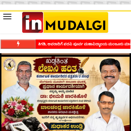
ಶಿವಾಪುರದಲ್ಲಿ ಕವಿಗೋಷ್ಠಿಯ ಸಂಭ್ರಮ ಭಾವನೆಗಳನ್ನು ಕಟ್ಟಿಕೊಡುವ ಕಲೆಗ