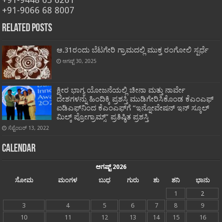
+91-9066 68 8007
Related Posts
ಆ.31ರಂದು ಬೆಟಗೇರಿ ಗ್ರಾಮದಲ್ಲಿ ಮುಕ್ತ ರಂಗೋಲಿ ಸ್ಪರ್ಧೆ
ಆಗಷ್ಟ್ 30, 2025
ಕ್ಷೀರ ಭಾಗ್ಯ ಯೋಜನೆಯಲ್ಲಿ ಚೀನಾ ಮತ್ತು ನಾರ್ವೇ
ದೇಶಗಳನ್ನು ಹಿಂದಿಕ್ಕಿ ಪ್ರಶಸ್ತಿ ಮುಡಿಗೇರಿಸಿಕೊಂಡ ಕೆಎಂಎಫ್
ಐಡಿಎಫ್‍ನಿಂದ ಕೆಎಂಎಫ್‍ಗೆ “ಇನ್ನೋವೇಷನ್ ಇನ್ ಸ್ಕೂಲ್
ಮಿಲ್ಕ್ ಪ್ರೋಗ್ರಾಮ್ಸ್” ಪ್ರತಿಷ್ಠಿತ ಪ್ರಶಸ್ತಿ
ಸೆಪ್ಟೆಂಬರ್ 13, 2022
Calendar
ಆಗಷ್ಟ್ 2026
ಸೋಮ
ಮಂಗಳ
ಬುಧ
ಗುರು
ಶು
ಶನಿ
ಭಾನು
1
2
3
4
5
6
7
8
9
10
11
12
13
14
15
16