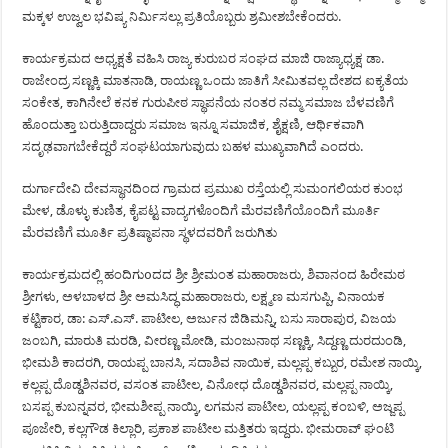
ಮಕ್ಕಳ ಉಜ್ವಲ ಭವಿಷ್ಯ ನಿರ್ಮಿಸಲ್ಲು ಪ್ರತಿಯೊಬ್ಬರು ಶ್ರಮೀಶಬೇಕೆಂದರು.
ಕಾರ್ಯಕ್ರಮದ ಅಧ್ಯಕ್ಷತೆ ವಹಿಸಿ ರಾಜ್ಯ ಕುರುಬರ ಸಂಘದ ಮಾಜಿ ರಾಜ್ಯಾಧ್ಯಕ್ಷ ಡಾ.
ರಾಜೇಂದ್ರ ಸಣ್ಣಕ್ಕಿ ಮಾತನಾಡಿ, ರಾಯಣ್ಣ ಒಂದು ಜಾತಿಗೆ ಸೀಮಿತವಲ್ಲ ದೇಶದ ಐಕ್ಯತೆಯ
ಸಂಕೇತ, ಕಾಗಿನೇಲೆ ಕನಕ ಗುರುಪೀಠ ಸ್ಥಾಪನೆಯ ನಂತರ ನಮ್ಮ ಸಮಾಜ ಬೆಳವಣಿಗೆ
ಹೊಂದುತ್ತಾ ಬರುತ್ತಿದಾದ್ದರು ಸಮಾಜ ಇನ್ನೂ ಸಮಾಜಿಕ, ಶೈಕ್ಷಣಿ, ಆರ್ಥಿಕವಾಗಿ
ಸದೃಢವಾಗಬೇಕೆದ್ದರೆ ಸಂಘಟಯಾಗುವುದು ಬಹಳ ಮುಖ್ಯವಾಗಿದೆ ಎಂದರು.
ದುರ್ಗಾದೇವಿ ದೇವಸ್ಥಾನದಿಂದ ಗ್ರಾಮದ ಪ್ರಮುಖ ರಸ್ತೆಯಲ್ಲಿ ಸುಮಂಗಲಿಯರ ಕುಂಭ
ಮೇಳ, ಡೊಳ್ಳು ಕುಣಿತ, ಕೈಪಟ್ಟ ವಾದ್ಯಗಳೊಂದಿಗೆ ಮೆರವಣಿಗೆಯೊಂದಿಗೆ ಮೂರ್ತಿ
ಮೆರವಣಿಗೆ ಮೂರ್ತಿ ಪ್ರತಿಷ್ಠಾಪನಾ ಸ್ಥಳದವರಿಗೆ ಜರುಗಿತು
ಕಾರ್ಯಕ್ರಮದಲ್ಲಿ ಹಂದಿಗುoದದ ಶ್ರೀ ಶ್ರೀಮಂತ ಮಹಾರಾಜರು, ಶಿವಾನಂದ ಹಿರೇಮಠ
ಶ್ರೀಗಳು, ಅಳಬಾಳದ ಶ್ರೀ ಅಮಸಿದ್ಧ ಮಹಾರಾಜರು, ಲಕ್ಷ್ಮಣ ಮಸಗುಪ್ಪಿ, ವಿನಾಯಕ
ಕಟ್ಟಿಕಾರ, ಡಾ: ಎಸ್.ಎಸ್. ಪಾಟೀಲ, ಅರ್ಜುನ ಜಿಡಿಮನ್ನಿ, ಬಸು ಸಾರಾಪುರ, ವಿಜಯ
ಜಂಬಗಿ, ಮಾರುತಿ ಮರಡಿ, ವೀರಣ್ಣ ಮೋಡಿ, ಮಂಜುನಾಥ ಸಣ್ಣಕ್ಕಿ, ಸಿದ್ದಣ್ಣ ದುರದುಂಡಿ,
ಭೀಮಶಿ ಕಾದರಗಿ, ರಾಯಪ್ಪ ಬಾನಸಿ, ಸದಾಶಿವ ನಾಯಿಕ, ಮಲ್ಲಪ್ಪ ಕಬ್ಬುರ, ರಮೇಶ ನಾಯ್ಕಿ,
ಕಲ್ಲಪ್ಪ ದೊಡ್ಡಶಿನವರ, ವಸಂತ ಪಾಟೀಲ, ವಿನೋಧ ದೊಡ್ಡಶಿನವರ, ಮಲ್ಲಪ್ಪ ನಾಯ್ಕಿ,
ಬಸಪ್ಪ ಕುಬನ್ನವರ, ಭೀಮಶೀಪ್ಪ ನಾಯ್ಕಿ, ಲಗಮನ ಪಾಟೀಲ, ಯಲ್ಲಪ್ಪ ಕಂಬಳಿ, ಅಜ್ಜಪ್ಪ
ಪೂಜೇರಿ, ಕಲ್ಲಗೌಡ ಕಿಲ್ಲಾರಿ, ಪ್ರಕಾಶ ಪಾಟೀಲ ಮತ್ತಿತರು ಇದ್ದರು. ಭೀಮರಾವ್ ಘಂಟಿ