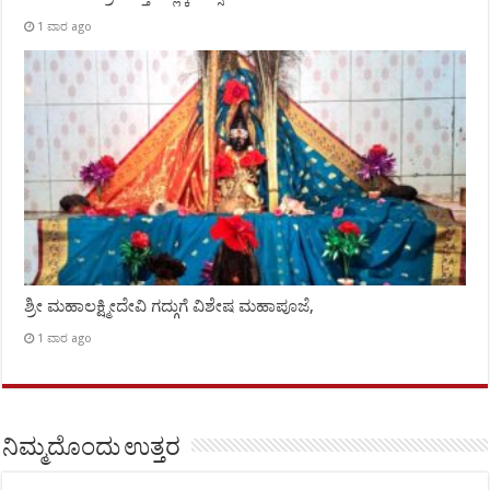
1 ವಾರ ago
ಶ್ರೀ ಮಹಾಲಕ್ಷ್ಮೀದೇವಿ ಗದ್ಗುಗೆ ವಿಶೇಷ ಮಹಾಪೂಜೆ,
1 ವಾರ ago
ನಿಮ್ಮದೊಂದು ಉತ್ತರ