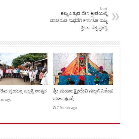
Next
ಕಲ್ಲು ಎತ್ತುವ ದೇಸಿ ಕ್ರೀಡೆಯಲ್ಲಿ
ಮಾಡಿರುವ ಸಾಧನೆಗೆ ಕರ್ನಾಟಕ ರಾಜ್ಯ
ಕ್ರೀಡಾ ರತ್ನ ಪ್ರಶಸ್ತಿ
ಿದ ಪ್ರಯುಕ್ತ ಪಲ್ಲಕ್ಕಿ ಉತ್ಸವ
ಶ್ರೀ ಮಹಾಲಕ್ಷ್ಮೀದೇವಿ ಗದ್ಗುಗೆ ವಿಶೇಷ
ಮಹಾಪೂಜೆ,
ಗಳು ago
7 ದಿನಗಳು ago