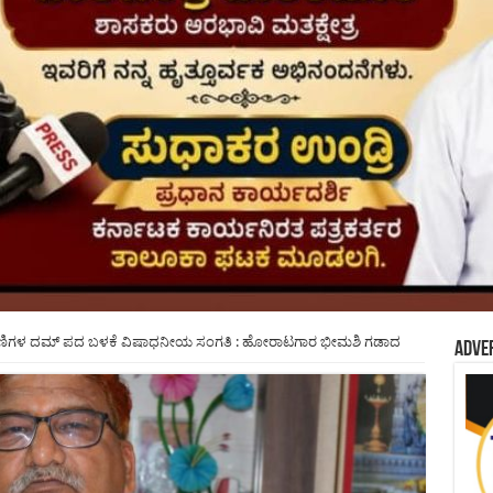
ಾರಣಿಗಳ ದಮ್ ಪದ ಬಳಕೆ ವಿಷಾಧನೀಯ ಸಂಗತಿ : ಹೋರಾಟಗಾರ ಭೀಮಶಿ ಗಡಾದ
Adve