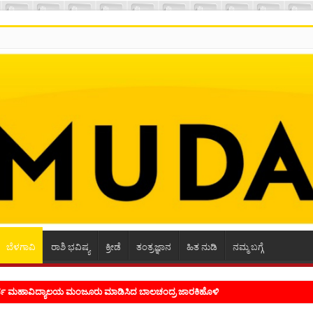
ಬೆಳಗಾವಿ
ರಾಶಿ ಭವಿಷ್ಯ
ಕ್ರೀಡೆ
ತಂತ್ರಜ್ಞಾನ
ಹಿತ ನುಡಿ
ನಮ್ಮ ಬಗ್ಗೆ
ಭ್ರಮ ಭಾವನೆಗಳನ್ನು ಕಟ್ಟಿಕೊಡುವ ಕಲೆಗಾರಿಕೆ ಕವಿಗೆ ಇರಬೇಕು- ಸಾಹಿತಿ ಸಿದ್ರಾಮ್ ದ್ಯಾಗಾನಟ್ಟಿ