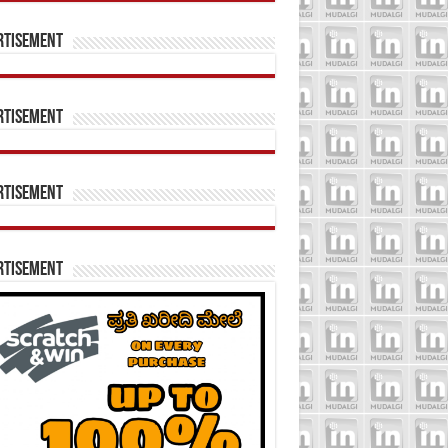
rtisement
rtisement
rtisement
rtisement