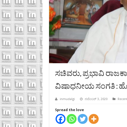
ಸಚಿವರು, ಪ್ರಭಾವಿ ರಾಜ
ವಿಷಾಧನೀಯ ಸಂಗತಿ : 
inmudalgi
ನವೆಂಬರ್ 3, 2020
Recent
Spread the love