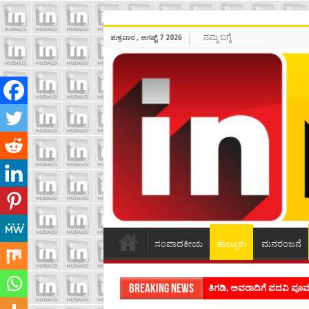
ನಮ್ಮ ಬಗ್ಗೆ
ಶುಕ್ರವಾರ , ಆಗಷ್ಟ್ 7 2026
ಸಂಪಾದಕೀಯ
ತಾಲ್ಲೂಕು
ಮನರಂಜನೆ
Breaking News
ಶಿವಾಪುರದಲ್ಲಿ ಕವಿಗೋಷ್ಠಿಯ ಸಂ