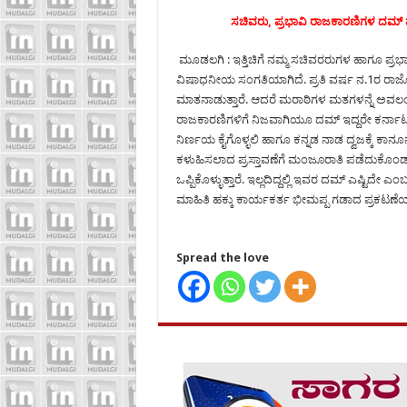
ಸಚಿವರು, ಪ್ರಭಾವಿ ರಾಜಕಾರಣಿಗಳ ದಮ
ಮೂಡಲಗಿ : ಇತ್ತಿಚಿಗೆ ನಮ್ಮ ಸಚಿವರರುಗಳ ಹಾಗೂ ಪ್
ವಿಷಾಧನೀಯ ಸಂಗತಿಯಾಗಿದೆ. ಪ್ರತಿ ವರ್ಷ ನ.1ರ ರಾಜ್
ಮಾತನಾಡುತ್ತಾರೆ. ಆದರೆ ಮರಾಠಿಗಳ ಮತಗಳನ್ನೆ ಅವಲಂ
ರಾಜಕಾರಣಿಗಳಿಗೆ ನಿಜವಾಗಿಯೂ ದಮ್ ಇದ್ದರೇ ಕರ್ನಾಟ
ನಿರ್ಣಯ ಕೈಗೊಳ್ಳಲಿ ಹಾಗೂ ಕನ್ನಡ ನಾಡ ದ್ವಜಕ್ಕೆ ಕಾನ
ಕಳುಹಿಸಲಾದ ಪ್ರಸ್ತಾವಣೆಗೆ ಮಂಜೂರಾತಿ ಪಡೆದುಕೊಂಡು 
ಒಪ್ಪಿಕೊಳ್ಳುತ್ತಾರೆ. ಇಲ್ಲದಿದ್ದಲ್ಲಿ ಇವರ ದಮ್ ಎಷ್ಟಿ
ಮಾಹಿತಿ ಹಕ್ಕು ಕಾರ್ಯಕರ್ತ ಭೀಮಪ್ಪ ಗಡಾದ ಪ್ರಕಟಣೆಯಲ್ಲಿ
Spread the love