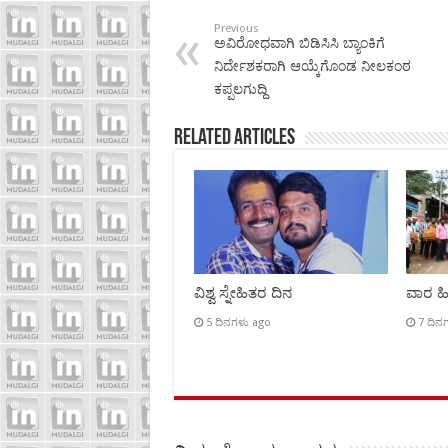
Previous
ಅವಿರೋಧವಾಗಿ ಬಿಡಿಸಿಸಿ ಬ್ಯಾಂಕಿಗೆ
ನಿರ್ದೇಶಕರಾಗಿ ಆಯ್ಕೆಗೊಂಡ ನೀಲಕಂಠ
ಕಪ್ಪಲಗುದ್ದಿ
Related Articles
ವಿಶ್ವ ಸ್ನೇಹಿತರ ದಿನ
ವಾರ ಹಿಡ
5 ದಿನಗಳು ago
7 ದಿನ