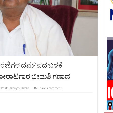
ಕಾರಣಿಗಳ ದಮ್ ಪದ ಬಳಕೆ
ಹೋರಾಟಗಾರ ಭೀಮಶಿ ಗಡಾದ
 Posts
,
ತಾಲ್ಲೂಕು
,
ಬೆಳಗಾವಿ
Leave a comment