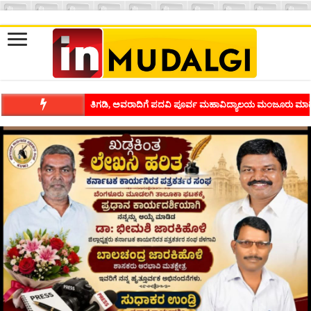
ಶಿವಾಪುರದಲ್ಲಿ ಕವಿಗೋಷ್ಠಿಯ ಸಂಭ್ರಮ ಭಾವನೆಗಳನ್ನು ಕಟ್ಟಿಕೊಡುವ ಕಲೆಗ