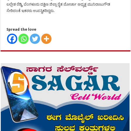
ಲಲ್ಲೇಶ ರೆಡ್ಡಿ, ಬೆಂಗಳೂರು ದಕ್ಷಿಣ ಜಿಲ್ಲಾ ರೈತ ಮೋರ್ಚಾ ಅಧ್ಯಕ್ಷ ಮುನಿರಾಜುಗೌಡ
ಸೇರಿದಂತೆ ಇತರರು ಉಪಸ್ಥಿತರಿದ್ದರು.
Spread the love