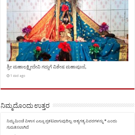
ಶ್ರೀ ಮಹಾಲಕ್ಷ್ಮೀದೇವಿ ಗದ್ಗುಗೆ ವಿಶೇಷ ಮಹಾಪೂಜೆ,
1 ವಾರ ago
ನಿಮ್ಮದೊಂದು ಉತ್ತರ
ನಿಮ್ಮ ಮಿಂಚೆ ವಿಳಾಸ ಎಲ್ಲೂ ಪ್ರಕಟವಾಗುವುದಿಲ್ಲ.
ಅತ್ಯಗತ್ಯ ವಿವರಗಳನ್ನು
*
ಎಂದು
ಗುರುತಿಸಲಾಗಿದೆ