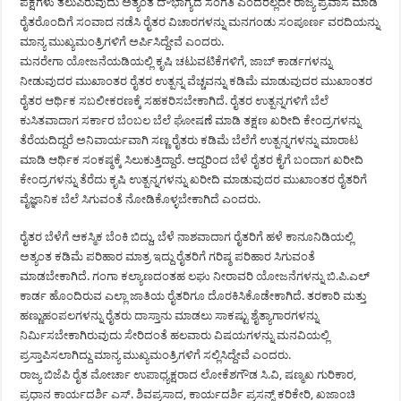
ಪಕ್ಷಗಳು ತಲುಪಿರುವುದು ಅತ್ಯಂತ ದೌಭಾಗ್ಯದ ಸಂಗತಿ ಎಂದರಲ್ಲದೇ ರಾಜ್ಯ ಪ್ರವಾಸ ಮಾಡಿ
ರೈತರೊಂದಿಗೆ ಸಂವಾದ ನಡೆಸಿ ರೈತರ ವಿಚಾರಗಳನ್ನು ಮನಗಂಡು ಸಂಪೂರ್ಣ ವರದಿಯನ್ನು
ಮಾನ್ಯ ಮುಖ್ಯಮಂತ್ರಿಗಳಿಗೆ ಅರ್ಪಿಸಿದ್ದೇವೆ ಎಂದರು.
ಮನರೇಗಾ ಯೋಜನೆಯಡಿಯಲ್ಲಿ ಕೃಷಿ ಚಟುವಟಿಕೆಗಳಿಗೆ, ಜಾಬ್ ಕಾರ್ಡಗಳನ್ನು
ನೀಡುವುದರ ಮುಖಾಂತರ ರೈತರ ಉತ್ಪನ್ನ ವೆಚ್ಚವನ್ನು ಕಡಿಮೆ ಮಾಡುವುದರ ಮುಖಾಂತರ
ರೈತರ ಆರ್ಥಿಕ ಸಬಲೀಕರಣಕ್ಕೆ ಸಹಕರಿಸಬೇಕಾಗಿದೆ. ರೈತರ ಉತ್ಪನ್ನಗಳಿಗೆ ಬೆಲೆ
ಕುಸಿತವಾದಾಗ ಸರ್ಕಾರ ಬೆಂಬಲ ಬೆಲೆ ಘೋಷಣೆ ಮಾಡಿ ತಕ್ಷಣ ಖರೀದಿ ಕೇಂದ್ರಗಳನ್ನು
ತೆರೆಯದಿದ್ದರೆ ಅನಿವಾರ್ಯವಾಗಿ ಸಣ್ಣ ರೈತರು ಕಡಿಮೆ ಬೆಲೆಗೆ ಉತ್ಪನ್ನಗಳನ್ನು ಮಾರಾಟ
ಮಾಡಿ ಆರ್ಥಿಕ ಸಂಕಷ್ಠಕ್ಕೆ ಸಿಲುಕುತ್ತಿದ್ದಾರೆ. ಆದ್ದರಿಂದ ಬೆಳೆ ರೈತರ ಕೈಗೆ ಬಂದಾಗ ಖರೀದಿ
ಕೇಂದ್ರಗಳನ್ನು ತೆರೆದು ಕೃಷಿ ಉತ್ಪನ್ನಗಳನ್ನು ಖರೀದಿ ಮಾಡುವುದರ ಮುಖಾಂತರ ರೈತರಿಗೆ
ವೈಜ್ಞಾನಿಕ ಬೆಲೆ ಸಿಗುವಂತೆ ನೋಡಿಕೊಳ್ಳಬೇಕಾಗಿದೆ ಎಂದರು.
ರೈತರ ಬೆಳೆಗೆ ಆಕಸ್ಮಿಕ ಬೆಂಕಿ ಬಿದ್ದು, ಬೆಳೆ ನಾಶವಾದಾಗ ರೈತರಿಗೆ ಹಳೆ ಕಾನೂನಿಡಿಯಲ್ಲಿ
ಅತ್ಯಂತ ಕಡಿಮೆ ಪರಿಹಾರ ಮಾತ್ರ ಇದ್ದು ರೈತರಿಗೆ ಗರಿಷ್ಠ ಪರಿಹಾರ ಸಿಗುವಂತೆ
ಮಾಡಬೇಕಾಗಿದೆ. ಗಂಗಾ ಕಲ್ಯಾಣದಂತಹ ಲಘು ನೀರಾವರಿ ಯೋಜನೆಗಳನ್ನು ಬಿ.ಪಿ.ಎಲ್
ಕಾರ್ಡ ಹೊಂದಿರುವ ಎಲ್ಲಾ ಜಾತಿಯ ರೈತರಿಗೂ ದೊರಕಿಸಿಕೊಡೇಕಾಗಿದೆ. ತರಕಾರಿ ಮತ್ತು
ಹಣ್ಣುಹಂಪಲಗಳನ್ನು ರೈತರು ದಾಸ್ತಾನು ಮಾಡಲು ಸಾಕಷ್ಟು ಶೈತ್ಯಾಗಾರಗಳನ್ನು
ನಿರ್ಮಿಸಬೇಕಾಗಿರುವುದು ಸೇರಿದಂತೆ ಹಲವಾರು ವಿಷಯಗಳನ್ನು ಮನವಿಯಲ್ಲಿ
ಪ್ರಸ್ತಾಪಿಸಲಾಗಿದ್ದು ಮಾನ್ಯ ಮುಖ್ಯಮಂತ್ರಿಗಳಿಗೆ ಸಲ್ಲಿಸಿದ್ದೇವೆ ಎಂದರು.
ರಾಜ್ಯ ಬಿಜೆಪಿ ರೈತ ಮೋರ್ಚಾ ಉಪಾಧ್ಯಕ್ಷರಾದ ಲೋಕೆಶಗೌಡ ಸಿ.ವಿ, ಷಣ್ಮಖ ಗುರಿಕಾರ,
ಪ್ರಧಾನ ಕಾರ್ಯದರ್ಶಿ ಎಸ್. ಶಿವಪ್ರಸಾದ, ಕಾರ್ಯದರ್ಶಿ ಪ್ರಸನ್ನ್ ಕರಿಕೇರಿ, ಖಜಾಂಚಿ