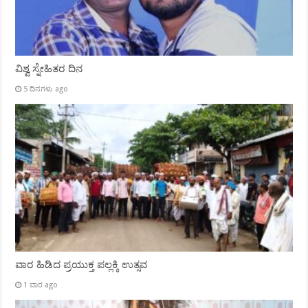
ವಿಶ್ವ ಸ್ನೇಹಿತರ ದಿನ
5 ದಿನಗಳು ago
ವಾರ ಹಿಡಿದ ಪ್ರಯುಕ್ತ ಪಲ್ಲಕ್ಕಿ ಉತ್ಸವ
1 ವಾರ ago