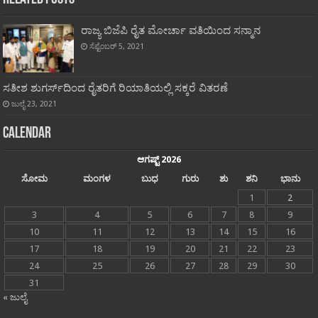
ರಾಜ್ಯ ಬಿಜೆಪಿ ರೈತ ಮೋರ್ಚಾ ವತಿಯಿಂದ ಸನ್ಮಾನ
ಸೆಪ್ಟೆಂಬರ್ 5, 2021
ಸತೀಶ ಶುಗರ್ಸ್‍ದಿಂದ ರೈತರಿಗೆ ರಿಯಾತಿಯಲ್ಲಿ ಸಕ್ಕರೆ ವಿತರಣೆ
ಜುಲೈ 23, 2021
Calendar
ಆಗಷ್ಟ್ 2026
ಸೋಮ
ಮಂಗಳ
ಬುಧ
ಗುರು
ಶು
ಶನಿ
ಭಾನು
1
2
3
4
5
6
7
8
9
10
11
12
13
14
15
16
17
18
19
20
21
22
23
24
25
26
27
28
29
30
31
« ಜುಲೈ