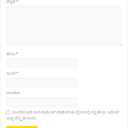
ಟಿಪ್ಪಣಿ
*
ಹೆಸರು
*
ಮಿಂಚೆ
*
ಜಾಲತಾಣ
ಮುಂದಿನ ಬಾರಿ ನಾನು ಕಾಮೆಂಟ್ ಮಾಡಿದರೆ ಈ ಬ್ರೌಸರ್ನಲ್ಲಿ ನನ್ನ ಹೆಸರು, ಇಮೇಲ್
ಮತ್ತು ವೆಬ್ಸೈಟ್ ಉಳಿಸಿ.